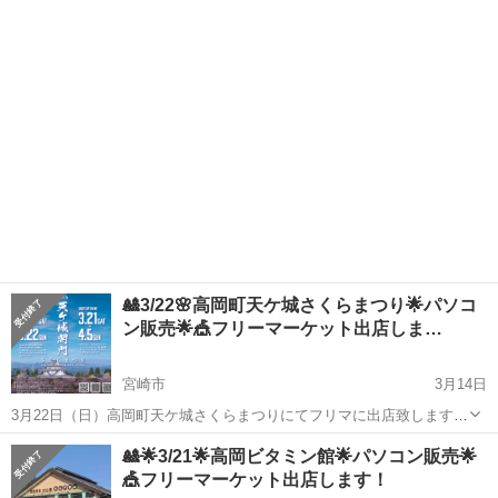
など、色々出させていただきます どうぞよろしくお願いします
宮崎
宮崎市
宮崎神宮駅
フリーマーケット
まつり
🎎3/22🌸高岡町天ケ城さくらまつり🌟パソコ
ン販売🌟🎪フリーマーケット出店しま…
宮崎市
3月14日
3月22日（日）高岡町天ケ城さくらまつりにてフリマに出店致します。
10：00～17：00 中古ノートパソコン出品します。１０台 WIN11＆
宮崎
宮崎市
フリーマーケット
まつり
🎎🌟3/21🌟高岡ビタミン館🌟パソコン販売🌟
Office2021の入ったノートパソコン 21800円！よりそ...
🎪フリーマーケット出店します！