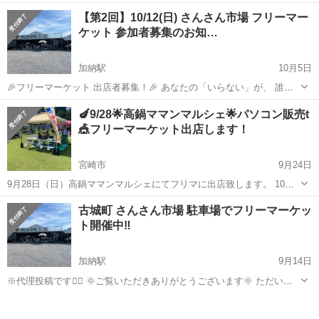
イク展示販売開催します。 日時 11月7.8.9日 10:00〜15:00 着物リ
宮崎
宮崎市
宮崎神宮駅
フリーマーケット
刺し子
【第2回】10/12(日) さんさん市場 フリーマー
メイク、ズボン、ベスト、ジャケット、スカート、バ...
ケット 参加者募集のお知…
加納駅
10月5日
🎉フリーマーケット 出店者募集！🎉 あなたの「いらない」が、 誰か
の「欲しい」に！ 一緒にフリマを楽しみましょう♪ ⸻ 🗓 開催日：
宮崎
宮崎市
加納駅
フリーマーケット
参加者募集
🍆9/28🌟高鍋ママンマルシェ🌟パソコン販売t
10月12日（日） 📍 場所...
🎪フリーマーケット出店します！
宮崎市
9月24日
9月28日（日）高鍋ママンマルシェにてフリマに出店致します。 10：
00～16：00 中古ノートパソコン出品します。１０台 Office2021の入っ
宮崎
宮崎市
フリーマーケット
フリマ
古城町 さんさん市場 駐車場でフリーマーケッ
たノートパソコン 21800円！よりそろえております。 ...
ト開催中‼️
加納駅
9月14日
※代理投稿です🙇‍♂️ 🌞ご覧いただきありがとうございます🌞 ただい
ま、古城町・さんさん市場 店舗前 駐車場にて ＼第1回 フリーマーケ
宮崎
宮崎市
加納駅
フリーマーケット
駐車場
ット開催中！／ 毎月第2日曜日10時～15時開催🎶 可愛い雑貨、お買い