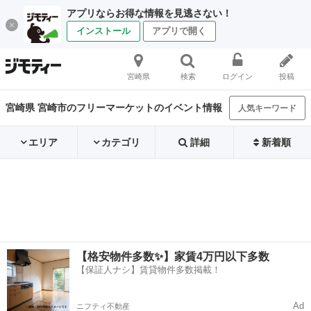
アプリならお得な情報を見逃さない！
インストール
アプリで開く
宮崎県
検索
ログイン
投稿
宮崎県 宮崎市のフリーマーケットのイベント情報
人気キーワード
エリア
カテゴリ
詳細
新着順
【格安物件多数✨】家賃4万円以下多数
【保証人ナシ】賃貸物件多数掲載！
Ad
ニフティ不動産