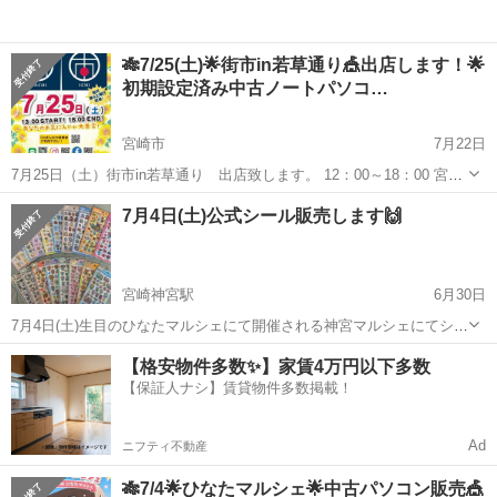
🎋7/25(土)🌟街市in若草通り🎪出店します！🌟
初期設定済み中古ノートパソコ…
宮崎市
7月22日
7月25日（土）街市in若草通り 出店致します。 12：00～18：00 宮崎
市 若草通り 中古ノートパソコン出品します。１０台 ✨ 全品、面倒
宮崎
宮崎市
フリーマーケット
オンライン
7月4日(土)公式シール販売します🙌
な初期設定は完了済み！ 家に持ち帰ってすぐ使えます。 ...
宮崎神宮駅
6月30日
7月4日(土)生目のひなたマルシェにて開催される神宮マルシェにてシー
ル販売します🍀 全て公式(ライセンス)シールの販売となっております
宮崎
宮崎市
宮崎神宮駅
フリーマーケット
マルシェ
【格安物件多数✨】家賃4万円以下多数
🤗 セットやくじなどもありますので遊びに来てください🙌
【保証人ナシ】賃貸物件多数掲載！
Ad
ニフティ不動産
🎋7/4🌟ひなたマルシェ🌟中古パソコン販売🎪