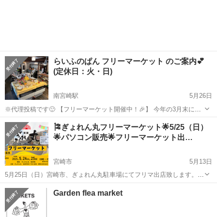
らいふのぱん フリーマーケット のご案内︎💕︎︎
(定休日：火・日)
南宮崎駅
5月26日
※代理投稿です🙂 【フリーマーケット開催中！🎉】 今年の3月末に惜
しまれつつ閉店した 宮崎市大坪町にある「らいふのぱん」さん 店舗で
宮崎
宮崎市
南宮崎駅
フリーマーケット
掘り出し物
🎏ぎょれん丸フリーマーケット🌟5/25（日）
フリーマーケットを開催中です😊✨ 雑貨🧸や食器🍽️、本📚、衣類👕、
🌟パソコン販売🌟フリーマーケット出…
野菜🥕、植物🌿など...
宮崎市
5月13日
5月25日（日）宮崎市、ぎょれん丸駐車場にてフリマ出店致します。
10：00～15：00 中古ノートパソコン出品します。１０台 Office2021
宮崎
宮崎市
フリーマーケット
フリマ
Garden flea market
の入ったノートパソコン 12800円！よりそろえております...