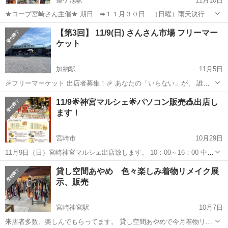
蓮ケ池駅
11月10日
★コープ宮崎さん主催★ 期日 ➡︎１１月３０日 （日曜）雨天決行 場
所 ➡︎シーガイヤ立体駐車場 時間 ➡︎１０時〜１５時 NIKE 、
宮崎
宮崎市
蓮ケ池駅
フリーマーケット
立体駐車場
【第3回】 11/9(日) さんさん市場 フリーマー
adidas、ニューバランス、 LOUIS VUITTON、CHANEL、ディーゼ
ケット
ル...
加納駅
11月5日
🎉フリーマーケット 出店者募集！🎉 あなたの「いらない」が、 誰か
の「欲しい」に！ 一緒にフリマを楽しみましょう♪ ⸻ 🗓 開催日：
宮崎
宮崎市
加納駅
フリーマーケット
委託販売
11/9🌟神宮マルシェ🌟パソコン販売🎪出店し
11月9日（日） 📍 場所： 古城町 さんさん市場 駐車場 🕙 時間： 10:00
ます！
...
宮崎市
10月29日
11月9日（日）宮崎神宮マルシェ出店致します。 10：00～16：00 中古
ノートパソコン出品します。１０台 Office2021の入ったノートパソコ
宮崎
宮崎市
フリーマーケット
マルシェ
貸し空間あやめ 色々楽しみ着物リメイク展
ン 20800円！よりそろえております。 是非お近...
示、販売
宮崎神宮駅
10月7日
来店者多数、楽しんでもらってます。 貸し空間あやめで今月着物リメ