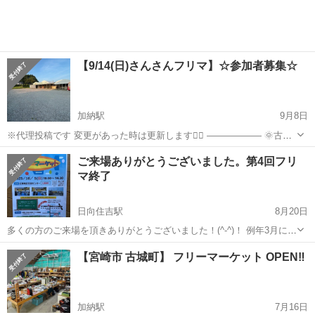
得品･掘...
【9/14(日)さんさんフリマ】☆参加者募集☆
加納駅
9月8日
※代理投稿です 変更があった時は更新します🙇‍♂️ ―――――― 🌞古城
町さんさん市場 フリーマーケット開催！🛍️ 毎月第2日曜日に、 さんさ
宮崎
宮崎市
加納駅
フリーマーケット
フリマ
ご来場ありがとうございました。第4回フリ
ん市場（古城町）店舗前の駐車場で 一般参加のフリー...
マ終了
日向住吉駅
8月20日
多くの方のご来場を頂きありがとうございました！(^-^)！ 例年3月に行
っていたフリマが10月に変更になりました。 ★★★第4回広瀬地区フ
宮崎
宮崎市
日向住吉駅
フリーマーケット
駐車場
【宮崎市 古城町】 フリーマーケット OPEN‼️
リーマーケット★★★ 日時 : 10月5日(日)10:30~14:30 場...
加納駅
7月16日