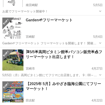
南宮崎駅
5月5日
お庭でフリーマーケット開催中！
宮崎
宮崎市
南宮崎駅
フリーマーケット
Garden🌱フリーマーケット
宮崎駅
5月4日
Garden🌱フリーマーケット フリーマーケットを開催します！ 開催
日:2025/5/4 ・5/5 10:00〜17:00 場 所:宮崎市新別府町前浜1401-
宮崎
宮崎市
宮崎駅
フリーマーケット
無農薬
🎏5/5🌟高岡ビタミン館🌟パソコン販売🌟🎪フ
102（イオン付近） 駐車場:あり リクガメちゃんとのふれあ...
リーマーケット出店します！
宮崎市
4月27日
5月5日（月）高岡ビタミン館にてフリマに出店致します。 9：00～
16：00 中古ノートパソコン出品します。１０台 Office2021の入ったノ
宮崎
宮崎市
フリーマーケット
フリマ
【2025年 5月】みやざき臨海公園にてフリー
ートパソコン 12800円！よりそろえております。 是...
マーケット！
田吉駅
4月22日