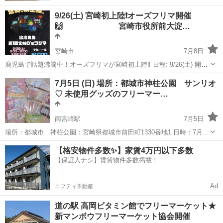
9/26(土) 宮崎初上陸❗️オーズフリマ開催
🙌 宮崎市役所前大淀…
宮崎市
7月8日
鹿児島で話題沸騰中！オーズフリマが宮崎初上陸‼️ 日程: 9/26(土) 開催
地: 宮崎市役所前河川敷広場 時間: 9時〜16時 車両、乗り入れ可能なフ
宮崎
宮崎市
フリーマーケット
河川敷
7月5日 (日) 場所：都城市神柱公園 サンリオ
リマを開催致します！ 車両と車両の前にディスプレイをお願い致しま
♡ 未使用グッズのフリーマー…
す。 ...
南宮崎駅
7月5日
場所：都城市 神柱公園：宮崎県都城市前田町1330番地1 日時：7月5
日( 日 ) ほぼサンリオグッズが安くで販売させて頂く予定です。 ( 1個
宮崎
宮崎市
南宮崎駅
フリーマーケット
サンリオ
【格安物件多数✨】家賃4万円以下多数
30円〜販売しています！) イベントや、子供のプチご褒美にぜひ使って
【保証人ナシ】賃貸物件多数掲載！
ください...
Ad
ニフティ不動産
道の駅 高岡ビタミン館でフリーマーケット★
新マンボウフリーマーケット協会開催