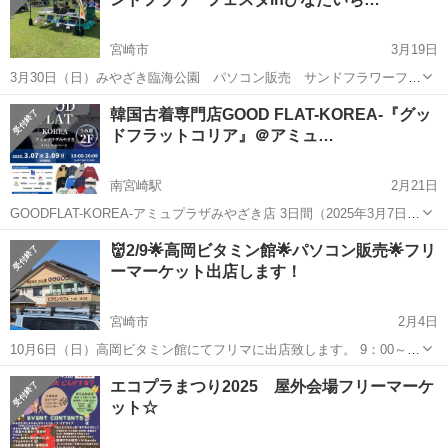
宮崎市
3月19日
3月30日（日）みやざき臨海公園 パソコン販売 サンドフラワーフェ
スタinひなたいち 出店します！ 9：00～15：00 中古ノートパソコン出
宮崎
宮崎市
フリーマーケット
ひなた
韓国古着専門店GOOD FLAT-KOREA-『グッ
品します。１０台 Office2021の入ったノートパソコン ...
ドフラットコリア』＠アミュ…
南宮崎駅
2月21日
GOODFLAT-KOREA-アミュプラザみやざき店 3日間（2025年3月7日～
3月9日）の限定OPEN 韓国カルチャーを取り入れた日本初韓国古着専
宮崎
宮崎市
南宮崎駅
フリーマーケット
古着
👹2/9🌟高岡ビタミン館🌟パソコン販売🌟フリ
門店グッドフラットコリアが宮崎県宮崎市にあるアミュプラザみやざ
ーマーケット出店します！
き店に新規...
宮崎市
2月4日
10月6日（日）高岡ビタミン館にてフリマに出店致します。 9：00～
16：00 中古ノートパソコン出品します。１０台 Office2021の入ったノ
宮崎
宮崎市
フリーマーケット
フリマ
エコプラまつり2025 屋外会場フリーマーケ
ートパソコン 12800円！よりそろえております。 ...
ット☆