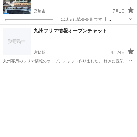
宮崎市
7月1日
┏━━━━━━━━━━━┓ ┃ 出店者は協会会員 です ┃
┗━━━━━━━━━━━┛ 主催 新マンボウフリーマーケット協会
宮崎
宮崎市
フリーマーケット
コロナ
九州フリマ情報オープンチャット
宮崎市高岡町 《高岡ビタミン館》さんで フリーマーケット定期開催
すべてのお問い合せ...
宮崎駅
4月24日
九州専用のフリマ情報のオープンチャット作りました。 好きに宣伝等
もちろん🆗です。 無料で自由に出入りできるので皆さんで盛り上げて
宮崎
宮崎市
宮崎駅
フリーマーケット
九州
いきましょう！ オープンチャット「九州フリマ情報」
https://line.me/ti/g2...