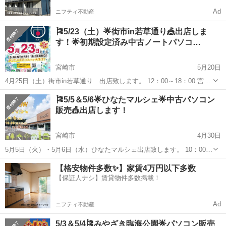
Ad
ニフティ不動産
🎏5/23（土）🌟街市in若草通り🎪出店しま
す！🌟初期設定済み中古ノートパソコ…
宮崎市
5月20日
4月25日（土）街市in若草通り 出店致します。 12：00～18：00 宮崎
市 若草通り 中古ノートパソコン出品します。１０台 ✨ 全品、面倒
宮崎
宮崎市
フリーマーケット
オンライン
🎏5/5＆5/6🌟ひなたマルシェ🌟中古パソコン
な初期設定は完了済み！ 家に持ち帰ってすぐ使えます。 ...
販売🎪出店します！
宮崎市
4月30日
5月5日（火）・5月6日（水）ひなたマルシェ出店致します。 10：00～
16：00 ひなたマルシェ 生目四季の丘 中古ノートパソコン出品しま
宮崎
宮崎市
フリーマーケット
ひなた
【格安物件多数✨】家賃4万円以下多数
す。１０台 Office2021の入ったノートパソコン 14...
【保証人ナシ】賃貸物件多数掲載！
Ad
ニフティ不動産
5/3＆5/4🎏みやざき臨海公園🌟パソコン販売