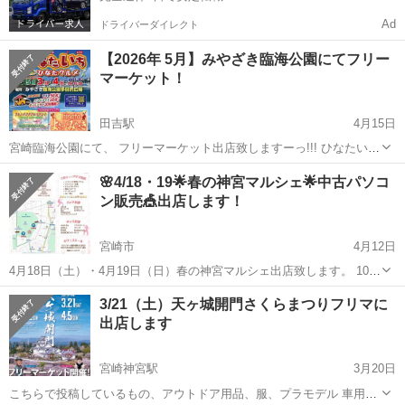
Ad
ドライバーダイレクト
【2026年 5月】みやざき臨海公園にてフリー
マーケット！
田吉駅
4月15日
宮崎臨海公園にて、 フリーマーケット出店致しますーっ!!! ひなたいち
様主催のフリマでしか 出店していないので… 数年ぶりの出店でドキド
宮崎
宮崎市
田吉駅
フリーマーケット
臨海
🌸4/18・19🌟春の神宮マルシェ🌟中古パソコ
キですぅぅー！！///// すべて【新品・未開封・未使用】のものを 出品
ン販売🎪出店します！
させて頂きま...
宮崎市
4月12日
4月18日（土）・4月19日（日）春の神宮マルシェ出店致します。 10：
00～16：00 宮崎神宮境内 ふじ棚周辺 中古ノートパソコン出品しま
宮崎
宮崎市
フリーマーケット
マルシェ
3/21（土）天ヶ城開門さくらまつりフリマに
す。１０台 Office2021の入ったノートパソコン 2...
出店します
宮崎神宮駅
3月20日
こちらで投稿しているもの、アウトドア用品、服、プラモデル 車用品