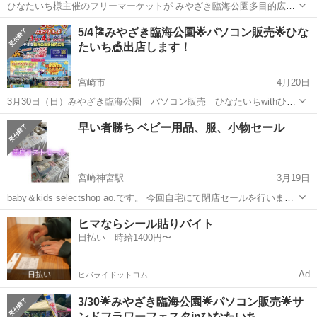
ひなたいち様主催のフリーマーケットが みやざき臨海公園多目的広場
で 今年GWに行われることが決定致しましたっ☆★ 5月3日（土）、5
宮崎
宮崎市
田吉駅
フリーマーケット
フリマ
5/4🎏みやざき臨海公園🌟パソコン販売🌟ひな
月4日（日） 2日間とも出店させて頂きます！！ 久々のフリマ出店なの
たいち🎪出店します！
で、 在庫処分と致し...
宮崎市
4月20日
3月30日（日）みやざき臨海公園 パソコン販売 ひなたいちwithひな
たグルメ 出店します！ 9：00～16：00 中古ノートパソコン出品しま
宮崎
宮崎市
フリーマーケット
ひなた
早い者勝ち ベビー用品、服、小物セール
す。１０台 Office2021の入ったノートパソコン 128...
宮崎神宮駅
3月19日
baby＆kids selectshop ao.です。 今回自宅にて閉店セールを行いま
す。(4月末まで) 衣類 全品半額‼️ (新生児用〜120cm)写真にない物も現
宮崎
宮崎市
宮崎神宮駅
フリーマーケット
ベビー
ヒマならシール貼りバイト
時点では沢山残っております。 小物、ベビー用品も多数割...
日払い 時給1400円〜
Ad
ヒバライドットコム
3/30🌟みやざき臨海公園🌟パソコン販売🌟サ
ンドフラワーフェスタinひなたいち…