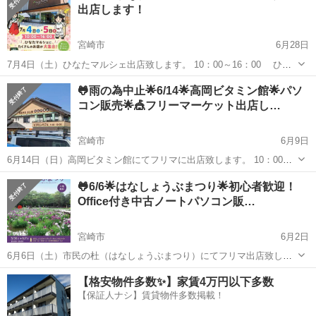
出店します！
宮崎市
6月28日
7月4日（土）ひなたマルシェ出店致します。 10：00～16：00 ひな
たマルシェ 生目四季の丘 中古ノートパソコン出品します。１０台
宮崎
宮崎市
フリーマーケット
ひなた
🐸雨の為中止🌟6/14🌟高岡ビタミン館🌟パソ
Office2021の入ったノートパソコン 23800円！より...
コン販売🌟🎪フリーマーケット出店し…
宮崎市
6月9日
6月14日（日）高岡ビタミン館にてフリマに出店致します。 10：00～
16：00 中古ノートパソコン出品します。１０台 WIN11＆Office2021の
宮崎
宮崎市
フリーマーケット
フリマ
🐸6/6🌟はなしょうぶまつり🌟初心者歓迎！
入ったノートパソコン 15800円！よりそろえており...
Office付き中古ノートパソコン販…
宮崎市
6月2日
6月6日（土）市民の杜（はなしょうぶまつり）にてフリマ出店致しま
す。 10：00～16：00 中古ノートパソコン出品します。１０台 ✨ 全
宮崎
宮崎市
フリーマーケット
市民の森
【格安物件多数✨】家賃4万円以下多数
品、面倒な初期設定は完了済み！ 家に持ち帰ってすぐ使えます。 ...
【保証人ナシ】賃貸物件多数掲載！