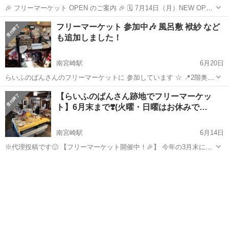
🎉 フリーマーケット OPEN のご案内 🎉 🗓 7月14日（月）NEW OPEN
しました！ 📍 古城町「さんさん市場」 さん店舗内 ⏰ 10:00～17:00
宮崎
宮崎市
加納駅
フリーマーケット
会場
フリーマーケット 参加中🎶 風呂敷 袱紗 など
※定休日：不定休（急なお休みの場合あり） 店内入口と駐車場...
も追加しました！
南宮崎駅
6月20日
らいふのぱんさんのフリーマーケットに 参加しています ☆ 📍2階奥の
⑨番ブースです🙂 🐱 猫グッズや雑貨を中心に出品中♪ そして 6月18日
宮崎
宮崎市
南宮崎駅
フリーマーケット
ブース
【らいふのぱんさん跡地でフリーマーケッ
から、新しく ✨ 袱紗・風呂敷・かけ袱紗 が仲間入り✨️ (未使用～
ト】6月末まで❣️(火曜・日曜はお休みで…
USED 美...
南宮崎駅
6月14日
※代理投稿です🙂 【フリーマーケット開催中！🎉】 今年の3月末に惜
しまれつつ閉店した 宮崎市大坪町にある「らいふのぱん」さん 店舗で
宮崎
宮崎市
南宮崎駅
フリーマーケット
ブース
フリーマーケットを開催中です😊✨ 雑貨🧸や食器🍽️、本📚、衣類👕、
着物👘、野菜🥕、植...