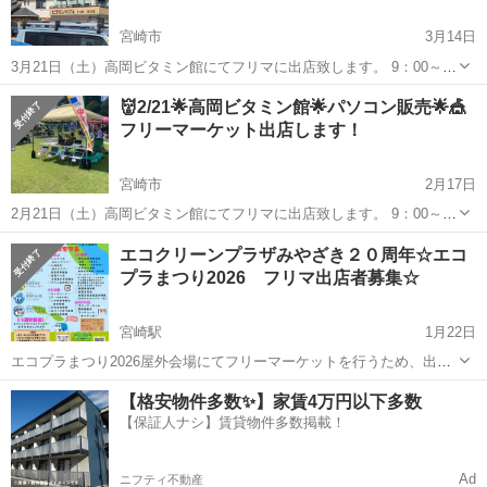
宮崎市
3月14日
3月21日（土）高岡ビタミン館にてフリマに出店致します。 9：00～
16：00 中古ノートパソコン出品します。１０台 WIN11＆Office2021の
宮崎
宮崎市
フリーマーケット
フリマ
👹2/21🌟高岡ビタミン館🌟パソコン販売🌟🎪
入ったノートパソコン 21800円！よりそろえておりま...
フリーマーケット出店します！
宮崎市
2月17日
2月21日（土）高岡ビタミン館にてフリマに出店致します。 9：00～
16：00 中古ノートパソコン出品します。１０台 WIN11＆Office2021の
宮崎
宮崎市
フリーマーケット
フリマ
エコクリーンプラザみやざき２０周年☆エコ
入ったノートパソコン 21800円！よりそろえておりま...
プラまつり2026 フリマ出店者募集☆
宮崎駅
1月22日
エコプラまつり2026屋外会場にてフリーマーケットを行うため、出店
者を募集します。 出店を希望される方は、エコクリーンプラザみやざ
宮崎
宮崎市
宮崎駅
フリーマーケット
まつり
【格安物件多数✨】家賃4万円以下多数
きホームページにある『出店規約』をご確認していただき、出店申込
【保証人ナシ】賃貸物件多数掲載！
書にてご応募ください。 ...
Ad
ニフティ不動産