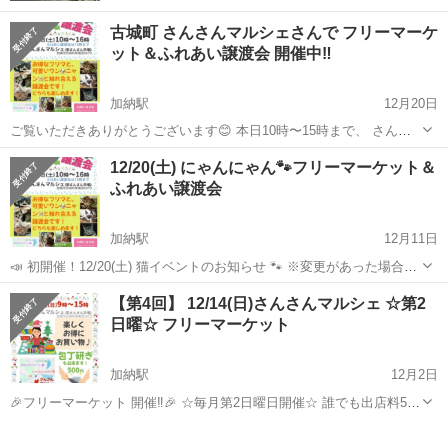
古城町 さんさんマルシェさんで フリーマーケ
ット＆ふれあい譲渡会 開催中‼️
加納駅
12月20日
ご覧いただきありがとうございます😊 本日10時〜15時まで、 さんさ
んマルシェさん敷地内にて フリーマーケット＆ふれあい譲渡会を 開催
宮崎
宮崎市
加納駅
フリーマーケット
マルシェ
12/20(土) にゃんにゃん🐾フリーマーケット＆
しております🙂 売上金は、医療費などの保護活動費 として大切に使わ
ふれあい譲渡会
せていただきます。 ...
加納駅
12月11日
📣 初開催！12/20(土) 猫イベントのお知らせ 🐾 ※変更があった場合、
こちらでお知らせ します。 お気に入り☆を押しておいて下さい🙂
宮崎
宮崎市
加納駅
フリーマーケット
マルシェ
【第4回】 12/14(日)さんさんマルシェ ☆第2
【お知らせ】 子猫達に風邪症状が出ており、健康状態を 見て、一部お
日曜☆ フリーマーケット
休みになりま...
加納駅
12月2日
🎉フリーマーケット 開催‼️🎉 ☆毎月第2日曜日開催☆ 誰でも出店料500
円で参加OK🙆‍♀️ のんびりゆる～く開催してます😊 参加者募集中🎶 あな
宮崎
宮崎市
加納駅
フリーマーケット
マルシェ
たの「いらない」が、 誰かの「欲しい」に！ 一緒にフリマを楽しみま