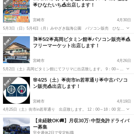
🌟ひなたいち🎪出店します！
宮崎市
4月30日
5月3日（日）5月4日（月）みやざき臨海公園 パソコン販売 ひなた
いち出店します！ 9：00～16：00 中古ノートパソコン出品します。１
宮崎
宮崎市
フリーマーケット
ひなた
🎏🌟5/2🌟高岡ビタミン館🌟パソコン販売🌟🎪
０台 Office2021の入ったノートパソコン 14800円！より...
フリーマーケット出店します！
宮崎市
4月26日
5月2日（土）高岡ビタミン館にてフリマに出店致します。 9：00～
16：00 中古ノートパソコン出品します。１０台 WIN11＆Office2021の
宮崎
宮崎市
フリーマーケット
フリマ
🌸4/25（土）🌟街市in若草通り🌟中古パソコ
入ったノートパソコン 23800円！よりそろえております...
ン販売🎪出店します！
宮崎市
4月19日
4月25日（土）街市in若草通り 出店致します。 12：00～18：00 宮崎
市 若草通り 中古ノートパソコン出品します。１０台 Office2021の入
宮崎
宮崎市
フリーマーケット
【未経験OK🚚】月収30万↑中型免許ドライバ
ったノートパソコン 23800円！よりそろえて...
ー募集
完全週休2日で安定転職