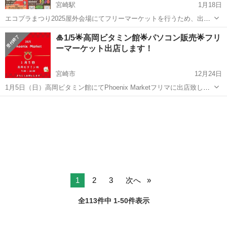
宮崎駅
1月18日
エコプラまつり2025屋外会場にてフリーマーケットを行うため、出店
者を募集します。 出店を希望される方はエコクリーンプラザみやざき
宮崎
宮崎市
宮崎駅
フリーマーケット
会場
🎍1/5🌟高岡ビタミン館🌟パソコン販売🌟フリ
ホームページにある出店規約を必ずご確認いただき、ご応募くださ
ーマーケット出店します！
い。 開催日：令和７年３月...
宮崎市
12月24日
1月5日（日）高岡ビタミン館にてPhoenix Marketフリマに出店致しま
す。 9：00～16：00 中古ノートパソコン出品します。１０台
宮崎
宮崎市
フリーマーケット
フリマ
Office2021の入ったノートパソコン 12800円！より...
1
2
3
次へ
全113件中 1-50件表示