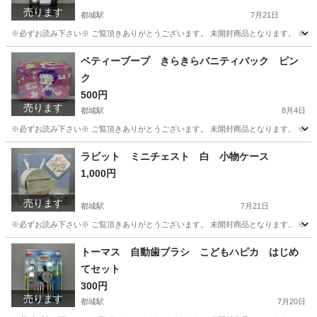
売ります
都城駅
7月21日
※必ずお読み下さい※ ご覧頂きありがとうございます。 未開封商品となります。 ※多
宮崎
都城市
都城駅
フィギュア
ニョロニョロ
ベティーブープ きらきらバニティバック ピン
ク
500円
売ります
都城駅
8月4日
※必ずお読み下さい※ ご覧頂きありがとうございます。 未開封商品となります。 ※多
宮崎
都城市
都城駅
バッグ
ハロー
ラビット ミニチェスト 白 小物ケース
1,000円
売ります
都城駅
7月21日
※必ずお読み下さい※ ご覧頂きありがとうございます。 未開封商品となります。 ※多
宮崎
都城市
都城駅
収納家具
ミニチェスト
トーマス 自動歯ブラシ こどもハピカ はじめ
てセット
300円
売ります
都城駅
7月20日