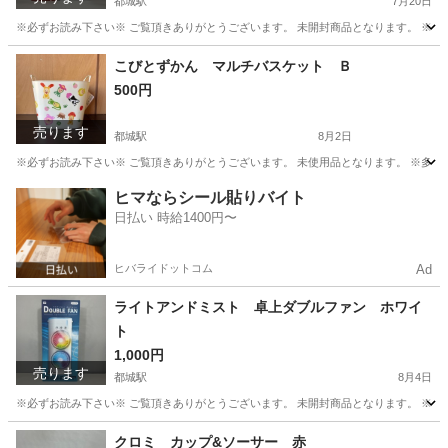
都城駅
7月20日
※必ずお読み下さい※ ご覧頂きありがとうございます。 未開封商品となります。 ※多
宮崎
都城市
都城駅
インテリア雑貨/小物
ベイマックス
こびとずかん マルチバスケット Ｂ
500円
売ります
都城駅
8月2日
※必ずお読み下さい※ ご覧頂きありがとうございます。 未使用品となります。 ※多数
宮崎
都城市
都城駅
その他
ずかん
ヒマならシール貼りバイト
日払い 時給1400円〜
ヒバライドットコム
Ad
ライトアンドミスト 卓上ダブルファン ホワイ
ト
1,000円
売ります
都城駅
8月4日
※必ずお読み下さい※ ご覧頂きありがとうございます。 未開封商品となります。 ※多
宮崎
都城市
都城駅
季節、空調家電
ダブル
クロミ カップ&ソーサー 赤