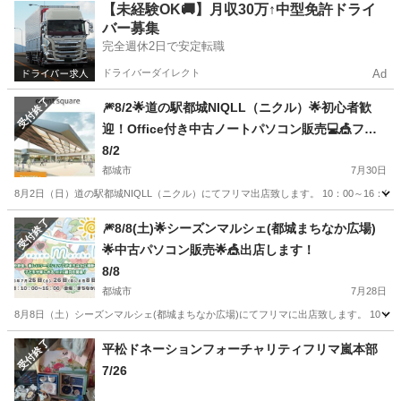
宮崎
児湯郡
フリーマーケット
会場
【未経験OK🚚】月収30万↑中型免許ドライ
バー募集
完全週休2日で安定転職
ドライバーダイレクト
Ad
受付終了
🎆8/2🌟道の駅都城NIQLL（ニクル）🌟初心者歓
迎！Office付き中古ノートパソコン販売💻🎪フリ
ーマーケット出店します！
8/2
都城市
7月30日
8月2日（日）道の駅都城NIQLL（ニクル）にてフリマ出店致します。 10：00～16：0
宮崎
都城市
フリーマーケット
オンライン
受付終了
🎆8/8(土)🌟シーズンマルシェ(都城まちなか広場)
🌟中古パソコン販売🌟🎪出店します！
8/8
都城市
7月28日
8月8日（土）シーズンマルシェ(都城まちなか広場)にてフリマに出店致します。 10：00～15：
宮崎
都城市
フリーマーケット
マルシェ
受付終了
平松ドネーションフォーチャリティフリマ嵐本部
7/26