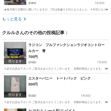
都農駅
7月25日
★毎月第三日曜日に開いていますが、7月は急遽２６日となりました。４年目になります
宮崎
児湯郡
都農駅
フリーマーケット
ヴィンテージ
もっと見る
クルル
さんのその他の投稿記事：
ラジコン フルファンクションラジオコントロー
ルカー 青
700円
売ります
都城駅
7月20日
※必ずお読み下さい※ ご覧頂きありがとうございます。 未開封商品となります。 ※多
宮崎
都城市
都城駅
ラジコン
ハロー
エスターバニー トートバック ピンク
300円
売ります
都城駅
7月20日
※必ずお読み下さい※ ご覧頂きありがとうございます。 未開封商品となります。 ※多
宮崎
都城市
都城駅
バッグ
トートバック
ヒマならシール貼りバイト