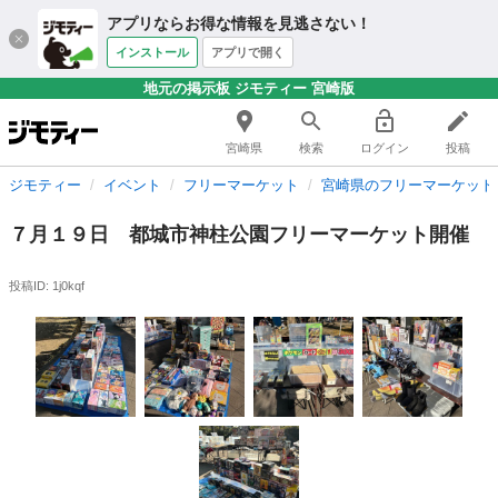
アプリならお得な情報を見逃さない！
インストール
アプリで開く
地元の掲示板 ジモティー 宮崎版
宮崎県
検索
ログイン
投稿
ジモティー
イベント
フリーマーケット
宮崎県のフリーマーケット
７月１９日 都城市神柱公園フリーマーケット開催
投稿ID: 1j0kqf