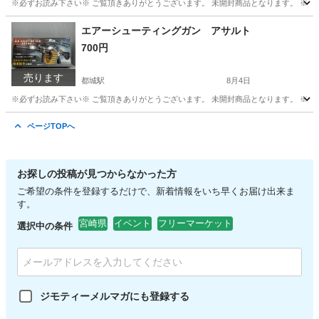
※必ずお読み下さい※ ご覧頂きありがとうございます。 未開封商品となります。 ※多
宮崎
都城市
都城駅
家庭用品
ハピカ
エアーシューティングガン アサルト
700円
売ります
都城駅
8月4日
※必ずお読み下さい※ ご覧頂きありがとうございます。 未開封商品となります。 ※多
宮崎
都城市
都城駅
おもちゃ
ページTOPへ
お探しの投稿が見つからなかった方
ご希望の条件を登録するだけで、新着情報をいち早くお届け出来ま
す。
宮崎県
イベント
フリーマーケット
選択中の条件
ジモティーメルマガにも登録する