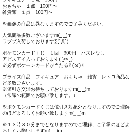
おもちゃ　１点　100円〜

雑貨類　１点　100円〜

※画像の商品は異なりますのでご了承ください。

人気商品多数ございますm(_ _)m

ラブブ入荷しております∑(ﾟДﾟ)

ポケモンカードくじ　１回　300円　ハズレなし

アビスアイ入っております( ˊ̱˂˃ˋ̱ )

※必ずポケモンカードが当たる✌︎('ω')✌︎

プライズ商品　フィギュア　おもちゃ　雑貨　レトロ商品な
ど多数ございます。

※値引き交渉お待ちしておりますm(_ _)m

（常識の範囲でお願い致します。）

※ポケモンカードくじは値引き対象外となりますのでご理解
のほどよろしくお願い致しますm(_ _)m

※１３時３０分までとなりますのでご理解、ご了承のほどよ
ろしくお願いしますm(_ _)m