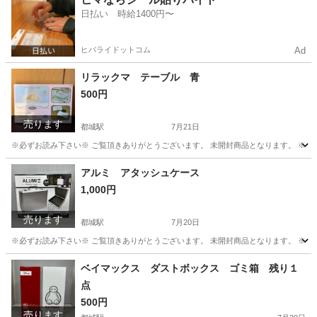
日払い 時給1400円〜
ヒバライドットコム
Ad
リラックマ テーブル 青
500円
売ります
都城駅
7月21日
※必ずお読み下さい※ ご覧頂きありがとうございます。 未開封商品となります。 ※多
宮崎
都城市
都城駅
テーブル
リラックマ
アルミ アタッシュケース
1,000円
売ります
都城駅
7月20日
※必ずお読み下さい※ ご覧頂きありがとうございます。 未開封商品となります。 ※多
宮崎
都城市
都城駅
バッグ
アルミ
ベイマックス ダストボックス ゴミ箱 残り１
点
500円
売ります