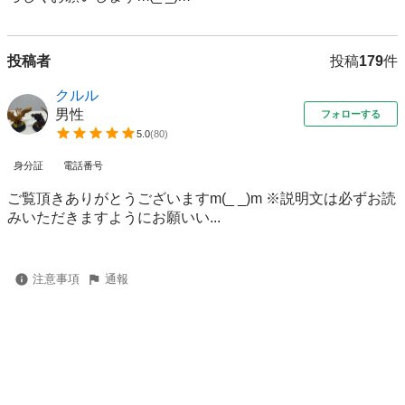
投稿者
投稿
179
件
クルル
男性
フォローする
5.0
(
80
)
身分証
電話番号
ご覧頂きありがとうございますm(_ _)m ※説明文は必ずお読
みいただきますようにお願いい...
注意事項
通報