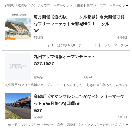
都農町《道の駅つの》さんでフリーマーケット 【主催】新マンボウフリーマーケット協会
宮崎
児湯郡
都農駅
フリーマーケット
会場
毎月開催【道の駅ココニクル都城】雨天開催可能
なフリーマーケット★都城NIQLL ニクル
8/9
都城市
6月8日
┏━━━━━━━━━━━━┓ ★ 道の駅 NIQLLで ┃ ┃ フリーマーケット！
宮崎
都城市
フリーマーケット
道の駅
九州フリマ情報オープンチャット
7/27-10/27
宮崎駅
4月24日
九州専用のフリマ情報のオープンチャット作りました。 好きに宣伝等もちろん🆗です。 無料で自由
宮崎
宮崎市
宮崎駅
フリーマーケット
九州
高鍋町《ママンマルシェたかなべ》フリーマーケ
ット★毎月第4の(日曜)★
9/27
児湯郡
7月1日
主催〈新マンボウフリーマーケット協会〉 高鍋町《ママンマルシェたかなべ》さんでフ