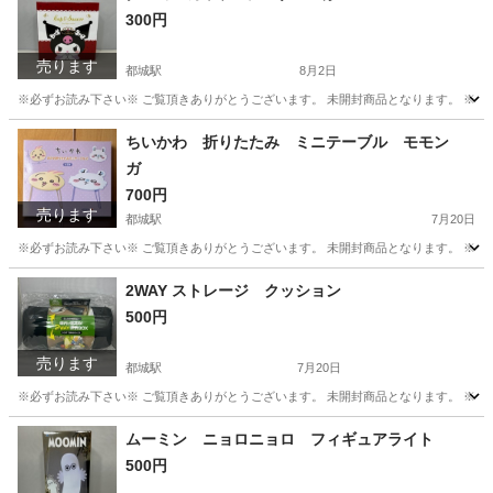
300円
売ります
都城駅
8月2日
※必ずお読み下さい※ ご覧頂きありがとうございます。 未開封商品となります。 ※多
宮崎
都城市
都城駅
食器
クロミ
ちいかわ 折りたたみ ミニテーブル モモン
ガ
700円
売ります
都城駅
7月20日
※必ずお読み下さい※ ご覧頂きありがとうございます。 未開封商品となります。 ※多
宮崎
都城市
都城駅
テーブル
ちい
2WAY ストレージ クッション
500円
売ります
都城駅
7月20日
※必ずお読み下さい※ ご覧頂きありがとうございます。 未開封商品となります。 ※多
宮崎
都城市
都城駅
その他
ハロー
ムーミン ニョロニョロ フィギュアライト
500円