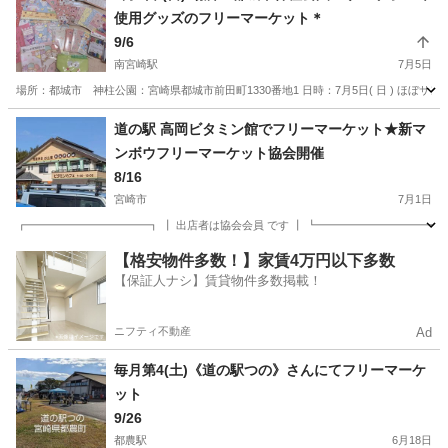
使用グッズのフリーマーケット＊
9/6
南宮崎駅
7月5日
場所：都城市 神柱公園：宮崎県都城市前田町1330番地1 日時：7月5日( 日 ) ほぼ
宮崎
宮崎市
南宮崎駅
フリーマーケット
サンリオ
道の駅 高岡ビタミン館でフリーマーケット★新マ
ンボウフリーマーケット協会開催
8/16
宮崎市
7月1日
┏━━━━━━━━━━━┓ ┃ 出店者は協会会員 です ┃ ┗━━━━━━━━━━━
宮崎
宮崎市
フリーマーケット
コロナ
【格安物件多数！】家賃4万円以下多数
【保証人ナシ】賃貸物件多数掲載！
ニフティ不動産
Ad
毎月第4(土)《道の駅つの》さんにてフリーマーケ
ット
9/26
都農駅
6月18日