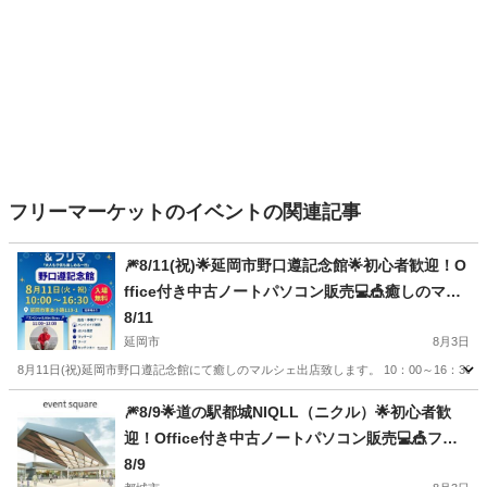
フリーマーケットのイベントの関連記事
🎆8/11(祝)🌟延岡市野口遵記念館🌟初心者歓迎！O
ffice付き中古ノートパソコン販売💻🎪癒しのマル
シェ出店します！
8/11
延岡市
8月3日
8月11日(祝)延岡市野口遵記念館にて癒しのマルシェ出店致します。 10：00～16：30
宮崎
延岡市
フリーマーケット
マルシェ
🎆8/9🌟道の駅都城NIQLL（ニクル）🌟初心者歓
迎！Office付き中古ノートパソコン販売💻🎪フリ
ーマーケット出店します！
8/9