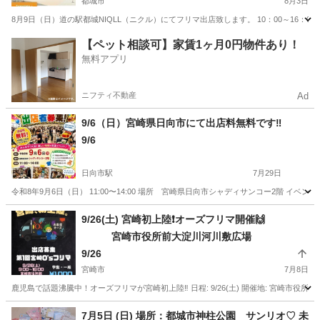
都城市
8月3日
8月9日（日）道の駅都城NIQLL（ニクル）にてフリマ出店致します。 10：00～16：0
宮崎
都城市
フリーマーケット
オンライン
【ペット相談可】家賃1ヶ月0円物件あり！
無料アプリ
ニフティ不動産
Ad
9/6（日）宮崎県日向市にて出店料無料です‼️
9/6
日向市駅
7月29日
令和8年9月6日（日） 11:00〜14:00 場所 宮崎県日向市シャディサンコー2階 イ
宮崎
日向市
日向市駅
フリーマーケット
無料
9/26(土) 宮崎初上陸❗️オーズフリマ開催🙌
宮崎市役所前大淀川河川敷広場
9/26
宮崎市
7月8日
鹿児島で話題沸騰中！オーズフリマが宮崎初上陸‼️ 日程: 9/26(土) 開催地: 宮崎市役
宮崎
宮崎市
フリーマーケット
河川敷
7月5日 (日) 場所：都城市神柱公園 サンリオ♡ 未