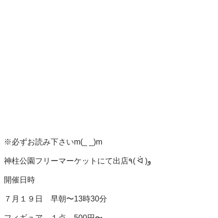
※必ずお読み下さいm(_ _)m

神柱公園フリーマーケットにて出店٩( ᐛ )و

開催日時

７月１９日　早朝〜13時30分

フィギュア　１点　500円〜
