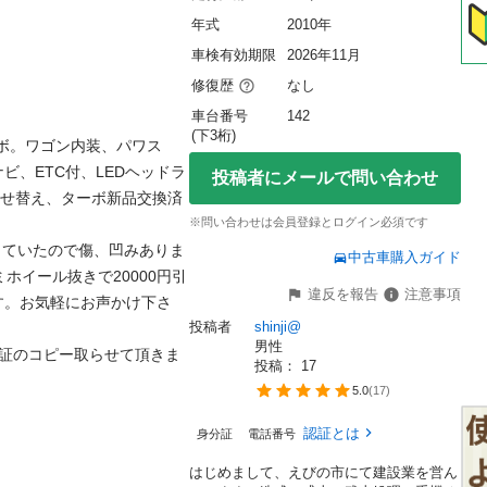
年式
2010年
車検有効期限
2026年11月
修復歴
なし
車台番号
142
(下3桁)
ーボ。ワゴン内装、パワス
ビ、ETC付、LEDヘッドラ
投稿者にメールで問い合わせ
載せ替え、ターボ新品交換済
※問い合わせは会員登録とログイン必須です
っていたので傷、凹みありま
中古車購入ガイド
ホイール抜きで20000円引
違反を報告
注意事項
す。お気軽にお声かけ下さ
投稿者
shinji@
男性
許証のコピー取らせて頂きま
投稿： 
17
5.0
(
17
)
認証とは
身分証
電話番号
はじめまして、えびの市にて建設業を営ん