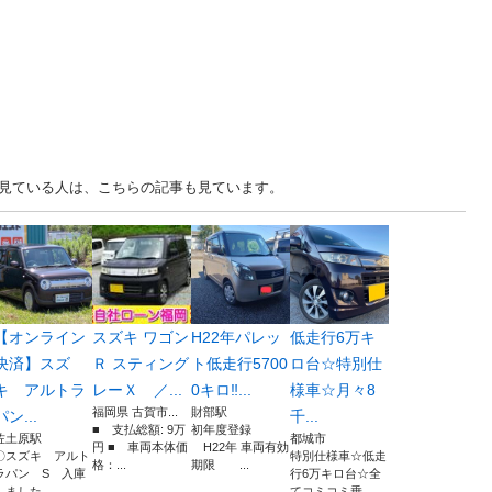
車を見ている人は、こちらの記事も見ています。
【オンライン
スズキ ワゴン
H22年パレッ
低走行6万キ
決済】スズ
Ｒ スティング
ト低走行5700
ロ台☆特別仕
キ アルトラ
レーＸ ／...
0キロ‼...
様車☆月々8
福岡県 古賀市...
財部駅
パン...
千...
■ 支払総額: 9万
初年度登録
佐土原駅
都城市
円 ■ 車両本体価
H22年 車両有効
〇スズキ アルト
特別仕様車☆低走
格：...
期限 ...
ラパン S 入庫
行6万キロ台☆全
しました。 ...
てコミコミ乗...