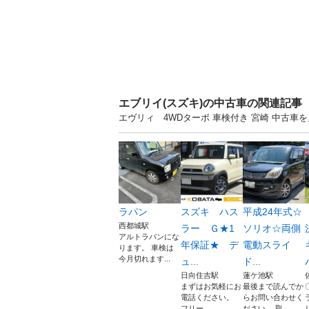
エブリイ(スズキ)の中古車の関連記事
エヴリィ 4WDターボ 車検付き 宮崎 中古
ラパン
スズキ ハス
平成24年式☆
西都城駅
ラー Ｇ★1
ソリオ☆両側
アルトラパンにな
年保証★ デ
電動スライ
ります。 車検は
今月切れます...
ュ...
ド...
日向住吉駅
蓮ケ池駅
まずはお気軽にお
最後まで読んでか
電話ください。
らお問い合わせく
フリー...
ださい。 取...