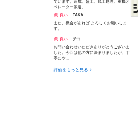
でいます。造成、盛土、残土処理、重機オ
ペレーター派遣。...
良い
TAKA
また、機会があれば よろしくお願いしま
す。
良い
チコ
お問い合わせいただきありがとうございま
した。今回は他の方に決まりましたが、丁
寧にや...
評価をもっと見る