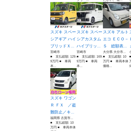
スズキ スペー
スズキ スペー
スズキ アルト
シアギア ハイ
シアカスタム
エコ ＥＣＯ－
ブリッドＸ...
ハイブリッ...
Ｓ 総額表...
宮崎市
宮崎市
大分県 大分市...
■ 支払総額: 129.
■ 支払総額: 169.
■ 支払総額: 10
9万円 ■ 車両
9万円 ■ 車両
万円 ■ 車両本体
本...
本...
価格...
体
スズキ ワゴン
Ｒ ＦＸ ／盗
難防止／キ...
福岡県 古賀市...
■ 支払総額: 10
万円 ■ 車両本体