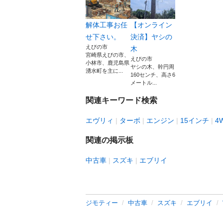
解体工事お任
【オンライン
せ下さい。
決済】ヤシの
えびの市
木
宮崎県えびの市、
えびの市
小林市、鹿児島県
ヤシの木、幹円周
湧水町を主に...
160センチ、高さ6
メートル...
関連キーワード検索
エヴリィ
ターボ
エンジン
15インチ
4
関連の掲示板
中古車
スズキ
エブリイ
ジモティー
中古車
スズキ
エブリイ