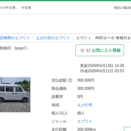
エヴリィ4WDターボ 車検付き (shinji@) えびののエブリイの中古車｜ジモティー
中古車
地元の掲示
宮崎県のエブリイ
えびの市のエブリイ
エヴリィ 4WDターボ 車検付き
投稿ID : 1prgn7）
11
お気に入り登録
更新
2026年6月13日 14:28
作成
2026年6月11日 03:53
支払総額
300,000円
商品価格
300,000円
諸費用
0円
地域
えびの市
個人/法人
個人
ジャンル
エブリイ
走行距離
200,000km