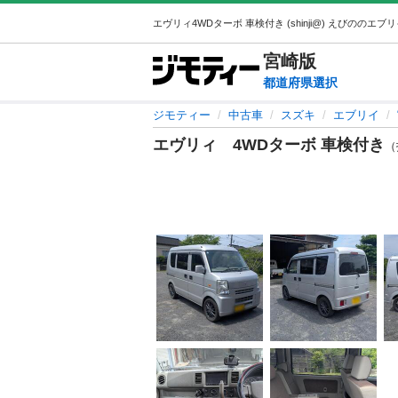
宮崎
版
都道府県選択
ジモティー
中古車
スズキ
エブリイ
エヴリィ 4WDターボ 車検付き
（