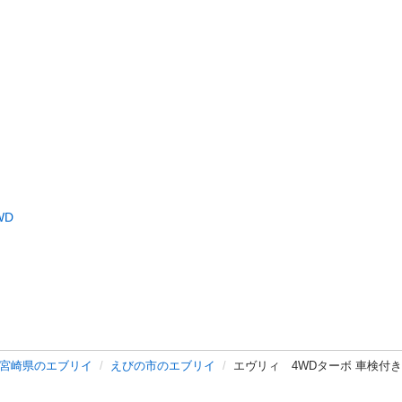
WD
宮崎県のエブリイ
えびの市のエブリイ
エヴリィ 4WDターボ 車検付き