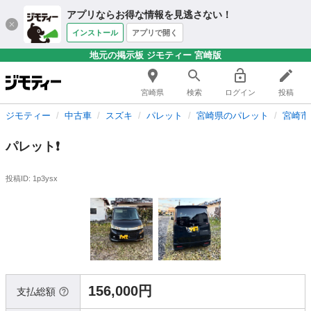
アプリならお得な情報を見逃さない！
インストール
アプリで開く
地元の掲示板 ジモティー 宮崎版
宮崎県
検索
ログイン
投稿
ジモティー
中古車
スズキ
パレット
宮崎県のパレット
宮崎市
パレット❗️
投稿ID: 1p3ysx
156,000円
支払総額