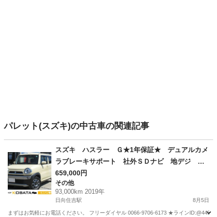
パレット(スズキ)の中古車の関連記事
スズキ ハスラー Ｇ★1年保証★ デュアルカメ
ラブレーキサポート 社外ＳＤナビ 地デジ Ｂ
ｌｕｅｔｏｏｔｈ 前席シートヒーター ＥＴ
659,000円
その他
Ｃ スマートキー オートエアコン アイドリン
93,000km 2019年
グストップ オートライト ＨＩＤ
日向住吉駅
8月5日
まずはお気軽にお電話ください。 フリーダイヤル 0066-9706-6173 ★ラインID:@443feups★ ht