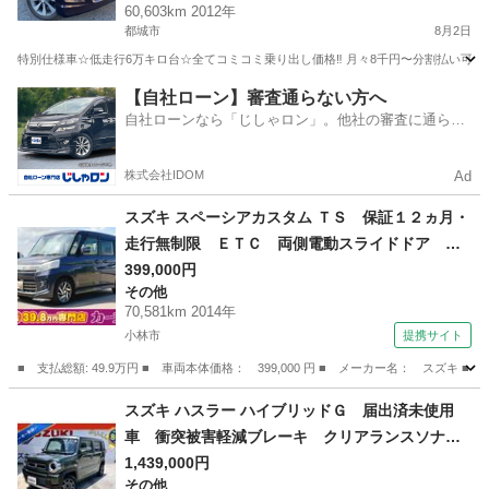
60,603km 2012年
ーダー付きのフル装備☆純正アルミ☆事故修復歴
都城市
8月2日
無し☆そのまま乗って帰れます！
特別仕様車☆低走行6万キロ台☆全てコミコミ乗り出し価格‼️ 月々8千円〜分割払い可‼
宮崎
都城市
ワゴンＲ
【自社ローン】審査通らない方へ
自社ローンなら「じしゃロン」。他社の審査に通らな
かった方も
株式会社IDOM
Ad
スズキ スペーシアカスタム ＴＳ 保証１２ヵ月・
走行無制限 ＥＴＣ 両側電動スライドドア ナ
ビ ＴＶ オートライト ＨＩＤ スマートキ
399,000円
その他
ー アイドリングストップ 電動格納ミラー ベ
70,581km 2014年
ンチシート ＣＶＴ 盗難防止システム ＡＢ
小林市
提携サイト
Ｓ ＣＤ （車検整備付）
■ 支払総額: 49.9万円 ■ 車両本体価格： 399,000 円 ■ メーカー名： ス
宮崎
小林市
その他
スズキ ハスラー ハイブリッドＧ 届出済未使用
車 衝突被害軽減ブレーキ クリアランスソナ
ー 全車速追従機能付 ＬＥＤライト ＵＳＢソ
1,439,000円
その他