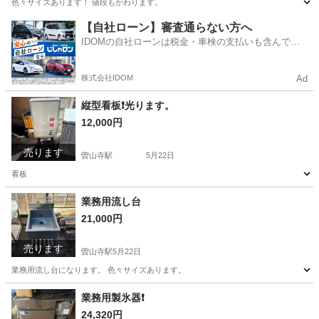
色々サイズあります！ 値段もかわります。
宮崎
宮崎市
曽山寺駅
その他
流し台
【自社ローン】審査通らない方へ
IDOMの自社ローンは税金・車検の支払いも含んでい
るので毎月の支払額は一定
株式会社IDOM
Ad
縦型看板❗️光ります。
12,000円
売ります
曽山寺駅
5月22日
看板
宮崎
宮崎市
曽山寺駅
その他
看板
業務用流し台
21,000円
売ります
曽山寺駅
5月22日
業務用流し台になります。 色々サイズあります。
宮崎
宮崎市
曽山寺駅
その他
流し台
業務用製氷器❗️
24,320円