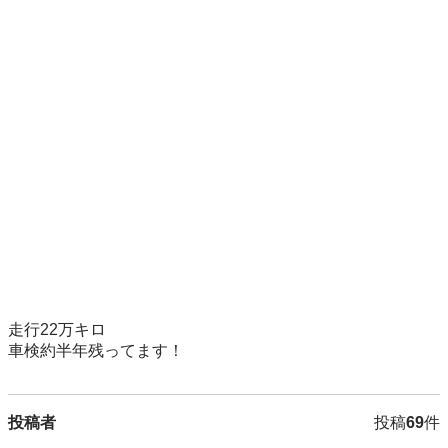
走行22万キロ

車検約半年残ってます！
投稿者
投稿
69
件