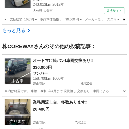
ＴＯＰ （検9.2）
243,013km 2012年
大分県 大分市
提携サイト
■ 支払総額: 10万円 ■ 車両本体価格： 90,000 円 ■ メーカー名： スズキ
大分
大分市
アルト
もっと見る
株COREWAY
さんのその他の投稿記事：
オートマ❗️#箱バン❗️車両交換あり‼️
330,000円
サンバー
158,700km 1000年
中古車
曽山寺駅
6月20日
車内は綺麗です。 車検、令和9年4月まで 現状渡し 交換あり 車両による
宮崎
宮崎市
曽山寺駅
サンバー
箱バン
業務用流し台、多数あります❗️
20,480円
売ります
曽山寺駅
7月12日