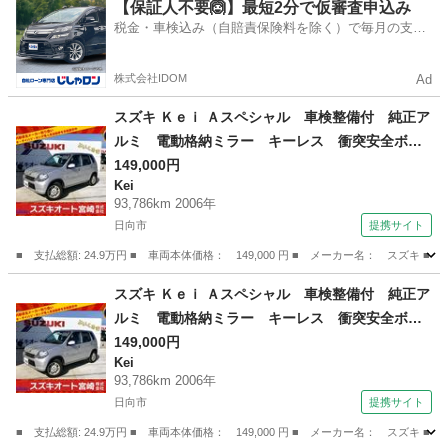
福岡
古賀市
その他
【保証人不要🙆】最短2分で仮審査申込み
税金・車検込み（自賠責保険料を除く）で毎月の支払
額は一定の自社ローン🚗
株式会社IDOM
Ad
スズキ Ｋｅｉ Ａスペシャル 車検整備付 純正ア
ルミ 電動格納ミラー キーレス 衝突安全ボデ
ィ （車検整備付）
149,000円
Kei
93,786km 2006年
日向市
提携サイト
■ 支払総額: 24.9万円 ■ 車両本体価格： 149,000 円 ■ メーカー名： ス
宮崎
日向市
Kei
ミラー
スズキ Ｋｅｉ Ａスペシャル 車検整備付 純正ア
ルミ 電動格納ミラー キーレス 衝突安全ボデ
ィ （車検整備付）
149,000円
Kei
93,786km 2006年
日向市
提携サイト
■ 支払総額: 24.9万円 ■ 車両本体価格： 149,000 円 ■ メーカー名： ス