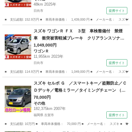
ケット シートヒーター オートハイビーム 電
48km 2025年
動格納ミラー 車線逸脱防止 鑑定済車 故障診
日向市
提携サイト
断実施済 （検10.2）
■ 支払総額: 152.9万円 ■ 車両本体価格： 1,439,000 円 ■ メーカー名
宮崎
日向市
その他
スズキ ワゴンＲ ＦＸ ３型 車検整備付 禁煙
車 衝突被害軽減ブレーキ クリアランスソナ
ー レーンアシスト １２，０００キロ シート
1,049,000円
ワゴンＲ
ヒーター 電動格納ミラー プッシュスタート
11,955km 2023年
スマートキー オートライト 鑑定済車 故障診
日向市
提携サイト
断済 （車検整備付）
■ 支払総額: 114.9万円 ■ 車両本体価格： 1,049,000 円 ■ メーカー名
宮崎
日向市
ワゴンＲ
スズキ セルボ Ｇ ／スマートキー／盗難防止／Ｃ
Ｄデッキ／電格ミラー／タイミングチェーン （検
10.4）
70,000円
その他
182,375km 2007年
福岡県 古賀市
提携サイト
■ 支払総額: 10万円 ■ 車両本体価格： 70,000 円 ■ メーカー名： スズキ 