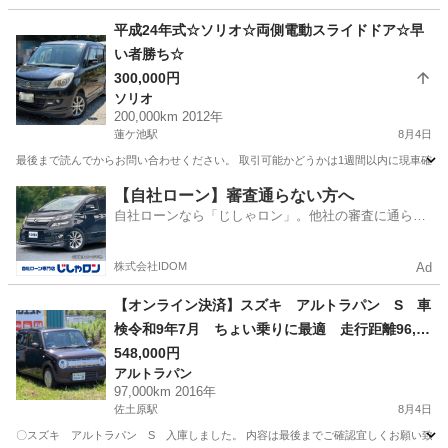
宮崎
宮崎市
日向住吉駅
その他
ハスラー
平成24年式☆ソリオ☆両側電動スライドドア☆早
い者勝ち☆
300,000円
ソリオ
200,000km 2012年
蓮ケ池駅
8月4日
最後まで読んでからお問い合わせください。 取引可能かどうかは1週間以内に現車確認さ
宮崎
宮崎市
蓮ケ池駅
ソリオ
エンジン
【自社ローン】審査通らない方へ
自社ローンなら「じしゃロン」。他社の審査に通らな
かった方も
株式会社IDOM
Ad
【オンライン決済】スズキ アルトラパン S 車
検令和9年7月 ちょい乗りに最適 走行距離96,00
0㎞ 平成28年式
548,000円
アルトラパン
97,000km 2016年
佐土原駅
8月4日
〇スズキ アルトラパン S 入庫しました。 内容は最後までご確認宜しくお願い致します。 あくま