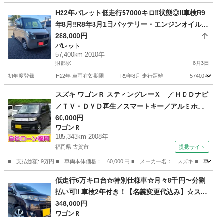
宮崎
宮崎市
佐土原駅
アルトラパン
走行距離
H22年パレット低走行57000キロ‼️状態◎‼️車検R9
年8月‼️R8年8月1日バッテリー・エンジンオイル・
エレメント交換済‼️
288,000円
パレット
57,400km 2010年
財部駅
8月3日
初年度登録 H22年 車両有効期限 R9年8月 走行距離 57400キロ フ
宮崎
都城市
財部駅
パレット
スズキ ワゴンＲ スティングレーＸ ／ＨＤＤナビ
／ＴＶ・ＤＶＤ再生／スマートキー／アルミホイ
ール／ＨＩＤライト／盗難防止／電格ミラー／タ
60,000円
ワゴンＲ
イミングチェーン （検9.6）
185,343km 2008年
福岡県 古賀市
提携サイト
■ 支払総額: 9万円 ■ 車両本体価格： 60,000 円 ■ メーカー名： スズキ 
福岡
古賀市
ワゴンＲ
低走行6万キロ台☆特別仕様車☆月々8千円〜分割
払い可‼️ 車検2年付き！【名義変更代込み】☆スズ
キ ワゴンRスティングレー☆SDナビ付き☆走行中
348,000円
ワゴンＲ
DVD見れます☆プッシュスタート☆ドライブレコ