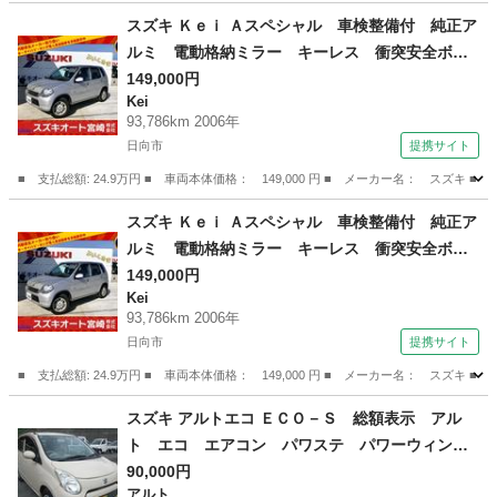
宮崎
日向市
Kei
ミラー
スズキ Ｋｅｉ Ａスペシャル 車検整備付 純正ア
ルミ 電動格納ミラー キーレス 衝突安全ボデ
ィ （車検整備付）
149,000円
Kei
93,786km 2006年
日向市
提携サイト
■ 支払総額: 24.9万円 ■ 車両本体価格： 149,000 円 ■ メーカー名： ス
宮崎
日向市
Kei
ミラー
スズキ Ｋｅｉ Ａスペシャル 車検整備付 純正ア
ルミ 電動格納ミラー キーレス 衝突安全ボデ
ィ （車検整備付）
149,000円
Kei
93,786km 2006年
日向市
提携サイト
■ 支払総額: 24.9万円 ■ 車両本体価格： 149,000 円 ■ メーカー名： ス
宮崎
日向市
Kei
ミラー
スズキ アルトエコ ＥＣＯ－Ｓ 総額表示 アル
ト エコ エアコン パワステ パワーウィン
ド キーレスキー タイミングチェーン Ｉ－Ｓ
90,000円
アルト