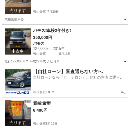
売ります
曽山寺駅
7月30日
業務用製氷器
宮崎
宮崎市
曽山寺駅
その他
業務用
バモス❗️車検2年付き❗️
350,000円
バモス
127,000km 2015年
中古車
曽山寺駅
5月13日
走行127,000キロ 平成27年式 ナビ付き
宮崎
宮崎市
曽山寺駅
バモス
ナビ
【自社ローン】審査通らない方へ
自社ローンなら「じしゃロン」。他社の審査に通らな
かった方も
株式会社IDOM
Ad
看板❗️縦型
6,400円
売ります
曽山寺駅
5月22日