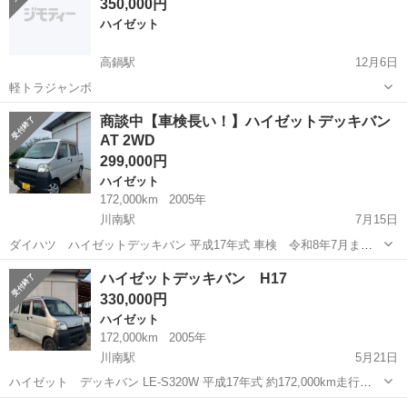
350,000円
ハイゼット
高鍋駅
12月6日
軽トラジャンボ
宮崎
児湯郡
高鍋駅
ハイゼット
ジャンボ
商談中【車検長い！】ハイゼットデッキバン
AT 2WD
299,000円
ハイゼット
172,000km
2005年
川南駅
7月15日
ダイハツ ハイゼットデッキバン 平成17年式 車検 令和8年7月まで
現状渡しにてお願い致します！ 走行に支障が出るような不具合はござ
宮崎
児湯郡
川南駅
ハイゼット
ハイゼットデッキバン
ハイゼットデッキバン H17
いません。 普段使いしておりますので、多少走行距離が伸びる可能性
330,000円
がございます。 タイミン...
ハイゼット
172,000km
2005年
川南駅
5月21日
ハイゼット デッキバン LE-S320W 平成17年式 約172,000km走行
【装備品】 AT、2WD、エアコン、パワステ、フロントパワーウィンド
宮崎
児湯郡
川南駅
ハイゼット
ハイゼットデッキバン