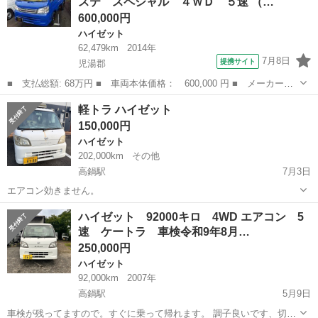
ステ スペシャル ４ＷＤ ５速 （…
量： 660cc ■ ...
600,000円
ハイゼット
62,479km
2014年
7月8日
提携サイト
児湯郡
■ 支払総額: 68万円 ■ 車両本体価格： 600,000 円 ■ メーカー
名： ダイハツ ■ 車種名： ハイゼットトラック ■ グレード
宮崎
児湯郡
ハイゼット
軽トラ ハイゼット
名： エアコン・パワステ スペシャル ４ＷＤ ５速 ■ 排気
150,000円
量： 660cc ■ ...
ハイゼット
202,000km
その他
高鍋駅
7月3日
エアコン効きません。
宮崎
児湯郡
高鍋駅
ハイゼット
ハイゼット 92000キロ 4WD エアコン 5
速 ケートラ 車検令和9年8月…
250,000円
ハイゼット
92,000km
2007年
高鍋駅
5月9日
車検が残ってますので。すぐに乗って帰れます。 調子良いです、切り