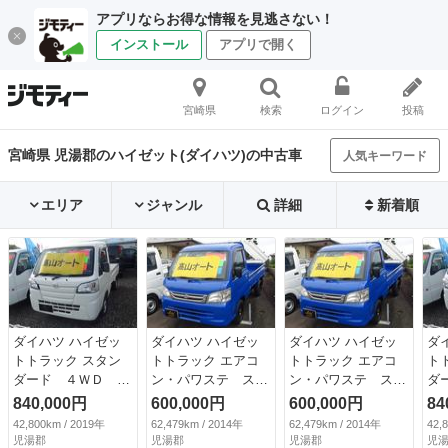
アプリならお得な情報を見逃さない！
インストール
アプリで開く
宮崎県
検索
ログイン
投稿
宮崎県 児湯郡のハイゼット(ダイハツ)の中古車
人気キーワード
エリア
ジャンル
詳細
新着順
ダイハツ ハイゼッ
ダイハツ ハイゼッ
ダイハツ ハイゼッ
ダ
トトラック スタン
トトラック エアコ
トトラック エアコ
ト
ダード ４ＷＤ エ
ン・パワステ スペ
ン・パワステ スペ
ダ
アコン パワステ
シャル ４ＷＤ ５
シャル ４ＷＤ ５
ア
840,000円
600,000円
600,000円
84
付 ４ＷＤ （車検
速 （車検整備付）
速 （車検整備付）
付
42,800km / 2019年
62,479km / 2014年
62,479km / 2014年
42,
整備付）
整
児湯郡
児湯郡
児湯郡
児