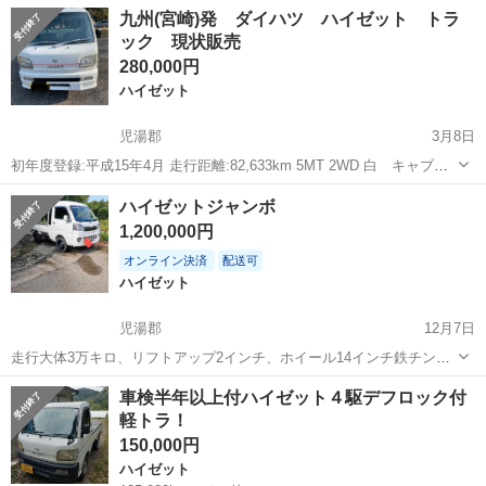
16年 型式 S-210P 令和4年2月24日で車検切れてます。 一時抹消して
宮崎
児湯郡
ハイゼット
走行距離
九州(宮崎)発 ダイハツ ハイゼット トラ
ます。 気になる事は質問からお願いします。
ック 現状販売
280,000円
ハイゼット
児湯郡
3月8日
初年度登録:平成15年4月 走行距離:82,633km 5MT 2WD 白 キャブオ
ーバー エンジンは好調で毎日元気よく走りますが、年式が新しくな
宮崎
児湯郡
ハイゼット
九州
ハイゼットジャンボ
いため現車確認と試乗をお願いします。 キズ、ヘコミ等はあります。
1,200,000円
エアコン...
オンライン決済
配送可
ハイゼット
児湯郡
12月7日
走行大体3万キロ、リフトアップ2インチ、ホイール14インチ鉄チン、
オートマ4速4駆です！全体的に綺麗です！
宮崎
児湯郡
ハイゼット
ジャンボ
車検半年以上付ハイゼット４駆デフロック付
軽トラ！
150,000円
ハイゼット