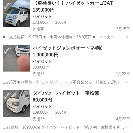
【車検長い！】ハイゼットカーゴ3AT
ウ、AM/FMラジオ 集中ドアロックが装備（キーレスではありません）
189,000円
され...
ハイゼット
173,000km
2005年
川南駅
2月15日
■ 支払総額: 19.9万円 ■ 車両本体価格：18.9万円 ■ メーカー
名： ダイハツ ■ 車種名：ハイゼットカーゴ標準ルーフ ■ グレー
宮崎
児湯郡
川南駅
ハイゼット
走行距離
ハイゼットジャンボオートマ4駆
ド名：スペシャルクリーン 2WD ■ 排気量： 660cc ■ ドア枚
1,000,000円
数： 5D ■...
ハイゼット
50,000km
児湯郡
1月22日
走行5万キロ手前、2インチリフトアップ不具合なく、綺麗だと思いま
す。現車確認必ずしてください。
宮崎
児湯郡
ハイゼット
ダイハツ ハイゼット 車検無
60,000円
ハイゼット
109,000km
2004年
児湯郡
4月22日
走行距離 109000km ダイハツ ハイゼット 4WD 初年度検査年月