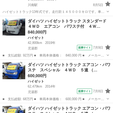
川南駅
8月5日
ハイゼットトラック13年式です。走行距１４５０００キロです。車検
は令和10年７月まで。 取引成立前後に関わらず値引き交渉は受付しま
宮崎
児湯郡
川南駅
ハイゼット
トラック
ダイハツ ハイゼットトラック スタンダード
せんのでご了承下さい。 日本語のわからない外国の方や取引上信用の
４ＷＤ エアコン パワステ付 ４Ｗ…
置けない方には売却致しません。...
840,000円
ハイゼット
42,800km
2019年
7月9日
提携サイト
児湯郡
■ 支払総額: 92万円 ■ 車両本体価格： 840,000 円 ■ メーカー
名： ダイハツ ■ 車種名： ハイゼットトラック ■ グレード
宮崎
児湯郡
ハイゼット
ダイハツ ハイゼットトラック エアコン・パワ
名： スタンダード ４ＷＤ エアコン パワステ付 ４ＷＤ ■ 排
ステ スペシャル ４ＷＤ ５速 （…
気量： 660cc...
600,000円
ハイゼット
62,479km
2014年
7月8日
提携サイト
児湯郡
■ 支払総額: 68万円 ■ 車両本体価格： 600,000 円 ■ メーカー
名： ダイハツ ■ 車種名： ハイゼットトラック ■ グレード
宮崎
児湯郡
ハイゼット
ダイハツ ハイゼットトラック エアコン・パワ
名： エアコン・パワステ スペシャル ４ＷＤ ５速 ■ 排気