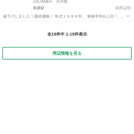
135,000km
その他
都農駅
10月12日
値下げしました！最終価格！ 年式１９９９年。 車検半年以上付！ ４
駆デフロック付！ 走行135000km！ フロントミラー付！ 荷台照明付！
宮崎
児湯郡
都農駅
ハイゼット
デフロック
エアコン付！ パワステなし。 宮崎県児湯郡付近。 現車確認もで...
全19件中 1-19件表示
周辺情報を見る