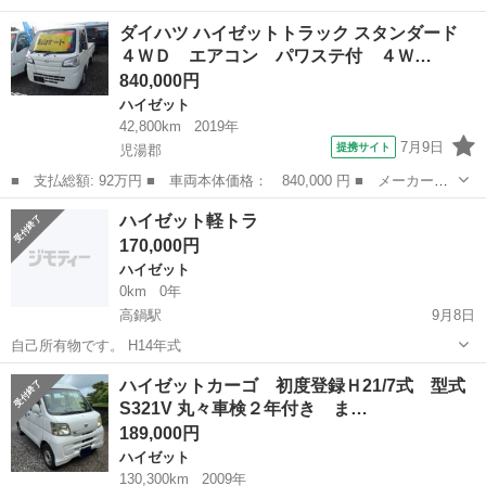
替え4WDです。 17年式、タイミングベルト交換済みです。 オーディ
宮崎
児湯郡
高鍋駅
ハイゼット
トラック
ダイハツ ハイゼットトラック スタンダード
オとタイヤ交換はおすすめです！ 名義変更は、住民票をいただければ
４ＷＤ エアコン パワステ付 ４Ｗ…
宮崎県内は可能です！ 高鍋町...
840,000円
ハイゼット
42,800km
2019年
7月9日
提携サイト
児湯郡
■ 支払総額: 92万円 ■ 車両本体価格： 840,000 円 ■ メーカー
名： ダイハツ ■ 車種名： ハイゼットトラック ■ グレード
宮崎
児湯郡
ハイゼット
ハイゼット軽トラ
名： スタンダード ４ＷＤ エアコン パワステ付 ４ＷＤ ■ 排
170,000円
気量： 660cc...
ハイゼット
0km
0年
高鍋駅
9月8日
自己所有物です。 H14年式
宮崎
児湯郡
高鍋駅
ハイゼット
コンプレッサー
ハイゼットカーゴ 初度登録Ｈ21/7式 型式
S321V 丸々車検２年付き ま…
189,000円
ハイゼット
130,300km
2009年