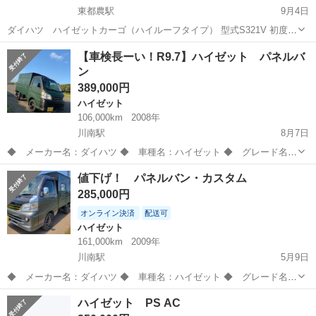
東都農駅
9月4日
ダイハツ ハイゼットカーゴ（ハイルーフタイプ） 型式S321V 初度登
録 平成21年7月式 車検満了 令和9年9月８日 5速ミッション（※AT
宮崎
児湯郡
東都農駅
ハイゼット
21V
【車検長ーい！R9.7】ハイゼット パネルバ
ではございません） 両側スライドドア（手動） 走行距離130,300km
ン
KFエン...
389,000円
ハイゼット
106,000km
2008年
川南駅
8月7日
◆ メーカー名：ダイハツ ◆ 車種名：ハイゼット ◆ グレード名：
パネルバン 2WD ◆ 排気量： 660cc ◆ ミッション：５ＭＴ
宮崎
児湯郡
川南駅
ハイゼット
パネルバン
値下げ！ パネルバン・カスタム
◆ 修復歴有無：不明 ◆ 年式（年）：2008年（平成20年式） ◆
285,000円
走行距離：約106...
オンライン決済
配送可
ハイゼット
161,000km
2009年
川南駅
5月9日
◆ メーカー名：ダイハツ ◆ 車種名：ハイゼット ◆ グレード名：
パネルバン特装 ◆ 排気量： 660 ◆ ミッション：5MT ◆ 修復歴
宮崎
児湯郡
川南駅
ハイゼット
パネルバン
ハイゼット PS AC
有無：無 ◆ 年式（年）：2009 ◆ 走行距離 161000キロ ...