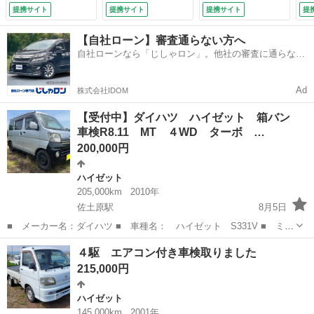
提携サイト
提携サイト
提携サイト
提
【自社ローン】審査通らない方へ
自社ローンなら「じしゃロン」。他社の審査に通らなか
った方も
Ad
株式会社IDOM
【受付中】ダイハツ ハイゼット 箱バン
車検R8.11 MT ４WD ターボ …
200,000円
ハイゼット
205,000km
2010年
佐土原駅
8月5日
■ メーカー名：ダイハツ ■ 車種名： ハイゼット S331V ■ ミッ
ション： MT ４WD ■ 修復歴有無： なし ■ 年式（年）： 平成
宮崎
児湯郡
佐土原駅
ハイゼット
箱バン
４駆 エアコン付き車検取りました
22年 ■ 走行距離： 205000km(使用中の為増えます) ■ ...
215,000円
ハイゼット
145,000km
2001年