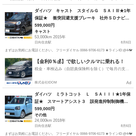
福岡
古賀市
ムーヴ
ダイハツ キャスト スタイルＧ ＳＡＩⅢ★1年
保証★ 衝突回避支援ブレーキ 社外ＳＤナビ
ワンセグ ＵＳＢ ＥＴＣ オートエアコン エ
599,000円
キャスト
コアイドル スマートキー プッシュスタート
53,000km 2015年
オートライト ＬＥＤヘッド＆フォグ 純正１５
日向住吉駅
8月6日
ＡＷ
まずはお気軽にお電話ください。 フリーダイヤル 0066-9706-6173 ★ラインID:@443feups★ ht
宮崎
宮崎市
日向住吉駅
キャスト
ヘッド
【金利0％💰】で欲しいクルマに乗れる！
税金・車検込み（自賠責保険料を除く）で毎月の支払
額は一定の自社ローン🚗
株式会社IDOM
Ad
ダイハツ ミラトコット Ｌ ＳＡＩＩＩ★1年保
証★ スマートアシスト３ 誤発進抑制制御機
能 純正オーディオ アイドリングストップ オ
599,000円
その他
ートハイビーム ＬＥＤヘッド キーレス コー
24,000km 2018年
ナーセンサー
日向住吉駅
8月6日
まずはお気軽にお電話ください。 フリーダイヤル 0066-9706-6173 ★ラインID:@443feups★ ht