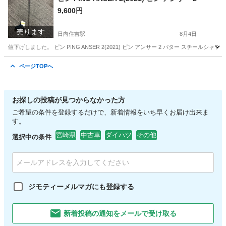
9,600円
売ります
日向住吉駅
8月4日
値下げしました。 ピン PING ANSER 2(2021) ピン アンサー 2 パター スチー
宮崎
宮崎市
日向住吉駅
ゴルフ
ページTOPへ
お探しの投稿が見つからなかった方
ご希望の条件を登録するだけで、新着情報をいち早くお届け出来ま
す。
宮崎県
中古車
ダイハツ
その他
選択中の条件
ジモティーメルマガにも登録する
新着投稿の通知をメールで受け取る