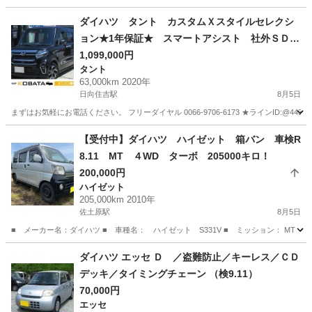
宮崎
宮崎市
日向住吉駅
その他
ハイビーム
ダイハツ タント カスタムＸスタイルセレクシ
ョン★1年保証★ スマートアシスト 社外ＳＤナ
ビ 地デジ バックカメラ Ｂｌｕｅｔｏｏｔ
1,099,000円
タント
ｈ 両側電動ドア 前席シートヒーター ＥＴ
63,000km 2020年
Ｃ ドラレコ アイドリングストップ オートラ
日向住吉駅
8月5日
イト ＬＥＤヘッド 純正１４ＡＷ
まずはお気軽にお電話ください。 フリーダイヤル 0066-9706-6173 ★ラインID:@443feups★ ht
宮崎
宮崎市
日向住吉駅
タント
スマートアシスト
【受付中】ダイハツ ハイゼット 箱バン 車検R
8.11 MT ４WD ターボ 205000キロ！
200,000円
ハイゼット
205,000km 2010年
佐土原駅
8月5日
■ メーカー名：ダイハツ ■ 車種名： ハイゼット S331V ■ ミッション： MT ４WD
宮崎
児湯郡
佐土原駅
ハイゼット
箱バン
ダイハツ エッセ Ｄ ／盗難防止／キーレス／ＣＤ
デッキ／タイミングチェーン （検9.11）
70,000円
エッセ