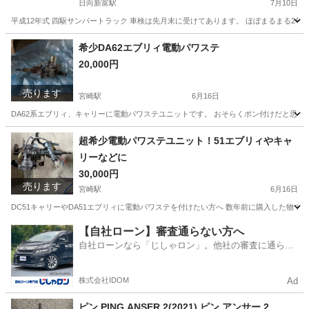
日向新富駅
7月10日
平成12年式 四駆サンバートラック 車検は先月末に受けてあります。 ほぼまるまる2年付き
宮崎
児湯郡
日向新富駅
サンバー
希少DA62エブリィ電動パワステ
20,000円
売ります
宮崎駅
6月16日
DA62系エブリィ、キャリーに電動パワステユニットです。 おそらくポン付けだと思い
宮崎
宮崎市
宮崎駅
その他
超希少電動パワステユニット！51エブリィやキャ
リーなどに
30,000円
売ります
宮崎駅
6月16日
DC51キャリーやDA51エブリィに電動パワステを付けたい方へ 数年前に購入した物で
宮崎
宮崎市
宮崎駅
その他
【自社ローン】審査通らない方へ
自社ローンなら「じしゃロン」。他社の審査に通らな
かった方も
株式会社IDOM
Ad
ピン PING ANSER 2(2021) ピン アンサー 2