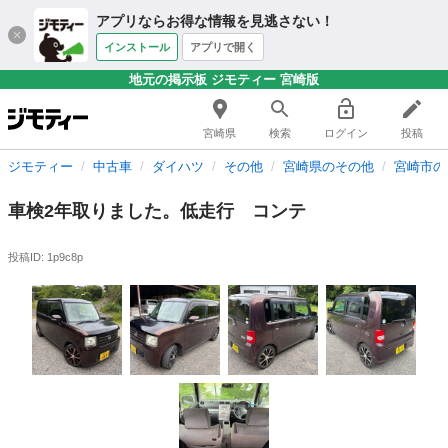
アプリならお得な情報を見逃さない！
インストール
アプリで開く
地元の掲示板 ジモティー 宮崎版
宮崎県
検索
ログイン
投稿
ジモティー
中古車
ダイハツ
その他
宮崎県のその他
宮崎市の
車検2年取りました。低走行 コンテ
投稿ID: 1p9c8p