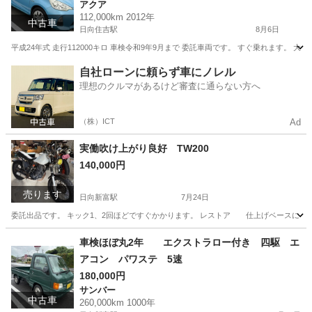
アクア
112,000km 2012年
中古車
日向住吉駅
8月6日
平成24年式 走行112000キロ 車検令和9年9月まで 委託車両です。 すぐ乗れます。
宮崎
宮崎市
日向住吉駅
アクア
自社ローンに頼らず車にノレル
理想のクルマがあるけど審査に通らない方へ
（株）ICT
Ad
実働吹け上がり良好 TW200
140,000円
売ります
日向新富駅
7月24日
委託出品です。 キック1、2回ほどですぐかかります。 レストア 仕上げベースに！ 
宮崎
児湯郡
日向新富駅
ヤマハ
車検ほぼ丸2年 エクストラロー付き 四駆 エ
アコン パワステ 5速
180,000円
サンバー
中古車
260,000km 1000年