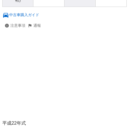
桁)
中古車購入ガイド
注意事項
通報
平成22年式
