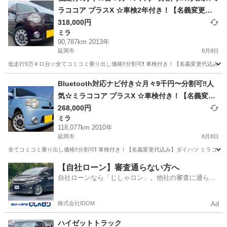
ラココア プラスX ☆車検2年付き！【名義変更代
込み】Bluetoothナビ付き☆走行中DVD見れます
318,000円
ミラ
☆ETC付き☆圧迫感無くおしゃれな内装☆ドライ
90,787km 2013年
ブレコーダー付き☆そのまま乗って帰れます‼️③延
延岡市
8月8日
岡市
低走行9万キロ台☆全てコミコミ乗り出し価格‼️分割可❗️ 車検付き！【名義変更代込み】B
宮崎
延岡市
ミラ
Bluetooth対応ナビ付き☆月々9千円〜分割可‼️人
気☆ミラココア プラスX ☆車検付き！【名義変更
代込み】Bluetooth対応ナビ付き☆圧迫感無くお
268,000円
ミラ
しゃれな内装☆ドライブレコーダー付き☆事故修
118,077km 2010年
復歴無し☆そのまま乗って帰れます‼️
延岡市
8月8日
全てコミコミ乗り出し価格‼️分割可❗️ 車検付き！【名義変更代込み】ダイハツ ミラココア
宮崎
延岡市
ミラ
【自社ローン】審査通らない方へ
自社ローンなら「じしゃロン」。他社の審査に通らな
かった方も
株式会社IDOM
Ad
ハイゼットトラック