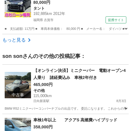
イドリングストップ／アルミホイール／ＨＩＤラ
80,000円
タント
イト／盗難防止／ＥＴＣ／ウィンカーミラー／タ
192,885km 2012年
イミングチェーン （検9.3）
福岡県 古賀市
提携サイト
■ 支払総額: 11万円 ■ 車両本体価格： 80,000 円 ■ メーカー名： ダイハ
福岡
古賀市
タント
もっと見る
son son
さんのその他の投稿記事：
【オンライン決済】ミニクーパー 電動オープン4
人乗り 諸経費込み 車検2年付き
465,000円
その他
中古車
115,000km
日向新富駅
8月3日
BMW R52ミニクーパーコンバーチブルの出品です。 委託になります。 これからの季節
宮崎
児湯郡
日向新富駅
その他
車検1年以上 アクアS 高燃費ハイブリッド
358,000円