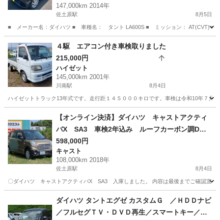
147,000km 2014年
佐土原駅
8月5日
■ メーカー名：ダイハツ ■ 車種名： タント LA600S ■ ミッション： AT(CVT) ■
宮崎
児湯郡
佐土原駅
タント
ミッション
４駆 エアコン付き車検取りました
215,000円
ハイゼット
145,000km 2001年
川南駅
8月4日
ハイゼットトラック13年式です。走行距１４５０００キロです。車検は令和10年７月ま
宮崎
児湯郡
川南駅
ハイゼット
トラック
【オンライン決済】ダイハツ キャストアクティ
バX SA3 車検2年込み ルーフカーボン調Dラ
ッピング車 走行距離108,000㎞ ちょい乗りに最
598,000円
キャスト
適な車両
108,000km 2018年
佐土原駅
8月4日
〇ダイハツ キャストアクティバX SA3 入庫しました。 内容は最後までご確認宜しくお
宮崎
宮崎市
佐土原駅
キャスト
ダイハツ タントエグゼ カスタムＧ ／ＨＤＤナビ
／フルセグＴＶ・ＤＶＤ再生／スマートキー／ア