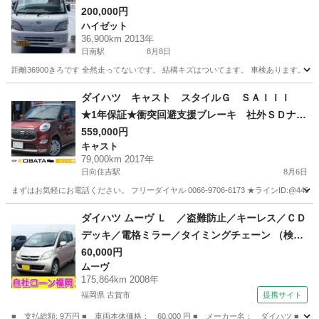
200,000円
ハイゼット
36,900km 2013年
日南駅
8月8日
距離36900きろです 全然走ってないです。 結構キズはついてます。 車検あります。 
宮崎
日南市
日南駅
ハイゼット
ダイハツ キャスト スタイルＧ ＳＡＩＩＩ
★1年保証★衝突回避支援ブレーキ 社外ＳＤナ
ビ 地デジ バックカメラ Ｂｌｕｅｔｏｏｔ
559,000円
キャスト
ｈ オートエアコン スマートキー アイドリン
79,000km 2017年
グストップ オートライト ＬＥＤヘッド＆フォ
日向住吉駅
8月6日
グ
まずはお気軽にお電話ください。 フリーダイヤル 0066-9706-6173 ★ラインID:@443feups★ ht
宮崎
宮崎市
日向住吉駅
キャスト
ヘッド
ダイハツ ムーヴ Ｌ ／盗難防止／キーレス／ＣＤ
デッキ／電格ミラー／タイミングチェーン （検9.
7）
60,000円
ムーヴ
175,864km 2008年
福岡県 古賀市
提携サイト
■ 支払総額: 9万円 ■ 車両本体価格： 60,000 円 ■ メーカー名： ダイハツ 