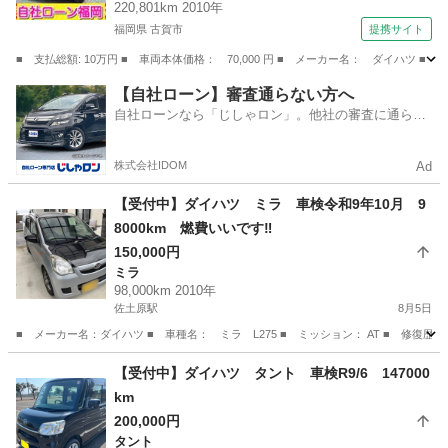
220,801km 2010年
福岡県 古賀市
提携サイト
■ 支払総額: 10万円 ■ 車両本体価格： 70,000 円 ■ メーカー名： ダイハツ 
福岡
古賀市
エッセ
【自社ローン】審査通らない方へ
自社ローンなら「じしゃロン」。他社の審査に通らな
かった方も
株式会社IDOM
Ad
【受付中】ダイハツ ミラ 車検令和9年10月 9
8000km 燃費いいです‼️
150,000円
ミラ
98,000km 2010年
佐土原駅
8月5日
■ メーカー名：ダイハツ ■ 車種名： ミラ L275 ■ ミッション： AT ■ 修復歴有無
宮崎
児湯郡
佐土原駅
ミラ
燃費
【受付中】ダイハツ タント 車検R9/6 147000
km
200,000円
タント