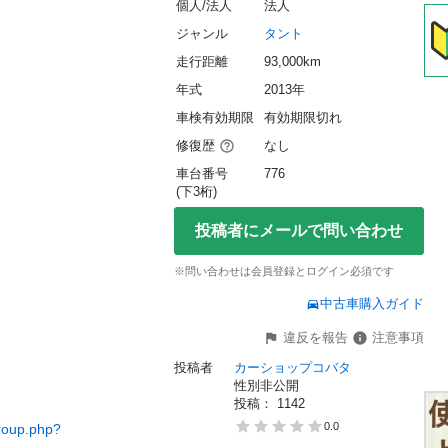
個人/法人
法人
ジャンル
タント
走行距離
93,000km
年式
2013年
車検有効期限
有効期限切れ
修復歴
なし
車台番号
776
(下3桁)
投稿者にメールで問い合わせ
※問い合わせは会員登録とログイン必須です
中古車購入ガイド
違反を報告
注意事項
投稿者
カーショップコバタ
性別非公開
投稿： 
1142
0.0
roup.php?