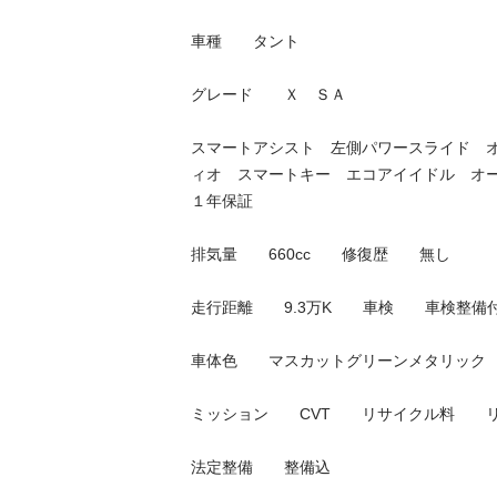
車種　　タント

グレード　　Ｘ　ＳＡ

スマートアシスト　左側パワースライド　
ィオ　スマートキー　エコアイイドル　オ
１年保証

排気量　　660cc　　修復歴　　無し

走行距離　　9.3万K　　車検　　車検整備付

車体色　　マスカットグリーンメタリック　　
ミッション　　CVT　　リサイクル料　　リ済込
法定整備　　整備込
