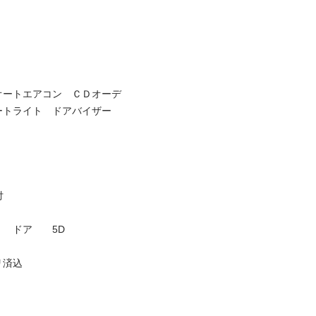
オートエアコン　ＣＤオーデ
ートライト　ドアバイザー　

ドア　　5D


