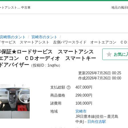
ダイハツタントＸＳＡ★1年保証★ロードサービススマートアシスト左側パワースライドオートエアコンＣＤオーディオスマートキーエコアイイドルオート… (カーショップコバタ) 日向住吉のタントの中古車｜ジモティー
中古車
地元の掲示
宮崎県のタント
宮崎市のタント
年保証★ロードサービス スマートアシス
お気に
トエアコン ＣＤオーディオ スマートキー
ドアバイザー
（投稿ID : 1nqthu）
更新
2026年7月26日 00:25
作成
2026年7月26日 00:00
支払総額
407,000円
商品価格
299,000円
諸費用
108,000円
地域
宮崎市
JR日豊本線(佐伯～鹿児島
中央) - 
日向住吉駅