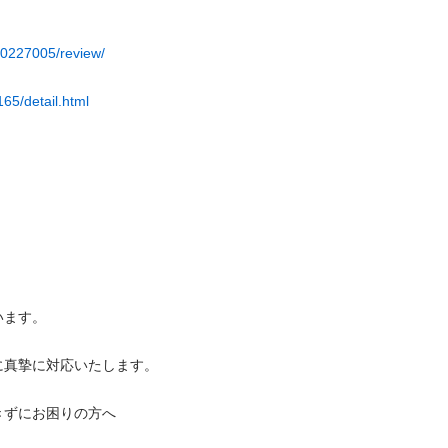
40227005/review/
65/detail.html
す。

摯に対応いたします。

にお困りの方へ
