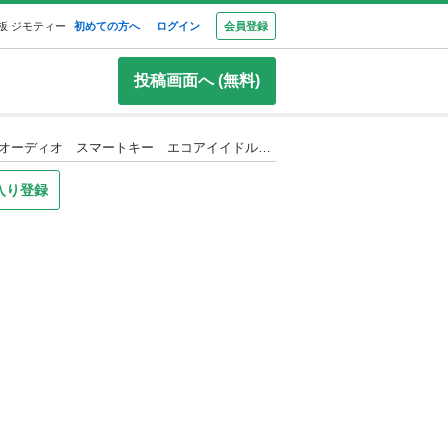
板 ジモティー
初めての方へ
ログイン
会員登録
投稿画面へ (無料)
ダイハツ タント Ｘ ＳＡ★1年保証★ロードサービス スマートアシスト 左側パワースライド オートエアコン ＣＤオーディオ スマートキー エコアイイドル オートライト ドアバイザー
入り登録