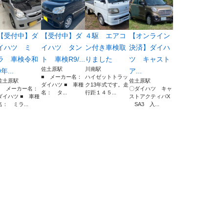
【受付中】ダ
【受付中】ダ
４駆 エアコ
【オンライン
イハツ ミ
イハツ タン
ン付き車検取
決済】ダイハ
ラ 車検令和
ト 車検R9/...
りました
ツ キャスト
佐土原駅
川南駅
9年...
ア...
■ メーカー名：
ハイゼットトラッ
佐土原駅
佐土原駅
ダイハツ ■ 車種
ク13年式です。走
■ メーカー名：
〇ダイハツ キャ
名： タ...
行距１４５...
ダイハツ ■ 車種
ストアクティバX
名： ミラ...
SA3 入...