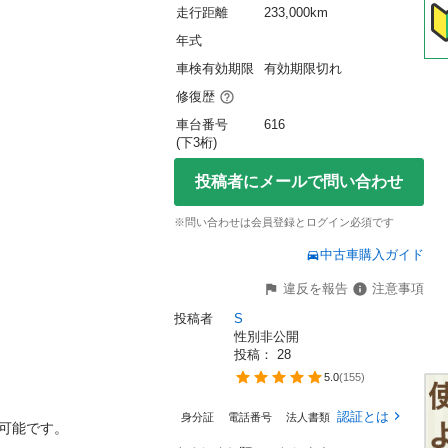
走行距離
233,000km
年式
車検有効期限
有効期限切れ
修復歴
車台番号
616
(下3桁)
投稿者にメールで問い合わせ
※問い合わせは会員登録とログイン必須です
中古車購入ガイド
違反を報告
注意事項
投稿者
S
性別非公開
投稿： 
28
5.0
(
155
)
認証とは
身分証
電話番号
法人書類
可能です。
