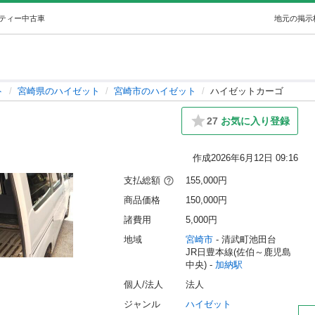
モティー
中古車
地元の掲示
ト
宮崎県のハイゼット
宮崎市のハイゼット
ハイゼットカーゴ
27
お気に入り登録
作成
2026年6月12日 09:16
支払総額
155,000円
商品価格
150,000円
諸費用
5,000円
地域
宮崎市
 - 清武町池田台
JR日豊本線(佐伯～鹿児島
中央) - 
加納駅
個人/法人
法人
ジャンル
ハイゼット