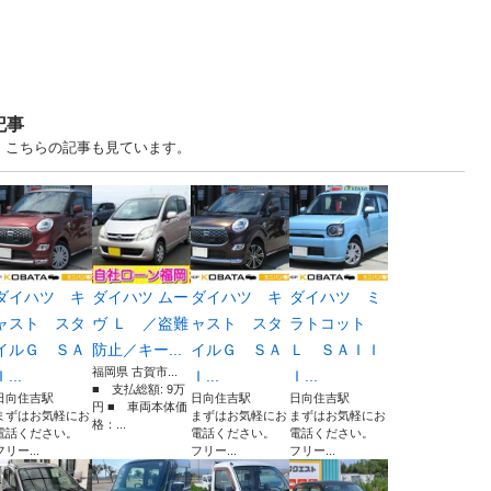
記事
、こちらの記事も見ています。
ダイハツ キ
ダイハツ ムー
ダイハツ キ
ダイハツ ミ
ャスト スタ
ヴ Ｌ ／盗難
ャスト スタ
ラトコット
イルＧ ＳＡ
防止／キー...
イルＧ ＳＡ
Ｌ ＳＡＩＩ
福岡県 古賀市...
Ｉ...
Ｉ...
Ｉ...
■ 支払総額: 9万
日向住吉駅
日向住吉駅
日向住吉駅
円 ■ 車両本体価
まずはお気軽にお
まずはお気軽にお
まずはお気軽にお
格：...
電話ください。
電話ください。
電話ください。
フリー...
フリー...
フリー...