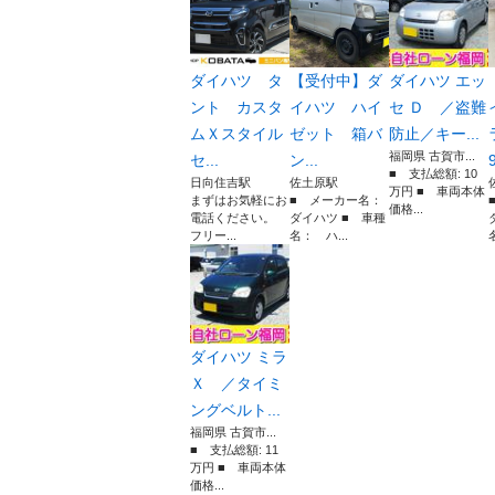
ダイハツ タ
【受付中】ダ
ダイハツ エッ
ント カスタ
イハツ ハイ
セ Ｄ ／盗難
ムＸスタイル
ゼット 箱バ
防止／キー...
福岡県 古賀市...
セ...
ン...
■ 支払総額: 10
日向住吉駅
佐土原駅
万円 ■ 車両本体
まずはお気軽にお
■ メーカー名：
価格...
電話ください。
ダイハツ ■ 車種
フリー...
名： ハ...
ダイハツ ミラ
Ｘ ／タイミ
ングベルト...
福岡県 古賀市...
■ 支払総額: 11
万円 ■ 車両本体
価格...