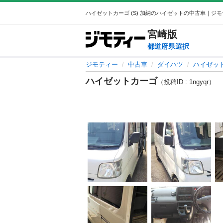
ハイゼットカーゴ (S) 加納のハイゼットの中古車｜ジ
宮崎
版
都道府県選択
ジモティー
中古車
ダイハツ
ハイゼッ
ハイゼットカーゴ
（投稿ID : 1ngyqr）