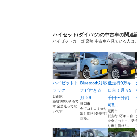
ハイゼット(ダイハツ)の中古車の関連
ハイゼットカーゴ 宮崎 中古車を見ている人は
ハイゼットト
Bluetooth対応
低走行9万キ
ラック
ナビ付き☆
ロ台！月々9
日南駅
月々9...
千円〜分割
距離36900きろで
延岡市
可‼...
す 全然走ってな
全てコミコミ乗り
いです...
延岡市
出し価格‼️分割可❗️
低走行9万キロ台
車検...
☆全てコミコミ乗
り出し価格‼...