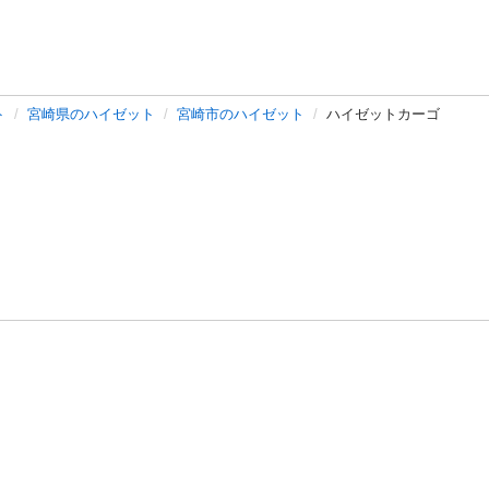
ト
宮崎県のハイゼット
宮崎市のハイゼット
ハイゼットカーゴ
バシーポリシー
プライバシー・ステートメント
健全化に資する運用
プ
ご利用ガイド
フリーワードで探す
特定商取引法の表示
利用