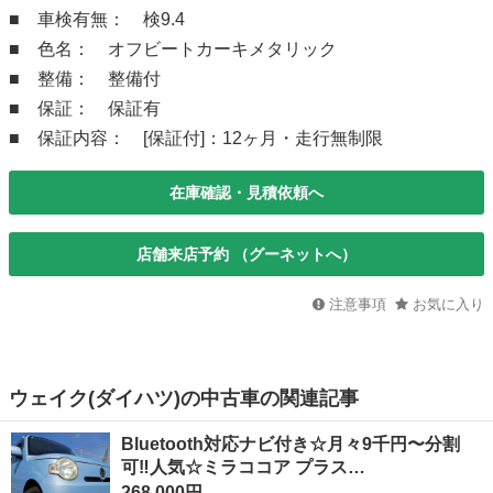
■ 車検有無： 検9.4
■ 色名： オフビートカーキメタリック
■ 整備： 整備付
■ 保証： 保証有
■ 保証内容： [保証付]：12ヶ月・走行無制限
在庫確認・見積依頼へ
店舗来店予約 （グーネットへ）
注意事項
お気に入り
ウェイク(ダイハツ)の中古車の関連記事
Bluetooth対応ナビ付き☆月々9千円〜分割
可‼️人気☆ミラココア プラス…
268,000円