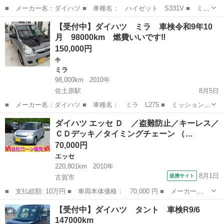
■ メーカー名：ダイハツ ■ 車種名： ハイゼット S331V ■ ミッ
ション： MT ４WD ■ 修復歴有無： なし ■ 年式（年）： 平成
宮崎
児湯郡
佐土原駅
ハイゼット
箱バン
【受付中】ダイハツ ミラ 車検令和9年10
22年 ■ 走行距離： 205000km(使用中の為増えます) ■ ...
月 98000km 燃費いいです‼️
150,000円
ミラ
98,000km
2010年
佐土原駅
8月5日
■ メーカー名：ダイハツ ■ 車種名： ミラ L275 ■ ミッション：
AT ■ 修復歴有無： なし ■ 年式（年）： 平成22年 ■ 走行距
宮崎
児湯郡
佐土原駅
ミラ
燃費
ダイハツ エッセ Ｄ ／盗難防止／キーレス／
離： 98000km(使用中の為増えます) ■ 車検有無： 令和9年10月
ＣＤデッキ／タイミングチェーン （…
■...
70,000円
エッセ
220,801km
2010年
8月1日
提携サイト
古賀市
■ 支払総額: 10万円 ■ 車両本体価格： 70,000 円 ■ メーカー
名： ダイハツ ■ 車種名： エッセ ■ グレード名： Ｄ ／盗難
福岡
古賀市
エッセ
【受付中】ダイハツ タント 車検R9/6
防止／キーレス／ＣＤデッキ／タイミングチェーン ■ 排気量：
147000km
660cc ■ ド...