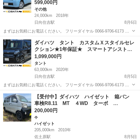
進…
599,000円
その他
24,000km
2018年
日向住吉駅
8月6日
まずはお気軽にお電話ください。 フリーダイヤル 0066-9706-6173 ★
ラインID:@443feups★ https://lin.ee/JPpMU2h ■当社グループ在庫情
宮崎
宮崎市
日向住吉駅
その他
ハイビーム
ダイハツ タント カスタムＸスタイルセレ
報■ htt...
クション★1年保証★ スマートアシスト…
1,099,000円
タント
63,000km
2020年
日向住吉駅
8月5日
まずはお気軽にお電話ください。 フリーダイヤル 0066-9706-6173 ★
ラインID:@443feups★ https://lin.ee/JPpMU2h ■当社グループ在庫情
宮崎
宮崎市
日向住吉駅
タント
スマートアシスト
【受付中】ダイハツ ハイゼット 箱バン
報■ htt...
車検R8.11 MT ４WD ターボ …
200,000円
ハイゼット
205,000km
2010年
佐土原駅
8月5日