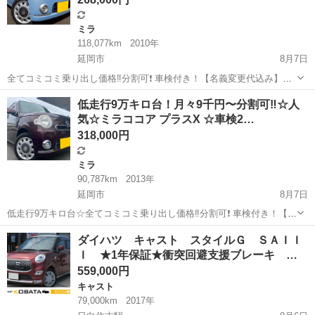
ミラ
118,077km
2010年
延岡市
8月7日
全てコミコミ乗り出し価格‼️分割可❗️ 車検付き！【名義変更代込み】ダ
イハツ ミラココア プラスX☆おしゃれな内装・圧迫感の無い車内！
宮崎
延岡市
ミラ
低走行9万キロ台！月々9千円〜分割可‼️☆人
Bluetooth対応ナビ付き☆お出かけに嬉しいETC付き☆事故修復歴無し
気☆ミラココア プラスX ☆車検2…
☆ドライブレコー...
318,000円
ミラ
90,787km
2013年
延岡市
8月7日
低走行9万キロ台☆全てコミコミ乗り出し価格‼️分割可❗️ 車検付き！【名
義変更代込み】Bluetoothナビ付き☆走行中DVD見れます☆ETC付き☆
宮崎
延岡市
ミラ
ダイハツ キャスト スタイルＧ ＳＡＩＩ
おしゃれな内装・圧迫感の無い車内☆ドライブレコーダー付き☆その
Ｉ ★1年保証★衝突回避支援ブレーキ …
まま乗って帰れ...
559,000円
キャスト
79,000km
2017年