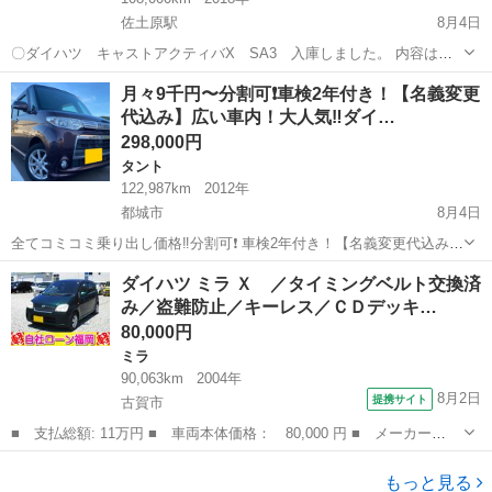
佐土原駅
8月4日
〇ダイハツ キャストアクティバX SA3 入庫しました。 内容は最
後までご確認宜しくお願い致します。 あくまでも中古車となります。
宮崎
宮崎市
佐土原駅
キャスト
月々9千円〜分割可❗️車検2年付き！【名義変更
写真にナビは付いてませんが、現在は取り付け済です。 ○初年度登録
代込み】広い車内！大人気‼️ダイ…
平成 30...
298,000円
タント
122,987km
2012年
都城市
8月4日
全てコミコミ乗り出し価格‼️分割可❗️ 車検2年付き！【名義変更代込み】
広い車内！大人気‼️ダイハツ タントカスタム Xスペシャル☆HDDナビ
宮崎
都城市
タント
ダイハツ ミラ Ｘ ／タイミングベルト交換済
付き☆走行中DVD見れます☆純正アルミ☆便利な電動スライドドア☆
み／盗難防止／キーレス／ＣＤデッキ…
ドラレコ付き☆その...
80,000円
ミラ
90,063km
2004年
8月2日
提携サイト
古賀市
■ 支払総額: 11万円 ■ 車両本体価格： 80,000 円 ■ メーカー
名： ダイハツ ■ 車種名： ミラ ■ グレード名： Ｘ ／タイミ
福岡
古賀市
ミラ
ングベルト交換済み／盗難防止／キーレス／ＣＤデッキ／電格ミラー
もっと見る