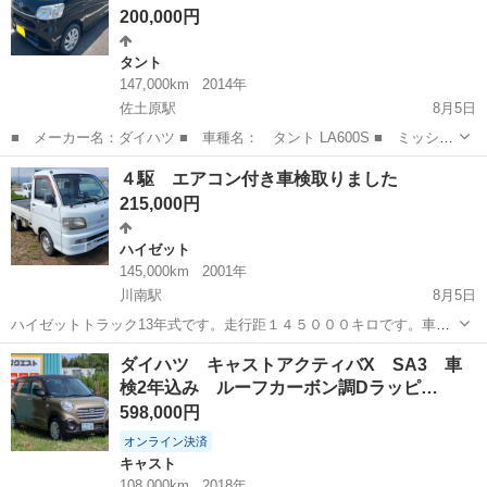
200,000円
タント
147,000km
2014年
佐土原駅
8月5日
■ メーカー名：ダイハツ ■ 車種名： タント LA600S ■ ミッショ
ン： AT(CVT) ■ 修復歴有無： なし ■ 年式（年）： 平成26年
宮崎
児湯郡
佐土原駅
タント
ミッション
４駆 エアコン付き車検取りました
■ 走行距離： 147000km(使用中の為増えます) ■ ...
215,000円
ハイゼット
145,000km
2001年
川南駅
8月5日
ハイゼットトラック13年式です。走行距１４５０００キロです。車検
は令和10年７月まで。 取引成立前後に関わらず値引き交渉は受付しま
宮崎
児湯郡
川南駅
ハイゼット
トラック
ダイハツ キャストアクティバX SA3 車
せんのでご了承下さい。 日本語のわからない外国の方や取引上信用の
検2年込み ルーフカーボン調Dラッピ…
置けない方には売却致しません。...
598,000円
オンライン決済
キャスト
108,000km
2018年