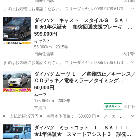
日向住吉駅
8月6日
まずはお気軽にお電話ください。 フリーダイヤル 0066-9706-6173 ★
ラインID:@443feups★ https://lin.ee/JPpMU2h ■当社グループ在庫情
宮崎
宮崎市
日向住吉駅
キャスト
ヘッド
ダイハツ キャスト スタイルＧ ＳＡＩ
報■ htt...
Ⅲ★1年保証★ 衝突回避支援ブレーキ …
599,000円
キャスト
53,000km
2015年
日向住吉駅
8月6日
まずはお気軽にお電話ください。 フリーダイヤル 0066-9706-6173 ★
ラインID:@443feups★ https://lin.ee/JPpMU2h ■当社グループ在庫情
宮崎
宮崎市
日向住吉駅
キャスト
ヘッド
ダイハツ ムーヴ Ｌ ／盗難防止／キーレス／
報■ htt...
ＣＤデッキ／電格ミラー／タイミング…
60,000円
ムーヴ
175,864km
2008年
8月1日
提携サイト
古賀市
■ 支払総額: 9万円 ■ 車両本体価格： 60,000 円 ■ メーカー
名： ダイハツ ■ 車種名： ムーヴ ■ グレード名： Ｌ ／盗難
福岡
古賀市
ムーヴ
ダイハツ ミラトコット Ｌ ＳＡＩＩＩ
防止／キーレス／ＣＤデッキ／電格ミラー／タイミングチェーン ■
★1年保証★ スマートアシスト３ 誤発
排気量： 660c...