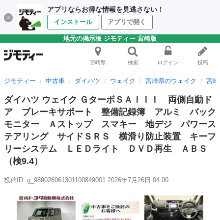
アプリならお得な情報を見逃さない！
インストール
アプリで開く
地元の掲示板 ジモティー 宮崎版
宮崎県
検索
ログイン
投稿
ジモティー
中古車
ダイハツ
ウェイク
宮崎県のウェイク
宮崎
ダイハツ ウェイク ＧターボＳＡＩＩＩ 両側自動ド
ア ブレーキサポート 整備記録簿 アルミ バック
モニター Ａストップ スマキー 地デジ パワース
テアリング サイドＳＲＳ 横滑り防止装置 キーフ
リーシステム ＬＥＤライト ＤＶＤ再生 ＡＢＳ
（検9.4）
投稿ID: g_989026061301100849001
2026年7月26日 04:00