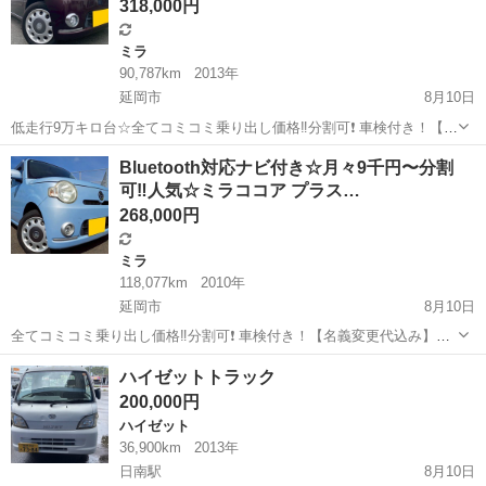
318,000円
ミラ
90,787km
2013年
延岡市
8月10日
低走行9万キロ台☆全てコミコミ乗り出し価格‼️分割可❗️ 車検付き！【名
義変更代込み】Bluetoothナビ付き☆走行中DVD見れます☆ETC付き☆
宮崎
延岡市
ミラ
Bluetooth対応ナビ付き☆月々9千円〜分割
おしゃれな内装・圧迫感の無い車内☆ドライブレコーダー付き☆その
可‼️人気☆ミラココア プラス…
まま乗って帰れ...
268,000円
ミラ
118,077km
2010年
延岡市
8月10日
全てコミコミ乗り出し価格‼️分割可❗️ 車検付き！【名義変更代込み】ダ
イハツ ミラココア プラスX☆おしゃれな内装・圧迫感の無い車内！
宮崎
延岡市
ミラ
ハイゼットトラック
Bluetooth対応ナビ付き☆お出かけに嬉しいETC付き☆事故修復歴無し
200,000円
☆ドライブレコー...
ハイゼット
36,900km
2013年
日南駅
8月10日