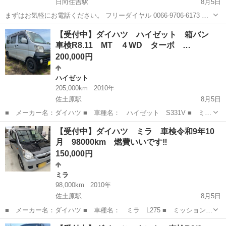
日向住吉駅
8月5日
まずはお気軽にお電話ください。 フリーダイヤル 0066-9706-6173 ★
ラインID:@443feups★ https://lin.ee/JPpMU2h ■当社グループ在庫情
宮崎
宮崎市
日向住吉駅
タント
スマートアシスト
【受付中】ダイハツ ハイゼット 箱バン
報■ htt...
車検R8.11 MT ４WD ターボ …
200,000円
ハイゼット
205,000km
2010年
佐土原駅
8月5日
■ メーカー名：ダイハツ ■ 車種名： ハイゼット S331V ■ ミッ
ション： MT ４WD ■ 修復歴有無： なし ■ 年式（年）： 平成
宮崎
児湯郡
佐土原駅
ハイゼット
箱バン
【受付中】ダイハツ ミラ 車検令和9年10
22年 ■ 走行距離： 205000km(使用中の為増えます) ■ ...
月 98000km 燃費いいです‼️
150,000円
ミラ
98,000km
2010年
佐土原駅
8月5日
■ メーカー名：ダイハツ ■ 車種名： ミラ L275 ■ ミッション：
AT ■ 修復歴有無： なし ■ 年式（年）： 平成22年 ■ 走行距
宮崎
児湯郡
佐土原駅
ミラ
燃費