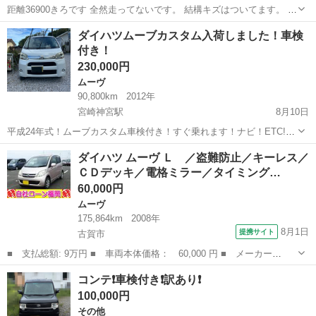
距離36900きろです 全然走ってないです。 結構キズはついてます。 車
検あります。 現車確認よろしくお願いします。 2区になります。 現状
宮崎
日南市
日南駅
ハイゼット
トラック
ダイハツムーブカスタム入荷しました！車検
渡しになります。
付き！
230,000円
ムーヴ
90,800km
2012年
宮崎神宮駅
8月10日
平成24年式！ムーブカスタム車検付き！すぐ乗れます！ナビ！ETC!ド
ラレコ付き！内装、外装供綺麗です！現車確認後乗って帰れます。エ
宮崎
東諸県郡
宮崎神宮駅
ムーヴ
ダイハツ ムーヴ Ｌ ／盗難防止／キーレス／
アコンもよく冷えます。
ＣＤデッキ／電格ミラー／タイミング…
60,000円
ムーヴ
175,864km
2008年
8月1日
提携サイト
古賀市
■ 支払総額: 9万円 ■ 車両本体価格： 60,000 円 ■ メーカー
名： ダイハツ ■ 車種名： ムーヴ ■ グレード名： Ｌ ／盗難
福岡
古賀市
ムーヴ
コンテ❗️車検付き❗️訳あり❗️
防止／キーレス／ＣＤデッキ／電格ミラー／タイミングチェーン ■
100,000円
排気量： 660c...
その他