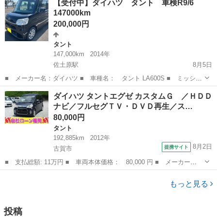
【受付中】ダイハツ タント 車検R9/6
離： 98000km(使用中の為増えます) ■ 車検有無： 令和9年10月
147000km
■...
200,000円
タント
147,000km
2014年
佐土原駅
8月5日
■ メーカー名：ダイハツ ■ 車種名： タント LA600S ■ ミッショ
ン： AT(CVT) ■ 修復歴有無： なし ■ 年式（年）： 平成26年
宮崎
児湯郡
佐土原駅
タント
ミッション
ダイハツ タントエグゼ カスタムＧ ／ＨＤＤ
■ 走行距離： 147000km(使用中の為増えます) ■ ...
ナビ／フルセグＴＶ・ＤＶＤ再生／ス…
80,000円
タント
192,885km
2012年
8月2日
提携サイト
古賀市
■ 支払総額: 11万円 ■ 車両本体価格： 80,000 円 ■ メーカー
名： ダイハツ ■ 車種名： タントエグゼ ■ グレード名： カス
福岡
古賀市
タント
タムＧ ／ＨＤＤナビ／フルセグＴＶ・ＤＶＤ再生／スマートキー／
もっと見る
アイドリングストッ...
投稿