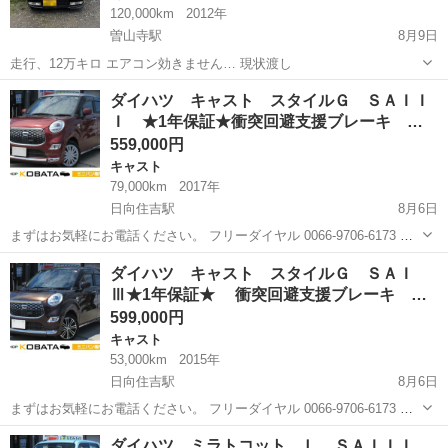
120,000km
2012年
曽山寺駅
8月9日
走行、12万キロ エアコン効きません… 現状渡し
宮崎
宮崎市
曽山寺駅
その他
コンテ
ダイハツ キャスト スタイルＧ ＳＡＩＩ
Ｉ ★1年保証★衝突回避支援ブレーキ …
559,000円
キャスト
79,000km
2017年
日向住吉駅
8月6日
まずはお気軽にお電話ください。 フリーダイヤル 0066-9706-6173 ★
ラインID:@443feups★ https://lin.ee/JPpMU2h ■当社グループ在庫情
宮崎
宮崎市
日向住吉駅
キャスト
ヘッド
ダイハツ キャスト スタイルＧ ＳＡＩ
報■ htt...
Ⅲ★1年保証★ 衝突回避支援ブレーキ …
599,000円
キャスト
53,000km
2015年
日向住吉駅
8月6日
まずはお気軽にお電話ください。 フリーダイヤル 0066-9706-6173 ★
ラインID:@443feups★ https://lin.ee/JPpMU2h ■当社グループ在庫情
宮崎
宮崎市
日向住吉駅
キャスト
ヘッド
ダイハツ ミラトコット Ｌ ＳＡＩＩＩ