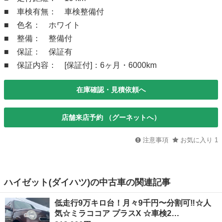
■ 車検有無： 車検整備付
■ 色名： ホワイト
■ 整備： 整備付
■ 保証： 保証有
■ 保証内容： [保証付]：6ヶ月・6000km
在庫確認・見積依頼へ
店舗来店予約 （グーネットへ）
注意事項
お気に入り
1
ハイゼット(ダイハツ)の中古車の関連記事
低走行9万キロ台！月々9千円〜分割可‼️☆人
気☆ミラココア プラスX ☆車検2…