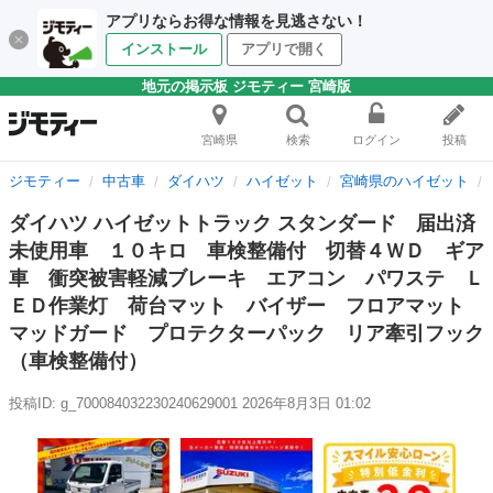
アプリならお得な情報を見逃さない！
インストール
アプリで開く
地元の掲示板 ジモティー 宮崎版
宮崎県
検索
ログイン
投稿
ジモティー
中古車
ダイハツ
ハイゼット
宮崎県のハイゼット
ダイハツ ハイゼットトラック スタンダード 届出済
未使用車 １０キロ 車検整備付 切替４ＷＤ ギア
車 衝突被害軽減ブレーキ エアコン パワステ Ｌ
ＥＤ作業灯 荷台マット バイザー フロアマット
マッドガード プロテクターパック リア牽引フック
（車検整備付）
投稿ID: g_700084032230240629001
2026年8月3日 01:02