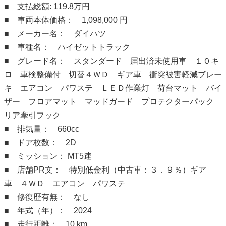
■ 支払総額: 119.8万円
■ 車両本体価格： 1,098,000 円
■ メーカー名： ダイハツ
■ 車種名： ハイゼットトラック
■ グレード名： スタンダード 届出済未使用車 １０キ
ロ 車検整備付 切替４ＷＤ ギア車 衝突被害軽減ブレー
キ エアコン パワステ ＬＥＤ作業灯 荷台マット バイ
ザー フロアマット マッドガード プロテクターパック
リア牽引フック
■ 排気量： 660cc
■ ドア枚数： 2D
■ ミッション： MT5速
■ 店舗PR文： 特別低金利（中古車：３．９％）ギア
車 ４ＷＤ エアコン パワステ
■ 修復歴有無： なし
■ 年式（年）： 2024
■ 走行距離： 10 km