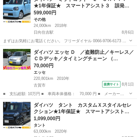
報■ htt...
★1年保証★ スマートアシスト３ 誤発
進…
599,000円
その他
24,000km
2018年
日向住吉駅
8月6日
まずはお気軽にお電話ください。 フリーダイヤル 0066-9706-6173 ★
ラインID:@443feups★ https://lin.ee/JPpMU2h ■当社グループ在庫情
宮崎
宮崎市
日向住吉駅
その他
ハイビーム
ダイハツ エッセ Ｄ ／盗難防止／キーレス／
報■ htt...
ＣＤデッキ／タイミングチェーン （…
70,000円
エッセ
220,801km
2010年
8月1日
提携サイト
古賀市
■ 支払総額: 10万円 ■ 車両本体価格： 70,000 円 ■ メーカー
名： ダイハツ ■ 車種名： エッセ ■ グレード名： Ｄ ／盗難
福岡
古賀市
エッセ
ダイハツ タント カスタムＸスタイルセレ
防止／キーレス／ＣＤデッキ／タイミングチェーン ■ 排気量：
クション★1年保証★ スマートアシスト…
660cc ■ ド...
1,099,000円
タント
63,000km
2020年