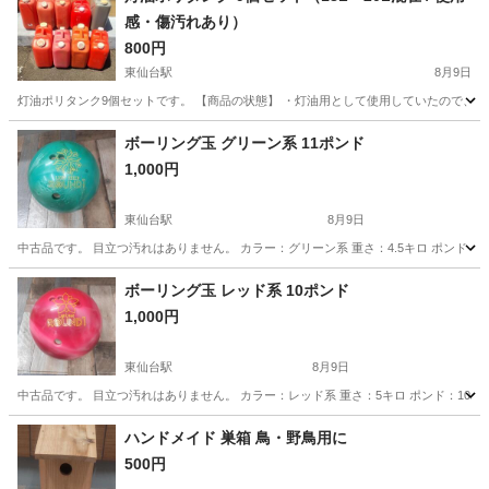
感・傷汚れあり）
800円
東仙台駅
8月9日
灯油ポリタンク9個セットです。 【商品の状態】 ・灯油用として使用していたので、全体
宮城
仙台市
東仙台駅
その他
ボーリング玉 グリーン系 11ポンド
1,000円
東仙台駅
8月9日
中古品です。 目立つ汚れはありません。 カラー：グリーン系 重さ：4.5キロ ポンド：1
宮城
仙台市
東仙台駅
その他
グリーン
ボーリング玉 レッド系 10ポンド
1,000円
東仙台駅
8月9日
中古品です。 目立つ汚れはありません。 カラー：レッド系 重さ：5キロ ポンド：10ポ
宮城
仙台市
東仙台駅
その他
ハンドメイド 巣箱 鳥・野鳥用に
500円