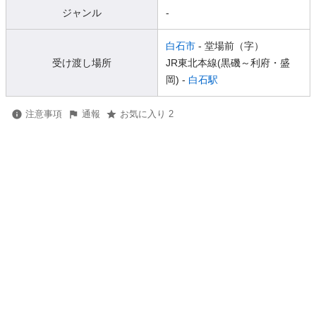
ジャンル
-
白石市
- 堂場前（字）
受け渡し場所
JR東北本線(黒磯～利府・盛
岡) -
白石駅
注意事項
通報
お気に入り 2