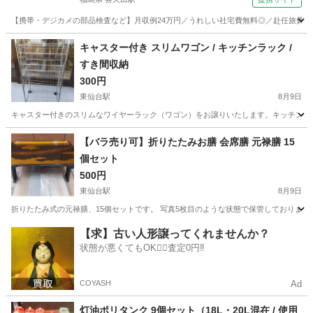
【携帯・デジカメの部品検査など】月収例24万円／うれしい社宅費無料◎／赴任旅費会社
福島
郡山市
喜久田駅
その他
キャスター付き スリムワゴン / キッチンラック /
すき間収納
300円
東仙台駅
8月9日
キャスター付きのスリムなワイヤーラック（ワゴン）をお譲りいたします。 ​キッチンや洗面
宮城
仙台市
東仙台駅
その他
【バラ売り可】折りたたみお膳 会席膳 元禄膳 15
個セット
500円
東仙台駅
8月9日
折りたたみ式の元禄膳、15個セットです。 写真5枚目のような状態で保管しております。 基本
宮城
仙台市
東仙台駅
その他
【求】古い人形譲ってくれませんか？
状態が悪くてもOK🙆‍♀️査定0円‼️
COYASH
Ad
灯油ポリタンク 9個セット（18L・20L混在 / 使用