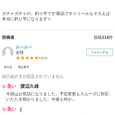
ガチャガチャの、釣り竿です!新品です☆リールもそろえば
本当に釣り竿になります☆
投稿者
投稿
114
件
みーみー
女性
フォローする
5.0
(
25
)
身分証
電話番号
自己紹介文が設定されていません
良い
渡辺久雄
今回はお世話になりました。予定変更もスムーズに対応
いただき助かりました。今後も何か...
良い
j