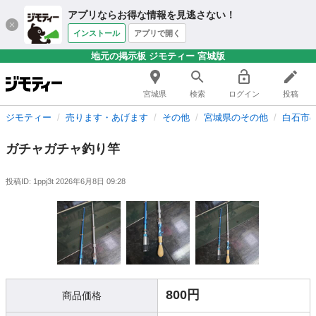
アプリならお得な情報を見逃さない！
インストール
アプリで開く
地元の掲示板 ジモティー 宮城版
宮城県
検索
ログイン
投稿
ジモティー
売ります・あげます
その他
宮城県のその他
白石市
ガチャガチャ釣り竿
投稿ID: 1ppj3t
2026年6月8日 09:28
800円
商品価格