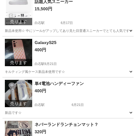
話題人気スニーカー
15,500円
売ります
白石駅
6月17日
新品未使用☆ 中にソールがアップしてあり見た目普通スニーカーでとても人気です☆ ２
宮城
白石市
白石駅
靴
GalaxyS25
400円
売ります
白石駅
6月21日
キルティング風ケース新品未使用です☆
宮城
白石市
白石駅
携帯アクセサリー
単4電池ハンディーファン
400円
売ります
白石駅
6月21日
新品です☆
宮城
白石市
白石駅
季節、空調家電
ネバーランドランチョンマット？
320円