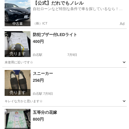
宮城
白石市
白石駅
模型、プラモデル
ドラゴンボール
【公式】だれでもノレル
自社ローンなど特別な条件で車を探しているなら！金
利0%で車をご提供、ノレル独自与信システム。
（株）ICT
Ad
防犯ブザー付LEDライト
400円
売ります
白石駅
7月9日
未使用に近いです☆
宮城
白石市
白石駅
防災、セキュリティ
スニーカー
256円
売ります
白石駅
7月9日
キレイな方かと思います☆
宮城
白石市
白石駅
靴
五等分の花嫁
800円