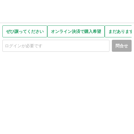
ぜひ譲ってください
オンライン決済で購入希望
まだあります
問合せ
初めての方へ
利用規約
プライバシーポリシー
プライバシー・ステートメント
健全化に資する運用方針
お問い合わせ
運営会社
サイトマップ
ご利用ガイド
フリーワードで探す
PC版で表示
都道府県選択