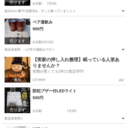
売ります
白石駅
7月4日
縦101cm 横70 洗濯済み、ずっと飾っていました☆
宮城
白石市
白石駅
家庭用品
ペア湯飲み
900円
売ります
白石駅
5月12日
新品未使用、へび年の湯飲みです☆
宮城
白石市
白石駅
食器
新品
【実家の押し入れ整理】眠っている人形あ
りませんか？
状態が悪くてもOK🙆‍♀️査定0円‼️
COYASH
Ad
防犯ブザー付LEDライト
500円
売ります
白石駅
7月4日
新品未使用☆
宮城
白石市
白石駅
防災、セキュリティ
防犯ブザー