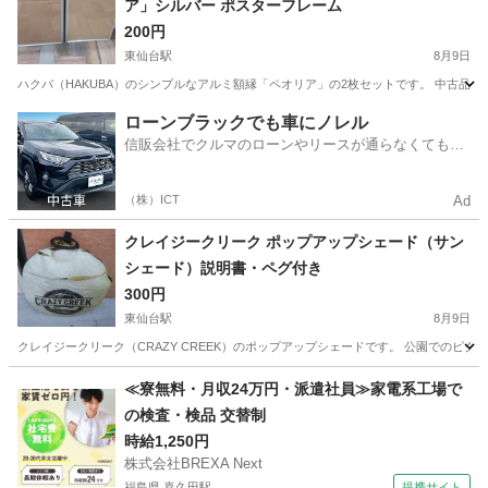
ア」シルバー ポスターフレーム
200円
東仙台駅
8月9日
​ ハクバ（HAKUBA）のシンプルなアルミ額縁「ペオリア」の2枚セットです。 中古
宮城
仙台市
東仙台駅
その他
額縁
ローンブラックでも車にノレル
信販会社でクルマのローンやリースが通らなくてもク
ルマをご利用いただけるサービスがあります！
（株）ICT
Ad
クレイジークリーク ポップアップシェード（サン
シェード）説明書・ペグ付き
300円
東仙台駅
8月9日
クレイジークリーク（CRAZY CREEK）のポップアップシェードです。 公園でのピク
宮城
仙台市
東仙台駅
その他
≪寮無料・月収24万円・派遣社員≫家電系工場で
の検査・検品 交替制
時給1,250円
株式会社BREXA Next
福島県 喜久田駅
提携サイト