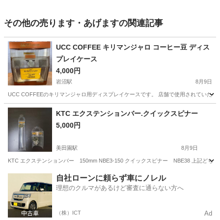
その他の売ります・あげますの関連記事
UCC COFFEE キリマンジャロ コーヒー豆 ディス
プレイケース
4,000円
岩沼駅
8月9日
UCC COFFEEのキリマンジャロ用ディスプレイケースです。 店舗で使用されていた
宮城
岩沼市
岩沼駅
その他
コーヒー豆
KTC エクステンションバー.クイックスピナー
5,000円
美田園駅
8月9日
KTC エクステンションバー 150mm NBE3-150 クイックスピナー NBE38 
宮城
名取市
美田園駅
その他
KTC
自社ローンに頼らず車にノレル
理想のクルマがあるけど審査に通らない方へ
（株）ICT
Ad