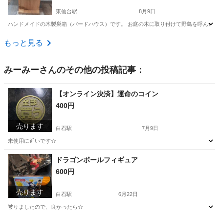
東仙台駅
8月9日
ハンドメイドの木製巣箱（バードハウス）です。 お庭の木に取り付けて野鳥を呼んだり、
宮城
仙台市
東仙台駅
その他
もっと見る
みーみー
さんのその他の投稿記事：
【オンライン決済】運命のコイン
400円
売ります
白石駅
7月9日
未使用に近いです☆
宮城
白石市
白石駅
その他
ドラゴンボールフィギュア
600円
売ります
白石駅
6月22日
被りましたので、良かったら☆