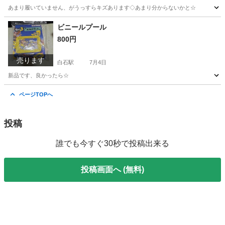
あまり履いていません、がうっすらキズあります◇あまり分からないかと☆
宮城
白石市
白石駅
靴
ビニールプール
800円
売ります
白石駅
7月4日
新品です、良かったら☆
宮城
白石市
白石駅
マリンスポーツ
ビニールプール
ページTOPへ
投稿
誰でも今すぐ30秒で投稿出来る
投稿画面へ (無料)