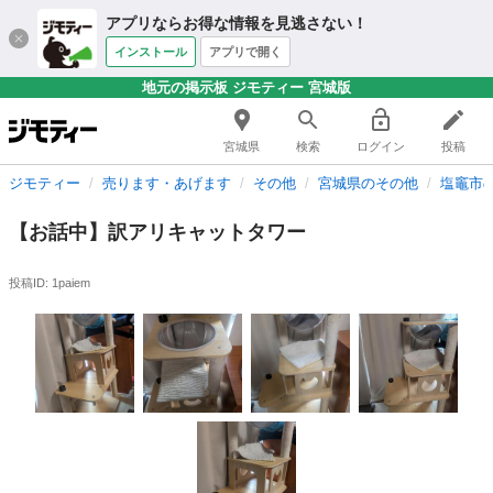
アプリならお得な情報を見逃さない！
インストール
アプリで開く
地元の掲示板 ジモティー 宮城版
宮城県
検索
ログイン
投稿
ジモティー
売ります・あげます
その他
宮城県のその他
塩竈市
【お話中】訳アリキャットタワー
投稿ID: 1paiem