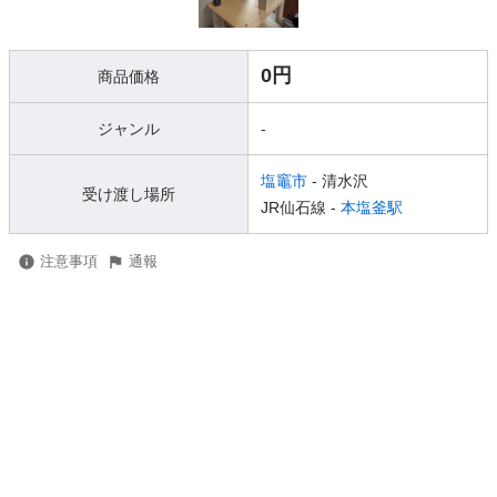
0円
商品価格
ジャンル
-
塩竈市
- 清水沢
受け渡し場所
JR仙石線 -
本塩釜駅
注意事項
通報