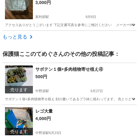
3,000円
新利府駅
8月6日
アクセスありがとうございます 下記文書写真を参考にご検討ください メーカーHOEI有
宮城
宮城郡
新利府駅
その他
小鳥
もっと見る
保護猫ここのてめぐ
さんのその他の投稿記事：
サボテン１個+多肉植物寄せ植え④
500円
売ります
中野栄駅
6月27日
サボテン１個+多肉植物寄せ植え 顔の書いてあるプラ鉢に植わってます。 色とりどり
宮城
塩竈市
中野栄駅
家庭用品
サボテン
レゴ大量
4,000円
売ります
中野栄駅
6月23日