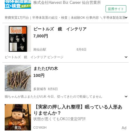
株式会社Harvest Biz Career 仙台営業所
提携サイト
寮費実質1万円台｜半導体装置の組立・検査｜未経験OK 仕事内容 ＼半導体製造装置の
宮城
その他
ビートルズ 鏡 インテリア
7,000円
南仙台駅
8月6日
ビートルズ 鏡 インテリア ビンテージ
宮城
仙台市
南仙台駅
その他
インテリア
またたびの木
100円
多賀城市
8月6日
猫ちゃんが喜ぶまたたびの木 今日、切ってきたので乾燥してません
宮城
多賀城市
その他
【実家の押し入れ整理】眠っている人形あ
りませんか？
状態が悪くてもOK🙆‍♀️査定0円‼️
COYASH
Ad