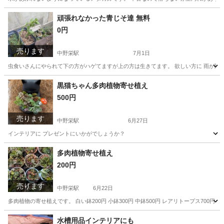
宮城
塩竈市
中野栄駅
その他
メダカ
頑張れなかった青じそ達 無料
0円
売ります
中野栄駅
7月1日
虫食いさんにやられて下の方がハゲてますが上の方は生きてます。 欲しい方に 雨が降
宮城
塩竈市
中野栄駅
家庭用品
黒猫ちゃん多肉植物寄せ植え
500円
売ります
中野栄駅
6月27日
インテリアに プレゼントにいかがでしょうか？
宮城
塩竈市
中野栄駅
家庭用品
多肉植物
多肉植物寄せ植え
200円
売ります
中野栄駅
6月22日
多肉植物の寄せ植えです。 白い鉢200円 小鉢300円 中鉢500円 レアリトープス700円
宮城
塩竈市
中野栄駅
その他
多肉植物
水槽用品インテリアにも