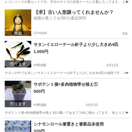
レゴシリーズ大量セットです。半分のサイズの衣装ケースに大量に入ってます。 人形多数
宮城
塩竈市
中野栄駅
ミニカー
【求】古い人形譲ってくれませんか？
状態が悪くてもOK🙆‍♀️査定0円‼️
COYASH
Ad
サタンイエローテール針子より少し大きめ4匹
1,000円
売ります
中野栄駅
6月11日
サタンの中でも珍しいサタンイエローテール針子より少し大きめ4匹の値段です。小さいの
宮城
塩竈市
中野栄駅
その他
サボテン１個+多肉植物寄せ植え①
500円
売ります
中野栄駅
6月27日
サボテン１個+多肉植物寄せ植え 顔の書いてあるプラ鉢に植わってます。 色とりどり
宮城
塩竈市
中野栄駅
家庭用品
サボテン
シナモンロール箸置きと箸新品未使用
320円