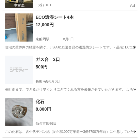
（株）ICT
Ad
ECO透湿シート4本
12,000円
東船岡駅
8月6日
住宅の壁体内の結露を防ぐ、JIS A 6111適合品の透湿防水シートです。 - 品名: ECO透湿コート - 用
宮城
柴田郡
東船岡駅
その他
シート
ガス台 2口
500円
長町南駅
8月6日
長町南まで、できるだけ早くとりにきてくれる方を優先させていただきます。 よろしくお
宮城
仙台市
長町南駅
その他
ガス
化石
8,800円
仙台市
8月6日
この化石は、古生代デボン紀（約4億1000万年前〜3億6700万年前）に生息していた頭