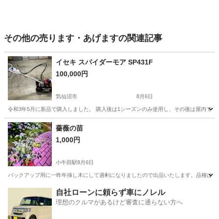
その他の売ります・あげますの関連記事
イセキ スパイダーモア SP431F
100,000円
気仙沼市
8月6日
令和3年5月に新品で購入しました。 購入後は1シーズンのみ使用し、その後は屋内で保
宮城
気仙沼市
その他
薔薇の苗
1,000円
小牛田駅
8月6日
バックアップ用に一昨年挿し木にして過剰になりましたので出品いたします。品種はクレ
宮城
遠田郡
小牛田駅
その他
自社ローンに頼らず車にノレル
理想のクルマがあるけど審査に通らない方へ