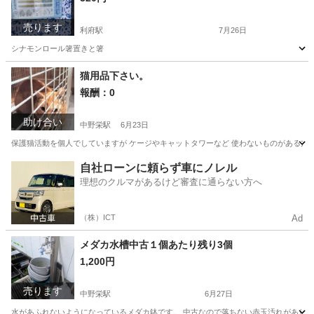
売ります
利府駅
7月26日
シナモンロール箸置きと箸
宮城
塩竈市
利府駅
パズル
シナモンロール
猫用品下さい。
報酬：0
助け合い
中野栄駅
6月23日
保護猫活動を個人でしていますが ケージやキャットタワーなど 使わないものがある方 
宮城
塩竈市
中野栄駅
買いたい/ください
ミルク
自社ローンに頼らず車にノレル
理想のクルマがあるけど審査に通らない方へ
（株）ICT
Ad
メダカ水槽中古１個あたり残り3個
1,200円
売ります
中野栄駅
6月27日
水があふれないようになっているメダカ鉢です。 中古なので落ちない赤玉汚れがあります