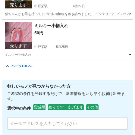
売ります
中野栄駅
6月27日
猫ちゃんがお皿を持ってる中に多肉植物を敷き詰めました。 インテリアに プレゼント
宮城
塩竈市
中野栄駅
家庭用品
多肉植物
ミルキー小物入れ
50円
売ります
中野栄駅
5月25日
ミルキー小物入れ
宮城
塩竈市
中野栄駅
バッグ
ページTOPへ
欲しいモノが見つからなかった方
ご希望の条件を登録するだけで、新着情報をいち早くお届け出来ま
す。
宮城県
売ります・あげます
その他
選択中の条件