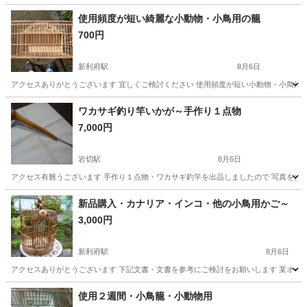
使用頻度が短い綺麗な小動物・小鳥用の籠
700円
新利府駅
8月6日
アクセスありがとうございます 宜しくご検討ください 使用頻度が短い小動物・小鳥用
宮城
宮城郡
新利府駅
その他
小鳥
ワカサギ釣り竿いかが～手作り１点物
7,000円
岩切駅
8月6日
アクセス有難うございます 手作り１点物・ワカサギ釣竿を出品しましたので 写真を参考
宮城
宮城郡
岩切駅
その他
ワカサギ釣り
新品購入・カナリア・インコ・他の小鳥用かご～
3,000円
新利府駅
8月6日
アクセスありがとうございます 下記文書・文書を参考にご検討をお願いします 某オークシ
宮城
宮城郡
新利府駅
その他
カナリア
使用２週間・小鳥籠・小動物用