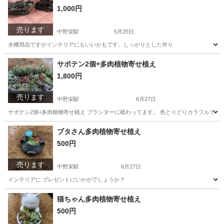
1,000円
売ります
中野栄駅
5月25日
水槽用品ですがインテリアにもいいかもです。しっかりとした作り
宮城
塩竈市
中野栄駅
インテリア雑貨/小物
水槽
サボテン2個+多肉植物寄せ植え
1,800円
売ります
中野栄駅
6月27日
サボテン2個+多肉植物寄せ植え プランターに植わってます。 色とりどりカラフルです
宮城
塩竈市
中野栄駅
家庭用品
サボテン
ブタさん多肉植物寄せ植え
500円
売ります
中野栄駅
6月27日
インテリアに プレゼントにいかがでしょうか？
宮城
塩竈市
中野栄駅
その他
多肉植物
猫ちゃん多肉植物寄せ植え
500円