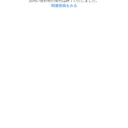
お問い合わせの受付は終了いたしました。
関連投稿をみる
初めての方へ
利用規約
プライバシーポリシー
プライバシー・ステートメント
健全化に資する運用方針
お問い合わせ
運営会社
サイトマップ
ご利用ガイド
フリーワードで探す
PC版で表示
都道府県選択
特定商取引法の表示
利用者情報の外部送信について
© 2011-
2026
Jmty, Inc.