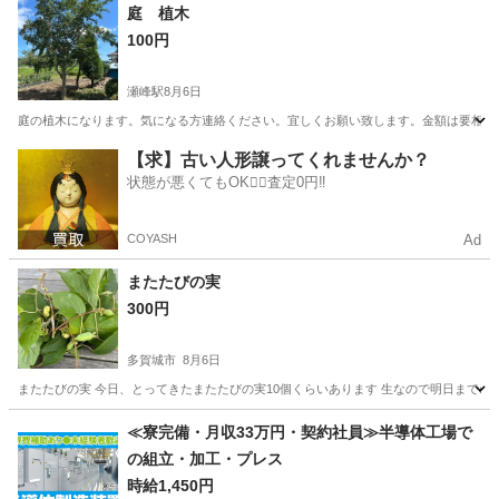
宮城
仙台市
その他
庭 植木
100円
瀬峰駅
8月6日
庭の植木になります。気になる方連絡ください。宜しくお願い致します。金額は要相談
宮城
栗原市
瀬峰駅
その他
【求】古い人形譲ってくれませんか？
状態が悪くてもOK🙆‍♀️査定0円‼️
COYASH
Ad
またたびの実
300円
多賀城市
8月6日
またたびの実 今日、とってきたまたたびの実10個くらいあります 生なので明日までの
宮城
多賀城市
その他
またたび
≪寮完備・月収33万円・契約社員≫半導体工場で
の組立・加工・プレス
時給1,450円