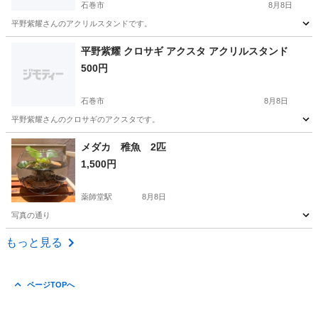
石巻市
8月8日
平野紫耀さんのアクリルスタンドです。
宮城
石巻市
その他
アクスタ
平野紫耀 クロサギ アクスタ アクリルスタンド
500円
石巻市
8月8日
平野紫耀さんのクロサギのアクスタです。
宮城
石巻市
その他
アクスタ
メダカ 稚魚 2匹
1,500円
薬師堂駅
8月8日
写真の通り
宮城
仙台市
薬師堂駅
その他
もっと見る
ページTOPへ