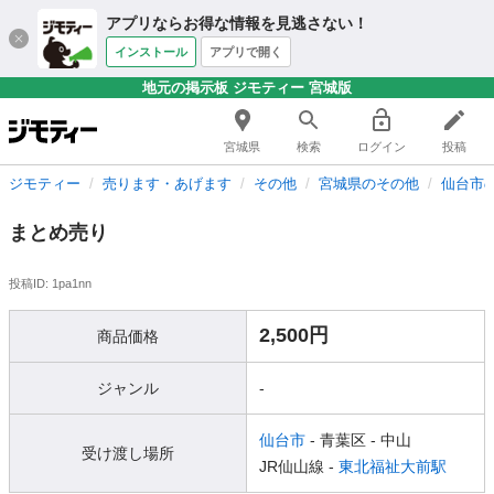
アプリならお得な情報を見逃さない！
インストール
アプリで開く
地元の掲示板 ジモティー 宮城版
宮城県
検索
ログイン
投稿
ジモティー
売ります・あげます
その他
宮城県のその他
仙台市
まとめ売り
投稿ID: 1pa1nn
2,500円
商品価格
ジャンル
-
仙台市
- 青葉区
- 中山
受け渡し場所
JR仙山線 -
東北福祉大前駅