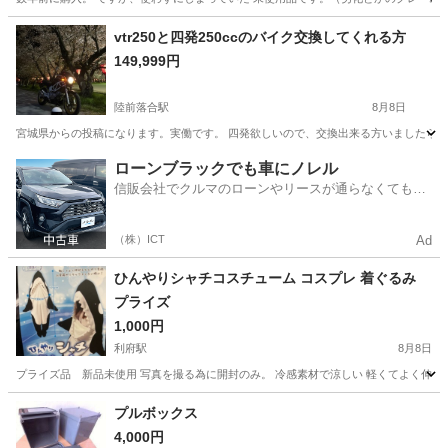
宮城
仙台市
陸前高砂駅
その他
vtr250と四発250ccのバイク交換してくれる方
149,999円
陸前落合駅
8月8日
宮城県からの投稿になります。実働です。 四発欲しいので、交換出来る方いましたら
宮城
仙台市
陸前落合駅
その他
ローンブラックでも車にノレル
信販会社でクルマのローンやリースが通らなくてもク
ルマをご利用いただけるサービスがあります！
（株）ICT
Ad
ひんやりシャチコスチューム コスプレ 着ぐるみ
プライズ
1,000円
利府駅
8月8日
プライズ品 新品未使用 写真を撮る為に開封のみ。 冷感素材で涼しい 軽くてよく伸びる
宮城
宮城郡
利府駅
その他
プルボックス
4,000円