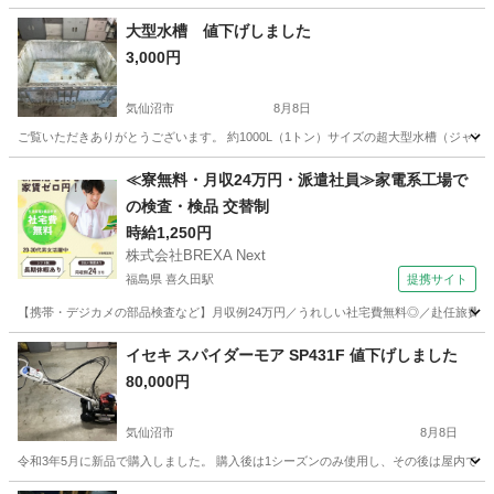
大型水槽 値下げしました
3,000円
気仙沼市
8月8日
ご覧いただきありがとうございます。 約1000L（1トン）サイズの超大型水槽（ジャンボックス）です
宮城
気仙沼市
その他
≪寮無料・月収24万円・派遣社員≫家電系工場で
の検査・検品 交替制
時給1,250円
株式会社BREXA Next
福島県 喜久田駅
提携サイト
【携帯・デジカメの部品検査など】月収例24万円／うれしい社宅費無料◎／赴任旅費会社
福島
郡山市
喜久田駅
その他
イセキ スパイダーモア SP431F 値下げしました
80,000円
気仙沼市
8月8日
令和3年5月に新品で購入しました。 購入後は1シーズンのみ使用し、その後は屋内で保