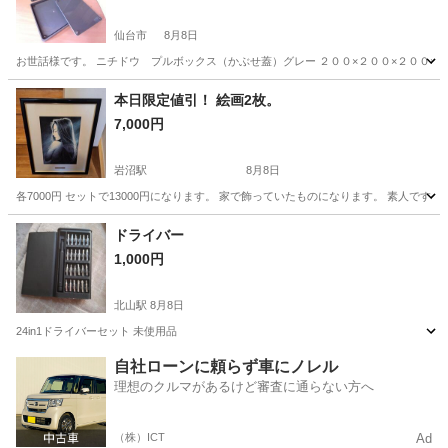
仙台市
8月8日
お世話様です。 ニチドウ プルボックス（かぶせ蓋）グレー ２００×２００×２００×２箱 
宮城
仙台市
その他
ニチドウ
本日限定値引！ 絵画2枚。
7,000円
岩沼駅
8月8日
各7000円 セットで13000円になります。 家で飾っていたものになります。 素人で
宮城
岩沼市
岩沼駅
その他
ドライバー
1,000円
北山駅
8月8日
24in1ドライバーセット 未使用品
宮城
仙台市
北山駅
その他
自社ローンに頼らず車にノレル
理想のクルマがあるけど審査に通らない方へ
（株）ICT
Ad