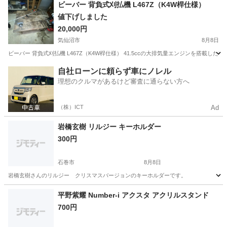
宮城
気仙沼市
その他
ビーバー 背負式刈払機 L467Z（K4W桿仕様）
値下げしました
20,000円
気仙沼市
8月8日
ビーバー 背負式刈払機 L467Z（K4W桿仕様） 41.5ccの大排気量エンジンを搭載
宮城
気仙沼市
その他
自社ローンに頼らず車にノレル
理想のクルマがあるけど審査に通らない方へ
（株）ICT
Ad
岩橋玄樹 リルジー キーホルダー
300円
石巻市
8月8日
岩橋玄樹さんのリルジー クリスマスバージョンのキーホルダーです。
宮城
石巻市
その他
キーホルダー
平野紫耀 Number-i アクスタ アクリルスタンド
700円