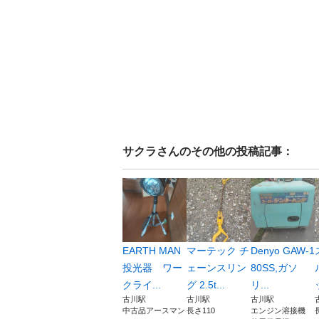
サクラ
さんのその他の投稿記事：
EARTH MAN
マーテック チ
Denyo GAW-1
投光器 ワー
ェーンスリン
80SS,ガソ
クライ...
グ 2.5t...
リ...
古川駅
古川駅
古川駅
中古品アースマン
長さ110
エンジン溶接機