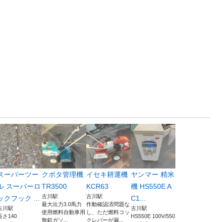
スーパーツー
クボタ管理機
イセキ耕運機
ヤンマー 精米
ル スーパーロ
TR3500
KCR63
機 HS550E A
古川駅
古川駅
ックフック ...
C1...
最大出力3.0馬力
作動確認済問題な
古川駅
古川駅
使用燃料自動車用
し、ただ燃料コッ
長さ140
HS550E 100V/550
無鉛ガソ...
クレバーが漏...