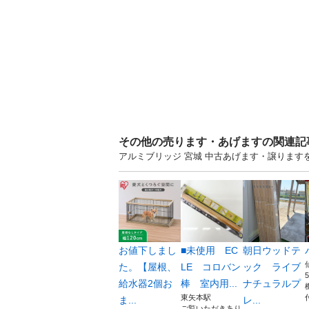
その他の売ります・あげますの関連記
アルミブリッジ 宮城 中古あげます・譲りま
お値下しまし
■未使用 EC
朝日ウッドテ
た。【屋根、
LE コロバン
ック ライブ
給水器2個お
棒 室内用...
ナチュラルプ
東矢本駅
ま...
レ...
ご覧いただきあり