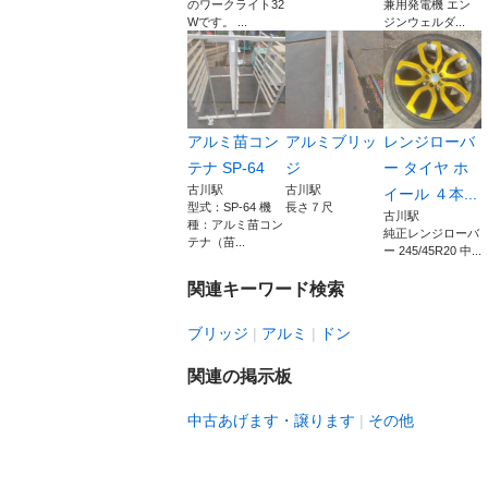
のワークライト32
兼用発電機 エン
Wです。 ...
ジンウェルダ...
アルミ苗コン
アルミブリッ
レンジローバ
テナ SP-64
ジ
ー タイヤ ホ
古川駅
古川駅
イール ４本...
型式：SP-64 機
長さ７尺
古川駅
種：アルミ苗コン
純正レンジローバ
テナ（苗...
ー 245/45R20 中...
関連キーワード検索
ブリッジ
アルミ
ドン
関連の掲示板
中古あげます・譲ります
その他