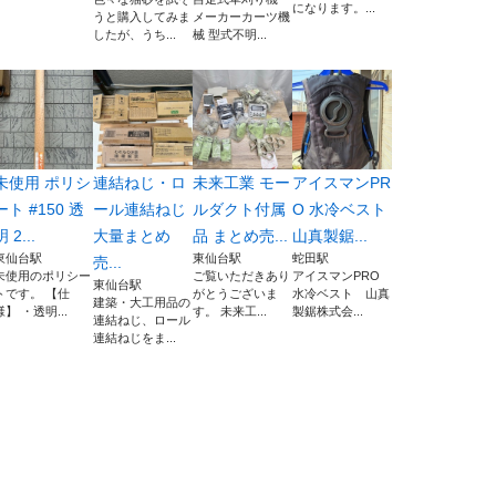
になります。...
うと購入してみま
メーカーカーツ機
したが、うち...
械 型式不明...
未使用 ポリシ
連結ねじ・ロ
未来工業 モー
アイスマンPR
ート #150 透
ール連結ねじ
ルダクト付属
O 水冷ベスト
明 2...
大量まとめ
品 まとめ売...
山真製鋸...
東仙台駅
東仙台駅
蛇田駅
売...
未使用のポリシー
ご覧いただきあり
アイスマンPRO
東仙台駅
トです。 【仕
がとうございま
水冷ベスト 山真
建築・大工用品の
様】 ・透明...
す。 未来工...
製鋸株式会...
連結ねじ、ロール
連結ねじをま...