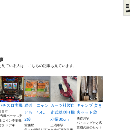
事
すを見ている人は、こちらの記事も見ています。
パチスロ実機
猫砂 ニャン
カーツ社製自
キャンプ 焚き
仙台市
とも 4.4L
走式草刈り機
火セット②
5号機バーサス実
西古川駅
2袋
刈幅80cm
機 コイン不要機
バトニング台と広
付き ドアキ...
館腰駅
上涌谷駅
葉樹の薪のセット
色々な猫砂を試そ
自走式草刈り機