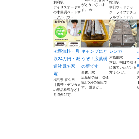
利府駅
蛇田駅
がとうございま
アイリスオーヤマ
朝日ウッドテッ
す。 未...
の木目調ペットサ
ク ライブナチュ
ークル（ウッ...
ラルプレミアム...
≪寮無料・月
キャンプにど
レンガ
河原町駅
収24万円・派
うぞ！広葉樹
本日、明日で取り
遣社員≫家
の薪です
に来ていただける
西古川駅
方 レンガ...
電...
広葉樹の薪、収穫
福島県 喜久田...
籠1つ分の値段で
【携帯・デジカメ
す。 重さが...
の部品検査など】
月収例24万...