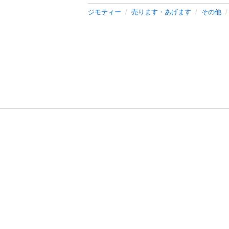
ジモティー
売ります・あげます
その他
利用規約
プライ
運営会社
サイトマッ
© 2011-
2026
Jmty, Inc.