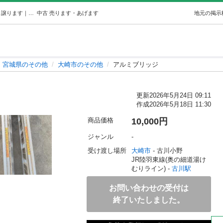
アルミブリッジ (サクラ) 古川のその他の中古あげます・譲ります｜ジモティーで不用品の処分
中古
売ります・あげます
地元の掲示
宮城県のその他
大崎市のその他
アルミブリッジ
更新
2026年5月24日 09:11
作成
2026年5月18日 11:30
商品価格
10,000円
ジャンル
-
受け渡し場所
大崎市
 - 古川小野
JR陸羽東線(奥の細道湯け
むりライン) - 
古川駅
お問い合わせの受付は
終了いたしました。