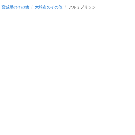
宮城県のその他
大崎市のその他
アルミブリッジ
バシーポリシー
プライバシー・ステートメント
健全化に資する運用
プ
ご利用ガイド
フリーワードで探す
特定商取引法の表示
利用