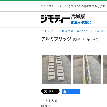
宮城
版
都道府県選択
ジモティー
売ります・あげます
その他
アルミブリッジ
（投稿ID : 1p8w97）
ポスト
いいね！
長さ１８０

幅２５
