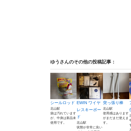
ゆう
さんのその他の投稿記事：
シールロッド
EWIN ワイヤ
突っ張り棒
北山駅
北山駅
レスキーボー
袋は汚れています
使用感はあります
ド
が、中身は新品未
がまだまだ使えま
使用です。
北山駅
す。
状態が非常に良い