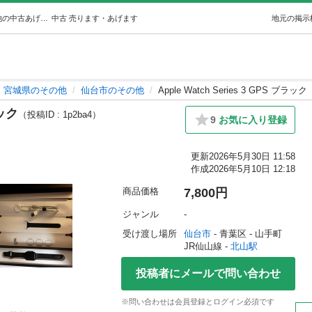
Apple Watch Series 3 GPS ブラック (ゆう) 北山のその他の中古あげます・譲ります｜ジモティーで不用品の処分
中古
売ります・あげます
地元の掲示
宮城県のその他
仙台市のその他
Apple Watch Series 3 GPS ブラック
ラック
（投稿ID : 1p2ba4）
9
お気に入り登録
更新
2026年5月30日 11:58
作成
2026年5月10日 12:18
商品価格
7,800円
ジャンル
-
受け渡し場所
仙台市
 - 青葉区
 - 山手町
JR仙山線 - 
北山駅
投稿者にメールで問い合わせ
※問い合わせは会員登録とログイン必須です