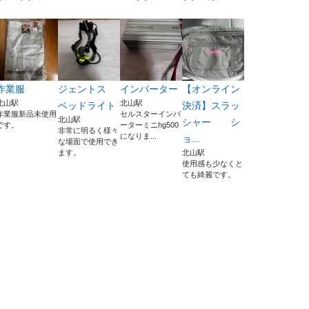
作業服
ジェントス
インバーター
【オンライン
北山駅
北山駅
ベッドライト
決済】スラッ
作業服新品未使用
セルスターインバ
北山駅
シャー シ
です。
ーターミニhg500
非常に明るく様々
になりま...
ョ...
な場面で使用でき
ます。
北山駅
使用感も少なくと
ても綺麗です。