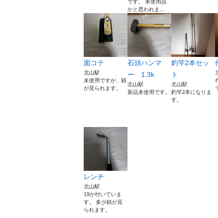
です。 未使用品
かと思われま...
面コテ
石頭ハンマ
釣竿2本セッ
北山駅
ー 1.3k
ト
未使用ですが、錆
北山駅
北山駅
が見られます。
新品未使用です。
釣竿2本になりま
す。
レンチ
北山駅
19が付いていま
す。 多少錆が見
られます。