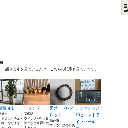
事
宮城 中古あげます・譲りますを見ている人は、こちらの記事も見ています。
観葉植物
ウィッグ
天然 ブレス
デュラテック
石巻市
亘理駅
レット
10ピースドラ
大きさは168セン
ウィッグ7体 美容
仙台市
イブツール
チ程になります。
学生など練習に使
ブラウン系の針状
元々は小...
えると思い...