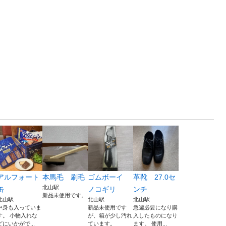
アルフォート
本馬毛 刷毛
ゴムボーイ
革靴 27.0セ
北山駅
缶
ノコギリ
ンチ
新品未使用です。
北山駅
北山駅
北山駅
中身も入っていま
新品未使用です
急遽必要になり購
す。 小物入れな
が、箱が少し汚れ
入したものになり
どにいかがで...
ています。
ます。 使用...