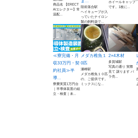
ま...
ホイールキャップ
商品名 【ERECT
陸前落合駅
です。1枚に...
A/エレクター】常
ヘイキューブが入
温配...
っていたナイロン
製の飼料袋で...
≪寮完備・月
メダカ稚魚１
2×4木材
多賀城駅
収33万円・契
0匹
写真の通り 実際
瀬峰駅
約社員≫半
見て 譲ります バ
メダカ稚魚１０匹
ラ売...
導...
の、ご提供です。
寮費実質1万円台
ミックスにな...
｜半導体装置の組
立・検査｜未...