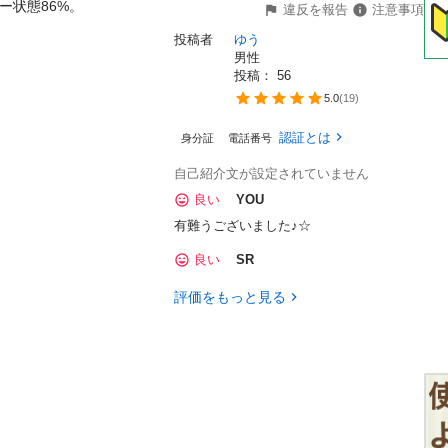
リー状態86%。

違反を報告
注意事項
投稿者
ゆう
男性
投稿： 
56
5.0
(
19
)
認証とは
身分証
電話番号
自己紹介文が設定されていません
良い
YOU
有難うございました♪☆
良い
SR
評価をもっと見る