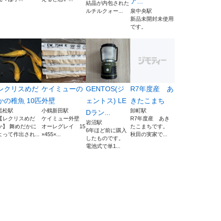
ア...
結晶が内包された
ルチルクォー...
泉中央駅
新品未開封未使用
です。
レクリスめだ
ケイミューの
GENTOS(ジ
R7年度産 あ
かの稚魚 10匹
外壁
ェントス) LE
きたこまち
黒松駅
小鶴新田駅
卸町駅
Dラン...
【レクリスめだ
ケイミュー外壁
R7年度産 あき
岩沼駅
か】 舞めだかに
オーレグレイ 15
たこまちです。
6年ほど前に購入
よって作出され...
×455×...
秋田の実家で...
したものです。
電池式で単1...