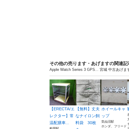
その他の売ります・あげますの関連記
Apple Watch Series 3 GPS... 
【ERECTA/エ
【無料】丈夫
ホイールキャ
レクター】常
なナイロン飼
ップ
気仙沼駅
温配膳車...
料袋 30枚
ホンダ、フリード
船岡駅