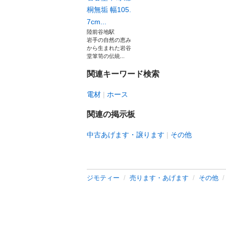
桐無垢 幅105.
7cm...
陸前谷地駅
岩手の自然の恵み
から生まれた岩谷
堂箪笥の伝統...
関連キーワード検索
電材
ホース
関連の掲示板
中古あげます・譲ります
その他
ジモティー
売ります・あげます
その他