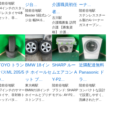
陸前谷地駅
ジ台...
介護職員初任
ーナ...
14インチのスタッ
陸前谷地駅
陸前谷地駅
者...
ドレスタイヤ4本
Bestier 5段式レン
ステンレススチー
セット、非...
古川駅
ジ台 幅84.6...
ル製の4バーナー
介護職募集 訪問
ガスオーブン...
介護 【募集資
格】 介護...
TOYO トラン
BMW 18イン
SHARP ルー
近隣配達無料
パスML 205/5
チ ホイールセ
ムエアコン A
Panasonic ド
...
ット ブ...
Y-P2...
ラ...
陸前谷地駅
東大崎駅
陸前谷地駅
陸前谷地駅
17インチのサマー
BMWの18インチ
ブランド: SHARP
コンパクトな設計
タイヤ、非対称ト
ホイールとブリヂ
モデル: AY-P2...
で設置しやすく、
レッドパタ...
ストンブリ...
洗練されたデ...