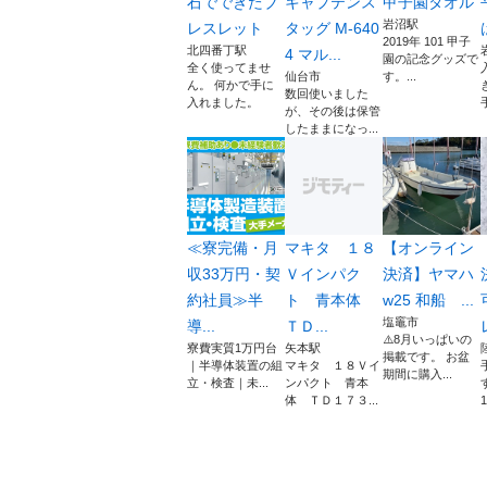
石でできたブ
キャプテンス
甲子園タオル
岩沼駅
レスレット
タッグ M-640
2019年 101 甲子
北四番丁駅
4 マル...
園の記念グッズで
全く使ってませ
仙台市
す。...
ん。 何かで手に
数回使いました
入れました。
が、その後は保管
したままになっ...
≪寮完備・月
マキタ １８
【オンライン
収33万円・契
Ｖインパク
決済】ヤマハ
約社員≫半
ト 青本体
w25 和船 ...
塩竈市
導...
ＴＤ...
⚠️8月いっぱいの
寮費実質1万円台
矢本駅
掲載です。 お盆
｜半導体装置の組
マキタ １８Ｖイ
期間に購入...
立・検査｜未...
ンパクト 青本
体 ＴＤ１７３...