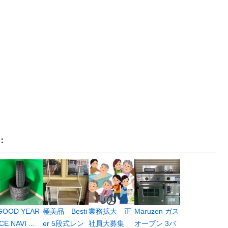
：
GOOD YEAR
極美品 Besti
業務拡大 正
Maruzen ガス
ICE NAVI ...
er 5段式レン
社員大募集
オーブン 3バ