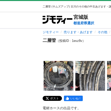
宮城
版
都道府県選択
ジモティー
売ります・あげます
その他
二層管
（投稿ID : 1esz8v）
ポスト
いいね！
電材ホースの出品です。
