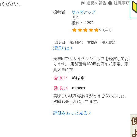
違反を報告
注意事項
ください。

投稿者
サムズアップ
男性
投稿： 
1292
5.0
(
477
)
身分証
電話番号
古物商
法人書類
認証とは
美里町でリサイクルショップを経営してお
ります。 店舗面積160坪に高年式家電、家
具大量に在...
良い
めばる
良い
espero
美味しい桃🍑😋ありがとうございました。
次回も楽しみにしてます。
評価をもっと見る