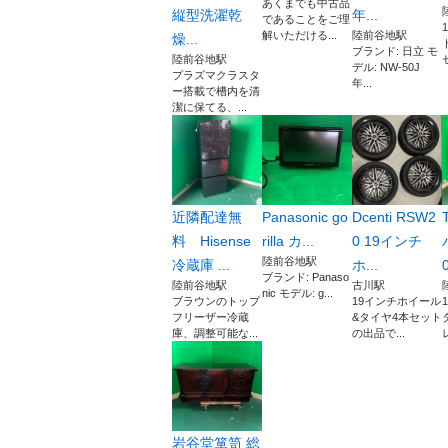
あくまでも中古品
縦型洗濯乾
年...
であることをご理
解いただける...
陸前谷地駅
燥...
ブランド: 日立 モ
陸前谷地駅
デル: NW-50J
プラズマクラスタ
年...
ー搭載で槽内を清
潔に保てる、...
近隣配達無
Panasonic go
Dcenti RSW2
料 Hisense
rilla カ...
0 19インチ
陸前谷地駅
冷蔵庫 ...
ホ...
0
ブランド: Panaso
陸前谷地駅
古川駅
nic モデル: g...
ブラウンのトップ
19インチホイール
フリーザー冷蔵
&タイヤ4本セット
庫、調整可能な...
の出品で...
岩谷堂箪笥 総