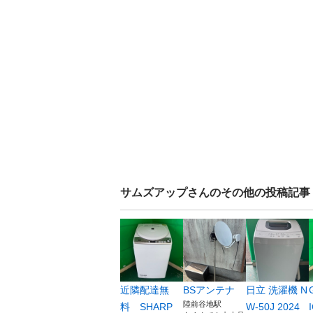
サムズアップ
さんのその他の投稿記事
近隣配達無
BSアンテナ
日立 洗濯機 N
陸前谷地駅
料 SHARP
W-50J 2024