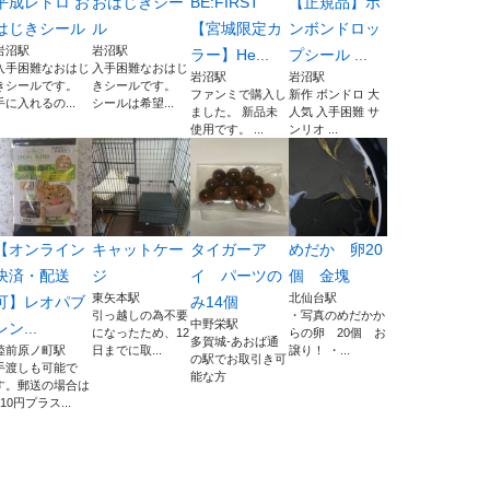
平成レトロ お
おはじきシー
BE:FIRST
【正規品】ボ
はじきシール
ル
【宮城限定カ
ンボンドロッ
岩沼駅
岩沼駅
ラー】He...
プシール ...
入手困難なおはじ
入手困難なおはじ
岩沼駅
岩沼駅
きシールです。
きシールです。
ファンミで購入し
新作 ボンドロ 大
手に入れるの...
シールは希望...
ました。 新品未
人気 入手困難 サ
使用です。 ...
ンリオ ...
【オンライン
キャットケー
タイガーア
めだか 卵20
決済・配送
ジ
イ パーツの
個 金塊
東矢本駅
北仙台駅
可】レオパブ
み14個
引っ越しの為不要
・写真のめだかか
中野栄駅
レン...
になったため、12
らの卵 20個 お
多賀城-あおば通
陸前原ノ町駅
日までに取...
譲り！ ・...
の駅でお取引き可
手渡しも可能で
能な方
す。郵送の場合は
110円プラス...