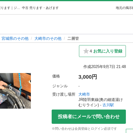
二層管 (サムズアップ) 古川のその他の中古あげます・譲ります｜ジモティーで不用品の処分
中古
売ります・あげます
地元の掲示
宮城県のその他
大崎市のその他
二層管
4
お気に入り登録
作成
2025年9月7日 21:48
価格
3,000円
ジャンル
-
受け渡し場所
大崎市
JR陸羽東線(奥の細道湯け
むりライン) - 
古川駅
投稿者にメールで問い合わせ
※問い合わせは会員登録とログイン必須です