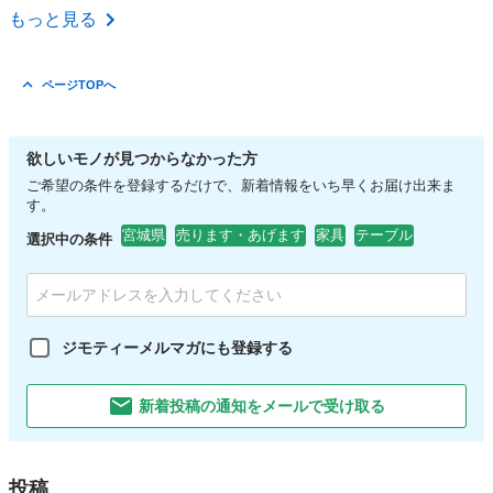
宮城
仙台市
河原町駅
その他
もっと見る
ページTOPへ
欲しいモノが見つからなかった方
ご希望の条件を登録するだけで、新着情報をいち早くお届け出来ま
す。
宮城県
売ります・あげます
家具
テーブル
選択中の条件
ジモティーメルマガにも登録する
新着投稿の通知をメールで受け取る
投稿