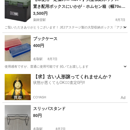
置き配用ボックスにいかが・ホムセン箱（幅70c
m）
3,500円
薬師堂駅
8月7日
ご覧いただきありがとうございます！ JEJアステージ製の大型収納ボックス「アクティブ
宮城
仙台市
薬師堂駅
収納家具
ブックケース
400円
名取駅
8月7日
使用感有ですが、普通に使用可能です 拭いてお渡しします
宮城
名取市
名取駅
収納家具
【求】古い人形譲ってくれませんか？
状態が悪くてもOK🙆‍♀️査定0円‼️
COYASH
Ad
スリッパスタンド
80円
名取駅
8月7日