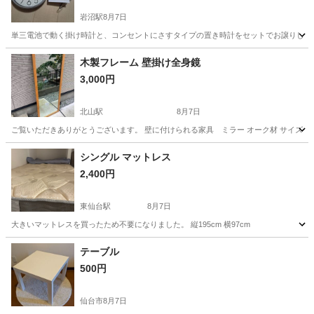
岩沼駅
8月7日
単三電池で動く掛け時計と、コンセントにさすタイプの置き時計をセットでお譲りします
宮城
岩沼市
岩沼駅
時計
木製フレーム 壁掛け全身鏡
3,000円
北山駅
8月7日
ご覧いただきありがとうございます。 壁に付けられる家具 ミラー オーク材 サイズ 幅6
宮城
仙台市
北山駅
ミラー/鏡
シングル マットレス
2,400円
東仙台駅
8月7日
大きいマットレスを買ったため不要になりました。 縦195cm 横97cm
宮城
仙台市
東仙台駅
寝具
テーブル
500円
仙台市
8月7日