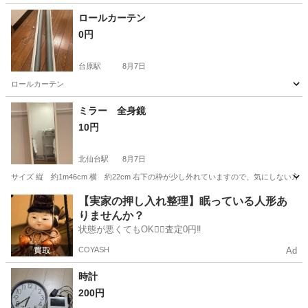
ロールカーテン
0円
台原駅
8月7日
ロールカーテン
宮城
仙台市
台原駅
カーテン、ブラインド
ロールカーテン
ミラー 全身鏡
10円
北仙台駅
8月7日
サイズ 縦 約1m46cm 横 約22cm 右下の枠が少し外れていますので、気にしない方
宮城
仙台市
北仙台駅
ミラー/鏡
【実家の押し入れ整理】眠っている人形あ
りませんか？
状態が悪くてもOK🙆‍♀️査定0円‼️
COYASH
Ad
時計
200円