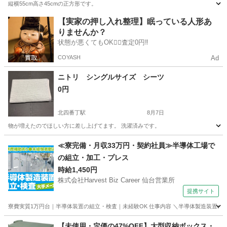
縦横55cm高さ45cmの正方形です。
宮城
仙台市
テーブル
【実家の押し入れ整理】眠っている人形あ
りませんか？
状態が悪くてもOK🙆‍♀️査定0円‼️
COYASH
Ad
ニトリ シングルサイズ シーツ
0円
北四番丁駅
8月7日
物が増えたのでほしい方に差し上げてます。 洗濯済みです。
宮城
仙台市
北四番丁駅
ベッド
シーツ
≪寮完備・月収33万円・契約社員≫半導体工場で
の組立・加工・プレス
時給1,450円
株式会社Harvest Biz Career 仙台営業所
提携サイト
寮費実質1万円台｜半導体装置の組立・検査｜未経験OK 仕事内容 ＼半導体製造装置の
宮城
その他
【未使用・定価の47%OFF】大型収納ボックス・