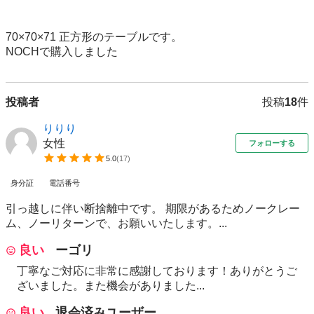
70×70×71 正方形のテーブルです。

NOCHで購入しました
投稿者
投稿
18
件
りりり
女性
フォローする
5.0
(
17
)
身分証
電話番号
引っ越しに伴い断捨離中です。 期限があるためノークレー
ム、ノーリターンで、お願いいたします。...
良い
ーゴリ
丁寧なご対応に非常に感謝しております！ありがとうご
ざいました。また機会がありました...
良い
退会済みユーザー