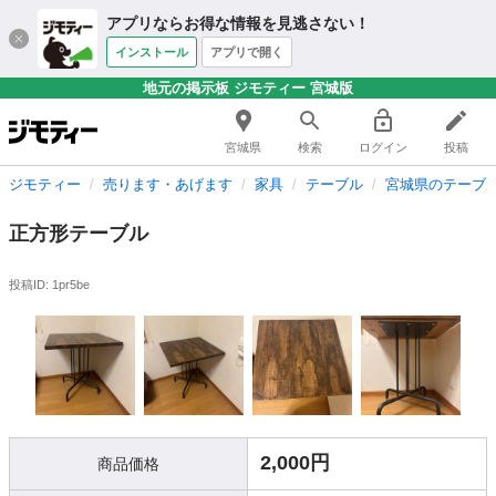
アプリならお得な情報を見逃さない！
インストール
アプリで開く
地元の掲示板 ジモティー 宮城版
宮城県
検索
ログイン
投稿
ジモティー
売ります・あげます
家具
テーブル
宮城県のテーブ
正方形テーブル
投稿ID: 1pr5be
2,000円
商品価格