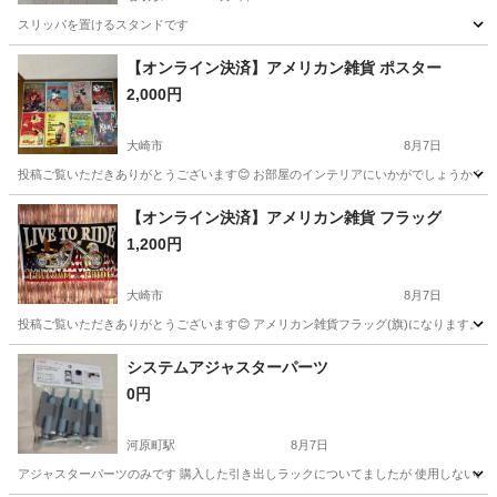
スリッパを置けるスタンドです
宮城
名取市
名取駅
収納家具
スタンド
【オンライン決済】アメリカン雑貨 ポスター
2,000円
大崎市
8月7日
投稿ご覧いただきありがとうございます😊 お部屋のインテリアにいかがでしょうか？😅 サ
宮城
大崎市
インテリア雑貨/小物
アメリカン雑貨
【オンライン決済】アメリカン雑貨 フラッグ
1,200円
大崎市
8月7日
投稿ご覧いただきありがとうございます😊 アメリカン雑貨フラッグ(旗)になります。 表示
宮城
大崎市
インテリア雑貨/小物
アメリカン雑貨
システムアジャスターパーツ
0円
河原町駅
8月7日
アジャスターパーツのみです 購入した引き出しラックについてましたが 使用しないの