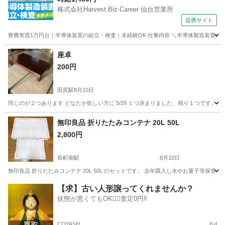
株式会社Harvest Biz Career 仙台営業所
提携サイト
寮費実質1万円台｜半導体装置の組立・検査｜未経験OK 仕事内容 ＼半導体製造装置の
宮城
その他
座卓
200円
田尻駅
8月10日
同じのが２つあります どなたか欲しい方に 5/29 １つ決まりました、残り１つです。
宮城
大崎市
田尻駅
テーブル
無印良品 折りたたみコンテナ 20L 50L
2,800円
長町南駅
8月10日
無印良品 折りたたみコンテナ 20L 50L のセットです。 去年購入し水やお菓子等
宮城
仙台市
長町南駅
収納家具
コンテナ
【求】古い人形譲ってくれませんか？
状態が悪くてもOK🙆‍♀️査定0円‼️
COYASH
Ad