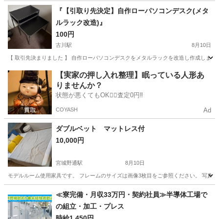
宮城
仙台市
八木山動物公園駅
テーブル
『【引取り先決定】自作ローパソコンデスク(メタ
ルラック改造)』
100円
古川駅
8月10日
【 取引先決まりました 】 自作ローパソコンデスクをメタルラックを改造し作成しまし
宮城
大崎市
古川駅
テーブル
メタルラック
【実家の押し入れ整理】眠っている人形あ
りませんか？
状態が悪くてもOK🙆‍♀️査定0円‼️
COYASH
Ad
ダブルベット マットレス付
10,000円
宮城野通駅
8月10日
モデルルーム使用家具です。 フレームのサイズは画像3枚目をご参照ください。 写真1
宮城
仙台市
宮城野通駅
ベッド
≪寮完備・月収33万円・契約社員≫半導体工場で
の組立・加工・プレス
時給1,450円