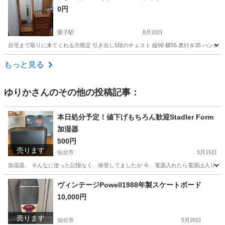
0円
愛子駅
8月10日
自宅まで取りに来てくれる方限定 引き出し5段のチェスト 縦90 横55 奥行き35 ハンガー
宮城
仙台市
愛子駅
ドレッサー
もっと見る
ゆりか
さんのその他の投稿記事：
本日処分予定！値下げもちろん歓迎Stadler Form
加湿器
500円
売ります
仙台市
5月15日
加湿器。 そんなに使った記憶なく、保管してましたが 今、電源入れたら電源は入りました
宮城
仙台市
家具
インテリア
ヴィンテージPowell1988年製スケートボード
10,000円
売ります
仙台市
5月20日