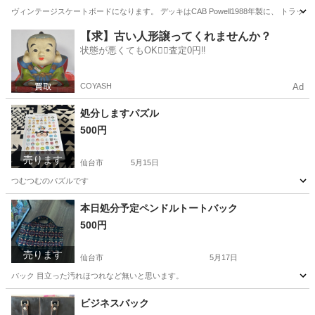
ヴィンテージスケートボードになります。 デッキはCAB Powell1988年製に、 トラ
宮城
仙台市
ストリートスポーツ
ヴィンテージ
【求】古い人形譲ってくれませんか？
状態が悪くてもOK🙆‍♀️査定0円‼️
COYASH
Ad
処分しますパズル
500円
売ります
仙台市
5月15日
つむつむのパズルです
宮城
仙台市
キッズ用品
本日処分予定ペンドルトートバック
500円
売ります
仙台市
5月17日
バック 目立った汚れほつれなど無いと思います。
宮城
仙台市
服/ファッション
ビジネスバック