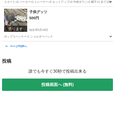
スカート×2 パーカー×1 トレーナー×2 セットアップ×2 中綿ダウン×1 帽子×1 全て120
宮城
仙台市
キッズ用品
子供グッツ
500円
売ります
仙台市
5月14日
ポップコーンケース ショルダーバック
宮城
仙台市
キッズ用品
ポップコーン
ページTOPへ
投稿
誰でも今すぐ30秒で投稿出来る
投稿画面へ (無料)