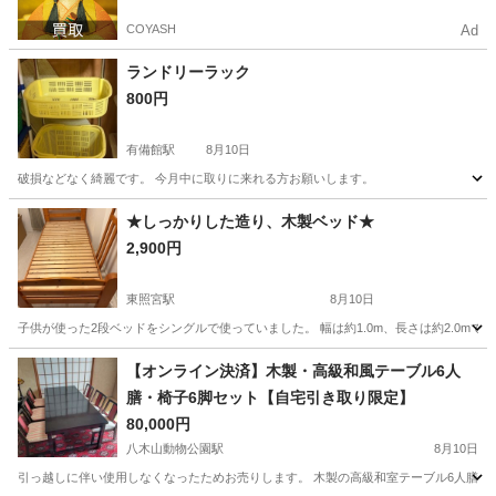
COYASH
Ad
ランドリーラック
800円
有備館駅
8月10日
破損などなく綺麗です。 今月中に取りに来れる方お願いします。
宮城
大崎市
有備館駅
収納家具
★しっかりした造り、木製ベッド★
2,900円
東照宮駅
8月10日
子供が使った2段ベッドをシングルで使っていました。 幅は約1.0m、長さは約2.0mで
宮城
仙台市
東照宮駅
ベッド
【オンライン決済】木製・高級和風テーブル6人
膳・椅子6脚セット【自宅引き取り限定】
80,000円
八木山動物公園駅
8月10日
引っ越しに伴い使用しなくなったためお売りします。 木製の高級和室テーブル6人膳と椅