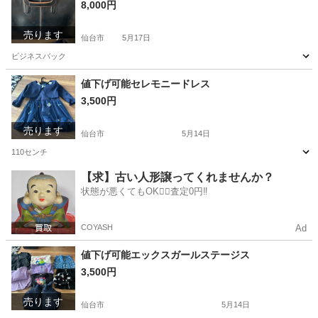
8,000円
売ります
仙台市
5月17日
ビジネスバック
宮城
仙台市
バッグ
値下げ可能セレモニードレス
3,500円
売ります
仙台市
5月14日
110センチ
宮城
仙台市
キッズ用品
セレモニー
【求】古い人形譲ってくれませんか？
状態が悪くてもOK🙆‍♀️査定0円‼️
COYASH
Ad
値下げ可能エックスガールステージス
3,500円
売ります
仙台市
5月14日