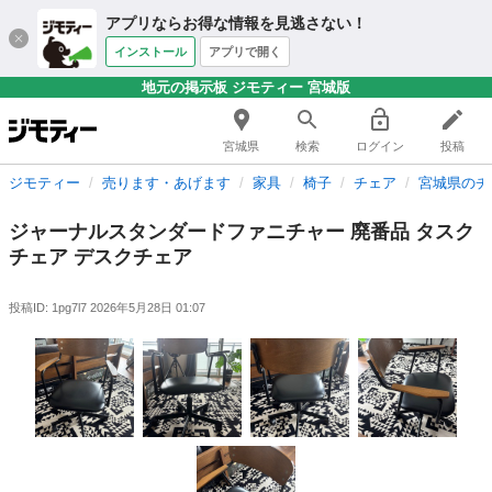
アプリならお得な情報を見逃さない！
インストール
アプリで開く
地元の掲示板 ジモティー 宮城版
宮城県
検索
ログイン
投稿
ジモティー
売ります・あげます
家具
椅子
チェア
宮城県のチ
ジャーナルスタンダードファニチャー 廃番品 タスク
チェア デスクチェア
投稿ID: 1pg7l7
2026年5月28日 01:07