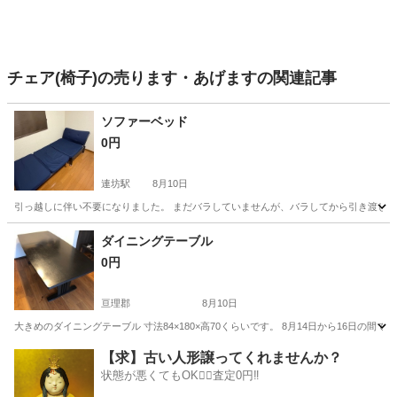
チェア(椅子)の売ります・あげますの関連記事
ソファーベッド
0円
連坊駅
8月10日
引っ越しに伴い不要になりました。 まだバラしていませんが、バラしてから引き渡し
宮城
仙台市
連坊駅
ベッド
ダイニングテーブル
0円
亘理郡
8月10日
大きめのダイニングテーブル 寸法84×180×高70くらいです。 8月14日から16
宮城
亘理郡
テーブル
【求】古い人形譲ってくれませんか？
状態が悪くてもOK🙆‍♀️査定0円‼️