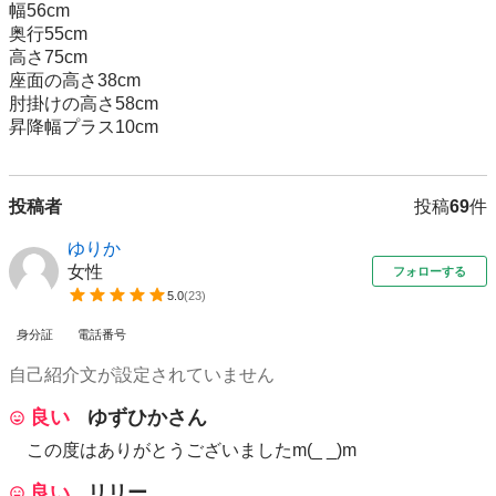
幅56cm

奥行55cm

高さ75cm

座面の高さ38cm

肘掛けの高さ58cm

昇降幅プラス10cm
投稿者
投稿
69
件
ゆりか
女性
フォローする
5.0
(
23
)
身分証
電話番号
自己紹介文が設定されていません
良い
ゆずひかさん
この度はありがとうございましたm(_ _)m
良い
リリー