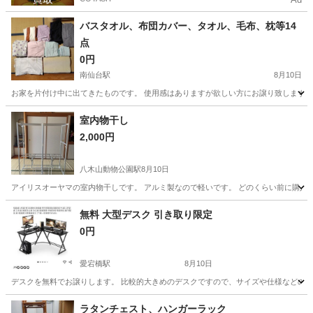
バスタオル、布団カバー、タオル、毛布、枕等14
点
0円
南仙台駅
8月10日
お家を片付け中に出てきたものです。 使用感はありますが欲しい方にお譲り致します。 「商
宮城
仙台市
南仙台駅
寝具
室内物干し
2,000円
八木山動物公園駅
8月10日
アイリスオーヤマの室内物干しです。 アルミ製なので軽いです。 どのくらい前に購入
宮城
仙台市
八木山動物公園駅
その他
無料 大型デスク 引き取り限定
0円
愛宕橋駅
8月10日
デスクを無料でお譲りします。 比較的大きめのデスクですので、サイズや仕様などの詳細
宮城
仙台市
愛宕橋駅
テーブル
デスク
ラタンチェスト、ハンガーラック