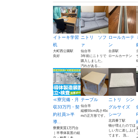
イトーキ学習
ニトリ ソフ
ロールカーテ
机
ァ
ン
大町西公園駅
仙台市
台原駅
良好
3年前にニトリで
ロールカーテン
購入しました。
汚れがある...
..
≪寮完備・月
テーブル
ニトリ シン
仙台市
収33万円・契
グルサイズ
縦横55cm高さ45c
約社員≫半
シーツ
mの正方形です。
北四番丁駅
導...
物が増えたのでほ
寮費実質1万円台
しい方に差し上げ
｜半導体装置の組
てます。 洗...
立・検査｜未...