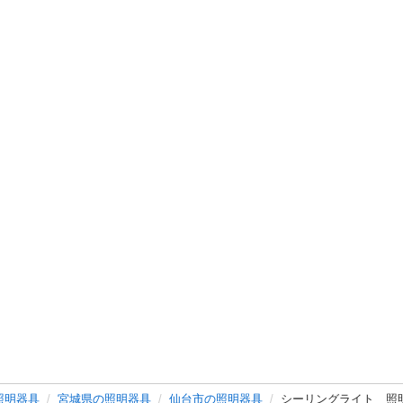
照明器具
宮城県の照明器具
仙台市の照明器具
シーリングライト 照