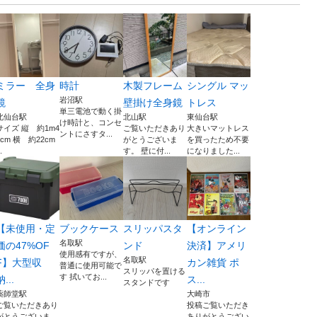
ミラー 全身
時計
木製フレーム
シングル マッ
岩沼駅
鏡
壁掛け全身鏡
トレス
単三電池で動く掛
北仙台駅
北山駅
東仙台駅
け時計と、コンセ
サイズ 縦 約1m4
ご覧いただきあり
大きいマットレス
ントにさすタ...
6cm 横 約22cm
がとうございま
を買ったため不要
.
す。 壁に付...
になりました...
【未使用・定
ブックケース
スリッパスタ
【オンライン
名取駅
価の47%OF
ンド
決済】アメリ
使用感有ですが、
名取駅
F】大型収
カン雑貨 ポ
普通に使用可能で
スリッパを置ける
す 拭いてお...
納...
ス...
スタンドです
薬師堂駅
大崎市
ご覧いただきあり
投稿ご覧いただき
がとうございま
ありがとうござい