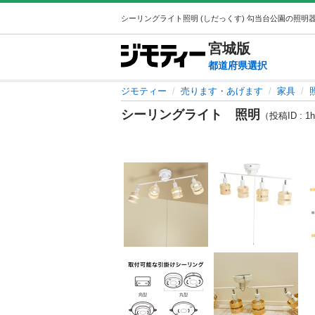
宮城
版
都道府県選択
ジモティー
売ります・あげます
家具
シーリングライト 照明
（投稿ID : 1h