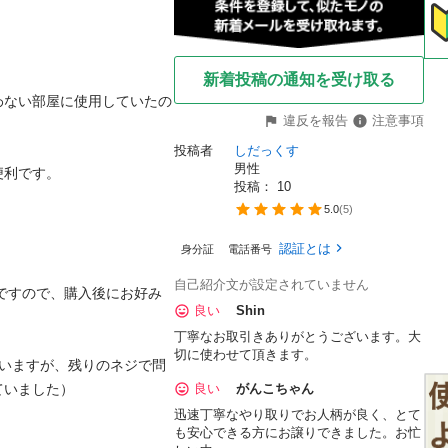
新着投稿の通知を受け取る
わない部屋に使用していたの
違反を報告
注意事項
投稿者
しだっくす
男性
利です。

投稿： 
10
5.0
(
5
)
認証とは
身分証
電話番号
自己紹介文が設定されていません
ですので、購入後にお好み
良い
Shin
丁寧なお取引きありがとうございます。大
切に使わせて頂きます。
ていますが、残りのネジで問
いました）

良い
がんこちゃん
迅速丁寧なやり取りでお人柄が良く、とて
も安心できる方にお譲りできました。お忙