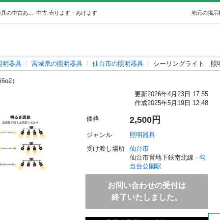
シーリングライト照明 (しだっくす) 勾当台公園の照明器具の中古あげます・譲ります｜ジモティーで不用品の処分
中古
売ります・あげます
地元の掲示
照明器具
宮城県の照明器具
仙台市の照明器具
シーリングライト 照
i6o2）
更新
2026年4月23日 17:55
作成
2025年5月19日 12:48
価格
2,500円
ジャンル
照明器具
受け渡し場所
仙台市
仙台市営地下鉄南北線 - 
勾
当台公園駅
お問い合わせの受付は
終了いたしました。