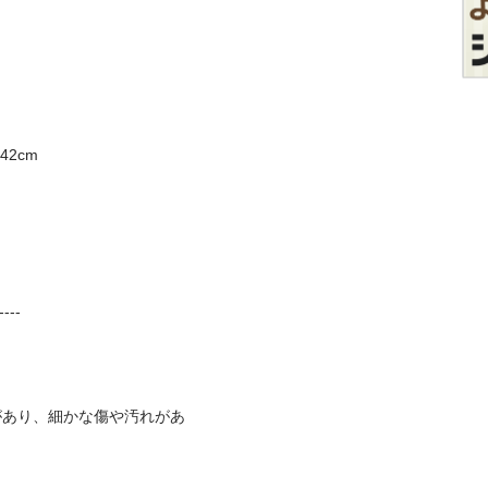
cm 

--- 

があり、細かな傷や汚れがあ