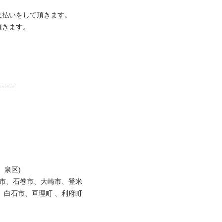
払いをして頂きます。 

ます。 

----- 

泉区)

沼市、石巻市、大崎市、登米
白石市、亘理町 、利府町 