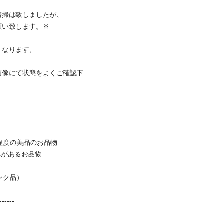
掃は致しましたが、 

い致します。※ 

ります。 

画像にて状態をよくご確認下
程度の美品のお品物 

があるお品物 

ク品） 

----- 
