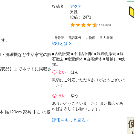
投稿者
アクア
男性
投稿： 
2471
4.9
(
464
)
身分証
電話番号
古物商
法人書類
。 

認証とは
■古物販売 ■不用品回収 ■残置物撤去 ■庭
庫・洗濯機など生活家電の販
石撤去 ■物置解体 ■自宅解体 ■引越し ■伐
採...
格安品】までネットに掲載さ
良い
ほん
親切にご対応いただきありがとうございま
した！
良い
ゆう
--- 

ありがとうございました！ また機会があ
ればよろしくお願いします。
幅120cm 家具 中古 の投
評価をもっと見る