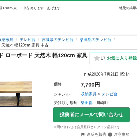
NO.2338【欠品あり】テレビボード ローボード 天然木 幅120cm 家具 中古 (アクア) 柴田の収納家具《テレビ台》の中古あげます・譲ります｜ジモティーで不用品の処分
中古
売ります・あげます
地元の掲示
収納家具
テレビ台
宮城県のテレビ台
柴田郡のテレビ台
天然木 幅120cm 家具 中古
 ローボード 天然木 幅120cm 家具
17
お気に入り登録
作成
2026年7月21日 05:14
価格
7,700円
ジャンル
収納家具
 > 
テレビ台
受け渡し場所
柴田郡
 - 川崎町
投稿者にメールで問い合わせ
※問い合わせは会員登録とログイン必須です
違反を報告
注意事項