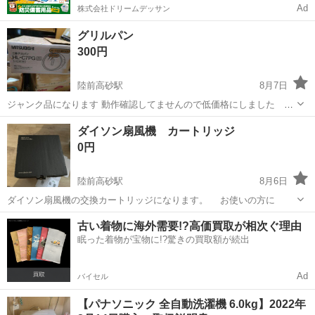
Ad
株式会社ドリームデッサン
グリルパン
300円
陸前高砂駅
8月7日
ジャンク品になります 動作確認してませんので低価格にしました 実
家整理の断捨離品ですノークレーム・ノーリターンでお願いします
宮城
仙台市
陸前高砂駅
キッチン家電
ダイソン扇風機 カートリッジ
0円
陸前高砂駅
8月6日
ダイソン扇風機の交換カートリッジになります。 お使いの方に
宮城
仙台市
陸前高砂駅
季節、空調家電
古い着物に海外需要!?高価買取が相次ぐ理由
眠った着物が宝物に!?驚きの買取額が続出
Ad
バイセル
【パナソニック 全自動洗濯機 6.0kg】2022年