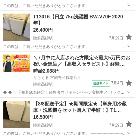
この度は、ご覧いただきありがとうございます。 ------------------------------
----------------------------- ★期間限定★【単身用冷蔵庫・洗濯機をセット...
宮城
仙台市
陸前高砂駅
生活家電
半額
T13016【日立 7kg洗濯機 BW-V70F 2020
年】
26,400円
陸前高砂駅
7月29日
この度は、ご覧いただきありがとうございます。 ------------------------------
----------------------------- 【商品詳細】 商品名：日立 7kg洗...
宮城
仙台市
陸前高砂駅
生活家電
テント
＼7月中に入店された方限定☆最大5万円のお
祝い金進呈／【高収入セラピスト】経験…
時給2,088円
りらくる 宮城野区鶴巻店3
7月4日
提携サイト
陸前高砂駅
◆ ◆ ＼【先着50名限定！経験者向けキャンペーン実施中／ リラクゼ
ーション経験者限定！ 2026年7月1日以降にご応募いただき、7月中に1
宮城
仙台市
陸前高砂駅
セラピスト
【8/8配送予定】★期間限定★【単身用冷蔵
回以上入店された先着50名の方へ、20,000円をプレゼント！ さらに、
庫・洗濯機をセット購入で半額！】T1…
東京都・...
16,500円
陸前高砂駅
7月29日
この度は、ご覧いただきありがとうございます。 ------------------------------