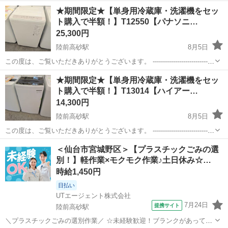
----------------------------- ★期間限定★【単身用冷蔵庫・洗濯機をセット...
宮城
仙台市
陸前高砂駅
生活家電
GS50
★期間限定★【単身用冷蔵庫・洗濯機をセッ
ト購入で半額！】T12550【パナソニ…
25,300円
陸前高砂駅
8月5日
この度は、ご覧いただきありがとうございます。 ------------------------------
----------------------------- ★期間限定★【単身用冷蔵庫・洗濯機をセット...
宮城
仙台市
陸前高砂駅
生活家電
半額
★期間限定★【単身用冷蔵庫・洗濯機をセッ
ト購入で半額！】T13014【ハイアー…
14,300円
陸前高砂駅
8月5日
この度は、ご覧いただきありがとうございます。 ------------------------------
----------------------------- ★期間限定★【単身用冷蔵庫・洗濯機をセット...
宮城
仙台市
陸前高砂駅
生活家電
半額
＜仙台市宮城野区＞【プラスチックごみの選
別！】軽作業×モクモク作業♪土日休み☆…
時給1,450円
日払い
UTエージェント株式会社
7月24日
提携サイト
陸前高砂駅
＼プラスチックごみの選別作業／ ☆未経験歓迎！ブランクがあっても