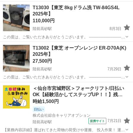
T13030【東芝 8kgドラム洗 TW-84GS4L
2025年】
110,000円
陸前高砂駅
8月3日
この度は、ご覧いただきありがとうございます。 ------------------------------
----------------------------- 【商品詳細】 商品名：東芝 8k...
宮城
仙台市
陸前高砂駅
生活家電
テント
T13002【東芝 オーブンレンジ ER-D70A(K)
2025年】
27,500円
陸前高砂駅
7月29日
この度は、ご覧いただきありがとうございます。 ------------------------------
----------------------------- 【商品詳細】 商品名：東芝 オーブン...
宮城
仙台市
陸前高砂駅
キッチン家電
D70
＜仙台市宮城野区＞フォークリフト/日払い
OK【経験活かしてステップUP！！】残…
時給1,500円
日払い
株式会社綜合キャリアオプション
7月21日
提携サイト
陸前高砂駅
【業務内容詳細】運ばれてきた荷物の荷受けや運搬、 投入作業！ 運ば