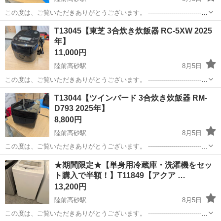
この度は、ご覧いただきありがとうございます。 ------------------------------
----------------------------- 【商品詳細】 商品名：アイリス 2口...
宮城
仙台市
陸前高砂駅
キッチン家電
アイリス
T13045【東芝 3合炊き炊飯器 RC-5XW 2025
年】
11,000円
陸前高砂駅
8月5日
この度は、ご覧いただきありがとうございます。 ------------------------------
----------------------------- 【商品詳細】 商品名：東芝 3合炊き...
宮城
仙台市
陸前高砂駅
キッチン家電
テント
T13044【ツインバード 3合炊き炊飯器 RM-
D793 2025年】
8,800円
陸前高砂駅
8月5日
この度は、ご覧いただきありがとうございます。 ------------------------------
----------------------------- 【商品詳細】 商品名：ツインバード ...
宮城
仙台市
陸前高砂駅
キッチン家電
ツインバード
★期間限定★【単身用冷蔵庫・洗濯機をセッ
ト購入で半額！】T11849【アクア …
13,200円
陸前高砂駅
8月5日
この度は、ご覧いただきありがとうございます。 ------------------------------