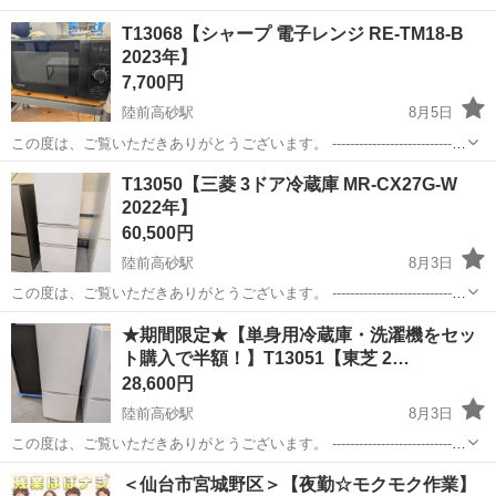
----------------------------- 【商品詳細】 商品名：ZEPEAL ...
宮城
仙台市
陸前高砂駅
キッチン家電
ZEPEAL
T13068【シャープ 電子レンジ RE-TM18-B
2023年】
7,700円
陸前高砂駅
8月5日
この度は、ご覧いただきありがとうございます。 ------------------------------
----------------------------- 【商品詳細】 商品名：シャープ 電子...
宮城
仙台市
陸前高砂駅
キッチン家電
テント
T13050【三菱 3ドア冷蔵庫 MR-CX27G-W
2022年】
60,500円
陸前高砂駅
8月3日
この度は、ご覧いただきありがとうございます。 ------------------------------
----------------------------- 【商品詳細】 商品名：三菱 3ド...
宮城
仙台市
陸前高砂駅
キッチン家電
テント
★期間限定★【単身用冷蔵庫・洗濯機をセッ
ト購入で半額！】T13051【東芝 2…
28,600円
陸前高砂駅
8月3日
この度は、ご覧いただきありがとうございます。 ------------------------------
----------------------------- ★期間限定★【単身用冷蔵庫・洗濯機をセ...
宮城
仙台市
陸前高砂駅
キッチン家電
半額
＜仙台市宮城野区＞【夜勤☆モクモク作業】