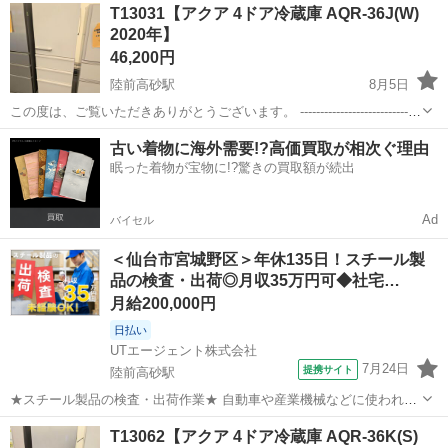
宮城
仙台市
陸前高砂駅
キッチン家電
テント
T13031【アクア 4ドア冷蔵庫 AQR-36J(W)
2020年】
46,200円
陸前高砂駅
8月5日
この度は、ご覧いただきありがとうございます。 ------------------------------
----------------------------- 【商品詳細】 商品名：アクア 4ドア...
宮城
仙台市
陸前高砂駅
キッチン家電
AQR
古い着物に海外需要!?高価買取が相次ぐ理由
眠った着物が宝物に!?驚きの買取額が続出
Ad
バイセル
＜仙台市宮城野区＞年休135日！スチール製
品の検査・出荷◎月収35万円可◆社宅…
月給200,000円
日払い
UTエージェント株式会社
7月24日
提携サイト
陸前高砂駅
★スチール製品の検査・出荷作業★ 自動車や産業機械などに使われる
スチール製品を製造している工場です！ ＜具体的には…＞ ◇製品の検
宮城
仙台市
陸前高砂駅
工場
T13062【アクア 4ドア冷蔵庫 AQR-36K(S)
査 ◇製品の結束作業 ◇ラベル添付 ◇荷揃え ◇出荷作業 ☆未経験の方