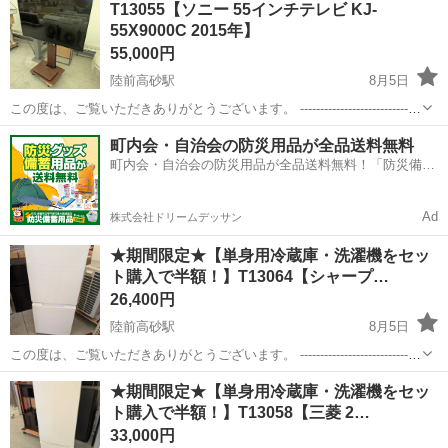
T13055【ソニー 55インチテレビ KJ-
55X9000C 2015年】
55,000円
陸前高砂駅
8月5日
この度は、ご覧いただきありがとうございます。 ------------------------------
----------------------------- 【商品詳細】 商品名：ソニー 55イ...
宮城
仙台市
陸前高砂駅
テレビ
55インチ
町内会・自治会の防災用品が全品送料無料
町内会・自治会の防災用品が全品送料無料！「防災備蓄
用品ドットコム」
Ad
株式会社ドリームデッサン
★期間限定★【単身用冷蔵庫・洗濯機をセッ
ト購入で半額！】T13064【シャープ…
26,400円
陸前高砂駅
8月5日
この度は、ご覧いただきありがとうございます。 ------------------------------
----------------------------- ★期間限定★【単身用冷蔵庫・洗濯機をセット...
宮城
仙台市
陸前高砂駅
キッチン家電
半額
★期間限定★【単身用冷蔵庫・洗濯機をセッ
ト購入で半額！】T13058【三菱 2…
33,000円