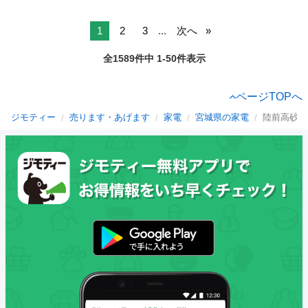
1
2
3
...
次へ
全1589件中 1-50件表示
ページTOPへ
ジモティー
売ります・あげます
家電
宮城県の家電
陸前高砂駅