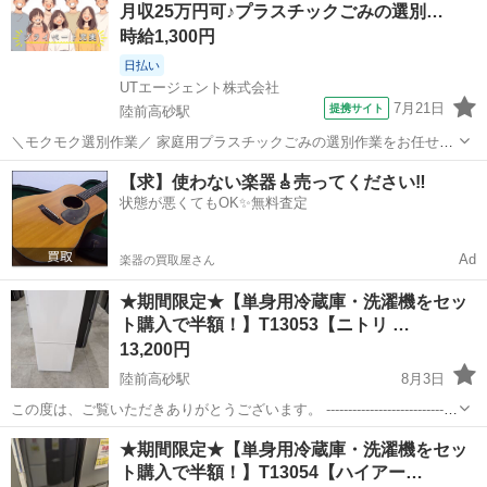
月収25万円可♪プラスチックごみの選別…
時給1,300円
日払い
UTエージェント株式会社
7月21日
提携サイト
陸前高砂駅
＼モクモク選別作業／ 家庭用プラスチックごみの選別作業をお任せし
ます♪ ほとんどの方が未経験からのスタートなので安心◎ ＜具体的に
宮城
仙台市
陸前高砂駅
工場
【求】使わない楽器🎸売ってください‼️
は…＞ ①ベルトコンベヤーに流れてくる 四角に固めたプラスチック
状態が悪くてもOK✨無料査定
ごみをほぐす ②プラス...
Ad
楽器の買取屋さん
★期間限定★【単身用冷蔵庫・洗濯機をセッ
ト購入で半額！】T13053【ニトリ …
13,200円
陸前高砂駅
8月3日
この度は、ご覧いただきありがとうございます。 ------------------------------
----------------------------- ★期間限定★【単身用冷蔵庫・洗濯機をセ...
宮城
仙台市
陸前高砂駅
キッチン家電
NTR
★期間限定★【単身用冷蔵庫・洗濯機をセッ
ト購入で半額！】T13054【ハイアー…