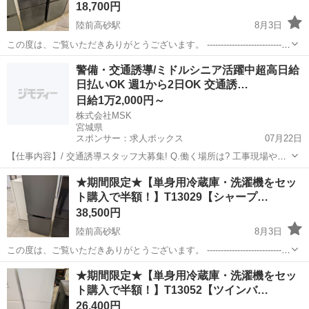
18,700円
陸前高砂駅
8月3日
この度は、ご覧いただきありがとうございます。 ------------------------------
----------------------------- ★期間限定★【単身用冷蔵庫・洗濯機をセ...
宮城
仙台市
陸前高砂駅
キッチン家電
半額
警備・交通誘導/ミドルシニア活躍中超高日給
日払いOK 週1から2日OK 交通誘…
日給1万2,000円～
株式会社MSK
宮城県
スポンサー：求人ボックス
07月22日
【仕事内容】/ 交通誘導スタッフ大募集! Q.働く場所は? 工事現場や駐
車場、イベント会場など。 国際的なスポーツ大会の警備も 行っていま
アルバイト・パート
★期間限定★【単身用冷蔵庫・洗濯機をセッ
した! Q.交通誘導スタッフって何するの? 先輩の指示に従って、 看板
ト購入で半額！】T13029【シャープ…
やカラーコーンの設置や...
38,500円
陸前高砂駅
8月3日
この度は、ご覧いただきありがとうございます。 ------------------------------
----------------------------- ★期間限定★【単身用冷蔵庫・洗濯機をセ...
宮城
仙台市
陸前高砂駅
キッチン家電
半額
★期間限定★【単身用冷蔵庫・洗濯機をセッ
ト購入で半額！】T13052【ツインバ…
26,400円