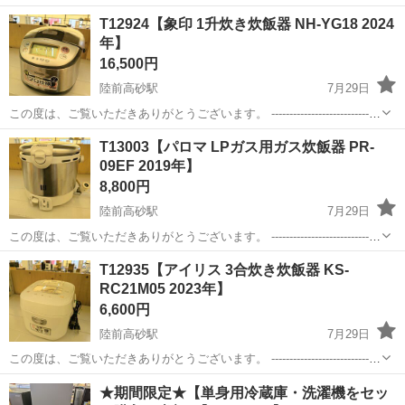
れてきた荷物の開梱、 ピットへの投入作業・カウンターフォークリフ
宮城
仙台市
陸前高砂駅
ドライバー
T12924【象印 1升炊き炊飯器 NH-YG18 2024
トでの運搬※トラックの荷物の重さを量る業務トラックの誘導や数字
年】
の記録等も1部ございます。 【取...
16,500円
陸前高砂駅
7月29日
この度は、ご覧いただきありがとうございます。 ------------------------------
----------------------------- 【商品詳細】 商品名：象印 1升炊き...
宮城
仙台市
陸前高砂駅
キッチン家電
テント
T13003【パロマ LPガス用ガス炊飯器 PR-
09EF 2019年】
8,800円
陸前高砂駅
7月29日
この度は、ご覧いただきありがとうございます。 ------------------------------
----------------------------- 【商品詳細】 商品名：パロマ LPガ...
宮城
仙台市
陸前高砂駅
キッチン家電
LPガス
T12935【アイリス 3合炊き炊飯器 KS-
RC21M05 2023年】
6,600円
陸前高砂駅
7月29日
この度は、ご覧いただきありがとうございます。 ------------------------------
----------------------------- 【商品詳細】 商品名：アイリス 3合...
宮城
仙台市
陸前高砂駅
キッチン家電
アイリス
★期間限定★【単身用冷蔵庫・洗濯機をセッ