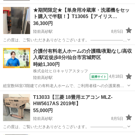
★期間限定★【単身用冷蔵庫・洗濯機をセッ
ト購入で半額！】T13065【アイリス…
36,300円
陸前高砂駅
8月5日
この度は、ご覧いただきありがとうございます。 ------------------------------
----------------------------- ★期間限定★【単身用冷蔵庫・洗濯機をセット...
宮城
仙台市
陸前高砂駅
キッチン家電
IRSN
介護付有料老人ホームの介護職/夜勤なし/高収
入/駅近徒歩8分/仙台市宮城野区
時給1,300円
株式会社ヒロキャリアスタッフ
4月18日
提携サイト
陸前高砂駅
総室数66室/3階建ての有料老人ホームで、ご利用者様への介護業務全
般を対応頂きます。 ・生活介助 ・身体介助 ・入浴介助 ・食事の準備
宮城
陸前高砂駅
介護
T13033【三菱 18畳用エアコン MLZ-
・配膳、下膳 ・清掃 等 【変更範囲：変更なし】 ◆お仕事詳細 希望
HW5617AS 2019年】
休、勤務シフト、...
55,000円
陸前高砂駅
8月5日
この度は、ご覧いただきありがとうございます。 ------------------------------
----------------------------- 【商品詳細】 商品名：三菱 18畳用...
宮城
仙台市
陸前高砂駅
季節、空調家電