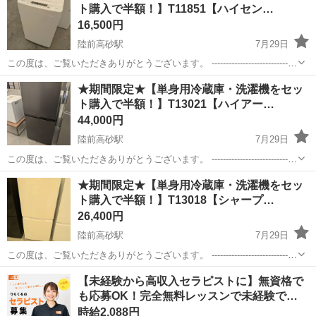
ト購入で半額！】T11851【ハイセン…
16,500円
陸前高砂駅
7月29日
この度は、ご覧いただきありがとうございます。 ------------------------------
----------------------------- ★期間限定★【単身用冷蔵庫・洗濯機をセット...
宮城
仙台市
陸前高砂駅
生活家電
半額
★期間限定★【単身用冷蔵庫・洗濯機をセッ
ト購入で半額！】T13021【ハイアー…
44,000円
陸前高砂駅
7月29日
この度は、ご覧いただきありがとうございます。 ------------------------------
----------------------------- ★期間限定★【単身用冷蔵庫・洗濯機をセット...
宮城
仙台市
陸前高砂駅
キッチン家電
半額
★期間限定★【単身用冷蔵庫・洗濯機をセッ
ト購入で半額！】T13018【シャープ…
26,400円
陸前高砂駅
7月29日
この度は、ご覧いただきありがとうございます。 ------------------------------
----------------------------- ★期間限定★【単身用冷蔵庫・洗濯機をセット...
宮城
仙台市
陸前高砂駅
キッチン家電
半額
【未経験から高収入セラピストに】無資格で
も応募OK！完全無料レッスンで未経験で…
時給2,088円