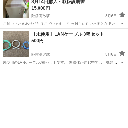
8月14日購入・取扱説明書…
15,000円
陸前高砂駅
8月6日
ご覧いただきありがとうございます。 引っ越しに伴い不要となるた
め、お譲りいたします。 **パナソニック製 全自動洗濯機（6.0kg）**で
宮城
仙台市
陸前高砂駅
生活家電
【未使用】LANケーブル 3種セット
す。 2022年8月14日に新品で購入し、夫婦暮らしで大切に使用して...
500円
陸前高砂駅
8月6日
未使用のLANケーブル3種セットです。 無線化が進む中でも、機器同
士の安定接続や高速通信のためにまだまだ活躍するアイテムです。
宮城
仙台市
陸前高砂駅
その他
LANケーブル
【状態】 すべて未使用・保管品です。 【仕様】 各ケーブルの長さや
タイプは、添...