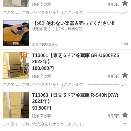
陸前高砂駅
8月5日
この度は、ご覧いただきありがとうございます。 ------------------------------
----------------------------- ★期間限定★【単身用冷蔵庫・洗濯機をセット...
宮城
仙台市
陸前高砂駅
キッチン家電
【求】使わない楽器🎸売ってください‼️
状態が悪くてもOK✨無料査定
Ad
楽器の買取屋さん
T13061【東芝 6ドア冷蔵庫 GR-U600FZS
2022年】
198,000円
陸前高砂駅
8月5日
この度は、ご覧いただきありがとうございます。 ------------------------------
----------------------------- 【商品詳細】 商品名：東芝 6ドア冷...
宮城
仙台市
陸前高砂駅
キッチン家電
FZS
T13063【日立 5ドア冷蔵庫 R-S40N(XW)
2021年】
93,500円
陸前高砂駅
8月5日
この度は、ご覧いただきありがとうございます。 ------------------------------
----------------------------- 【商品詳細】 商品名：日立 5ドア冷...