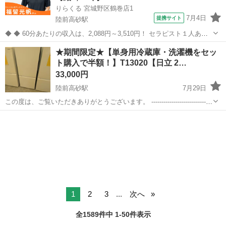
りらくる 宮城野区鶴巻店1
7月4日
提携サイト
陸前高砂駅
◆ ◆ 60分あたりの収入は、2,088円～3,510円！ セラピスト１人あた
りの施術数がコロナ禍前と比べて1.3倍に増加！ 一生モノの技術を身に
宮城
仙台市
陸前高砂駅
セラピスト
★期間限定★【単身用冷蔵庫・洗濯機をセッ
付けてしっかり稼ぐなら今がチャンス！ ★応募後の流れ★詳細欄もご
ト購入で半額！】T13020【日立 2…
覧下さい...
33,000円
陸前高砂駅
7月29日
この度は、ご覧いただきありがとうございます。 ------------------------------
----------------------------- ★期間限定★【単身用冷蔵庫・洗濯機をセット...
宮城
仙台市
陸前高砂駅
キッチン家電
半額
1
2
3
...
次へ
全1589件中 1-50件表示