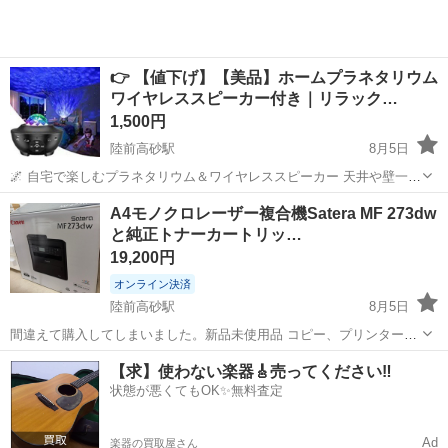
👉 【値下げ】【美品】ホームプラネタリウム
ワイヤレススピーカー付き｜リラック…
1,500円
陸前高砂駅
8月5日
🌌 自宅で楽しむプラネタリウム＆ワイヤレススピーカー 天井や壁一面
に星空や海底のようなゆらめきを投影できるホームプラネタリウムで
宮城
仙台市
陸前高砂駅
A4モノクロレーザー複合機Satera MF 273dw
す。 ワイヤレススピーカー機能付きで、お気に入りの音楽に合わせて
と純正トナーカートリッ…
プロジェクター、ホームシアター
プラネタリウム
光が反応。 お子様も大喜び...
19,200円
オンライン決済
陸前高砂駅
8月5日
間違えて購入してしまいました。新品未使用品 コピー、プリンター、
スキャン可能 トナーも必然的に使えないので購入していただける方
宮城
仙台市
陸前高砂駅
その他
【求】使わない楽器🎸売ってください‼️
ご連絡ください。 値下げ交渉受け付けます。
状態が悪くてもOK✨無料査定
Ad
楽器の買取屋さん