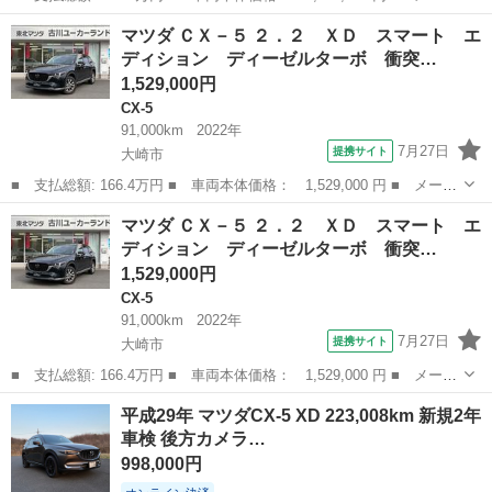
ー名： マツダ ■ 車種名： ＣＸ－５ ■ グレード名： 純正ナ
宮城
大崎市
CX-5
マツダ ＣＸ－５ ２．２ ＸＤ スマート エ
ビ Ｂｌｕｅｔｏｏｔｈ フルセグＴＶ バックカメラ ブラインド
ディション ディーゼルターボ 衝突…
スポット...
1,529,000円
CX-5
91,000km
2022年
7月27日
提携サイト
大崎市
■ 支払総額: 166.4万円 ■ 車両本体価格： 1,529,000 円 ■ メーカ
ー名： マツダ ■ 車種名： ＣＸ－５ ■ グレード名： ２．２
宮城
大崎市
CX-5
マツダ ＣＸ－５ ２．２ ＸＤ スマート エ
ＸＤ スマート エディション ディーゼルターボ 衝突軽減ブレー
ディション ディーゼルターボ 衝突…
キ／３６...
1,529,000円
CX-5
91,000km
2022年
7月27日
提携サイト
大崎市
■ 支払総額: 166.4万円 ■ 車両本体価格： 1,529,000 円 ■ メーカ
ー名： マツダ ■ 車種名： ＣＸ－５ ■ グレード名： ２．２
宮城
大崎市
CX-5
平成29年 マツダCX-5 XD 223,008km 新規2年
ＸＤ スマート エディション ディーゼルターボ 衝突軽減ブレー
車検 後方カメラ…
キ／３６...
998,000円