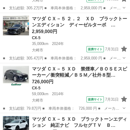
大崎市
■ 支払総額: 305.2万円 ■ 車両本体価格： 2,959,000 円 ■ メーカ
ー名： マツダ ■ 車種名： ＣＸ－５ ■ グレード名： ２．２
宮城
大崎市
CX-5
マツダ ＣＸ－５ ２．２ ＸＤ ブラックトー
ＸＤ ブラックトーンエディション ディーゼルターボ 衝突軽減ブ
ンエディション ディーゼルターボ …
レーキ／...
2,959,000円
CX-5
35,000km
2024年
7月31日
提携サイト
大崎市
■ 支払総額: 305.4万円 ■ 車両本体価格： 2,959,000 円 ■ メーカ
ー名： マツダ ■ 車種名： ＣＸ－５ ■ グレード名： ２．２
宮城
大崎市
CX-5
マツダ ＣＸ－５ ＸＤ 禁煙車／ＢＯＳＥスピ
ＸＤ ブラックトーンエディション ディーゼルターボ 衝突軽減ブ
ーカー／衝突軽減／ＢＳＭ／社外８型…
レーキ／...
726,000円
CX-5
59,000km
2014年
7月31日
提携サイト
大崎市
■ 支払総額: 79.8万円 ■ 車両本体価格： 726,000 円 ■ メーカー
名： マツダ ■ 車種名： ＣＸ－５ ■ グレード名： ＸＤ 禁煙
宮城
大崎市
CX-5
マツダ ＣＸ－５ ＸＤ ブラックトーンエディ
車／ＢＯＳＥスピーカー／衝突軽減／ＢＳＭ／社外８型ナビ／フルセ
ション 純正ナビ フルセグＴＶ Ｂ…
グ／バックカ...