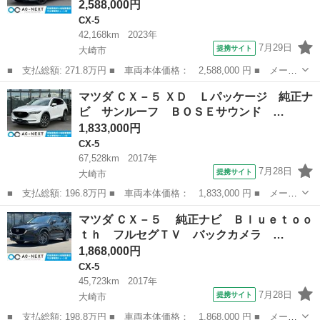
2,588,000円
CX-5
42,168km
2023年
7月29日
提携サイト
大崎市
■ 支払総額: 271.8万円 ■ 車両本体価格： 2,588,000 円 ■ メーカ
ー名： マツダ ■ 車種名： ＣＸ－５ ■ グレード名： ＸＤ ブ
宮城
大崎市
CX-5
マツダ ＣＸ－５ ＸＤ Ｌパッケージ 純正ナ
ラックトーンエディション 純正ナビ フルセグＴＶ Ｂｌｕｅｔｏ
ビ サンルーフ ＢＯＳＥサウンド …
ｏｔｈ ...
1,833,000円
CX-5
67,528km
2017年
7月28日
提携サイト
大崎市
■ 支払総額: 196.8万円 ■ 車両本体価格： 1,833,000 円 ■ メーカ
ー名： マツダ ■ 車種名： ＣＸ－５ ■ グレード名： ＸＤ Ｌ
宮城
大崎市
CX-5
マツダ ＣＸ－５ 純正ナビ Ｂｌｕｅｔｏｏ
パッケージ 純正ナビ サンルーフ ＢＯＳＥサウンド ＢＴ ブラ
ｔｈ フルセグＴＶ バックカメラ …
インドス...
1,868,000円
CX-5
45,723km
2017年
7月28日
提携サイト
大崎市
■ 支払総額: 198.8万円 ■ 車両本体価格： 1,868,000 円 ■ メーカ