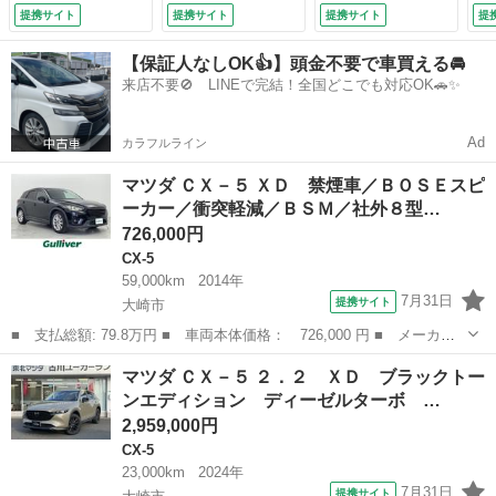
ルコン／ＥＴＣ／ド
ーモニター （検
ーモニター （検
ル
提携サイト
提携サイト
提携サイト
提
ライブレコーダー／
9.7）
9.7）
ラ
ＥＴＣ／Ａストップ
Ｅ
【保証人なしOK👍】頭金不要で車買える🚘
／横滑り防止装置／
／
来店不要🚫 LINEで完結！全国どこでも対応OK🚗✨
純正１７インチアル
純
ミ／オートライト
ミ
（検9.9）
（検
Ad
カラフルライン
マツダ ＣＸ－５ ＸＤ 禁煙車／ＢＯＳＥスピ
ーカー／衝突軽減／ＢＳＭ／社外８型…
726,000円
CX-5
59,000km
2014年
7月31日
提携サイト
大崎市
■ 支払総額: 79.8万円 ■ 車両本体価格： 726,000 円 ■ メーカー
名： マツダ ■ 車種名： ＣＸ－５ ■ グレード名： ＸＤ 禁煙
宮城
大崎市
CX-5
マツダ ＣＸ－５ ２．２ ＸＤ ブラックトー
車／ＢＯＳＥスピーカー／衝突軽減／ＢＳＭ／社外８型ナビ／フルセ
ンエディション ディーゼルターボ …
グ／バックカ...
2,959,000円
CX-5
23,000km
2024年
7月31日
提携サイト