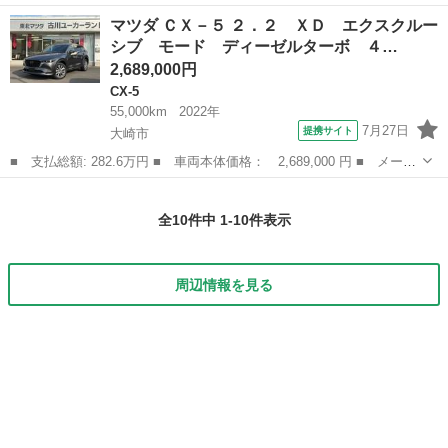
ー名： マツダ ■ 車種名： ＣＸ－５ ■ グレード名： ＸＤ Ｌ
宮城
大崎市
CX-5
マツダ ＣＸ－５ ２．２ ＸＤ エクスクルー
パッケージ 純正ナビ サンルーフ ＢＯＳＥサウンド ＢＴ ブラ
シブ モード ディーゼルターボ ４…
インドス...
2,689,000円
CX-5
55,000km
2022年
7月27日
提携サイト
大崎市
■ 支払総額: 282.6万円 ■ 車両本体価格： 2,689,000 円 ■ メーカ
ー名： マツダ ■ 車種名： ＣＸ－５ ■ グレード名： ２．２
宮城
大崎市
CX-5
ＸＤ エクスクルーシブ モード ディーゼルターボ ４ 衝突軽減
全10件中 1-10件表示
ブレーキ...
周辺情報を見る