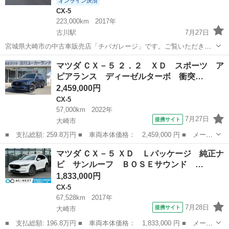
オンライン決済
CX-5
223,000km
2017年
古川駅
7月27日
宮城県大崎市の中古車販売店「チバガレージ」です。ご覧いただきあ
りがとうございます。 ★お取引の前に必ずご連絡ください。プロフィ
宮城
大崎市
古川駅
CX-5
マツダ ＣＸ－５ ２．２ ＸＤ スポーツ ア
ールも併せてご覧ください。ご連絡お待ちしております。 ■車両情報
ピアランス ディーゼルターボ 衝突…
・マツダ CX-5 XD ・駆...
2,459,000円
CX-5
57,000km
2022年
7月27日
提携サイト
大崎市
■ 支払総額: 259.8万円 ■ 車両本体価格： 2,459,000 円 ■ メーカ
ー名： マツダ ■ 車種名： ＣＸ－５ ■ グレード名： ２．２
宮城
大崎市
CX-5
マツダ ＣＸ－５ ＸＤ Ｌパッケージ 純正ナ
ＸＤ スポーツ アピアランス ディーゼルターボ 衝突軽減ブレー
ビ サンルーフ ＢＯＳＥサウンド …
キ／３６...
1,833,000円
CX-5
67,528km
2017年
7月28日
提携サイト
大崎市
■ 支払総額: 196.8万円 ■ 車両本体価格： 1,833,000 円 ■ メーカ