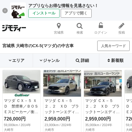
アプリならお得な情報を見逃さない！
インストール
アプリで開く
宮城県
検索
ログイン
投稿
宮城県 大崎市のCX-5(マツダ)の中古車
人気キーワード
エリア
ジャンル
詳細
新着順
マツダ ＣＸ－５ Ｘ
マツダ ＣＸ－５
マツダ ＣＸ－５
マ
Ｄ 禁煙車／ＢＯＳ
２．２ ＸＤ ブラ
２．２ ＸＤ ブラ
Ｄ
Ｅスピーカー／衝突
ックトーンエディシ
ックトーンエディシ
Ｅ
軽減／ＢＳＭ／社外
ョン ディーゼルタ
ョン ディーゼルタ
軽
726,000円
2,959,000円
2,959,000円
72
８型ナビ／フルセグ
ーボ 衝突軽減ブレ
ーボ 衝突軽減ブレ
８
59,000km / 2014年
23,000km / 2024年
35,000km / 2024年
59,
／バックカメラ／ク
ーキ／３６０°ビュ
ーキ／３６０°ビュ
／
大崎市
大崎市
大崎市
大