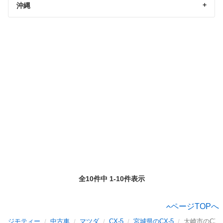
沖縄
全10件中 1-10件表示
ページTOPへ
ジモティー
中古車
マツダ
CX-5
宮城県のCX-5
大崎市のCX-