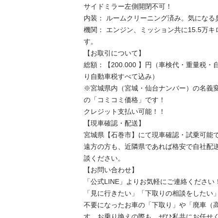
サイドミラー左側開閉不可！

​内装： ルームクリーニング済み。気になる
​機関： エンジン、ミッション共に15.5万
す。

​【お取引について】

​総額：【200.000 】円（車検代・重量
り自動車税すべて込み）

※宮城県内（宮城・仙台ナンバー）の名義
の「コミコミ価格」です！

クレジット支払い可能！！

​【現車確認・配送】

​宮城県【石巻市】にて現車確認・試乗可能で
​遠方の方も、近隣県であれば格安で自社配
談ください。

​【お問い合わせ】

​「公式LINE」よりお気軽にご連絡ください！
「見に行きたい」「下取りの相談をしたい」
​不要になったお車の「下取り」や「廃車（
す。お乗り換えの際も、ぜひ私共にお任せく