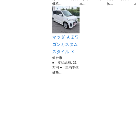
価格...
本...
体...
本
マツダ ＡＺワ
ゴンカスタム
スタイル Ｘ...
仙台市
■ 支払総額: 21
万円 ■ 車両本体
価格...