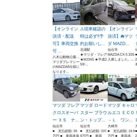
【オンライン
⚠️現車確認の
【オンライン
決済・配送
時は必ず‼️予
決済】🚘マツ
可】車両交換
約お願いし...
ダ MAZD...
北浦駅
仙台市
可 ...
★マツダ・フレア
MAZDA CX-5 20S
八木山動物公園...
★MJ34S ★平成2
入庫しました。...
マツダプレマシー
5年...
本
のMAZDA5仕様に
なります...
マツダ フレア
マツダ ロード
マツダ キャロ
クロスオーバ
スター ブラウ
ルエコ ＥＣＯ
ー ＸＳ ナ...
ン・トップ...
－Ｌ ワン...
仙台市
仙台市
大崎市
■ 支払総額: 39
■ 支払総額: 337.
■ 支払総額: 19.8
万円 ■ 車両本体
9万円 ■ 車両
万円 ■ 車両本