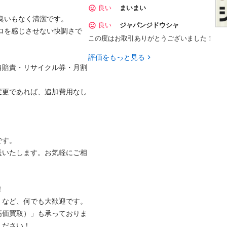
良い
まいまい
臭いもなく清潔です。

良い
ジャパンジドウシャ
キロを感じさせない快調さで
この度はお取引ありがとうございました！
評価をもっと見る
税・自賠責・リサイクル券・月割
変更であれば、追加費用なし
す。

送いたします。お気軽にご相


など、何でも大歓迎です。

高価買取）」も承っておりま
ださい！
