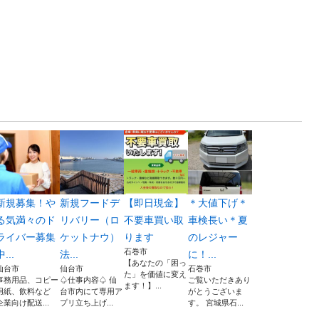
新規募集！や
新規フードデ
【即日現金】
＊大値下げ＊
る気満々のド
リバリー（ロ
不要車買い取
車検長い＊夏
ライバー募集
ケットナウ）
ります
のレジャー
石巻市
中...
法...
に！...
【あなたの「困っ
仙台市
仙台市
石巻市
た」を価値に変え
事務用品、コピー
♤仕事内容♤ 仙
ご覧いただきあり
ます！】 ​...
用紙、飲料など
台市内にて専用ア
がとうございま
企業向け配送...
プリ立ち上げ...
す。 宮城県石...