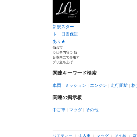
新規スター
ト！日当保証
あり★
仙台市
♤仕事内容♤ 仙
台市内にて専用ア
プリ立ち上げ...
関連キーワード検索
車両
ミッション
エンジン
走行距離
格
関連の掲示板
中古車
マツダ
その他
ジモティー
中古車
マツダ
その他
宮