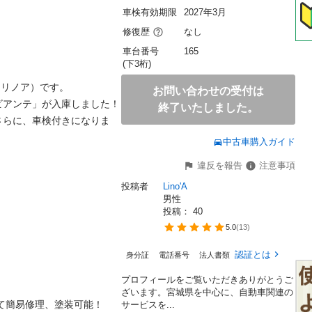
車検有効期限
2027年3月
修復歴
なし
車台番号
165
(下3桁)
・リノア）です。

お問い合わせの受付は
ビアンテ」が入庫しました！

終了いたしました。
。さらに、車検付きになりま
中古車購入ガイド
違反を報告
注意事項
投稿者
Lino'A
男性
投稿： 
40
5.0
(
13
)
認証とは
身分証
電話番号
法人書類
​プロフィールをご覧いただきありがとうご
ざいます。 ​宮城県を中心に、自動車関連の
て簡易修理、塗装可能！

サービスを...