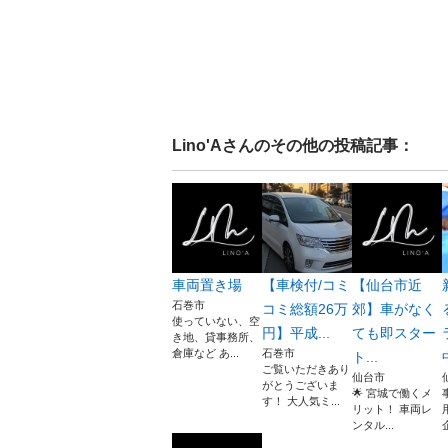
Lino'A
さんのその他の投稿記事：
車両置き場
​【車検付/コミ
​【仙台市近
石巻市
コミ総額26万
郊】車がなく
使っていない、空
円】平成...
ても即スター
き地、貸事務所、
倉庫など あ...
石巻市
ト...
ご覧いただきあり
仙台市
がとうございま
​🌟 宮城で働くメ
す！ 大人気ミ...
リット！ 車両レ
ンタル...