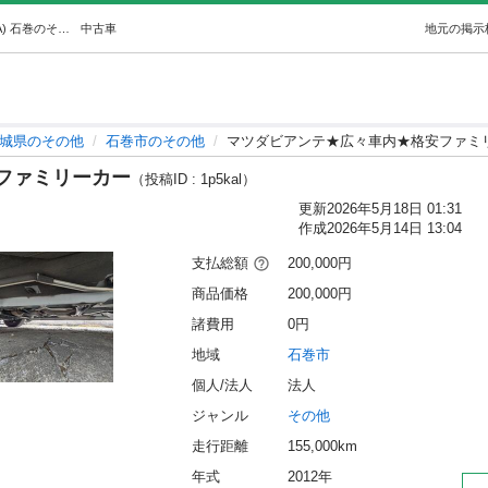
マツダビアンテ★広々車内★格安ファミリーカー (Lino'A) 石巻のその他の中古車｜ジモティー
中古車
地元の掲示
城県のその他
石巻市のその他
マツダビアンテ★広々車内★格安ファミ
ファミリーカー
（投稿ID : 1p5kal）
更新
2026年5月18日 01:31
作成
2026年5月14日 13:04
支払総額
200,000円
商品価格
200,000円
諸費用
0円
地域
石巻市
個人/法人
法人
ジャンル
その他
走行距離
155,000km
年式
2012年