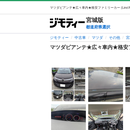
宮城
版
都道府県選択
ジモティー
中古車
マツダ
その他
宮
マツダビアンテ★広々車内★格安