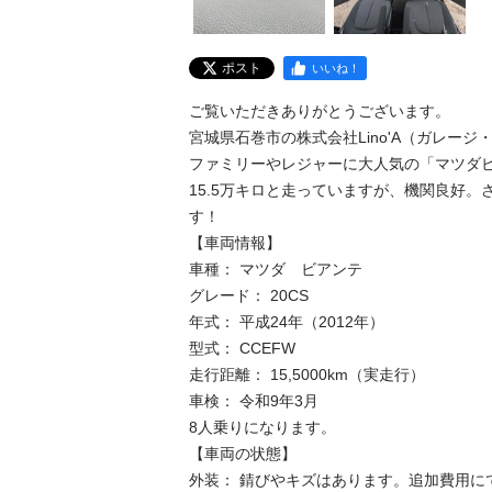
ポスト
いいね！
ご覧いただきありがとうございます。

宮城県石巻市の株式会社Lino'A（ガレージ
​ファミリーやレジャーに大人気の「マツダ
15.5万キロと走っていますが、機関良好
す！

​【車両情報】

​車種： マツダ　ビアンテ

​グレード： 20CS

​年式： 平成24年（2012年）

​型式： CCEFW

​走行距離： 15,5000km（実走行）

​車検： 令和9年3月

8人乗りになります。

​【車両の状態】

​外装： 錆びやキズはあります。追加費用に