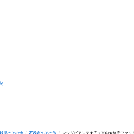
安
城県のその他
石巻市のその他
マツダビアンテ★広々車内★格安ファミ