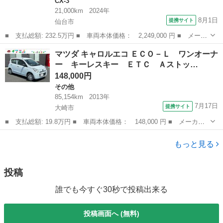
CX-3
21,000km
2024年
8月1日
提携サイト
仙台市
■ 支払総額: 232.5万円 ■ 車両本体価格： 2,249,000 円 ■ メーカ
ー名： マツダ ■ 車種名： ＣＸ－３ ■ グレード名： １．５
宮城
仙台市
CX-3
マツダ キャロルエコ ＥＣＯ－Ｌ ワンオーナ
１５Ｓ アーバン ドレッサー 衝突軽減ブレーキ ■ 排気量：
ー キーレスキー ＥＴＣ Ａストッ…
1500...
148,000円
その他
85,154km
2013年
7月17日
提携サイト
大崎市
■ 支払総額: 19.8万円 ■ 車両本体価格： 148,000 円 ■ メーカー
名： マツダ ■ 車種名： キャロルエコ ■ グレード名： ＥＣＯ
宮城
大崎市
その他
－Ｌ ワンオーナー キーレスキー ＥＴＣ Ａストップ ■ 排気
もっと見る
量： 660...
投稿
誰でも今すぐ30秒で投稿出来る
投稿画面へ (無料)