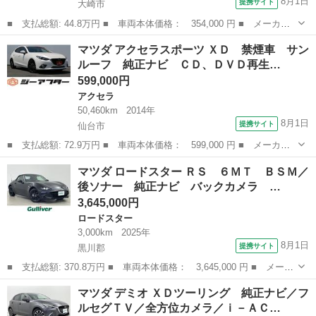
8月1日
提携サイト
大崎市
■ 支払総額: 44.8万円 ■ 車両本体価格： 354,000 円 ■ メーカー
名： マツダ ■ 車種名： デミオ ■ グレード名： １３Ｃ－Ｖ
宮城
大崎市
デミオ
マツダ アクセラスポーツ ＸＤ 禁煙車 サン
スマートエディションＩＩ 純正ナビ／フルセグＴＶ／ＣＤ／ＤＶＤ
ルーフ 純正ナビ ＣＤ、ＤＶＤ再生…
／Ｂｌｕｅｔ...
599,000円
アクセラ
50,460km
2014年
8月1日
提携サイト
仙台市
■ 支払総額: 72.9万円 ■ 車両本体価格： 599,000 円 ■ メーカー
名： マツダ ■ 車種名： アクセラスポーツ ■ グレード名： Ｘ
宮城
仙台市
アクセラ
マツダ ロードスター ＲＳ ６ＭＴ ＢＳＭ／
Ｄ 禁煙車 サンルーフ 純正ナビ ＣＤ、ＤＶＤ再生 ＢＯＳＥサ
後ソナー 純正ナビ バックカメラ …
ウンド バッ...
3,645,000円
ロードスター
3,000km
2025年
8月1日
提携サイト
黒川郡
■ 支払総額: 370.8万円 ■ 車両本体価格： 3,645,000 円 ■ メーカ
ー名： マツダ ■ 車種名： ロードスター ■ グレード名： Ｒ
宮城
黒川郡
ロードスター
マツダ デミオ ＸＤツーリング 純正ナビ／フ
Ｓ ６ＭＴ ＢＳＭ／後ソナー 純正ナビ バックカメラ ＲＥＣＡ
ルセグＴＶ／全方位カメラ／ｉ－ＡＣ…
ＲＯシート...