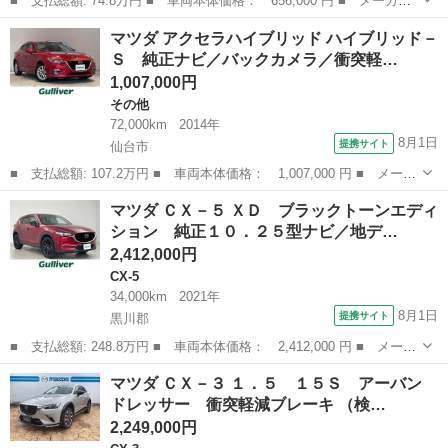
■ 支払総額: 74.8万円 ■ 車両本体価格： 656,000 円 ■ メーカー
名： マツダ ■ 車種名： デミオ ■ グレード名： ＸＤツーリン
宮城
黒川郡
デミオ
マツダ アクセラハイブリッド ハイブリッド－
グ Ｌパッケージ セーフティパッケージ／マツダコネクトナビ／地
Ｓ 純正ナビ／バックカメラ／衝突軽…
デジＴＶ／Ｃ...
1,007,000円
その他
72,000km
2014年
8月1日
提携サイト
仙台市
■ 支払総額: 107.2万円 ■ 車両本体価格： 1,007,000 円 ■ メーカ
ー名： マツダ ■ 車種名： アクセラハイブリッド ■ グレード
宮城
仙台市
その他
マツダ ＣＸ－５ ＸＤ ブラックトーンエディ
名： ハイブリッド－Ｓ 純正ナビ／バックカメラ／衝突軽減装置／
ション 純正１０．２５型ナビ／地デ…
レーンキー...
2,412,000円
CX-5
34,000km
2021年
8月1日
提携サイト
黒川郡
■ 支払総額: 248.8万円 ■ 車両本体価格： 2,412,000 円 ■ メーカ
ー名： マツダ ■ 車種名： ＣＸ－５ ■ グレード名： ＸＤ ブ
宮城
黒川郡
CX-5
マツダ ＣＸ－３ １．５ １５Ｓ アーバン
ラックトーンエディション 純正１０．２５型ナビ／地デジ／Ｂｌｕ
ドレッサー 衝突軽減ブレーキ （検…
ｅｔｏｏ...
2,249,000円