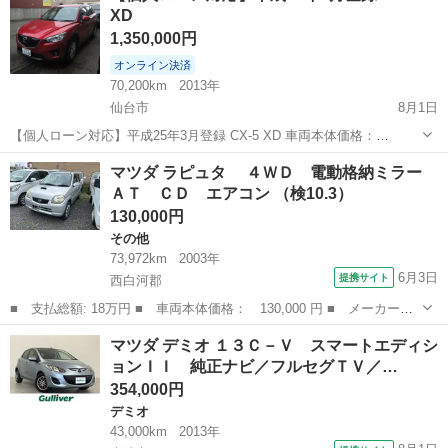
XD
の方 ...
1,350,000円
オンライン決済
70,200km
2013年
仙台市
8月1日
【個人ローン対応】平成25年3月登録 CX-5 XD 車両本体価格：
1,350,000円 メーカー名：マツダ 車種名：CX-5 XD 排気量：2,200cc
宮城
仙台市
マツダ
車両
マツダ ラピュタ ４ＷＤ 電動格納ミラー
年式：H25年3月 走行距離：...
ＡＴ ＣＤ エアコン （検10.3）
130,000円
その他
73,972km
2003年
6月3日
提携サイト
西白河郡
■ 支払総額: 18万円 ■ 車両本体価格： 130,000 円 ■ メーカー
名： マツダ ■ 車種名： ラピュタ ■ グレード名： ４ＷＤ
福島
西白河郡
その他
マツダ デミオ １３Ｃ－Ｖ スマートエディシ
電動格納ミラー ＡＴ ＣＤ エアコン ■ 排気量： 660cc ■ ドア
ョンＩＩ 純正ナビ／フルセグＴＶ／…
枚数：...
354,000円
デミオ
43,000km
2013年