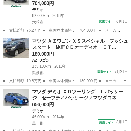
704,000円
デミオ
82,000km
2018年
8月1日
提携サイト
大崎市
■ 支払総額: 76.2万円 ■ 車両本体価格： 704,000 円 ■ メーカー
名： マツダ ■ 車種名： デミオ ■ グレード名： ＸＤツーリン
宮城
大崎市
デミオ
マツダ ＡＺワゴン ＸＳスペシャル プッシュ
グ 純正ナビ／フルセグＴＶ／全方位カメラ／ｉ－ＡＣＴＩＶＳＥＮ
スタート 純正ＣＤオーディオ ＥＴ…
ＳＥ／スマー...
180,000円
AZ-ワゴン
135,100km
2010年
7月31日
提携サイト
紫波郡
■ 支払総額: 19.8万円 ■ 車両本体価格： 180,000 円 ■ メーカー
名： マツダ ■ 車種名： ＡＺワゴン ■ グレード名： ＸＳスペ
岩手
紫波郡
AZ-ワゴン
マツダ デミオ ＸＤツーリング Ｌパッケー
シャル プッシュスタート 純正ＣＤオーディオ ＥＴＣ スマート
ジ セーフティパッケージ／マツダコネ…
キー ■ 排...
656,000円
デミオ
46,000km
2014年
8月1日
提携サイト
黒川郡