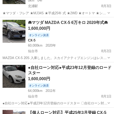
0km
0年
北浦駅
8月3日
★マツダ・フレア ★MJ34S ★平成25年 式 ★2WD ★オートマ ★シャ
ンパンゴールド色 ★車検ナシ ★NA 🔵車検取得の際はお問合せ下さ
宮城
遠田郡
北浦駅
その他
エバポレーター
🚘マツダ MAZDA CX-5 6万キロ 2020年式🚘
い。 🔴少しエアコン効き悪いかもです💦（軽自動車なのでw） 🟡2年
1,600,000円
前にエア...
オンライン決済
CX-5
60,000km
2020年
仙台市
8月2日
MAZDA CX-5 20S 入庫しました。スカイアクティブエンジンはレスポ
ンスが良く運転も楽しめますし、その割に燃費も良く維持費も優しめ
宮城
仙台市
CX-5
MAZDA
●自社ローン対応●平成23年12月登録のロード
です。内外装の作り込みもしっかりしていてコストパフォーマンスに
スター
優れたバランスの良い車両...
1,600,000円
オンライン決済
64,000km
2011年
仙台市
8月1日
●自社ローン対応●平成23年12月登録のロードスター 〇自社ローン対応
中古車販売〇 ☆どなたでもローン対応可能☆ １、勤
宮城
仙台市
マツダ
車両
【個人ローン対応】平成25年3月登録 CX-5
続年数の短い方や自営業の方 ２、パートをされる主婦の方や派遣社員