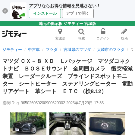
アプリならお得な情報を見逃さない！
インストール
アプリで開く
地元の掲示板 ジモティー 宮城版
宮城県
検索
ログイン
投稿
ジモティー
中古車
マツダ
宮城県のマツダ
大崎市のマツダ
マ
マツダ ＣＸ－８ ＸＤ Ｌパッケージ マツダコネク
トナビ ＢＯＳＥサウンド 全周囲カメラ 衝突軽減
装置 レーダークルーズ ブラインドスポットモニ
ター シートヒーター ステアリングヒーター 電動
リアゲート 革シート ＥＴＣ （検8.12）
投稿ID: g_965026050200900629002
2026年7月29日 17:35