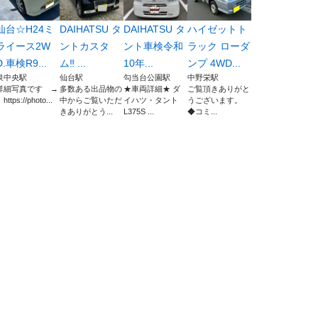
仙台☆H24ミ
DAIHATSU タ
DAIHATSU タ
ハイゼットト
ライース2W
ントカスタ
ント車検令和
ラック ローダ
D.車検R9...
ム‼︎ ...
10年...
ンプ 4WD...
泉中央駅
仙台駅
勾当台公園駅
中野栄駅
詳細写真です →
多数ある出品物の
★車両詳細★ ダ
ご覧頂きありがと
ttps://photo...
中からご覧いただ
イハツ・タント
うございます。
きありがとう...
L375S ...
◆コミ...