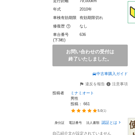
走行距離
79,000km
年式
2010年
車検有効期限
有効期限切れ
修復歴
なし
車台番号
636
(下3桁)
お問い合わせの受付は
終了いたしました。
中古車購入ガイド
違反を報告
注意事項
投稿者
ミナミオート
男性
投稿： 
661
5.0
(
1
)
認証とは
身分証
電話番号
法人書類
自己紹介文が設定されていません