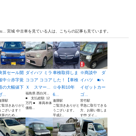
u... 宮城 中古車を見ている人は、こちらの記事も見ています。
決算セール開
ダイハツ ミラ
車検取得しま
※商談中 ダ
催中☆赤字覚
ココア ココア
した！【車検
イハツ ■ハ
悟の大幅値下
Ｘ スマー...
☆令和10年
イゼットカー
福島県 西白河...
げ...
6...
ゴ...
■ 支払総額: 12
逢隈駅
逢隈駅
苦竹駅
万円 ■ 車両本体
ご覧頂きありがと
ご覧頂きありがと
早急に取引できる
価格...
うございます！
うございます。
方、お願い致しま
決算のため...
平成2...
す🤲 ダイ...