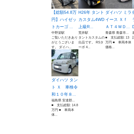
【総額54.8万
H26年 タント
ダイハツ ミラ
円】ハイゼッ
カスタム4WD
イース Ｘｆ
トカーゴ ...
上級R...
ＡＴ４ＷＤ...
中野栄駅
荒井駅
青森県 青森市...
ご覧いただきあり
タントカスタムの
■ 支払総額: 13
がとうございま
出品です。 RSタ
万円 ■ 車両本体
h
す。 ダイハ...
ーボ 4...
価格...
ダイハツ タン
ト Ｘ 車検令
和１０年８...
福島県 安達郡...
■ 支払総額: 14.8
万円 ■ 車両本
体...