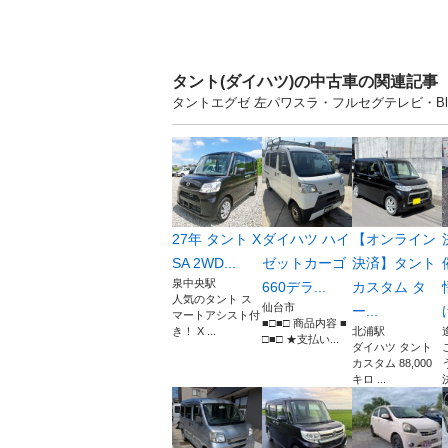
タント(ダイハツ)の中古車の関連記事
タントエグゼ 左パワスラ・フルセグテレビ・Bl
27年 タント X
ダイハツ ハイ
【オンライン
SA 2WD...
ゼットカーゴ
決済】タント
泉中央駅
660デラ...
カスタム タ
人気のタント ス
仙台市
ー...
マートアシスト付
■□■□ 商品内容 ■
き！ X ...
北浦駅
□■□ ★支払い...
ダイハツ タント
カスタム 88,000
キロ ...