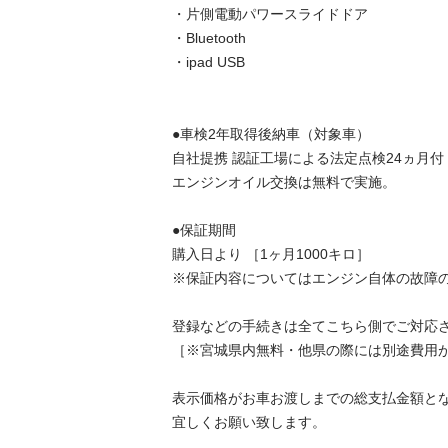
・片側電動パワースライドドア

・Bluetooth

・ipad USB

●車検2年取得後納車（対象車）

自社提携 認証工場による法定点検24ヵ月付

エンジンオイル交換は無料で実施。

●保証期間

購入日より ［1ヶ月1000キロ］

※保証内容についてはエンジン自体の故障のみ
登録などの手続きは全てこちら側でご対応させ
［※宮城県内無料・他県の際には別途費用が掛
表示価格がお車お渡しまでの総支払金額となり
宜しくお願い致します。
