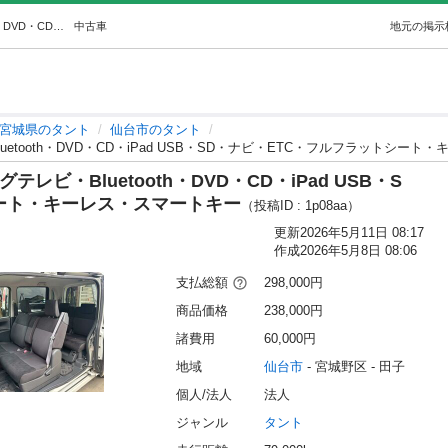
タントエグゼ 左パワスラ・フルセグテレビ・Bluetooth・DVD・CD・iPad USB・SD・ナビ・ETC・フルフラットシート・キーレ… (ミナミオート) 仙台のタントの中古車｜ジモティー
中古車
地元の掲示
宮城県のタント
仙台市のタント
tooth・DVD・CD・iPad USB・SD・ナビ・ETC・フルフラットシート
ビ・Bluetooth・DVD・CD・iPad USB・S
ート・キーレス・スマートキー
（投稿ID : 1p08aa）
更新
2026年5月11日 08:17
作成
2026年5月8日 08:06
支払総額
298,000円
商品価格
238,000円
諸費用
60,000円
地域
仙台市
 - 宮城野区
 - 田子
個人/法人
法人
ジャンル
タント