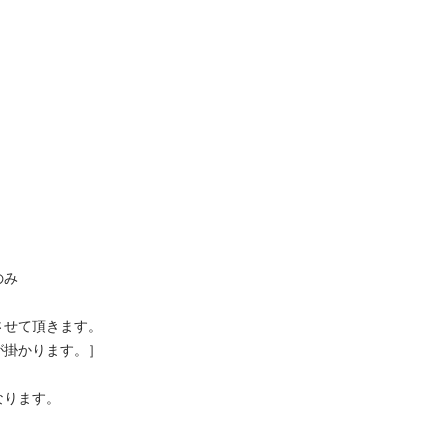


て頂きます。

かります。］

ます。
