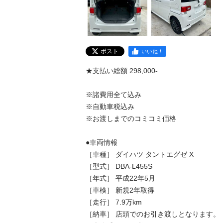
ポスト
いいね！
★支払い総額 298,000-

※諸費用全て込み

※自動車税込み

※お渡しまでのコミコミ価格

●車両情報

［車種］ ダイハツ タントエグゼ X　

［型式］ DBA-L455S

［年式］ 平成22年5月

［車検］ 新規2年取得

［走行］ 7.9万km

［納車］ 店頭でのお引き渡しとなります。
