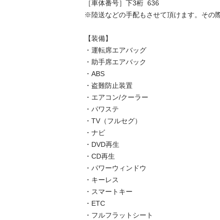
［車体番号］下3桁  636

※陸送などの手配もさせて頂けます。その際は
【装備】

・運転席エアバッグ

・助手席エアバック

・ABS

・盗難防止装置

・エアコン/クーラー

・パワステ

・TV（フルセグ）

・ナビ

・DVD再生

・CD再生

・パワーウィンドウ

・キーレス

・スマートキー

・ETC

・フルフラットシート
