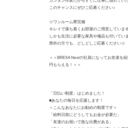
カンタン作業だからすぐに仕事に慣れていた
このチャンスにぜひご応募ください♪
☆ワンルーム寮完備
キレイで落ち着くお部屋のご用意しています
しかも生活に必要な家具や備品も付いていま
県外の方でも、どしどしご応募ください☆
＜＜BREXA Nextの社員になってお友達を
円もらえる！＞＞
「日払い制度」はじめました！
■あなたの毎日を応援します！
＜こんなあなたにお勧めの制度です＞
「給料日前にどうしてもお金が必要だ」
「友達のお祝いで急な出費がある」