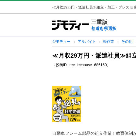
≪月収29万円・派遣社員≫組立・加工・プレス 自動
三重版
都道府県選択
ジモティー
アルバイト
軽作業
その他
≪月収29万円・派遣社員≫組
（投稿ID : rec_techouse_685160）
自動車フレーム部品の組立作業！教育体制が