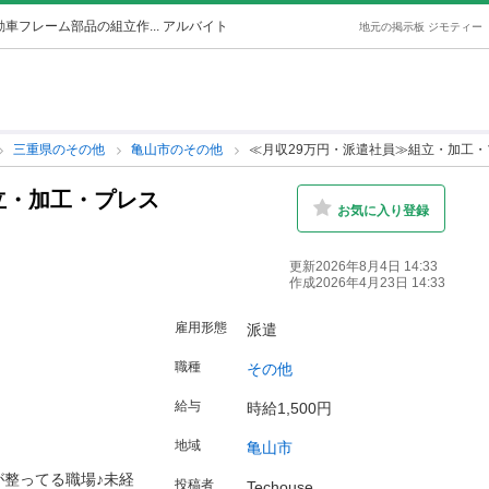
車フレーム部品の組立作... アルバイト
地元の掲示板 ジモティー
三重県のその他
亀山市のその他
≪月収29万円・派遣社員≫組立・加工・
立・加工・プレス
お気に入り登録
更新2026年8月4日 14:33
作成2026年4月23日 14:33
雇用形態
派遣
職種
その他
給与
時給1,500円
地域
亀山市
整ってる職場♪未経
投稿者
Techouse