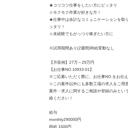
★コツコツ仕事をしたい方にピッタリ
☆モクモク作業が好きな方！
★仕事中は余計なコミュニケーションを取
ッタリ！
☆未経験でもがっつり稼ぎたい方に
※試用期間あり(2週間)時給変動なし
【月収例】27万～29万円
【お仕事NO.10933-01】
※ご応募いただく際に、お仕事NO.をお伝
☆この案件以外にも多数工場の求人をご用
案件・求人に関するご相談や登録のみとい
絡ください！
給与
monthly290000円
時給 1500円