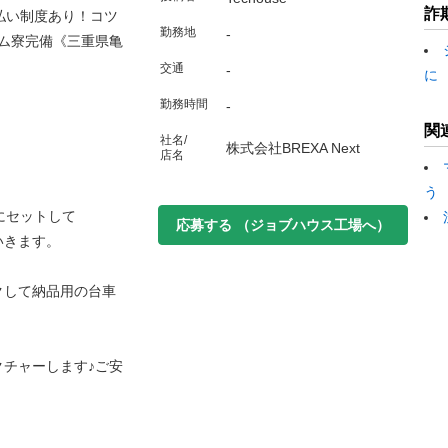
詐
日払い制度あり！コツ
勤務地
-
ム寮完備《三重県亀
交通
-
に
勤務時間
-
関
社名/
株式会社BREXA Next
店名
う
にセットして
応募する
（ジョブハウス工場へ）
いきます。
クして納品用の台車
チャーします♪ご安