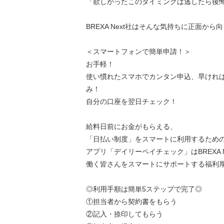
「欲しかったこのタイミングは逃したら後
BREXA Next社はそんな気持ちに正面から
＜スマートフォンで簡単申請！＞
お手軽！
使い慣れたスマホでカンタン申込、早けれ
み！
自分の口座を翌日チェック！
給料日前にお金がもらえる、
「日払い制度」をスマートに利用するため
アプリ「デイリーペイチェック」はBREXA 
働く皆さんをスマートにサポートする福利
◎利用手順は簡単5ステップで完了◎
①担当者から契約書をもらう
②記入・捺印してもらう