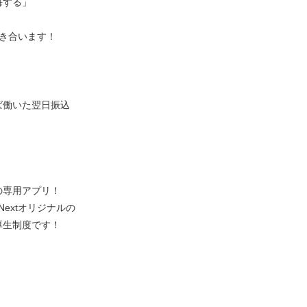
悔する」
向き合います！
ば働いた翌日振込
の専用アプリ！
Nextオリジナルの
厚生制度です！