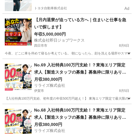
トヨタ自動車株式会社
Ad
【月内退寮が迫っている方へ｜住まいと仕事を急
いで探します】
年収5,000,000円
株式会社即日ジョブワークス
四日市市
8月6日
今夜、どこに車を停めて寝るか考えている。 朝になったら、顔を洗える場所やスマホを充
三重
四日市市
その他
未経験
No.69 入社特典100万円支給！？東海エリア限定
求人【製造スタッフの募集】募集枠に限りありの
為まずはお問い合わせ！
月収380,000円
リライズ株式会社
伊賀市
8月5日
【入社特典100万円支給、初年度の年収500万円超え！】 東海エリア限定で最大限の還
三重
伊賀市
その他
業務
No.68 入社特典100万円支給！？東海エリア限定
求人【製造スタッフの募集】募集枠に限りありの
為まずはお問い合わせ！
月収380,000円
リライズ株式会社