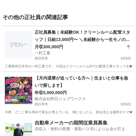
その他の正社員の関連記事
正社員募集｜未経験OK！クリーンルーム配管スタ
ッフ｜日給13,000円〜 ＼未経験から一生モノの技
術を身につけよう！／
月収300,000円
一村工業
四日市市
8月6日
三重県四日市市の一村工業です。 今回はクリーンルーム内での配管工事スタッフを募集し
三重
四日市市
その他
未経験
【月内退寮が迫っている方へ｜住まいと仕事を急
いで探します】
年収5,000,000円
株式会社即日ジョブワークス
四日市市
8月6日
今夜、どこに車を停めて寝るか考えている。 朝になったら、顔を洗える場所やスマホを充
三重
四日市市
その他
未経験
自動車メーカーの期間従業員募集
高収入・無料の寮費・通勤バス等によりお金が貯まり
やすい環境