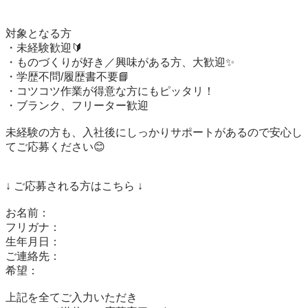
対象となる方

・未経験歓迎🔰

・ものづくりが好き／興味がある方、大歓迎✨

・学歴不問/履歴書不要📘

・コツコツ作業が得意な方にもピッタリ！

・ブランク、フリーター歓迎

未経験の方も、入社後にしっかりサポートがあるので安心し
てご応募ください😊

↓ ご応募される方はこちら ↓

お名前：

フリガナ：

生年月日：

ご連絡先：

希望：

上記を全てご入力いただき
