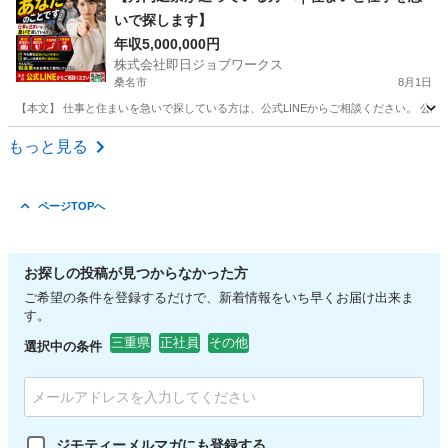
いで探します】
年収5,000,000円
株式会社即日ジョブワークス
桑名市
8月1日
【本文】 仕事と住まいを急いで探している方は、公式LINEからご相談ください。 公式LINE ht
三重
桑名市
その他
未経験
もっと見る
ページTOPへ
お探しの投稿が見つからなかった方
ご希望の条件を登録するだけで、新着情報をいち早くお届け出来ま
す。
三重県
正社員
その他
選択中の条件
ジモティーメルマガにも登録する