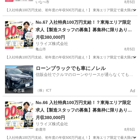
いなべ市
8月5日
【入社特典100万円支給、初年度の年収500万円超え！】 東海エリア限定で最大限の還
三重
いなべ市
その他
業務
No.67 入社特典100万円支給！？東海エリア限定
求人【製造スタッフの募集】募集枠に限りありの
為まずはお問い合わせ！
月収380,000円
リライズ株式会社
亀山市
8月5日
【入社特典100万円支給、初年度の年収500万円超え！】 東海エリア限定で最大限の還
三重
亀山市
その他
業務
ローンブラックでも車にノレル
信販会社でクルマのローンやリースが通らなくてもク
ルマをご利用いただけるサービスがあります！
（株）ICT
Ad
No.66 入社特典100万円支給！？東海エリア限定
求人【製造スタッフの募集】募集枠に限りありの
為まずはお問い合わせ！
月収380,000円
リライズ株式会社
鈴鹿市
8月5日
【入社特典100万円支給、初年度の年収500万円超え！】 東海エリア限定で最大限の還