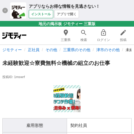
アプリならお得な情報を見逃さない！
インストール
アプリで開く
地元の掲示板 ジモティー 三重版
三重県
検索
ログイン
投稿
ジモティー
正社員
その他
三重県のその他
津市のその他
未経
未経験歓迎☆寮費無料☆機械の組立のお仕事
投稿ID: 1mswrf
雇用形態
契約社員