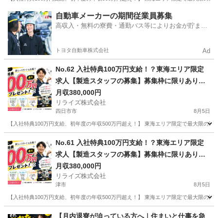
三重
伊勢市
その他
業務
自動車メーカーの期間従業員募集
高収入・無料の寮費・通勤バス等によりお金が貯まり
やすい環境
トヨタ自動車株式会社
Ad
No.62 入社特典100万円支給！？東海エリア限定
求人【製造スタッフの募集】募集枠に限りありの
為まずはお問い合わせ！
月収380,000円
リライズ株式会社
四日市市
8月5日
【入社特典100万円支給、初年度の年収500万円超え！】 東海エリア限定で最大限の還
三重
四日市市
その他
業務
No.61 入社特典100万円支給！？東海エリア限定
求人【製造スタッフの募集】募集枠に限りありの
為まずはお問い合わせ！
月収380,000円
リライズ株式会社
津市
8月5日
【入社特典100万円支給、初年度の年収500万円超え！】 東海エリア限定で最大限の還
三重
津市
その他
業務
【月内退寮が迫っている方へ｜住まいと仕事を急