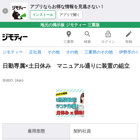
アプリならお得な情報を見逃さない！
インストール
アプリで開く
地元の掲示板 ジモティー 三重版
三重県
検索
ログイン
投稿
ジモティー
正社員
その他
その他
三重県のその他
伊勢市のそ
日勤専属×土日休み マニュアル通りに装置の組立
投稿ID: 1lkjkb
雇用形態
契約社員