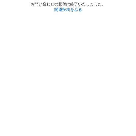
お問い合わせの受付は終了いたしました。
関連投稿をみる
初めての方へ
利用規約
プライバシーポリシー
プライバシー・ステートメント
健全化に資する運用方針
お問い合わせ
運営会社
サイトマップ
ご利用ガイド
フリーワードで探す
PC版で表示
都道府県選択
特定商取引法の表示
利用者情報の外部送信について
© 2011-
2026
Jmty, Inc.