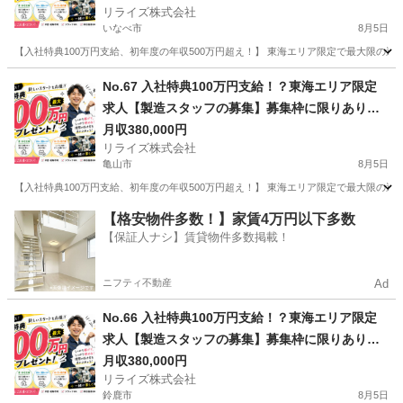
リライズ株式会社
いなべ市
8月5日
【入社特典100万円支給、初年度の年収500万円超え！】 東海エリア限定で最大限の還
三重
いなべ市
その他
業務
No.67 入社特典100万円支給！？東海エリア限定
求人【製造スタッフの募集】募集枠に限りありの
為まずはお問い合わせ！
月収380,000円
リライズ株式会社
亀山市
8月5日
【入社特典100万円支給、初年度の年収500万円超え！】 東海エリア限定で最大限の還
三重
亀山市
その他
業務
【格安物件多数！】家賃4万円以下多数
【保証人ナシ】賃貸物件多数掲載！
ニフティ不動産
Ad
No.66 入社特典100万円支給！？東海エリア限定
求人【製造スタッフの募集】募集枠に限りありの
為まずはお問い合わせ！
月収380,000円
リライズ株式会社
鈴鹿市
8月5日