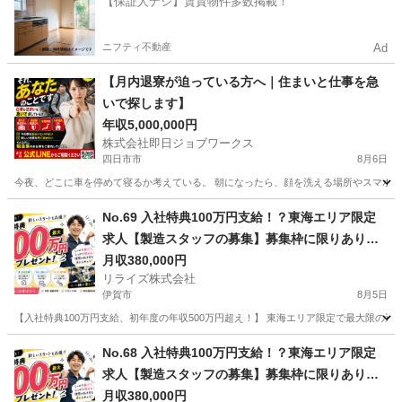
【保証人ナシ】賃貸物件多数掲載！
ニフティ不動産
Ad
【月内退寮が迫っている方へ｜住まいと仕事を急
いで探します】
年収5,000,000円
株式会社即日ジョブワークス
四日市市
8月6日
今夜、どこに車を停めて寝るか考えている。 朝になったら、顔を洗える場所やスマホを充
三重
四日市市
その他
未経験
No.69 入社特典100万円支給！？東海エリア限定
求人【製造スタッフの募集】募集枠に限りありの
為まずはお問い合わせ！
月収380,000円
リライズ株式会社
伊賀市
8月5日
【入社特典100万円支給、初年度の年収500万円超え！】 東海エリア限定で最大限の還
三重
伊賀市
その他
業務
No.68 入社特典100万円支給！？東海エリア限定
求人【製造スタッフの募集】募集枠に限りありの
為まずはお問い合わせ！
月収380,000円