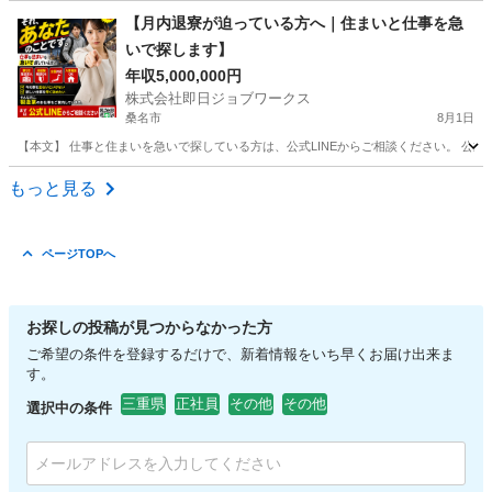
三重
津市
その他
業務
【月内退寮が迫っている方へ｜住まいと仕事を急
いで探します】
年収5,000,000円
株式会社即日ジョブワークス
桑名市
8月1日
【本文】 仕事と住まいを急いで探している方は、公式LINEからご相談ください。 公式LINE ht
三重
桑名市
その他
未経験
もっと見る
ページTOPへ
お探しの投稿が見つからなかった方
ご希望の条件を登録するだけで、新着情報をいち早くお届け出来ま
す。
三重県
正社員
その他
その他
選択中の条件