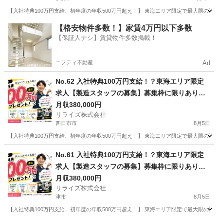
【入社特典100万円支給、初年度の年収500万円超え！】 東海エリア限定で最大限の還
三重
伊勢市
その他
業務
【格安物件多数！】家賃4万円以下多数
【保証人ナシ】賃貸物件多数掲載！
ニフティ不動産
Ad
No.62 入社特典100万円支給！？東海エリア限定
求人【製造スタッフの募集】募集枠に限りありの
為まずはお問い合わせ！
月収380,000円
リライズ株式会社
四日市市
8月5日
【入社特典100万円支給、初年度の年収500万円超え！】 東海エリア限定で最大限の還
三重
四日市市
その他
業務
No.61 入社特典100万円支給！？東海エリア限定
求人【製造スタッフの募集】募集枠に限りありの
為まずはお問い合わせ！
月収380,000円
リライズ株式会社
津市
8月5日
【入社特典100万円支給、初年度の年収500万円超え！】 東海エリア限定で最大限の還