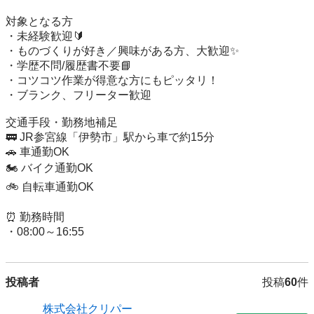
対象となる方

・未経験歓迎🔰

・ものづくりが好き／興味がある方、大歓迎✨

・学歴不問/履歴書不要📘

・コツコツ作業が得意な方にもピッタリ！

・ブランク、フリーター歓迎

交通手段・勤務地補足

🚃 JR参宮線「伊勢市」駅から車で約15分

🚗 車通勤OK

🏍 バイク通勤OK

🚲 自転車通勤OK

⏰ 勤務時間

・08:00～16:55
投稿者
投稿
60
件
株式会社クリパー