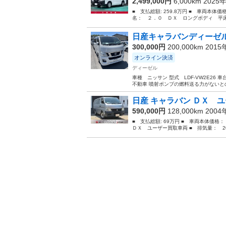
2,499,000円
6,000km 2025
■ 支払総額: 259.8万円 ■ 車両本体価
名： ２．０ ＤＸ ロングボディ 平床 
日産キャラバンディーゼ
300,000円
200,000km 201
オンライン決済
ディーゼル
車種 ニッサン 型式 LDF-VW2E26 車台
不動車 噴射ポンプの燃料送る力がないとのこ
日産 キャラバン ＤＸ ユ
590,000円
128,000km 200
■ 支払総額: 69万円 ■ 車両本体価格
ＤＸ ユーザー買取車両 ■ 排気量： 200