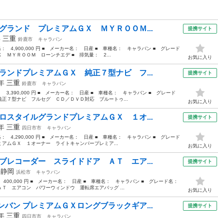
グランド プレミアムＧＸ ＭＹＲＯＯＭ...
提携サイト
年
三重
鈴鹿市
キャラバン
格： 4,900,000 円 ■ メーカー名： 日産 ■ 車種名： キャラバン ■ グレード
ＭＹＲＯＯＭ ローンチエデ ■ 排気量： 2...
お気に入り
ランドプレミアムＧＸ 純正７型ナビ フ...
提携サイト
3年
三重
鈴鹿市
キャラバン
： 3,390,000 円 ■ メーカー名： 日産 ■ 車種名： キャラバン ■ グレード
正７型ナビ フルセグ ＣＤ／ＤＶＤ対応 ブルートゥ...
お気に入り
ロスタイルグランドプレミアムＧＸ １オ...
提携サイト
2年
三重
四日市市
キャラバン
格： 4,290,000 円 ■ メーカー名： 日産 ■ 車種名： キャラバン ■ グレード
アムＧＸ １オーナー ライトキャンパープレミア...
お気に入り
ブレコーダー スライドドア ＡＴ エア...
提携サイト
年
静岡
浜松市
キャラバン
： 400,000 円 ■ メーカー名： 日産 ■ 車種名： キャラバン ■ グレード名：
 エアコン パワーウィンドウ 運転席エアバッグ ...
お気に入り
バン プレミアムＧＸロングブラックギア...
提携サイト
1年
三重
四日市市
キャラバン