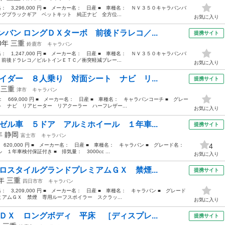
価格： 3,296,000 円 ■ メーカー名： 日産 ■ 車種名： ＮＶ３５０キャラバンバ
ングブラックギア ベットキット 純正ナビ 全方位...
お気に入り
バン ロングＤＸターボ 前後ドラレコ／...
提携サイト
20年
三重
鈴鹿市
キャラバン
価格： 1,247,000 円 ■ メーカー名： 日産 ■ 車種名： ＮＶ３５０キャラバンバ
 前後ドラレコ／ビルトインＥＴＣ／衝突軽減ブレー...
お気に入り
イダー ８人乗り 対面シート ナビ リ...
提携サイト
年
三重
津市
キャラバン
格： 669,000 円 ■ メーカー名： 日産 ■ 車種名： キャラバンコーチ ■ グレー
 ナビ リアヒーター リアクーラー ハーフレザー...
お気に入り
ゼル車 ５ドア アルミホイール １年車...
提携サイト
4年
静岡
富士市
キャラバン
： 620,000 円 ■ メーカー名： 日産 ■ 車種名： キャラバン ■ グレード名：
4
車検付保証付き ■ 排気量： 3000cc ...
お気に入り
ロスタイルグランドプレミアムＧＸ 禁煙...
提携サイト
2年
三重
四日市市
キャラバン
格： 3,209,000 円 ■ メーカー名： 日産 ■ 車種名： キャラバン ■ グレード
アムＧＸ 禁煙 専用ルーフスポイラー スクラッ...
お気に入り
ＤＸ ロングボディ 平床 ［ディスプレ...
提携サイト