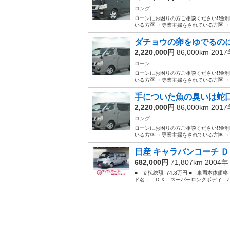
ロング
ローンにお困りの方ご相談ください❗️❗️金利
いる方🆗 ・専業主婦をされている方🆗 
ダチョウの卵をゆでるの
2,220,000円
86,000km 201
ローン
ローンにお困りの方ご相談ください❗️❗️金利
いる方🆗 ・専業主婦をされている方🆗 
手についた魚の臭いは蛇口に
2,220,000円
86,000km 201
ロング
ローンにお困りの方ご相談ください❗️❗️金利
いる方🆗 ・専業主婦をされている方🆗 
日産 キャラバンコーチ Ｄ
682,000円
71,807km 2004
■ 支払総額: 74.8万円 ■ 車両本体価
ド名： ＤＸ スーパーロングボディ パ