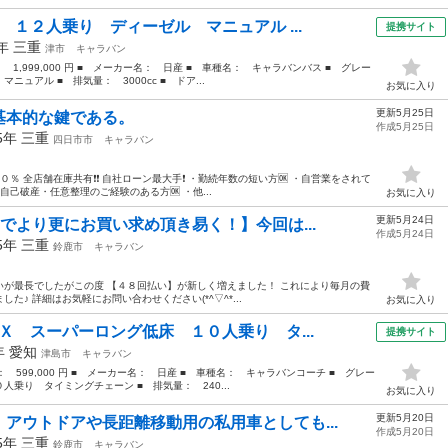
 １２人乗り ディーゼル マニュアル ...
提携サイト
4年
三重
津市
キャラバン
： 1,999,000 円 ■ メーカー名： 日産 ■ 車種名： キャラバンバス ■ グレー
ュアル ■ 排気量： 3000cc ■ ドア...
お気に入り
更新5月25日
基本的な鍵である。
作成5月25日
15年
三重
四日市市
キャラバン
０％ 全店舗在庫共有❗️❗️ 自社ローン最大手❗️ ・勤続年数の短い方🆗 ・自営業をされて
・自己破産・任意整理のご経験のある方🆗 ・他...
お気に入り
更新5月24日
までより更にお買い求め頂き易く！】今回は...
作成5月24日
15年
三重
鈴鹿市
キャラバン
が最長でしたがこの度 【４８回払い】が新しく増えました！ これにより毎月の費
♪ 詳細はお気軽にお問い合わせください(*^▽^*...
お気に入り
Ｘ スーパーロング低床 １０人乗り タ...
提携サイト
3年
愛知
津島市
キャラバン
格： 599,000 円 ■ メーカー名： 日産 ■ 車種名： キャラバンコーチ ■ グレー
乗り タイミングチェーン ■ 排気量： 240...
お気に入り
更新5月20日
アウトドアや長距離移動用の私用車としても...
作成5月20日
15年
三重
鈴鹿市
キャラバン