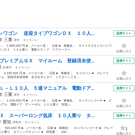
ンワゴン 送迎タイプワゴンＤＸ １０人...
提携サイト
1年
三重
津市
キャラバン
価格： 1,999,000 円 ■ メーカー名： 日産 ■ 車種名： ＮＶ３５０キャラバンワ
ンＤＸ １０人乗り 電動ステップ リアクーラー...
お気に入り
プレミアムＧＸ マイルーム 登録済未使...
提携サイト
重
鈴鹿市
キャラバン
： 4,180,000 円 ■ メーカー名： 日産 ■ 車種名： キャラバン ■ グレード
ム 登録済未使用車 全方位モニター ＬＥＤヘッド＆...
お気に入り
Ｌ－Ｌ１０人 ５速マニュアル 電動ドア...
提携サイト
4年
三重
津市
キャラバン
格： 1,439,000 円 ■ メーカー名： 日産 ■ 車種名： キャラバンコーチ ■ グ
アル 電動ドア ディーゼル １０人乗り 対面シ...
お気に入り
Ｘ スーパーロング低床 １０人乗り タ...
提携サイト
2年
愛知
津島市
キャラバン
格： 599,000 円 ■ メーカー名： 日産 ■ 車種名： キャラバンコーチ ■ グレー
1
乗り タイミングチェーン ■ 排気量： 240...
お気に入り