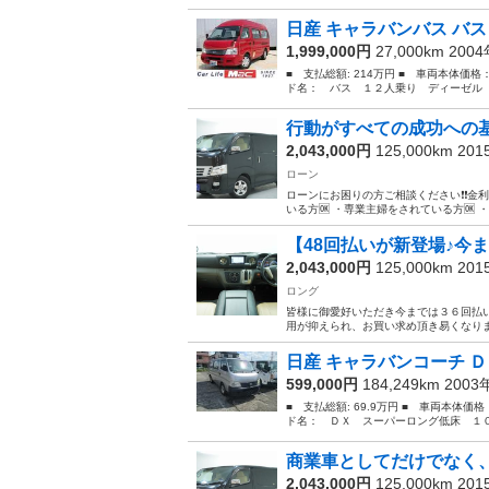
日産 キャラバンバス バス
1,999,000円
27,000km 200
■ 支払総額: 214万円 ■ 車両本体価格
ド名： バス １２人乗り ディーゼル マニ
行動がすべての成功への
2,043,000円
125,000km 20
ローン
ローンにお困りの方ご相談ください❗️❗️金利
いる方🆗 ・専業主婦をされている方🆗 
【48回払いが新登場♪今
2,043,000円
125,000km 20
ロング
皆様に御愛好いただき今までは３６回払い
用が抑えられ、お買い求め頂き易くなりました
日産 キャラバンコーチ Ｄ
599,000円
184,249km 200
■ 支払総額: 69.9万円 ■ 車両本体価
ド名： ＤＸ スーパーロング低床 １０人
商業車としてだけでなく、
2,043,000円
125,000km 20