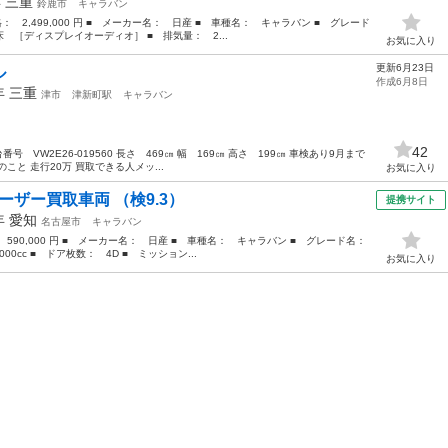
年
三重
鈴鹿市
キャラバン
格： 2,499,000 円 ■ メーカー名： 日産 ■ 車種名： キャラバン ■ グレード
［ディスプレイオーディオ］ ■ 排気量： 2...
お気に入り
更新6月23日
ル
作成6月8日
5年
三重
津市
津新町駅
キャラバン
42
番号 VW2E26-019560 長さ 469㎝ 幅 169㎝ 高さ 199㎝ 車検あり9月まで
と 走行20万 買取できる人メッ...
お気に入り
ーザー買取車両 （検9.3）
提携サイト
4年
愛知
名古屋市
キャラバン
： 590,000 円 ■ メーカー名： 日産 ■ 車種名： キャラバン ■ グレード名：
0cc ■ ドア枚数： 4D ■ ミッション...
お気に入り