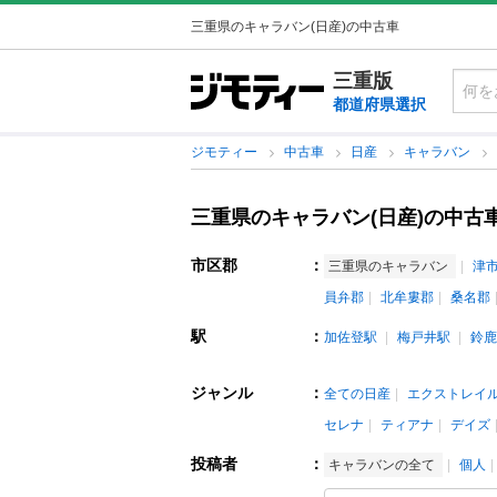
三重県のキャラバン(日産)の中古車
三重版
都道府県選択
ジモティー
中古車
日産
キャラバン
三重県のキャラバン(日産)の中古
市区郡
：
三重県のキャラバン
津
員弁郡
北牟婁郡
桑名郡
駅
：
加佐登駅
梅戸井駅
鈴鹿
ジャンル
：
全ての日産
エクストレイ
セレナ
ティアナ
デイズ
投稿者
：
キャラバンの全て
個人