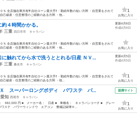
1
０％ 全店舗在庫共有❗️❗️ 自社ローン最大手❗️ ・勤続年数の短い方🆗 ・自営業をされて
・自己破産・任意整理のご経験のある方🆗 ・他...
お気に入り
更新4月6日
に約４時間かかる。
作成4月6日
7年
三重
四日市市
キャラバン
０％ 全店舗在庫共有❗️❗️ 自社ローン最大手❗️ ・勤続年数の短い方🆗 ・自営業をされて
・自己破産・任意整理のご経験のある方🆗 ・他...
お気に入り
更新4月5日
触れてから水で洗うととれる/日産 ＮＶ...
作成4月5日
7年
三重
桑名市
キャラバン
1
０％ 全店舗在庫共有❗️❗️ 自社ローン最大手❗️ ・勤続年数の短い方🆗 ・自営業をされて
・自己破産・任意整理のご経験のある方🆗 ・他...
お気に入り
Ｘ スーパーロングボディ パワステ パ...
提携サイト
年
愛知
西尾市
キャラバン
格： 682,000 円 ■ メーカー名： 日産 ■ 車種名： キャラバンコーチ ■ グレー
1
ワステ パワーウィンドウ エアコン 整備記録簿Ｈ...
お気に入り