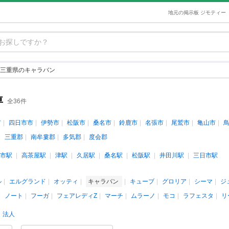
地元の掲示板 ジモティー
三重県のキャラバン
車
全36件
市
四日市市
伊勢市
松阪市
桑名市
鈴鹿市
名張市
尾鷲市
亀山市
三重郡
南牟婁郡
多気郡
度会郡
市駅
高茶屋駅
津駅
久居駅
桑名駅
松阪駅
井田川駅
三日市駅
ル
エルグランド
オッティ
キャラバン
キューブ
グロリア
シーマ
ジ
ノート
フーガ
フェアレディZ
マーチ
ムラーノ
モコ
ラフェスタ
リ
法人