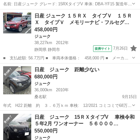
名前: 日産ジューク グレード: 15RXタイプV 車体: DBA-YF15 製造年:
平成26年/2月 走行距離 : 97000キロー 色: ワイン エンジン排気量 :
三重
鈴鹿市
加佐登駅
ジューク
車両
日産 ジューク １５ＲＸ タイプＶ １５Ｒ
1500CC シフト: オートマ 燃料タイプ: ガソリ...
Ｘ タイプＶ メモリーナビ・フルセグ…
458,000円
ジューク
38,227km
2012年
7月26日
提携サイト
静岡県 静岡市
■ 支払総額: 56.7万円 ■ 車両本体価格： 458,000 円 ■ メーカー
名： 日産 ■ 車種名： ジューク ■ グレード名： １５ＲＸ タ
静岡
静岡市
ジューク
日産 ジューク 距離少ない
イプＶ １５ＲＸ タイプＶ メモリーナビ・フルセグＴＶ・ＣＤ・
680,000円
ＡＭ／ＦＭチ...
ジューク
36,000km
2010年
桑名駅
9月15日
年式 H22 距離 約 ３．６万ｋｍ 車検: 12/2021 コミコミで68万円
名義変更相談必要 気になり方、ご連絡ください よろしくおねがいしま
三重
桑名市
桑名駅
ジューク
距離
日産 ジューク 15ＲＸタイプV 車検令和
す
５年2月 ワンオーナー ５６０００…
550,000円
ジューク