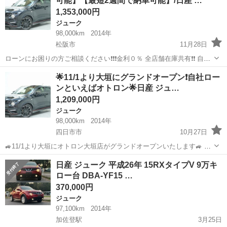
可能】【最短2週間で納車可能】/日産 …
ＴＶ スマー...
1,353,000円
ジューク
98,000km
2014年
松阪市
11月28日
ローンにお困りの方ご相談ください❗️❗️❗️金利０％ 全店舗在庫共有❗️❗️ 自社
ローン最大手❗️ ・勤続年数の短い方🆗 ・自営業をされている方🆗 ・専
三重
松阪市
ジューク
NISMO
🌟11/1より大垣にグランドオープン❗️自社ロー
業主婦をされている方🆗 ・自己破産・任意整理のご経験のある方🆗 ...
ンといえばオトロン🌟日産 ジュ…
1,209,000円
ジューク
98,000km
2014年
四日市市
10月27日
🚙11/1より大垣にオトロン大垣店がグランドオープンいたします🚙 🌟
大垣店約200台の大量在庫車両が即ご覧いただけます❗️🌟 今回は日産 ジ
三重
四日市市
ジューク
NISMO
日産 ジューク 平成26年 15RXタイプV 9万キ
ューク ＮＩＳＭＯを紹介します🎶 合言葉は、 『🌟⭐️✨誰でも...
ロー台 DBA-YF15 …
370,000円
ジューク
97,100km
2014年
加佐登駅
3月25日