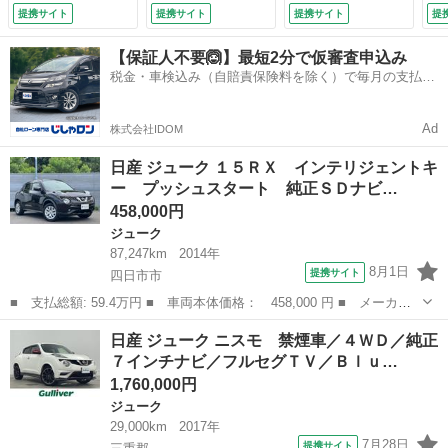
ｔｈ バックカメ
／全方位カメラ／ド
Ｔ
提携サイト
提携サイト
提携サイト
提
ラ 純正ＥＴＣ 前
ライブレコーダー／
9.
後ドライブレコーダ
ＥＴＣ／ニスモ専用
【保証人不要🙆】最短2分で仮審査申込み
ー 電動格納ミラ
エアロ／ＮＩＳＭＯ
税金・車検込み（自賠責保険料を除く）で毎月の支払額
ー 衝突安全ボデ
専用スエード調シー
は一定の自社ローン🚗
ィ 盗難防止システ
ト／純正１８インチ
ム （検9.11）
ＡＷ （なし）
Ad
株式会社IDOM
日産 ジューク １５ＲＸ インテリジェントキ
ー プッシュスタート 純正ＳＤナビ…
458,000円
ジューク
87,247km
2014年
8月1日
提携サイト
四日市市
■ 支払総額: 59.4万円 ■ 車両本体価格： 458,000 円 ■ メーカー
名： 日産 ■ 車種名： ジューク ■ グレード名： １５ＲＸ イ
三重
四日市市
ジューク
日産 ジューク ニスモ 禁煙車／４ＷＤ／純正
ンテリジェントキー プッシュスタート 純正ＳＤナビ フルセグＴ
７インチナビ／フルセグＴＶ／Ｂｌｕ…
Ｖ Ｂｌｕｅ...
1,760,000円
ジューク
29,000km
2017年
7月28日
提携サイト