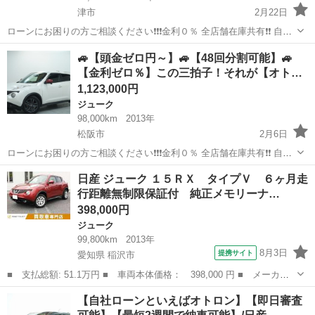
津市
2月22日
ローンにお困りの方ご相談ください❗️❗️❗️金利０％ 全店舗在庫共有❗️❗️ 自社
ローン最大手❗️ ・勤続年数の短い方🆗 ・自営業をされている方🆗 ・専
三重
津市
ジューク
ローン
🚙【頭金ゼロ円～】🚙【48回分割可能】🚙
業主婦をされている方🆗 ・自己破産・任意整理のご経験のある方🆗 ...
【金利ゼロ％】この三拍子！それが【オト…
1,123,000円
ジューク
98,000km
2013年
松阪市
2月6日
ローンにお困りの方ご相談ください❗️❗️❗️金利０％ 全店舗在庫共有❗️❗️ 自社
ローン最大手❗️ ・勤続年数の短い方🆗 ・自営業をされている方🆗 ・専
三重
松阪市
ジューク
オトロン
日産 ジューク １５ＲＸ タイプＶ ６ヶ月走
業主婦をされている方🆗 ・自己破産・任意整理のご経験のある方🆗 ...
行距離無制限保証付 純正メモリーナ…
398,000円
ジューク
99,800km
2013年
8月3日
提携サイト
愛知県 稲沢市
■ 支払総額: 51.1万円 ■ 車両本体価格： 398,000 円 ■ メーカー
名： 日産 ■ 車種名： ジューク ■ グレード名： １５ＲＸ タ
愛知
稲沢市
ジューク
【自社ローンといえばオトロン】【即日審査
イプＶ ６ヶ月走行距離無制限保証付 純正メモリーナビ フルセグ