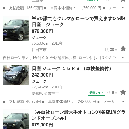
三重郡
■ 支払総額: 185.9万円 ■ 車両本体価格： 1,760,000 円 ■ メーカ
ー名： 日産 ■ 車種名： ジューク ■ グレード名： ニスモ 禁
三重
三重郡
ジューク
🌟⭐️✨誰でもクルマがローンで買えます✨⭐️🌟/
煙車／４ＷＤ／純正７インチナビ／フルセグＴＶ／Ｂｌｕｅｔｏｏｔ
日産 ジューク
ｈ／ＣＤ...
879,000円
ジューク
75,500km
2013年
四日市市
1月30日
自社ローン最大手❗️金利０％ 全店舗在庫共有❗️ ローンにお困りの方ご相
談ください❗️❗️・勤続年数の短い方🆗 ・自営業をされている方🆗 ・専業
三重
四日市市
ジューク
ローン
日産 ジューク １５ＲＳ （車検整備付）
主婦をされている方🆗 ・自己破産・任意整理等の債務整理のご経験の
242,000円
ある...
ジューク
72,595km
2011年
7月9日
提携サイト
愛知県 名古屋市
■ 支払総額: 40.7万円 ■ 車両本体価格： 242,000 円 ■ メーカー
名： 日産 ■ 車種名： ジューク ■ グレード名： １５ＲＳ ■
愛知
名古屋市
ジューク
【🚗自社ローン最大手オトロン刈谷店1/6グラ
排気量： 1500cc ■ ドア枚数： 5D ■ ミッション： CVT ...
ンドオープン🚗】
879,000円