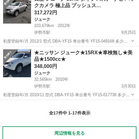
クカメラ 極上品 プッシュス…
ｔｈ／ＥＴＣ...
317,272円
ジューク
103,679km
2012年
伊勢市駅
9月25日
初度登録年/月 2012/1 型式 DBA-YF15 車台番号 YF15-049168 多少の
使用感はありますが、極上品です。 中古車ですので、購入前には状態
三重
伊勢市
伊勢市駅
ジューク
車両
★ニッサン ジューク★15RX★車検無し★美
を確認して下さい。 事故歴はありません。電装品、エン...
品★1500cc★
348,000円
ジューク
32,565km
2010年
伊勢市駅
3月30日
初度登録年/月 2010/11 型式 DBA-YF15 車台番号 YF15-017738 多少の
使用感はありますが、美品です。 中古車ですので、購入前には状態を
三重
伊勢市
伊勢市駅
ジューク
車両
確認して下さい。 電装品、エンジン等すべて正常に動...
全17件中 1-17件表示
周辺情報を見る