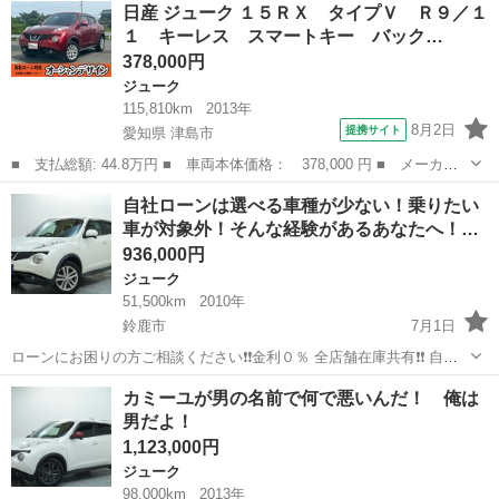
三重
桑名市
ジューク
ヘッドライト
日産 ジューク １５ＲＸ タイプＶ Ｒ９／１
月々2万円台～ご提案できる車多々ご提案できます！！ 🛰️頭...
１ キーレス スマートキー バック…
378,000円
ジューク
115,810km
2013年
8月2日
提携サイト
愛知県 津島市
■ 支払総額: 44.8万円 ■ 車両本体価格： 378,000 円 ■ メーカー
名： 日産 ■ 車種名： ジューク ■ グレード名： １５ＲＸ タ
愛知
津島市
ジューク
自社ローンは選べる車種が少ない！乗りたい
イプＶ Ｒ９／１１ キーレス スマートキー バックカメラ Ｂｌ
車が対象外！そんな経験があるあなたへ！…
ｕｅｔｏｏｔ...
936,000円
ジューク
51,500km
2010年
鈴鹿市
7月1日
ローンにお困りの方ご相談ください❗️❗️金利０％ 全店舗在庫共有❗️❗️ 自社
ローン最大手❗️ ・勤続年数の短い方🆗 ・自営業をされている方🆗 ・専
三重
鈴鹿市
ジューク
ローン
カミーユが男の名前で何で悪いんだ！ 俺は
業主婦をされている方🆗 ・自己破産・任意整理のご経験のある方🆗 ・
男だよ！
他...
1,123,000円
ジューク
98,000km
2013年