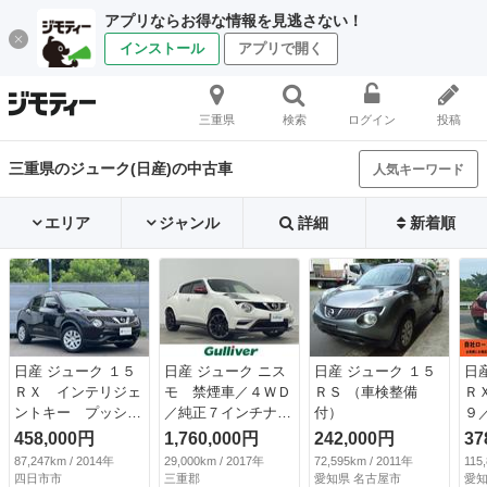
アプリならお得な情報を見逃さない！
インストール
アプリで開く
三重県
検索
ログイン
投稿
三重県のジューク(日産)の中古車
人気キーワード
エリア
ジャンル
詳細
新着順
日産 ジューク １５
日産 ジューク ニス
日産 ジューク １５
日
ＲＸ インテリジェ
モ 禁煙車／４ＷＤ
ＲＳ （車検整備
Ｒ
ントキー プッシュ
／純正７インチナビ
付）
９
スタート 純正ＳＤ
／フルセグＴＶ／Ｂ
ス
458,000円
1,760,000円
242,000円
37
ナビ フルセグＴ
ｌｕｅｔｏｏｔｈ／
バ
87,247km / 2014年
29,000km / 2017年
72,595km / 2011年
115
Ｖ Ｂｌｕｅｔｏｏ
ＣＤ／ＤＶＤ／ＳＤ
ｕ
四日市市
三重郡
愛知県 名古屋市
愛知