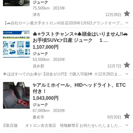
ジューク
75,500km
2013年
津市
12月28日
【🚗自社ローン最大手オトロン刈谷店2026年1月6日グランドオープン
🚗】 🌟刈谷店約60台の在庫車両が即ご覧いただけます❗️ ✨✨🚗全店総在
三重
津市
ジューク
ローン
🎄⭐ラストチャンス⭐🎄頭金はいりません!!🚗
庫約1000台🚗✨✨ 遠い店舗の在庫でも当店、刈谷店でご購入できます
お手頃SUV👉日産 ジューク １…
😆 車...
1,107,000円
ジューク
53,500km
2010年
員弁郡
12月7日
🌟ほぼすべてのお車が【頭金ゼロ円】で購入可能❗🌟 ※12月28日まで
の期間限定✨全てのお客様が対象❗ 「自社ローンプラン」頭金0円キャ
三重
員弁郡
ジューク
ローン
✨アルミホイール、HIDヘッドライト、ETC
ンペーンを開催中❗ 当社の自社ローンプランはGPS（MCCS装置）が無
付き！
いこと...
1,043,000円
ジューク
67,000km
2010年
桑名市
8月20日
✌️新店舗 オトロン名古屋店 情報解禁✌️ お待たせいたしました！
愛知県初出店！！ オトロン名古屋店が7/1からオープンしております！