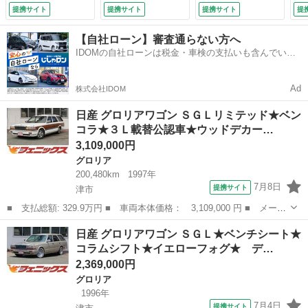
３，０００ＣＣエン
リボンタイヤ バッ
ール・ウッドシフト
リ
提携サイト
提携サイト
提携サイト
提
ジン載替公認済 ロ
クカメラ ＥＴＣ
ノブ・ＥＴＣ・ベン
ク
ーダウン ウッドデ
社外キーレス メッ
チシート・ＣＤ、Ｄ
社
【自社ローン】審査通らない方へ
カール ダッシュマ
キミラー ローダウ
ＶＤ、ミュージック
キ
IDOMの自社ローンは税金・車検の支払いも含んでいる
ット ＬＥＤヘッド
ン ベンチシート
サーバー・丸目４灯
ン
ので毎月の支払額は一定
ライト ＥＴＣ ル
コラムシフト 車検
ヘッドライト・５人
コ
ーフレール ウッド
Ｒ９年１１月 ３列
乗り仕様・ホワイト
Ｒ
Ad
株式会社IDOM
ステアリング ベン
シート ７人乗り
リボンタイヤ・ＥＣ
シ
チシート コラムシ
（検9.11）
ＬＩＰＳＥＨＤＤナ
（検
日産 グロリアワゴン ＳＧＬリミテッド★ベン
フト フォグ （検
ビ （検8.11）
コラ★３Ｌ載替公認車★ウッドデカー…
9.3）
3,109,000円
グロリア
200,480km
1997年
7月8日
提携サイト
津市
■ 支払総額: 329.9万円 ■ 車両本体価格： 3,109,000 円 ■ メーカ
ー名： 日産 ■ 車種名： グロリアワゴン ■ グレード名： ＳＧ
三重
津市
グロリア
日産 グロリアワゴン ＳＧＬ★ベンチシート★
Ｌリミテッド★ベンコラ★３Ｌ載替公認車★ウッドデカール★ タイ
コラムシフト★イエローフォグ★ デ…
ベル交換...
2,369,000円
グロリア
1996年
7月4日
提携サイト