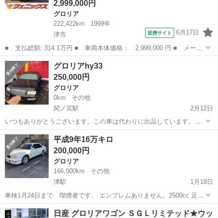
2,999,000円
グロリア
222,422km
1999年
6月17日
提携サイト
津市
■ 支払総額: 314.1万円 ■ 車両本体価格： 2,999,000 円 ■ メーカ
ー名： 日産 ■ 車種名： グロリアワゴン ■ グレード名： ＳＧ
三重
津市
グロリア
グロリアhy33
Ｌリミテッド★ベンコラ★ローダウン★タイベル交換済み★ ３列シ
250,000円
ート★８...
グロリア
0km
その他
関ノ宮駅
2月12日
いつもありがとうございます。この車は代わりに出品しています。現
状わたしになります。興味ある方はしっかりご確認の上連絡くださ
三重
津市
関ノ宮駅
グロリア
平成9年16万キロ
い。お願いします。 走る曲がる止まる確認 排気量 3,000 ccタボー 年
200,000円
式 平成11年 (1...
グロリア
166,000km
その他
津駅
1月18日
車検1月24日まで 喫煙者です。 エンブレムありません。2500cc 足周
りガタ音ありシートベルトランプたまに点滅します。 スピーカー無し
三重
津市
津駅
グロリア
走行距離
日産 グロリアワゴン ＳＧＬリミテッド★ウッ
オイル漏れ有り フルノーマル。 24日昼以降取りに来てくれる人希望