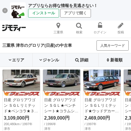
アプリならお得な情報を見逃さない！
インストール
アプリで開く
三重県
検索
ログイン
投稿
三重県 津市のグロリア(日産)の中古車
人気キーワード
エリア
ジャンル
詳細
新着順
日産 グロリアワゴ
日産 グロリアワゴ
日産 グロリアワゴ
日
ン ＳＧＬリミテッ
ン ＳＧＬ★ベンチ
ン ＳＧＬリミテッ
ン
ド★ベンコラ★３Ｌ
シート★コラムシフ
ド★ウッドデカール
シ
載替公認車★ウッド
ト★イエローフォグ
★ナビ★丸目４灯ラ
ト
3,109,000円
2,369,000円
2,469,000円
2,
デカール★ タイベ
★ デイトナメッキ
イト★ ウッドハン
★
200,480km / 1997年
/ 1996年
/ 1997年
/ 1
ル交換済み Ｖ６
ホイール ホワイト
ドル・ウッド調デカ
ホ
津市
津市
津市
津