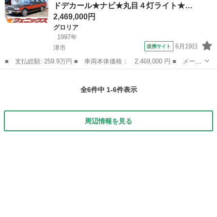
ドデカール★ナビ★丸目４灯ライト★…
見てから値段交渉...
2,469,000円
グロリア
1997年
6月19日
提携サイト
津市
■ 支払総額: 259.9万円 ■ 車両本体価格： 2,469,000 円 ■ メーカ
ー名： 日産 ■ 車種名： グロリアワゴン ■ グレード名： ＳＧ
三重
津市
グロリア
Ｌリミテッド★ウッドデカール★ナビ★丸目４灯ライト★ ウッドハ
全6件中 1-6件表示
ンドル・...
周辺情報を見る