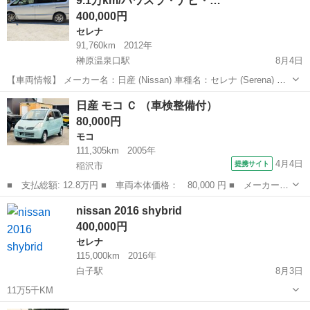
9.1万km/パワスラ・ナビ・…
型...
400,000円
セレナ
91,760km
2012年
榊原温泉口駅
8月4日
【車両情報】 メーカー名：日産 (Nissan) 車種名：セレナ (Serena) グ
レード：ハイウェイスター (Highway Star) 年式：平成24年 (2012年) 走
三重
津市
榊原温泉口駅
セレナ
ハイウェイスター
日産 モコ Ｃ （車検整備付）
行距離：91,760 km 車検...
80,000円
モコ
111,305km
2005年
4月4日
提携サイト
稲沢市
■ 支払総額: 12.8万円 ■ 車両本体価格： 80,000 円 ■ メーカー
名： 日産 ■ 車種名： モコ ■ グレード名： Ｃ ■ 排気量：
愛知
稲沢市
モコ
nissan 2016 shybrid
660cc ■ ドア枚数： 5D ■ ミッション： コラムAT ■ 店舗P...
400,000円
セレナ
115,000km
2016年
白子駅
8月3日
11万5千KM
三重
鈴鹿市
白子駅
セレナ