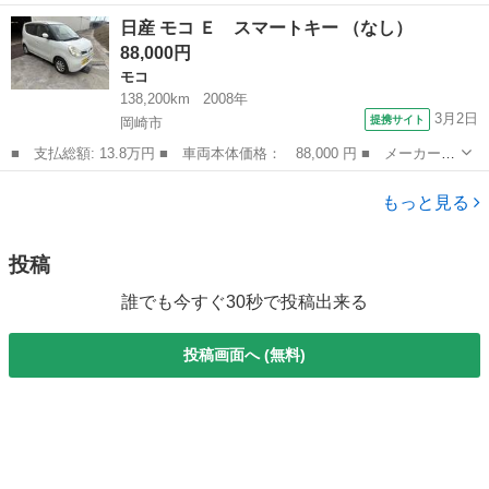
ー名： 日産 ■ 車種名： ノート ■ グレード名： Ｘ 全周囲カ
三重
四日市市
ノート
日産 モコ Ｅ スマートキー （なし）
メラ 純正９型ディスプレイオーディオ 衝突被害軽減システム 禁
88,000円
煙車 ド...
モコ
138,200km
2008年
3月2日
提携サイト
岡崎市
■ 支払総額: 13.8万円 ■ 車両本体価格： 88,000 円 ■ メーカー
名： 日産 ■ 車種名： モコ ■ グレード名： Ｅ スマートキー
愛知
岡崎市
モコ
■ 排気量： 660cc ■ ドア枚数： 5D ■ ミッション： AT4速...
もっと見る
投稿
誰でも今すぐ30秒で投稿出来る
投稿画面へ (無料)