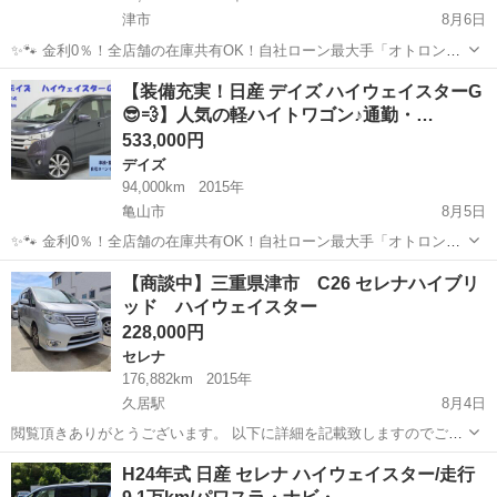
津市
8月6日
✨🐾 金利0％！全店舗の在庫共有OK！自社ローン最大手「オトロン」
🐾✨ こんなお悩みはありませんか？🤔 ✅ 勤続年数が短い ✅ パー
三重
津市
ノート
車両
【装備充実！日産 デイズ ハイウェイスターG
ト・アルバイト勤務 ✅ 派遣社員・自営業 ✅ 専業主婦（主夫） ✅ 自
😎💨】人気の軽ハイトワゴン♪通勤・…
己破産...
533,000円
デイズ
94,000km
2015年
亀山市
8月5日
✨🐾 金利0％！全店舗の在庫共有OK！自社ローン最大手「オトロン」
🐾✨ こんなお悩みはありませんか？🤔 ✅ 勤続年数が短い ✅ パー
三重
亀山市
デイズ
車両
【商談中】三重県津市 C26 セレナハイブリ
ト・アルバイト勤務 ✅ 派遣社員・自営業 ✅ 専業主婦（主夫） ✅ 自
ッド ハイウェイスター
己破産...
228,000円
セレナ
176,882km
2015年
久居駅
8月4日
閲覧頂きありがとうございます。 以下に詳細を記載致しますのでご確
認お願い致します。 【車両情報】 車種：セレナハイブリッド ハイウ
三重
津市
久居駅
セレナ
H24年式 日産 セレナ ハイウェイスター/走行
ェイスター Vセレクション+SafetyII S-HYBRID 年式：平成27年7月