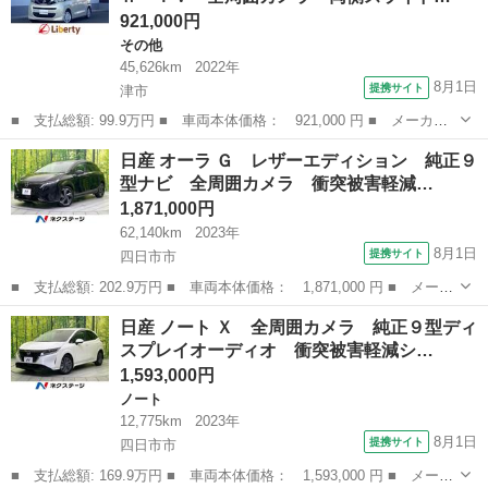
921,000円
その他
45,626km
2022年
8月1日
提携サイト
津市
■ 支払総額: 99.9万円 ■ 車両本体価格： 921,000 円 ■ メーカー
名： 日産 ■ 車種名： ルークス ■ グレード名： Ｘ ナビ Ｂ
三重
津市
その他
日産 オーラ Ｇ レザーエディション 純正９
ｌｕｅｔｏｏｔｈ ＴＶ 全周囲カメラ 両側スライド・片側電動
型ナビ 全周囲カメラ 衝突被害軽減…
クリアランス...
1,871,000円
62,140km
2023年
8月1日
提携サイト
四日市市
■ 支払総額: 202.9万円 ■ 車両本体価格： 1,871,000 円 ■ メーカ
ー名： 日産 ■ 車種名： オーラ ■ グレード名： Ｇ レザーエ
三重
四日市市
日産
日産 ノート Ｘ 全周囲カメラ 純正９型ディ
ディション 純正９型ナビ 全周囲カメラ 衝突被害軽減システム
スプレイオーディオ 衝突被害軽減シ…
禁煙車 ...
1,593,000円
ノート
12,775km
2023年
8月1日
提携サイト
四日市市
■ 支払総額: 169.9万円 ■ 車両本体価格： 1,593,000 円 ■ メーカ