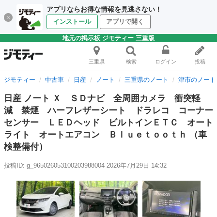
アプリならお得な情報を見逃さない！
インストール
アプリで開く
地元の掲示板 ジモティー 三重版
三重県
検索
ログイン
投稿
ジモティー
中古車
日産
ノート
三重県のノート
津市のノート
日産 ノート Ｘ ＳＤナビ 全周囲カメラ 衝突軽
減 禁煙 ハーフレザーシート ドラレコ コーナー
センサー ＬＥＤヘッド ビルトインＥＴＣ オート
ライト オートエアコン Ｂｌｕｅｔｏｏｔｈ （車
検整備付）
投稿ID: g_965026053100203988004
2026年7月29日 14:32