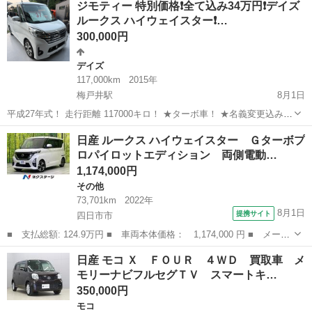
ジモティー 特別価格❗️全て込み34万円❗️デイズ
ルークス ハイウェイスター❗…
300,000円
デイズ
117,000km
2015年
梅戸井駅
8月1日
平成27年式！ 走行距離 117000キロ！ ★ターボ車！ ★名義変更込み！
車検2年付き！点検後お渡し！ ★パールホワイトカラー！ ★エンジン
三重
三重郡
梅戸井駅
デイズ
エレメント
日産 ルークス ハイウェイスター Ｇターボプ
オイル、オイルエレメント交換済み！ ★アイドリングストップ付き！
ロパイロットエディション 両側電動…
★...
1,174,000円
その他
73,701km
2022年
8月1日
提携サイト
四日市市
■ 支払総額: 124.9万円 ■ 車両本体価格： 1,174,000 円 ■ メーカ
ー名： 日産 ■ 車種名： ルークス ■ グレード名： ハイウェイ
三重
四日市市
その他
日産 モコ Ｘ ＦＯＵＲ ４ＷＤ 買取車 メ
スター Ｇターボプロパイロットエディション 両側電動ドア 純正
モリーナビフルセグＴＶ スマートキ…
９型ＳＤ...
350,000円
モコ