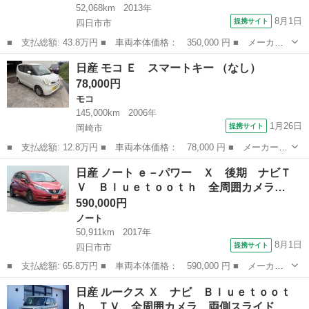
52,068km
2013年
8月1日
提携サイト
四日市市
■ 支払総額: 43.8万円 ■ 車両本体価格： 350,000 円 ■ メーカー
名： 日産 ■ 車種名： モコ ■ グレード名： Ｘ ＦＯＵＲ ４
三重
四日市市
モコ
日産 モコ Ｅ スマートキー （なし）
ＷＤ 買取車 メモリーナビフルセグＴＶ スマートキー プッシュ
78,000円
スタート ド...
モコ
145,000km
2006年
1月26日
提携サイト
岡崎市
■ 支払総額: 12.8万円 ■ 車両本体価格： 78,000 円 ■ メーカー
名： 日産 ■ 車種名： モコ ■ グレード名： Ｅ スマートキー
愛知
岡崎市
モコ
日産 ノート ｅ－パワー Ｘ 後期 ナビＴ
■ 排気量： 660cc ■ ドア枚数： 5D ■ ミッション： AT4速...
Ｖ Ｂｌｕｅｔｏｏｔｈ 全周囲カメラ…
590,000円
ノート
50,911km
2017年
8月1日
提携サイト
四日市市
■ 支払総額: 65.8万円 ■ 車両本体価格： 590,000 円 ■ メーカー
名： 日産 ■ 車種名： ノート ■ グレード名： ｅ－パワー
三重
四日市市
ノート
日産 ルークス Ｘ ナビ Ｂｌｕｅｔｏｏｔ
Ｘ 後期 ナビＴＶ Ｂｌｕｅｔｏｏｔｈ 全周囲カメラ ドライブ
ｈ ＴＶ 全周囲カメラ 両側スライド…
レコーダー Ｅ...