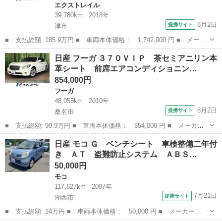
エクストレイル
39,780km
2018年
8月2日
提携サイト
津市
■ 支払総額: 185.9万円 ■ 車両本体価格： 1,742,000 円 ■ メーカ
ー名： 日産 ■ 車種名： エクストレイル ■ グレード名： ２０
三重
津市
エクストレイル
日産 フーガ ３７０ＶＩＰ 茶セミアニリン本
Ｘｉ 純正ナビ 全周囲カメラ 衝突軽減 レーダークルーズ 電動
革シート 前席エアコンディショニン…
リアゲー...
854,000円
フーガ
48,055km
2010年
8月2日
提携サイト
桑名市
■ 支払総額: 99.9万円 ■ 車両本体価格： 854,000 円 ■ メーカー
名： 日産 ■ 車種名： フーガ ■ グレード名： ３７０ＶＩＰ
三重
桑名市
フーガ
日産 モコ Ｇ ベンチシート 車検整備二年付
茶セミアニリン本革シート 前席エアコンディショニングシート 後
き ＡＴ 盗難防止システム ＡＢＳ…
席シートヒー...
50,000円
モコ
117,627km
2007年
7月21日
提携サイト
湖西市
■ 支払総額: 14万円 ■ 車両本体価格： 50,000 円 ■ メーカー
名： 日産 ■ 車種名： モコ ■ グレード名： Ｇ ベンチシー