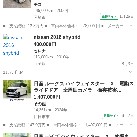
モコ
145,000km
2006年
1月26日
提携サイト
岡崎市
■ 支払総額: 12.8万円 ■ 車両本体価格： 78,000 円 ■ メーカー
名： 日産 ■ 車種名： モコ ■ グレード名： Ｅ スマートキー
愛知
岡崎市
モコ
nissan 2016 shybrid
■ 排気量： 660cc ■ ドア枚数： 5D ■ ミッション： AT4速...
400,000円
セレナ
115,000km
2016年
白子駅
8月3日
11万5千KM
三重
鈴鹿市
白子駅
セレナ
日産 ルークス ハイウェイスター Ｘ 電動ス
ライドドア 全周囲カメラ 衝突被害…
1,407,000円
その他
14,361km
2024年
8月2日
提携サイト
四日市市
■ 支払総額: 147.9万円 ■ 車両本体価格： 1,407,000 円 ■ メーカ
ー名： 日産 ■ 車種名： ルークス ■ グレード名： ハイウェイ
三重
四日市市
その他
日産 デイズ ハイウェイスター Ｘ 禁煙車