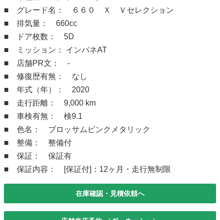
■ グレード名： ６６０ Ｘ Ｖセレクション
■ 排気量： 660cc
■ ドア枚数： 5D
■ ミッション： インパネAT
■ 店舗PR文： -
■ 修復歴有無： なし
■ 年式（年）： 2020
■ 走行距離： 9,000 km
■ 車検有無： 検9.1
■ 色名： ブロッサムピンクメタリック
■ 整備： 整備付
■ 保証： 保証有
■ 保証内容： [保証付]：12ヶ月・走行無制限
在庫確認・見積依頼へ