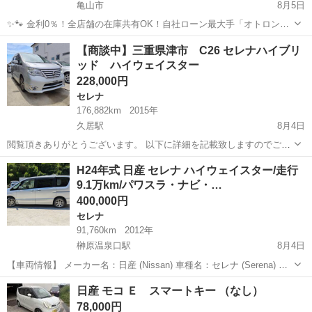
亀山市
8月5日
✨🐾 金利0％！全店舗の在庫共有OK！自社ローン最大手「オトロン」
🐾✨ こんなお悩みはありませんか？🤔 ✅ 勤続年数が短い ✅ パー
三重
亀山市
デイズ
車両
【商談中】三重県津市 C26 セレナハイブリ
ト・アルバイト勤務 ✅ 派遣社員・自営業 ✅ 専業主婦（主夫） ✅ 自
ッド ハイウェイスター
己破産...
228,000円
セレナ
176,882km
2015年
久居駅
8月4日
閲覧頂きありがとうございます。 以下に詳細を記載致しますのでご確
認お願い致します。 【車両情報】 車種：セレナハイブリッド ハイウ
三重
津市
久居駅
セレナ
H24年式 日産 セレナ ハイウェイスター/走行
ェイスター Vセレクション+SafetyII S-HYBRID 年式：平成27年7月
9.1万km/パワスラ・ナビ・…
型...
400,000円
セレナ
91,760km
2012年
榊原温泉口駅
8月4日
【車両情報】 メーカー名：日産 (Nissan) 車種名：セレナ (Serena) グ
レード：ハイウェイスター (Highway Star) 年式：平成24年 (2012年) 走
三重
津市
榊原温泉口駅
セレナ
ハイウェイスター
日産 モコ Ｅ スマートキー （なし）
行距離：91,760 km 車検...
78,000円