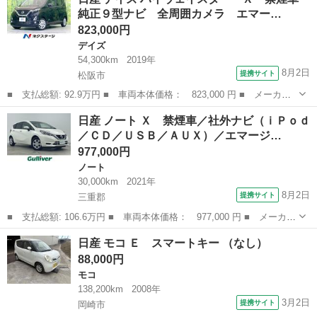
スター Ｘ 電動スライドドア 全周囲カメラ 衝突被害軽減システ
純正９型ナビ 全周囲カメラ エマー…
ム 禁煙...
823,000円
デイズ
54,300km
2019年
8月2日
提携サイト
松阪市
■ 支払総額: 92.9万円 ■ 車両本体価格： 823,000 円 ■ メーカー
名： 日産 ■ 車種名： デイズ ■ グレード名： ハイウェイスタ
三重
松阪市
デイズ
日産 ノート Ｘ 禁煙車／社外ナビ（ｉＰｏｄ
ー Ｘ 禁煙車 純正９型ナビ 全周囲カメラ エマージェンシーブ
／ＣＤ／ＵＳＢ／ＡＵＸ）／エマージ…
レーキ ドラ...
977,000円
ノート
30,000km
2021年
8月2日
提携サイト
三重郡
■ 支払総額: 106.6万円 ■ 車両本体価格： 977,000 円 ■ メーカー
名： 日産 ■ 車種名： ノート ■ グレード名： Ｘ 禁煙車／社
三重
三重郡
ノート
日産 モコ Ｅ スマートキー （なし）
外ナビ（ｉＰｏｄ／ＣＤ／ＵＳＢ／ＡＵＸ）／エマージェンシーブレ
88,000円
ーキ／車線...
モコ
138,200km
2008年
3月2日
提携サイト
岡崎市