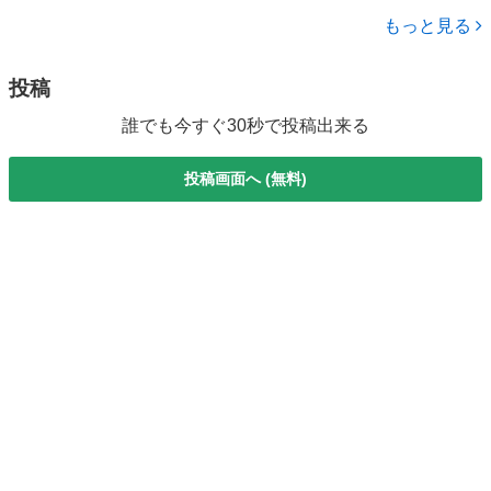
静岡
湖西市
モコ
ト 車検整備二年付き ＡＴ 盗難防止システム ＡＢＳ アルミホ
もっと見る
イール 衝突安全ボデ...
投稿
誰でも今すぐ30秒で投稿出来る
投稿画面へ (無料)