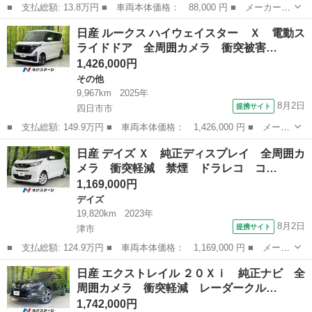
■ 支払総額: 13.8万円 ■ 車両本体価格： 88,000 円 ■ メーカー
名： 日産 ■ 車種名： モコ ■ グレード名： Ｅ スマートキー
愛知
岡崎市
モコ
日産 ルークス ハイウェイスター Ｘ 電動ス
■ 排気量： 660cc ■ ドア枚数： 5D ■ ミッション： AT4速...
ライドドア 全周囲カメラ 衝突被害…
1,426,000円
その他
9,967km
2025年
8月2日
提携サイト
四日市市
■ 支払総額: 149.9万円 ■ 車両本体価格： 1,426,000 円 ■ メーカ
ー名： 日産 ■ 車種名： ルークス ■ グレード名： ハイウェイ
三重
四日市市
その他
日産 デイズ Ｘ 純正ディスプレイ 全周囲カ
スター Ｘ 電動スライドドア 全周囲カメラ 衝突被害軽減システ
メラ 衝突軽減 禁煙 ドラレコ コ…
ム 禁煙...
1,169,000円
デイズ
19,820km
2023年
8月2日
提携サイト
津市
■ 支払総額: 124.9万円 ■ 車両本体価格： 1,169,000 円 ■ メーカ
ー名： 日産 ■ 車種名： デイズ ■ グレード名： Ｘ 純正ディ
三重
津市
デイズ
日産 エクストレイル ２０Ｘｉ 純正ナビ 全
スプレイ 全周囲カメラ 衝突軽減 禁煙 ドラレコ コーナーセン
周囲カメラ 衝突軽減 レーダークル…
サー ス...
1,742,000円