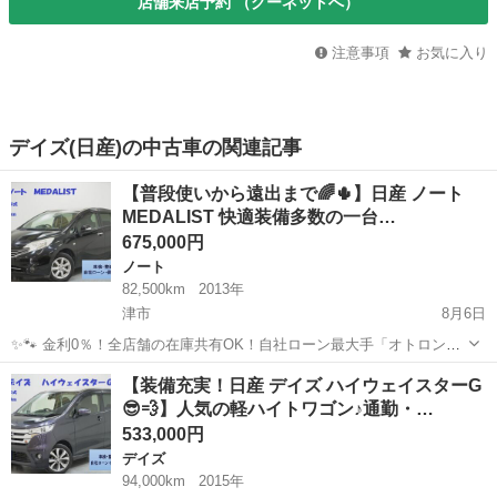
店舗来店予約 （グーネットへ）
注意事項
お気に入り
デイズ(日産)の中古車の関連記事
【普段使いから遠出まで🌈🌵】日産 ノート
MEDALIST 快適装備多数の一台…
675,000円
ノート
82,500km
2013年
津市
8月6日
✨🐾 金利0％！全店舗の在庫共有OK！自社ローン最大手「オトロン」
🐾✨ こんなお悩みはありませんか？🤔 ✅ 勤続年数が短い ✅ パー
三重
津市
ノート
車両
【装備充実！日産 デイズ ハイウェイスターG
ト・アルバイト勤務 ✅ 派遣社員・自営業 ✅ 専業主婦（主夫） ✅ 自
😎💨】人気の軽ハイトワゴン♪通勤・…
己破産...
533,000円
デイズ
94,000km
2015年