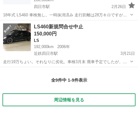
四日市駅
2月26日
18年式 LS460 車検無し。一時抹消済み 走行距離は28万キロですが、
走行距離は28万キロですが、 前オーナー様は、運送会社の社長様でメ
三重
四日市市
四日市駅
LS
走行距離
LS460新規問合せ中止
ンテナンスはちゃんとされていたみたいです。内装外装ともに綺麗で
150,000円
す。 型式DB...
LS
192,000km
2006年
近鉄四日市駅
3月21日
走行19万ちょい。それなりに劣化。車検3月末 廃車予定でしたが、大
切に乗ってくれる方が居れば売ろうかと。 サスコン、スロコン付きで
三重
四日市市
近鉄四日市駅
LS
スロコン
す。ホイールはSSRで7.8年前に前オーナーが付けました。ホイールだ
全9件中 1-9件表示
けでも50はしてます。...
周辺情報を見る