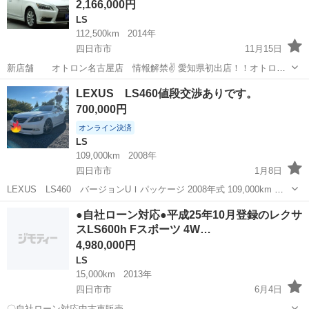
2,166,000円
LS
112,500km
2014年
四日市市
11月15日
新店舗 オトロン名古屋店 情報解禁✌️ 愛知県初出店！！オトロン
名古屋店です！ 月々2万円台～ご提案できる車多々ご提案できま
三重
四日市市
LS
ローン
LEXUS LS460値段交渉ありです。
す！！ 今年もやってきました！ 期間限定！頭金0円キャンペ...
700,000円
オンライン決済
LS
109,000km
2008年
四日市市
1月8日
LEXUS LS460 バージョンUＩパッケージ 2008年式 109,000km ホ
ワイト 車高調 サンルーフ ETC エンジンスターター付、 車検R5年9/26
三重
四日市市
LS
LEXUS
●自社ローン対応●平成25年10月登録のレクサ
です！ 車両価格90万です。値段交渉ありです。
スLS600h Fスポーツ 4W…
4,980,000円
LS
15,000km
2013年
四日市市
6月4日
〇自社ローン対応中古車販売