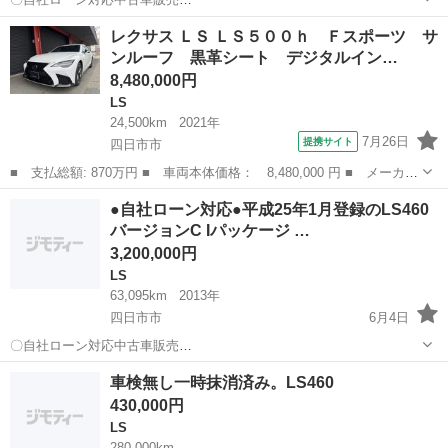
〇 ☆どなたでもロー
三重
四日市市
LS
車両
レクサス ＬＳ ＬＳ５００ｈ Ｆスポーツ サ
ン対応可能☆ １、勤続年数の短い方や自営業の方
ンルーフ 黒革シート デジタルイン…
２、パートをされる主婦の方や派遣社員の方 ３、自己破産等を...
8,480,000円
LS
24,500km
2021年
7月26日
提携サイト
四日市市
■ 支払総額: 870万円 ■ 車両本体価格： 8,480,000 円 ■ メーカー
名： レクサス ■ 車種名： ＬＳ ■ グレード名： ＬＳ５００
三重
四日市市
LS
●自社ローン対応●平成25年1月登録のLS460
ｈ Ｆスポーツ サンルーフ 黒革シート デジタルインナーミラ
バージョンC Iパッケージ …
ー ２０ＡＷ ...
3,200,000円
LS
63,095km
2013年
四日市市
6月4日
〇自社ローン対応中古車販売
〇 ☆どなたでもローン
三重
四日市市
LS
車両
車検無し一時抹消済み。LS460
対応可能☆ １、勤続年数の短い方や自営業の方 ２、
430,000円
パートをされる主婦の方や派遣社員の方 ...
LS
280,000km