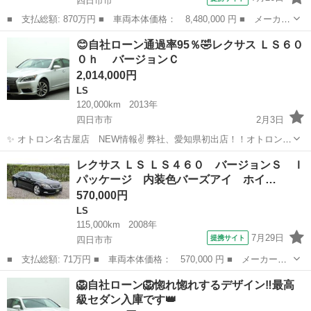
四日市市
■ 支払総額: 870万円 ■ 車両本体価格： 8,480,000 円 ■ メーカー
名： レクサス ■ 車種名： ＬＳ ■ グレード名： ＬＳ５００
三重
四日市市
LS
😊自社ローン通過率95％🤣レクサス ＬＳ６０
ｈ Ｆスポーツ サンルーフ 黒革シート デジタルインナーミラ
０ｈ バージョンＣ
ー ２０ＡＷ ...
2,014,000円
LS
120,000km
2013年
四日市市
2月3日
✨ オトロン名古屋店 NEW情報✌️ 弊社、愛知県初出店！！オトロン名
古屋店です！ 月々2万円台～ご提案できる車多々ご提案できます！！
三重
四日市市
LS
ローン
レクサス ＬＳ ＬＳ４６０ バージョンＳ Ｉ
✨お客様のご要望もあり、大好評につきなんと大延長！！ 今年も大
パッケージ 内装色バーズアイ ホイ…
好...
570,000円
LS
115,000km
2008年
7月29日
提携サイト
四日市市
■ 支払総額: 71万円 ■ 車両本体価格： 570,000 円 ■ メーカー
名： レクサス ■ 車種名： ＬＳ ■ グレード名： ＬＳ４６０
三重
四日市市
LS
🦁自社ローン🦁惚れ惚れするデザイン‼️最高
バージョンＳ Ｉパッケージ 内装色バーズアイ ホイール１９イン
級セダン入庫です👑
チＡＷ 黒革 サ...