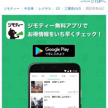
ページTOPへ
ジモティー
中古車
レクサス
LS
三重県のLS
四日市市のLS