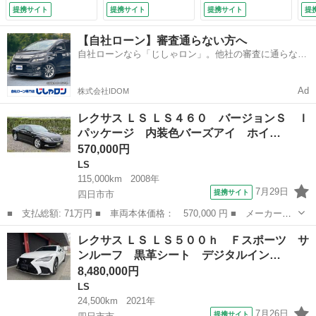
ーフ ＥＴＣ エア
クビューモニター
ーフ ＥＴＣ エア
ク
提携サイト
提携サイト
提携サイト
提
ーシート スマート
純正ナビ・ＴＶ Ｈ
ーシート スマート
純
キーＸ２ エアサス
ＵＤ レクサスセー
キーＸ２ エアサス
Ｕ
【自社ローン】審査通らない方へ
コントローラー
フティシステム Ｂ
コントローラー
フ
自社ローンなら「じしゃロン」。他社の審査に通らなか
（検9.6）
ＳＭ シートヒータ
（検9.6）
Ｓ
った方も
ー＆ベンチレーショ
ー
ン ドラレコ （車
ン
Ad
株式会社IDOM
検整備付）
検
レクサス ＬＳ ＬＳ４６０ バージョンＳ Ｉ
パッケージ 内装色バーズアイ ホイ…
570,000円
LS
115,000km
2008年
7月29日
提携サイト
四日市市
■ 支払総額: 71万円 ■ 車両本体価格： 570,000 円 ■ メーカー
名： レクサス ■ 車種名： ＬＳ ■ グレード名： ＬＳ４６０
三重
四日市市
LS
レクサス ＬＳ ＬＳ５００ｈ Ｆスポーツ サ
バージョンＳ Ｉパッケージ 内装色バーズアイ ホイール１９イン
ンルーフ 黒革シート デジタルイン…
チＡＷ 黒革 サ...
8,480,000円
LS
24,500km
2021年
7月26日
提携サイト