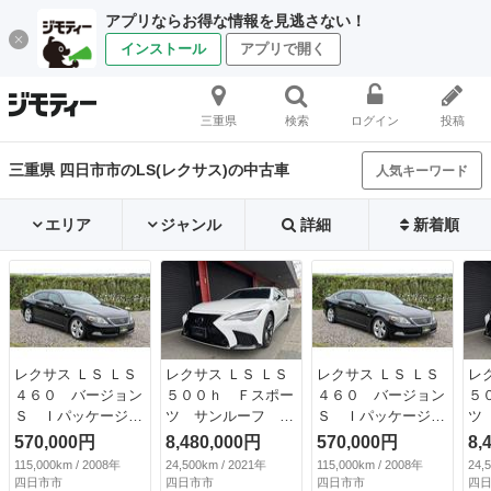
アプリならお得な情報を見逃さない！
インストール
アプリで開く
三重県
検索
ログイン
投稿
三重県 四日市市のLS(レクサス)の中古車
人気キーワード
エリア
ジャンル
詳細
新着順
レクサス ＬＳ ＬＳ
レクサス ＬＳ ＬＳ
レクサス ＬＳ ＬＳ
レ
４６０ バージョン
５００ｈ Ｆスポー
４６０ バージョン
５
Ｓ Ｉパッケージ
ツ サンルーフ 黒
Ｓ Ｉパッケージ
ツ
内装色バーズアイ
革シート デジタル
内装色バーズアイ
革
570,000円
8,480,000円
570,000円
8,
ホイール１９インチ
インナーミラー ２
ホイール１９インチ
イ
115,000km / 2008年
24,500km / 2021年
115,000km / 2008年
24,
ＡＷ 黒革 サンル
０ＡＷ パノラミッ
ＡＷ 黒革 サンル
０
四日市市
四日市市
四日市市
四