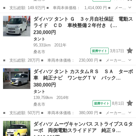
■ 支払総額: 149.9万円 ■ 車両本体価格： 1,414,000 円 ■ メーカ
ー名： ダイハツ ■ 車種名： タント ■ グレード名： ファンク
三重
桑名市
タント
ダイハツ タント Ｇ ３ヶ月自社保証 電動ス
ロス 純正ナビ 両側電動ドア 全周囲カメラ 衝突被害軽減システ
ライド ＣＤ 車検整備２年付き （…
ム 禁煙...
230,000円
タント
95,331km
2011年
3月17日
提携サイト
桑名市
■ 支払総額: 28万円 ■ 車両本体価格： 230,000 円 ■ メーカー
名： ダイハツ ■ 車種名： タント ■ グレード名： Ｇ ３ヶ月
三重
桑名市
タント
ダイハツ タント カスタムＲＳ ＳＡ ターボ
自社保証 電動スライド ＣＤ 車検整備２年付き ■ 排気量：
車 純正ナビ ワンセグＴＶ バック…
660cc ■ ...
380,000円
タント
139,759km
2014年
8月1日
提携サイト
桑名市
■ 支払総額: 50万円 ■ 車両本体価格： 380,000 円 ■ メーカー
名： ダイハツ ■ 車種名： タント ■ グレード名： カスタムＲ
三重
桑名市
タント
ダイハツ ムーヴキャンバス ストライプスＧタ
Ｓ ＳＡ ターボ車 純正ナビ ワンセグＴＶ バックカメラ ＥＴ
ーボ 両側電動スライドドア 純正９…
Ｃ ドライブレコ...