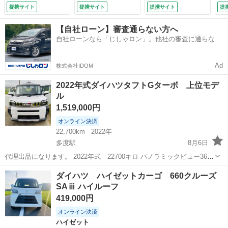
グランプ／ＣＤオー
シート ＣＶＴ 盗
ドラレコ スマート
パ
提携サイト
提携サイト
提携サイト
提
ディオ／ドライブレ
難防止システム Ａ
キー ＬＥＤヘッ
（
コーダー／キーレス
ＢＳ ＣＤ ミュー
ド ＥＴＣ 純正１
【自社ローン】審査通らない方へ
／エアコン／パワー
ジックプレイヤー接
５インチアルミ オ
自社ローンなら「じしゃロン」。他社の審査に通らなか
ウィンドウ／整備記
続可 Ｂｌｕｅｔｏ
ートライト オート
った方も
録簿あり／車検令和
ｏｔｈ アルミホイ
エアコン Ｂｌｕｅ
９年８月 （検9.8）
ール （車検整備
ｔｏｏｔｈ フルセ
Ad
株式会社IDOM
付）
グ （検9.3）
2022年式ダイハツタフトGターボ 上位モデ
ル
1,519,000円
オンライン決済
22,700km
2022年
多度駅
8月6日
代理出品になります。 2022年式 22700キロ パノラミックビュー360°
カメラ付 車検2年付可能 下取り可能 値下げ交渉可能 現金引換又は銀
三重
桑名市
多度駅
ダイハツ
ダイハツ ハイゼットカーゴ 660クルーズ
行振込でお願い致します お気軽にメッセージお願いお願い致します！
SAⅲ ハイルーフ
419,000円
オンライン決済
ハイゼット