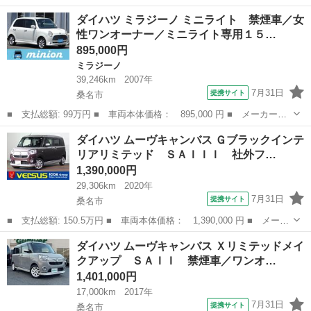
名： ダイハツ ■ 車種名： ムーヴ ■ グレード名： カスタム
三重
桑名市
ムーヴ
ダイハツ ミラジーノ ミニライト 禁煙車／女
ＲＳ ドライブレコーダー バックカメラ ナビ ＴＶ スマートキ
性ワンオーナー／ミニライト専用１５…
ー アイドリング...
895,000円
ミラジーノ
39,246km
2007年
7月31日
提携サイト
桑名市
■ 支払総額: 99万円 ■ 車両本体価格： 895,000 円 ■ メーカー
名： ダイハツ ■ 車種名： ミラジーノ ■ グレード名： ミニラ
三重
桑名市
ミラジーノ
ダイハツ ムーヴキャンバス Ｇブラックインテ
イト 禁煙車／女性ワンオーナー／ミニライト専用１５インチアルミ
リアリミテッド ＳＡＩＩＩ 社外フ…
ホイール／２０２...
1,390,000円
29,306km
2020年
7月31日
提携サイト
桑名市
■ 支払総額: 150.5万円 ■ 車両本体価格： 1,390,000 円 ■ メーカ
ー名： ダイハツ ■ 車種名： ムーヴキャンバス ■ グレード
三重
桑名市
ダイハツ
ダイハツ ムーヴキャンバス Ｘリミテッドメイ
名： Ｇブラックインテリアリミテッド ＳＡＩＩＩ 社外フルセグ
クアップ ＳＡＩＩ 禁煙車／ワンオ…
ＳＤナビ パ...
1,401,000円
17,000km
2017年
7月31日
提携サイト
桑名市