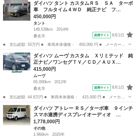
ダイハツ タント カスタムＲＳ ＳＡ ターボ
ド ３ヶ月自社保証 スマートキー 電動スライド 車検整備２年付
車 フルタイム４ＷＤ 純正ナビ フ…
き ＣＤ 電動格...
450,000円
タント
148,539km
2014年
8月1日
提携サイト
桑名市
■ 支払総額: 55万円 ■ 車両本体価格： 450,000 円 ■ メーカー
名： ダイハツ ■ 車種名： タント ■ グレード名： カスタムＲ
三重
桑名市
タント
ダイハツ ムーヴ カスタム Ｘリミテッド 純
Ｓ ＳＡ ターボ車 フルタイム４ＷＤ 純正ナビ フルセグＴＶ
正ナビ／ワンセグＴＶ／ＣＤ／ＡＵＸ…
バックカメラ Ｅ...
415,000円
ムーヴ
65,000km
2012年
8月1日
提携サイト
桑名市
■ 支払総額: 44.8万円 ■ 車両本体価格： 415,000 円 ■ メーカー
名： ダイハツ ■ 車種名： ムーヴ ■ グレード名： カスタム
三重
桑名市
ムーヴ
ダイハツ アトレー ＲＳ／ターボ車 ９インチ
Ｘリミテッド 純正ナビ／ワンセグＴＶ／ＣＤ／ＡＵＸ／バックカメ
スマホ連携ディスプレイオーディオ …
ラ／ＥＴＣ／...
1,778,000円
その他
1,966km
2025年