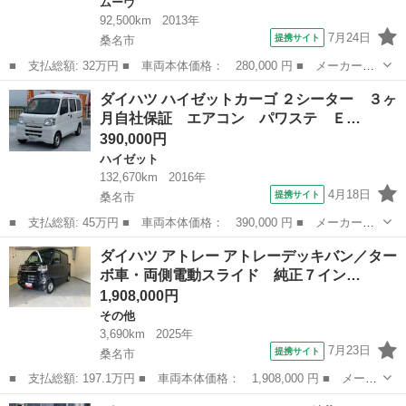
ムーヴ
92,500km
2013年
7月24日
提携サイト
桑名市
■ 支払総額: 32万円 ■ 車両本体価格： 280,000 円 ■ メーカー
名： ダイハツ ■ 車種名： ムーヴ ■ グレード名： カスタム
三重
桑名市
ムーヴ
ダイハツ ハイゼットカーゴ ２シーター ３ヶ
Ｘ ３ヶ月自社保証 スマートキー純正アルミ エアコン パワス
月自社保証 エアコン パワステ Ｅ…
テ 電動格納ミラー...
390,000円
ハイゼット
132,670km
2016年
4月18日
提携サイト
桑名市
■ 支払総額: 45万円 ■ 車両本体価格： 390,000 円 ■ メーカー
名： ダイハツ ■ 車種名： ハイゼットカーゴ ■ グレード名：
三重
桑名市
ハイゼット
ダイハツ アトレー アトレーデッキバン／ター
２シーター ３ヶ月自社保証 エアコン パワステ ＥＴＣ 車検整
ボ車・両側電動スライド 純正７イン…
備２年付き ■ ...
1,908,000円
その他
3,690km
2025年
7月23日
提携サイト
桑名市
■ 支払総額: 197.1万円 ■ 車両本体価格： 1,908,000 円 ■ メーカ
ー名： ダイハツ ■ 車種名： アトレー ■ グレード名： アトレ
三重
桑名市
その他