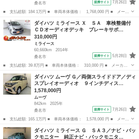
7月26日
提携サイト
桑名市
■ 支払総額: 184.1万円 ■ 車両本体価格： 1,768,000 円 ■ メーカ
ー名： ダイハツ ■ 車種名： タント ■ グレード名： ファンク
三重
桑名市
タント
ダイハツ ミライース Ｘ ＳＡ 車検整備付
ロスターボリミテッド／９インチディスプレイオーディオ ターボ
ＣＤオーディオデッキ ブレーキサポ…
車・９イン...
310,000円
ミライース
60,660km
2014年
5月28日
提携サイト
桑名市
■ 支払総額: 39.8万円 ■ 車両本体価格： 310,000 円 ■ メーカー
名： ダイハツ ■ 車種名： ミライース ■ グレード名： Ｘ Ｓ
三重
桑名市
ミライース
ダイハツ ムーヴ Ｇ／両側スライドドア／ディ
Ａ 車検整備付 ＣＤオーディオデッキ ブレーキサポート アイド
スプレイオーディオ ９インチディス…
リングストッ...
1,578,000円
ムーヴ
842km
2025年
7月26日
提携サイト
桑名市
■ 支払総額: 165.1万円 ■ 車両本体価格： 1,578,000 円 ■ メーカ
ー名： ダイハツ ■ 車種名： ムーヴ ■ グレード名： Ｇ／両側
三重
桑名市
ムーヴ
ダイハツ ミライース Ｇ ＳＡ３／ナビ・バッ
スライドドア／ディスプレイオーディオ ９インチディスプレイオー
クモニター 純正ナビ・バックモニタ…
ディオ ...