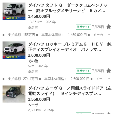
名： ダイハツ ■ 車種名： タント ■ グレード名： カスタム
三重
桑名市
タント
ダイハツ タフト Ｇ ダーククロムベンチャ
Ｘ ＳＡ ３ヶ月自社保証 純正ナビ フルセグ バックカメラ Ｅ
ー 純正フルセグメモリーナビ Ｂカメ…
ＴＣ ＬＥＤヘッド...
1,450,000円
13,871km
2023年
7月26日
提携サイト
桑名市
■ 支払総額: 155万円 ■ 車両本体価格： 1,450,000 円 ■ メーカー
名： ダイハツ ■ 車種名： タフト ■ グレード名： Ｇ ダーク
三重
桑名市
ダイハツ
ダイハツ ロッキー プレミアムＧ ＨＥＶ 純
クロムベンチャー 純正フルセグメモリーナビ Ｂカメラ ＬＥＤオ
正ディスプレイオーディオ パノラマ…
ートヘッド...
2,600,000円
その他
5km
2026年
7月26日
提携サイト
桑名市
■ 支払総額: 274.4万円 ■ 車両本体価格： 2,600,000 円 ■ メーカ
ー名： ダイハツ ■ 車種名： ロッキー ■ グレード名： プレミ
三重
桑名市
その他
ダイハツ ムーヴ Ｇ ／両側スライドドア（左
アムＧ ＨＥＶ 純正ディスプレイオーディオ パノラマビューモニ
電動スライド） ９インチディスプレ…
ター 登...
1,558,000円
ムーヴ
2,556km
2025年