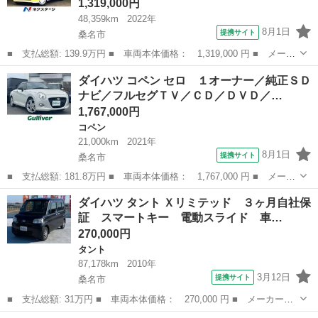
1,319,000円
48,359km
2022年
8月1日
提携サイト
桑名市
■ 支払総額: 139.9万円 ■ 車両本体価格： 1,319,000 円 ■ メーカ
ー名： ダイハツ ■ 車種名： ムーヴキャンバス ■ グレード
三重
桑名市
ダイハツ
ダイハツ コペン セロ １オーナー／純正ＳＤ
名： ストライプスＧターボ 両側電動スライドドア 純正９型ディ
ナビ／フルセグＴＶ／ＣＤ／ＤＶＤ／…
スプレイオー...
1,767,000円
コペン
21,000km
2021年
8月1日
提携サイト
桑名市
■ 支払総額: 181.8万円 ■ 車両本体価格： 1,767,000 円 ■ メーカ
ー名： ダイハツ ■ 車種名： コペン ■ グレード名： セロ １
三重
桑名市
コペン
ダイハツ タント Ｘリミテッド ３ヶ月自社保
オーナー／純正ＳＤナビ／フルセグＴＶ／ＣＤ／ＤＶＤ／Ｂｌｕｅｔ
証 スマートキー 電動スライド 車…
ｏｏｔｈ...
270,000円
タント
87,178km
2010年
3月12日
提携サイト
桑名市
■ 支払総額: 31万円 ■ 車両本体価格： 270,000 円 ■ メーカー
名： ダイハツ ■ 車種名： タント ■ グレード名： Ｘリミテッ
三重
桑名市
タント