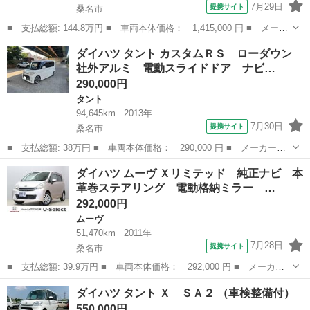
7月29日
提携サイト
桑名市
■ 支払総額: 144.8万円 ■ 車両本体価格： 1,415,000 円 ■ メーカ
ー名： ダイハツ ■ 車種名： ムーヴキャンバス ■ グレード
三重
桑名市
ダイハツ
ダイハツ タント カスタムＲＳ ローダウン
名： セオリーＧ １オーナー／スマートアシスト／３６０°ビューカ
社外アルミ 電動スライドドア ナビ…
メラ／純正...
290,000円
タント
94,645km
2013年
7月30日
提携サイト
桑名市
■ 支払総額: 38万円 ■ 車両本体価格： 290,000 円 ■ メーカー
名： ダイハツ ■ 車種名： タント ■ グレード名： カスタムＲ
三重
桑名市
タント
ダイハツ ムーヴ Ｘリミテッド 純正ナビ 本
Ｓ ローダウン 社外アルミ 電動スライドドア ナビ ＴＶ ＨＩ
革巻ステアリング 電動格納ミラー …
Ｄ スマートキー...
292,000円
ムーヴ
51,470km
2011年
7月28日
提携サイト
桑名市
■ 支払総額: 39.9万円 ■ 車両本体価格： 292,000 円 ■ メーカー
名： ダイハツ ■ 車種名： ムーヴ ■ グレード名： Ｘリミテッ
三重
桑名市
ムーヴ
ダイハツ タント Ｘ ＳＡ２ （車検整備付）
ド 純正ナビ 本革巻ステアリング 電動格納ミラー アイドリング
550,000円
ストップ キ...