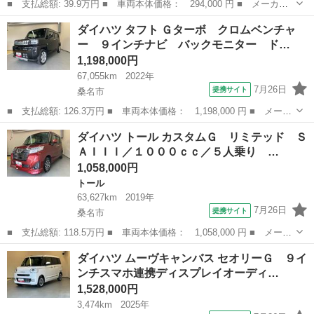
■ 支払総額: 39.9万円 ■ 車両本体価格： 294,000 円 ■ メーカー
名： ダイハツ ■ 車種名： ミラ ■ グレード名： ＴＸ オーデ
三重
桑名市
ミラ
ダイハツ タフト Ｇターボ クロムベンチャ
ィオ 禁煙車 衝突安全ボディ ドアバイザー 盗難防止装置 エア
ー ９インチナビ バックモニター ド…
コン 内装グ...
1,198,000円
67,055km
2022年
7月26日
提携サイト
桑名市
■ 支払総額: 126.3万円 ■ 車両本体価格： 1,198,000 円 ■ メーカ
ー名： ダイハツ ■ 車種名： タフト ■ グレード名： Ｇター
三重
桑名市
ダイハツ
ダイハツ トール カスタムＧ リミテッド Ｓ
ボ クロムベンチャー ９インチナビ バックモニター ドライブレ
ＡＩＩＩ／１０００ｃｃ／５人乗り …
コーダー ...
1,058,000円
トール
63,627km
2019年
7月26日
提携サイト
桑名市
■ 支払総額: 118.5万円 ■ 車両本体価格： 1,058,000 円 ■ メーカ
ー名： ダイハツ ■ 車種名： トール ■ グレード名： カスタム
三重
桑名市
トール
ダイハツ ムーヴキャンバス セオリーＧ ９イ
Ｇ リミテッド ＳＡＩＩＩ／１０００ｃｃ／５人乗り 純正ナビ
ンチスマホ連携ディスプレイオーディ…
パノラマ...
1,528,000円
3,474km
2025年