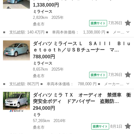
1,338,000円
ミライース
2,820km
2025年
7月26日
提携サイト
桑名市
■ 支払総額: 140.4万円 ■ 車両本体価格： 1,338,000 円 ■ メーカ
ー名： ダイハツ ■ 車種名： ミライース ■ グレード名： Ｇ
三重
桑名市
ミライース
ダイハツ ミライース Ｌ ＳＡＩＩＩ Ｂｌｕ
ＳＡ３／ナビ・バックモニター 純正ナビ・バックモニター・サイド
ｅｔｏｏｔｈ／ＵＳＢチューナー マ…
エアバッ...
788,000円
ミライース
8,657km
2025年
7月26日
提携サイト
桑名市
■ 支払総額: 86万円 ■ 車両本体価格： 788,000 円 ■ メーカー
名： ダイハツ ■ 車種名： ミライース ■ グレード名： Ｌ Ｓ
三重
桑名市
ミライース
ダイハツ ミラ ＴＸ オーディオ 禁煙車 衝
ＡＩＩＩ Ｂｌｕｅｔｏｏｔｈ／ＵＳＢチューナー マニュアルエア
突安全ボディ ドアバイザー 盗難防…
コン スマートア...
294,000円
ミラ
57,265km
2014年
8月1日
提携サイト
桑名市