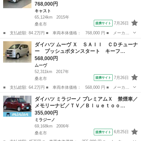
768,000円
キャスト
65,124km
2015年
7月26日
提携サイト
桑名市
■ 支払総額: 84.2万円 ■ 車両本体価格： 768,000 円 ■ メーカー
名： ダイハツ ■ 車種名： キャスト ■ グレード名： スタイル
三重
桑名市
キャスト
ダイハツ ムーヴ Ｘ ＳＡＩＩ ＣＤチューナ
Ｇ ＳＡ２／１５インチアルミ ＣＤデッキチューナー・ＬＥＤヘッ
ー プッシュボタンスタート キーフ…
ドライト＆Ｌ...
568,000円
ムーヴ
52,311km
2017年
7月26日
提携サイト
桑名市
■ 支払総額: 64.2万円 ■ 車両本体価格： 568,000 円 ■ メーカー
名： ダイハツ ■ 車種名： ムーヴ ■ グレード名： Ｘ ＳＡＩ
三重
桑名市
ムーヴ
ダイハツ ミラジーノ プレミアムＸ 禁煙車／
Ｉ ＣＤチューナー プッシュボタンスタート キーフリー ＥＴ
メモリーナビ／ＴＶ／Ｂｌｕｅｔｏｏ…
Ｃ ドライブレ...
355,000円
ミラジーノ
69,168km
2006年
6月25日
提携サイト
桑名市