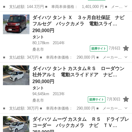
■ 支払総額: 144.3万円 ■ 車両本体価格： 1,401,000 円 ■ メーカ
ー名： ダイハツ ■ 車種名： ムーヴキャンバス ■ グレード
三重
桑名市
ダイハツ
ダイハツ タント Ｘ ３ヶ月自社保証 ナビ
名： Ｘリミテッドメイクアップ ＳＡＩＩ 禁煙車／ワンオーナー
フルセグ バックカメラ 電動スライ…
／ツートーン...
290,000円
タント
80,178km
2014年
7月6日
提携サイト
桑名市
■ 支払総額: 34万円 ■ 車両本体価格： 290,000 円 ■ メーカー
名： ダイハツ ■ 車種名： タント ■ グレード名： Ｘ ３ヶ月
三重
桑名市
タント
ダイハツ タント カスタムＲＳ ローダウン
自社保証 ナビ フルセグ バックカメラ 電動スライド オートラ
社外アルミ 電動スライドドア ナビ…
イト Ｂｌｕｅｔ...
290,000円
タント
94,645km
2013年
7月30日
提携サイト
桑名市
■ 支払総額: 38万円 ■ 車両本体価格： 290,000 円 ■ メーカー
名： ダイハツ ■ 車種名： タント ■ グレード名： カスタムＲ
三重
桑名市
タント
ダイハツ ムーヴ カスタム ＲＳ ドライブレ
Ｓ ローダウン 社外アルミ 電動スライドドア ナビ ＴＶ ＨＩ
コーダー バックカメラ ナビ ＴＶ…
Ｄ スマートキー...