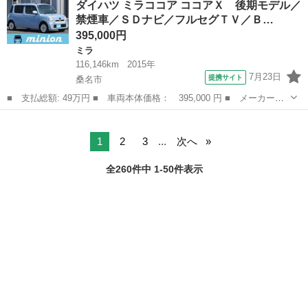
ダイハツ ミラココア ココアＸ 後期モデル／
ーデッキバン／ターボ車・両側電動スライド 純正７インチナビ・バ
禁煙車／ＳＤナビ／フルセグＴＶ／Ｂ…
ックモニ...
395,000円
ミラ
116,146km
2015年
7月23日
提携サイト
桑名市
■ 支払総額: 49万円 ■ 車両本体価格： 395,000 円 ■ メーカー
名： ダイハツ ■ 車種名： ミラココア ■ グレード名： ココア
三重
桑名市
ミラ
Ｘ 後期モデル／禁煙車／ＳＤナビ／フルセグＴＶ／Ｂｌｕｅｔｏｏ
ｔｈ／ＣＤ／ＤＶ...
1
2
3
...
次へ
全260件中 1-50件表示