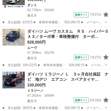
タント
63,776km
2016年
7月27日
提携サイト
桑名市
■ 支払総額: 63万円 ■ 車両本体価格： 550,000 円 ■ メーカー
名： ダイハツ ■ 車種名： タント ■ グレード名： Ｘ ＳＡ２
三重
桑名市
タント
ダイハツ ムーヴ カスタム ＲＳ ハイパーＳ
■ 排気量： 660cc ■ ドア枚数： 5D ■ ミッション： インパネ
Ａ３／ターボ車・車検整備付 ターボ…
A...
928,000円
ムーヴ
57,359km
2017年
7月27日
提携サイト
桑名市
■ 支払総額: 100.6万円 ■ 車両本体価格： 928,000 円 ■ メーカー
名： ダイハツ ■ 車種名： ムーヴ ■ グレード名： カスタム
三重
桑名市
ムーヴ
ダイハツ ミラジーノ Ｌ ３ヶ月自社保証 ナ
ＲＳ ハイパーＳＡ３／ターボ車・車検整備付 ターボ車・純正ナ
ビ 地デジ エアコン スペアタイヤ…
ビ・バックモ...
330,000円
ミラジーノ
47,291km
2006年
6月18日
提携サイト
桑名市
■ 支払総額: 38万円 ■ 車両本体価格： 330,000 円 ■ メーカー