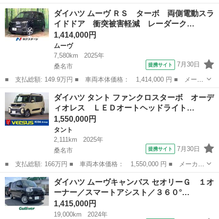
名： ダイハツ ■ 車種名： タント ■ グレード名： Ｌ ＳＡ
三重
桑名市
タント
ダイハツ ムーヴ ＲＳ ターボ 両側電動スラ
３ヶ月自社保証 エアコン パワステ スライドドア キーレス 電
イドドア 衝突被害軽減 レーダーク…
動格納ミラー ■...
1,414,000円
ムーヴ
7,580km
2025年
7月30日
提携サイト
桑名市
■ 支払総額: 149.9万円 ■ 車両本体価格： 1,414,000 円 ■ メーカ
ー名： ダイハツ ■ 車種名： ムーヴ ■ グレード名： ＲＳ タ
三重
桑名市
ムーヴ
ダイハツ タント ファンクロスターボ オーデ
ーボ 両側電動スライドドア 衝突被害軽減 レーダークルーズ 禁
ィオレス ＬＥＤオートヘッドライト…
煙車 コ...
1,550,000円
タント
2,111km
2025年
7月30日
提携サイト
桑名市
■ 支払総額: 166万円 ■ 車両本体価格： 1,550,000 円 ■ メーカー
名： ダイハツ ■ 車種名： タント ■ グレード名： ファンクロ
三重
桑名市
タント
ダイハツ ムーヴキャンバス セオリーＧ １オ
スターボ オーディオレス ＬＥＤオートヘッドライト 両側電動ス
ーナー／スマートアシスト／３６０°…
ライドドア...
1,415,000円
19,000km
2024年