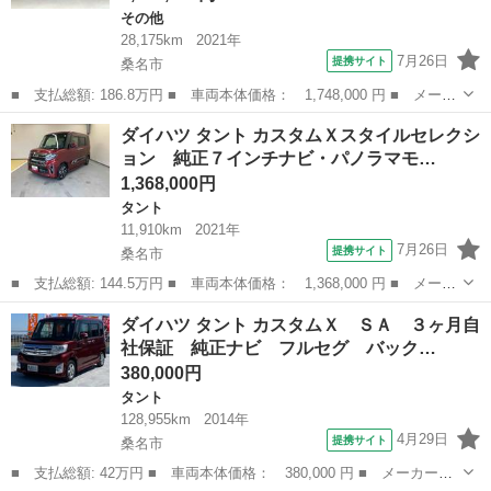
その他
28,175km
2021年
7月26日
提携サイト
桑名市
■ 支払総額: 186.8万円 ■ 車両本体価格： 1,748,000 円 ■ メーカ
ー名： ダイハツ ■ 車種名： ロッキー ■ グレード名： プレミ
三重
桑名市
その他
ダイハツ タント カスタムＸスタイルセレクシ
アムＧ／１２００ｃｃ ガソリン車 ナビ パノラマモニター ＥＴ
ョン 純正７インチナビ・パノラマモ…
Ｃ ドラ...
1,368,000円
タント
11,910km
2021年
7月26日
提携サイト
桑名市
■ 支払総額: 144.5万円 ■ 車両本体価格： 1,368,000 円 ■ メーカ
ー名： ダイハツ ■ 車種名： タント ■ グレード名： カスタム
三重
桑名市
タント
ダイハツ タント カスタムＸ ＳＡ ３ヶ月自
Ｘスタイルセレクション 純正７インチナビ・パノラマモニター・ド
社保証 純正ナビ フルセグ バック…
ライブレ...
380,000円
タント
128,955km
2014年
4月29日
提携サイト
桑名市
■ 支払総額: 42万円 ■ 車両本体価格： 380,000 円 ■ メーカー