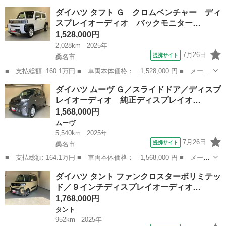
名： ダイハツ ■ 車種名： ミラジーノ ■ グレード名： Ｌ ３
三重
桑名市
ミラジーノ
ダイハツ タフト Ｇ クロムベンチャー ディ
ヶ月自社保証 ナビ 地デジ エアコン スペアタイヤ キーレス
スプレイオーディオ バックモニター…
■ 排気量： 6...
1,528,000円
2,028km
2025年
7月26日
提携サイト
桑名市
■ 支払総額: 160.1万円 ■ 車両本体価格： 1,528,000 円 ■ メーカ
ー名： ダイハツ ■ 車種名： タフト ■ グレード名： Ｇ クロ
三重
桑名市
ダイハツ
ダイハツ ムーヴ Ｇ／スライドドア／ディスプ
ムベンチャー ディスプレイオーディオ バックモニター シートヒ
レイオーディオ 純正ディスプレイオ…
ーター ...
1,568,000円
ムーヴ
5,540km
2025年
7月26日
提携サイト
桑名市
■ 支払総額: 164.1万円 ■ 車両本体価格： 1,568,000 円 ■ メーカ
ー名： ダイハツ ■ 車種名： ムーヴ ■ グレード名： Ｇ／スラ
三重
桑名市
ムーヴ
ダイハツ タント ファンクロスターボリミテッ
イドドア／ディスプレイオーディオ 純正ディスプレイオーディオ
ド／９インチディスプレイオーディオ…
バックモ...
1,768,000円
タント
952km
2025年