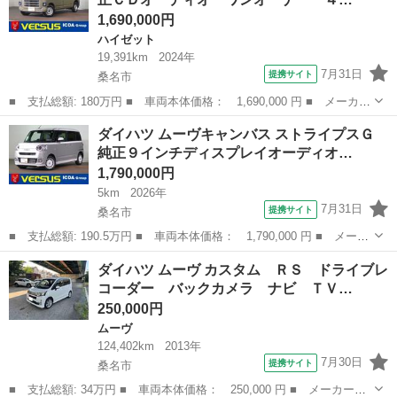
ドア シー...
1,690,000円
ハイゼット
19,391km
2024年
7月31日
提携サイト
桑名市
■ 支払総額: 180万円 ■ 車両本体価格： 1,690,000 円 ■ メーカー
名： ダイハツ ■ 車種名： ハイゼットカーゴ ■ グレード名：
三重
桑名市
ハイゼット
ダイハツ ムーヴキャンバス ストライプスＧ
デッキバンＧ 純正ＣＤオーディオ ワンオーナー ４ＷＤ ＬＥＤ
純正９インチディスプレイオーディオ…
オートヘッ...
1,790,000円
5km
2026年
7月31日
提携サイト
桑名市
■ 支払総額: 190.5万円 ■ 車両本体価格： 1,790,000 円 ■ メーカ
ー名： ダイハツ ■ 車種名： ムーヴキャンバス ■ グレード
三重
桑名市
ダイハツ
ダイハツ ムーヴ カスタム ＲＳ ドライブレ
名： ストライプスＧ 純正９インチディスプレイオーディオ 全方
コーダー バックカメラ ナビ ＴＶ…
位モニター ...
250,000円
ムーヴ
124,402km
2013年
7月30日
提携サイト
桑名市
■ 支払総額: 34万円 ■ 車両本体価格： 250,000 円 ■ メーカー