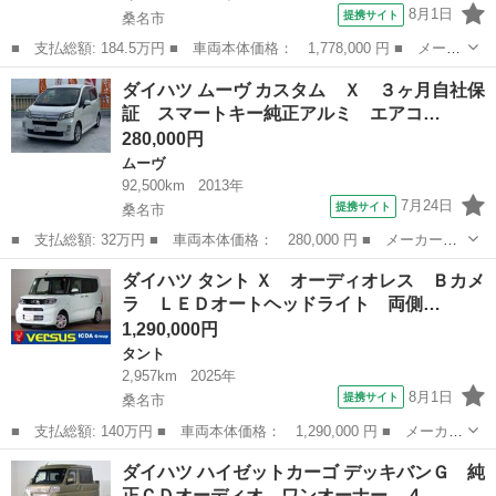
8月1日
提携サイト
桑名市
■ 支払総額: 184.5万円 ■ 車両本体価格： 1,778,000 円 ■ メーカ
ー名： ダイハツ ■ 車種名： アトレー ■ グレード名： ＲＳ／
三重
桑名市
その他
ダイハツ ムーヴ カスタム Ｘ ３ヶ月自社保
ターボ車 ９インチスマホ連携ディスプレイオーディオ バックモニ
証 スマートキー純正アルミ エアコ…
ター 両...
280,000円
ムーヴ
92,500km
2013年
7月24日
提携サイト
桑名市
■ 支払総額: 32万円 ■ 車両本体価格： 280,000 円 ■ メーカー
名： ダイハツ ■ 車種名： ムーヴ ■ グレード名： カスタム
三重
桑名市
ムーヴ
ダイハツ タント Ｘ オーディオレス Ｂカメ
Ｘ ３ヶ月自社保証 スマートキー純正アルミ エアコン パワス
ラ ＬＥＤオートヘッドライト 両側…
テ 電動格納ミラー...
1,290,000円
タント
2,957km
2025年
8月1日
提携サイト
桑名市
■ 支払総額: 140万円 ■ 車両本体価格： 1,290,000 円 ■ メーカー
名： ダイハツ ■ 車種名： タント ■ グレード名： Ｘ オーデ
三重
桑名市
タント
ダイハツ ハイゼットカーゴ デッキバンＧ 純
ィオレス Ｂカメラ ＬＥＤオートヘッドライト 両側電動スライド
正ＣＤオーディオ ワンオーナー ４…