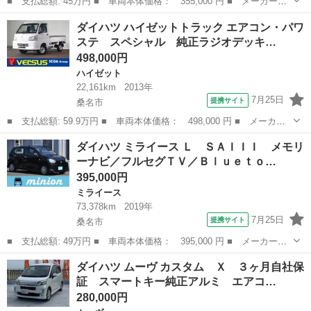
■ 支払総額: 45万円 ■ 車両本体価格： 355,000 円 ■ メーカー
名： ダイハツ ■ 車種名： ミラジーノ ■ グレード名： プレミ
三重
桑名市
ミラジーノ
ダイハツ ハイゼットトラック エアコン・パワ
アムＸ 禁煙車／メモリーナビ／ＴＶ／Ｂｌｕｅｔｏｏｔｈ／ＵＳＢ
ステ スペシャル 純正ラジオデッキ…
端子／ＣＤ／ＤＶ...
498,000円
ハイゼット
22,161km
2013年
7月25日
提携サイト
桑名市
■ 支払総額: 59.9万円 ■ 車両本体価格： 498,000 円 ■ メーカー
名： ダイハツ ■ 車種名： ハイゼットトラック ■ グレード
三重
桑名市
ハイゼット
ダイハツ ミライース Ｌ ＳＡＩＩＩ メモリ
名： エアコン・パワステ スペシャル 純正ラジオデッキ ワンオ
ーナビ／フルセグＴＶ／Ｂｌｕｅｔｏ…
ーナー ５ＭＴ ...
395,000円
ミライース
73,378km
2019年
7月25日
提携サイト
桑名市
■ 支払総額: 49万円 ■ 車両本体価格： 395,000 円 ■ メーカー
名： ダイハツ ■ 車種名： ミライース ■ グレード名： Ｌ Ｓ
三重
桑名市
ミライース
ダイハツ ムーヴ カスタム Ｘ ３ヶ月自社保
ＡＩＩＩ メモリーナビ／フルセグＴＶ／Ｂｌｕｅｔｏｏｔｈ／ＣＤ
証 スマートキー純正アルミ エアコ…
／ＤＶＤ／衝突軽...
280,000円