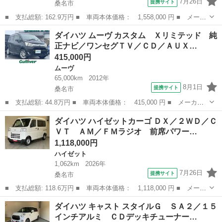
7月26日
提携サイト
桑名市
■ 支払総額: 162.9万円 ■ 車両本体価格： 1,558,000 円 ■ メーカ
ー名： ダイハツ ■ 車種名： ムーヴ ■ グレード名： Ｇ ／両
三重
桑名市
ムーヴ
ダイハツ ムーヴ カスタム Ｘリミテッド 純
側スライドドア（左電動スライド） ９インチディスプレイオーディ
正ナビ／ワンセグＴＶ／ＣＤ／ＡＵＸ…
オ・バッ...
415,000円
ムーヴ
65,000km
2012年
8月1日
提携サイト
桑名市
■ 支払総額: 44.8万円 ■ 車両本体価格： 415,000 円 ■ メーカー
名： ダイハツ ■ 車種名： ムーヴ ■ グレード名： カスタム
三重
桑名市
ムーヴ
ダイハツ ハイゼットカーゴ ＤＸ／２ＷＤ／Ｃ
Ｘリミテッド 純正ナビ／ワンセグＴＶ／ＣＤ／ＡＵＸ／バックカメ
ＶＴ ＡＭ／ＦＭラジオ 前席パワー…
ラ／ＥＴＣ／...
1,118,000円
ハイゼット
1,062km
2026年
7月26日
提携サイト
桑名市
■ 支払総額: 118.6万円 ■ 車両本体価格： 1,118,000 円 ■ メーカ
ー名： ダイハツ ■ 車種名： ハイゼットカーゴ ■ グレード
三重
桑名市
ハイゼット
ダイハツ キャスト スタイルＧ ＳＡ２／１５
名： ＤＸ／２ＷＤ／ＣＶＴ ＡＭ／ＦＭラジオ 前席パワーウィン
インチアルミ ＣＤデッキチューナー…
ドウ キーレ...