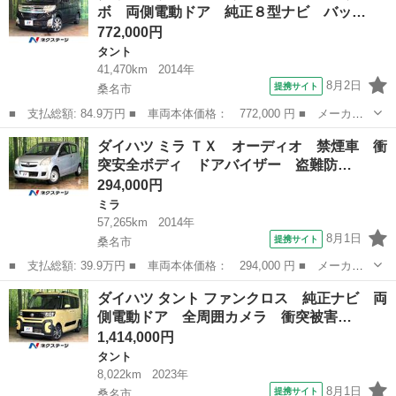
ボ 両側電動ドア 純正８型ナビ バッ…
動格納ミラー ベ...
772,000円
タント
41,470km
2014年
8月2日
提携サイト
桑名市
■ 支払総額: 84.9万円 ■ 車両本体価格： 772,000 円 ■ メーカー
名： ダイハツ ■ 車種名： タント ■ グレード名： カスタムＲ
三重
桑名市
タント
ダイハツ ミラ ＴＸ オーディオ 禁煙車 衝
Ｓ ＳＡ ターボ 両側電動ドア 純正８型ナビ バックカメラ 衝
突安全ボディ ドアバイザー 盗難防…
突被害軽減 ...
294,000円
ミラ
57,265km
2014年
8月1日
提携サイト
桑名市
■ 支払総額: 39.9万円 ■ 車両本体価格： 294,000 円 ■ メーカー
名： ダイハツ ■ 車種名： ミラ ■ グレード名： ＴＸ オーデ
三重
桑名市
ミラ
ダイハツ タント ファンクロス 純正ナビ 両
ィオ 禁煙車 衝突安全ボディ ドアバイザー 盗難防止装置 エア
側電動ドア 全周囲カメラ 衝突被害…
コン 内装グ...
1,414,000円
タント
8,022km
2023年
8月1日
提携サイト
桑名市