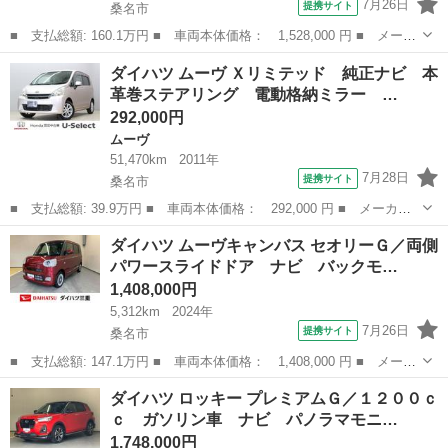
7月26日
提携サイト
桑名市
■ 支払総額: 160.1万円 ■ 車両本体価格： 1,528,000 円 ■ メーカ
ー名： ダイハツ ■ 車種名： ムーヴキャンバス ■ グレード
三重
桑名市
ダイハツ
ダイハツ ムーヴ Ｘリミテッド 純正ナビ 本
名： セオリーＧ ９インチスマホ連携ディスプレイオーディオ バ
革巻ステアリング 電動格納ミラー …
ックモニター...
292,000円
ムーヴ
51,470km
2011年
7月28日
提携サイト
桑名市
■ 支払総額: 39.9万円 ■ 車両本体価格： 292,000 円 ■ メーカー
名： ダイハツ ■ 車種名： ムーヴ ■ グレード名： Ｘリミテッ
三重
桑名市
ムーヴ
ダイハツ ムーヴキャンバス セオリーＧ／両側
ド 純正ナビ 本革巻ステアリング 電動格納ミラー アイドリング
パワースライドドア ナビ バックモ…
ストップ キ...
1,408,000円
5,312km
2024年
7月26日
提携サイト
桑名市
■ 支払総額: 147.1万円 ■ 車両本体価格： 1,408,000 円 ■ メーカ
ー名： ダイハツ ■ 車種名： ムーヴキャンバス ■ グレード
三重
桑名市
ダイハツ
ダイハツ ロッキー プレミアムＧ／１２００ｃ
名： セオリーＧ／両側パワースライドドア ナビ バックモニタ
ｃ ガソリン車 ナビ パノラマモニ…
ー ドライブレ...
1,748,000円