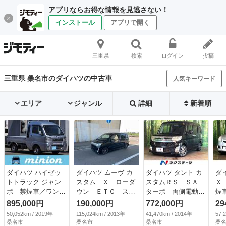
アプリならお得な情報を見逃さない！
インストール
アプリで開く
三重県
検索
ログイン
投稿
三重県 桑名市のダイハツの中古車
人気キーワード
エリア
ジャンル
詳細
新着順
ダイハツ ハイゼッ
ダイハツ ムーヴ カ
ダイハツ タント カ
ダ
トトラック ジャン
スタム Ｘ ローダ
スタムＲＳ ＳＡ
Ｘ
ボ 禁煙車／ワンオ
ウン ＥＴＣ スマ
ターボ 両側電動ド
煙
ーナー／５速ミッシ
ートキー アイドリ
ア 純正８型ナビ
ィ
895,000円
190,000円
772,000円
29
ョン／ＬＥＤヘッド
ングストップ 電動
バックカメラ 衝突
盗
50,052km / 2019年
115,024km / 2013年
41,470km / 2014年
57,
ライト／ＬＥＤフォ
格納ミラー ベンチ
被害軽減 禁煙車
コ
桑名市
桑名市
桑名市
桑