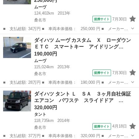
250,000円
ムーヴ
124,402km
2013年
7月30日
提携サイト
桑名市
■ 支払総額: 34万円 ■ 車両本体価格： 250,000 円 ■ メーカー
名： ダイハツ ■ 車種名： ムーヴ ■ グレード名： カスタム
三重
桑名市
ムーヴ
ダイハツ ムーヴ カスタム Ｘ ローダウン
ＲＳ ドライブレコーダー バックカメラ ナビ ＴＶ スマートキ
ＥＴＣ スマートキー アイドリング…
ー アイドリング...
190,000円
ムーヴ
115,024km
2013年
7月30日
提携サイト
桑名市
■ 支払総額: 28万円 ■ 車両本体価格： 190,000 円 ■ メーカー
名： ダイハツ ■ 車種名： ムーヴ ■ グレード名： カスタム
三重
桑名市
ムーヴ
ダイハツ タント Ｌ ＳＡ ３ヶ月自社保証
Ｘ ローダウン ＥＴＣ スマートキー アイドリングストップ 電
エアコン パワステ スライドドア …
動格納ミラー ベ...
320,000円
タント
118,735km
2014年
4月18日
提携サイト
桑名市
■ 支払総額: 37万円 ■ 車両本体価格： 320,000 円 ■ メーカー