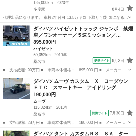
135,000km
2020年
多度駅
8月4日
代理出品になります。 車検2年付可 13.5万キロ 下取り可能 気になるこ
と等ありましたらお気軽にメッセージお願い致します。 現金引換又は
三重
桑名市
多度駅
ハイゼット
ダイハツ ハイゼットトラック ジャンボ 禁煙
銀行振込でお願い致します。
車／ワンオーナー／５速ミッション／…
895,000円
ハイゼット
50,052km
2019年
8月2日
提携サイト
桑名市
■ 支払総額: 99万円 ■ 車両本体価格： 895,000 円 ■ メーカー
名： ダイハツ ■ 車種名： ハイゼットトラック ■ グレード
三重
桑名市
ハイゼット
ダイハツ ムーヴ カスタム Ｘ ローダウン
名： ジャンボ 禁煙車／ワンオーナー／５速ミッション／ＬＥＤヘ
ＥＴＣ スマートキー アイドリング…
ッドライト／ＬＥＤフ...
190,000円
ムーヴ
115,024km
2013年
7月30日
提携サイト
桑名市
■ 支払総額: 28万円 ■ 車両本体価格： 190,000 円 ■ メーカー
名： ダイハツ ■ 車種名： ムーヴ ■ グレード名： カスタム
三重
桑名市
ムーヴ
ダイハツ タント カスタムＲＳ ＳＡ ター
Ｘ ローダウン ＥＴＣ スマートキー アイドリングストップ 電