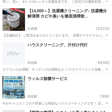
早い、安い、キレイのレンクリ京都支店です。 ご自宅での感染対策は
大丈夫ですか？ レンクリからの『家庭内感染対策キャンペーン』のお
京都
京都市
その他
【14,000～】洗濯機クリーニング♪ 洗濯機分
知らせです！ お問い合わせ・お申込みはお気軽に下記までお問い合わ
解清掃 カビや臭いを徹底清掃致…
せください...
久世郡
11月17日
【店舗紹介】 ご覧頂きありがとうございます。 京都でリサイクルショ
ップを長年経験しているスタッフが しっかりとした実績に基づき実践
京都
久世郡
その他
お客様
ハウスクリーニング、片付け代行
致します。 ◆洗濯機分解実績 5,000台以上!! ◆もちろん販売実績も
5,000台...
烏丸駅
8月16日
エアコンのお掃除、キッチンのお掃除など ハススクリーニング全般か
ら、大型ごみ、廃棄物の処理等まで 大小幅広いおうちまわりのハウス
京都
京都市
烏丸駅
その他
無料
ウィルス除菌サービス
クリーニングでの困りごとを 株式会社フィールドのハウスクリーニン
グ部門がお受け致します！ ...
烏丸駅
7月9日
今がチャンス！コロナ対策にも有効なハウスコーティングです！ 京都
の有名店にも沢山ご依頼頂いています。 今なら京都府の補助金を活用
京都
京都市
烏丸駅
その他