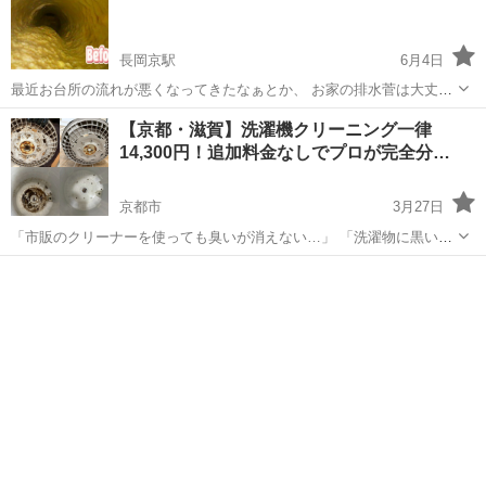
長岡京駅
6月4日
最近お台所の流れが悪くなってきたなぁとか、 お家の排水菅は大丈夫
なのかなぁとか、 いきなりの配管詰まり対応できます。 他に給排水の
京都
長岡京市
長岡京駅
その他
料金
【京都・滋賀】洗濯機クリーニング一律
相談や洗浄、改修もなんでもできます。 日頃の手入れ等や定期清掃も
14,300円！追加料金なしでプロが完全分…
受け付けてます！！ お家の相...
京都市
3月27日
「市販のクリーナーを使っても臭いが消えない…」 「洗濯物に黒いワ
カメのようなゴミがつく…」 それ、洗濯槽の裏側にこびりついたカビ
京都
京都市
その他
料金
や石灰化した汚れが原因です！ 創業19年、年間5,000件以上の実績を
持つ「京滋の清掃...