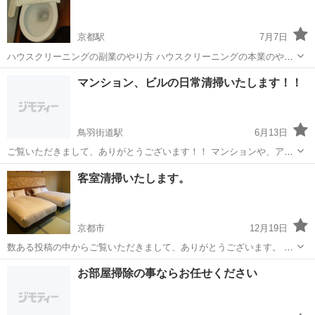
ティング...
京都駅
7月7日
ハウスクリーニングの副業のやり方 ハウスクリーニングの本業のやり
方 ☆支援☆ ☆ 副業 例 土日 浴室クリーニング12000円 （一時間） 自
京都
京都市
京都駅
その他
やり方
マンション、ビルの日常清掃いたします！！
分で稼ぐアルバイト 本業コースもあります ハウ...
鳥羽街道駅
6月13日
ご覧いただきまして、ありがとうございます！！ マンションや、アパ
ート、ビルや、商業施設など、、。 日常清掃いたします！ 週一回か
京都
京都市
鳥羽街道駅
その他
客室清掃いたします。
ら、毎日まで！ 美観を保ちながら、コスト削減の提案をさせていただ
きます。 お気軽にお問い...
京都市
12月19日
数ある投稿の中からご覧いただきまして、ありがとうございます。 弊
社では、ホテル様、旅館様、一棟貸しなどの、客室清掃業務を承って
京都
京都市
その他
お部屋掃除の事ならお任せください
おります！ 一度ご相談ください！ よろしくお願いします！