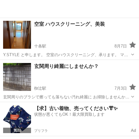
空室 ハウスクリーニング、美装
十条駅
8月7日
Y.STYLE と申します。 空室のハウスクリーニング、承ります。 マン
ション1Ｋ～4LDK、戸建て、テナント等の新築・改装後の美装を承っ
京都
京都市
十条駅
その他
テナント
玄関周り綺麗にしませんか？
ております。 エアコンクリーニング、浴室乾燥機分解清掃可。 1Ｋ
¥16,50...
椥辻駅
7月3日
玄関周りのブラシで擦っても落ちない汚れ綺麗に お掃除しませんか？
玄関前の側溝のコンクリートの蓋や、ブロック塀、玄関前 苔で緑にな
京都
京都市
椥辻駅
その他
ガレージ
【求】古い着物、売ってください👘✨
ってたり、黒くなってませんか？ 雨降りの時は真っ黒になった玄関綺
状態が悪くてもOK！最大限買取します
麗に致します！ ガレージのコ...
Ad
プリフラ