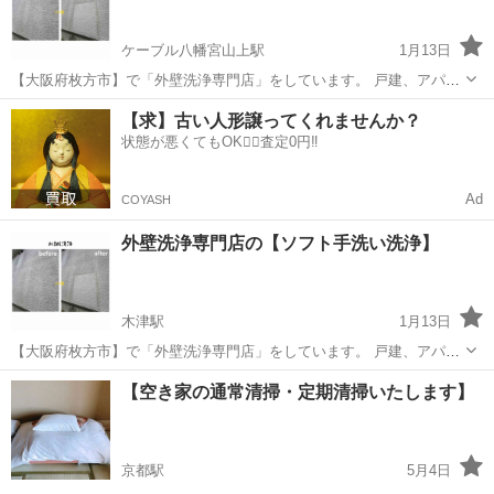
ケーブル八幡宮山上駅
1月13日
【大阪府枚方市】で「外壁洗浄専門店」をしています。 戸建、アパー
ト、施設、店舗等の洗浄サービス 【足場不要】【塗装費の約10/1】
京都
八幡市
ケーブル八幡宮山上駅
その他
外壁
【求】古い人形譲ってくれませんか？
【120日間の保証】※条件付き 外壁に高圧洗浄機は使用せず、専用の
状態が悪くてもOK🙆‍♀️査定0円‼️
機材と専用の洗浄剤を使う【ソ...
Ad
COYASH
外壁洗浄専門店の【ソフト手洗い洗浄】
木津駅
1月13日
【大阪府枚方市】で「外壁洗浄専門店」をしています。 戸建、アパー
ト、施設、店舗等の洗浄サービス 【足場不要】【塗装費の約10/1】
京都
木津川市
木津駅
その他
外壁
【空き家の通常清掃・定期清掃いたします】
【120日間の保証】※条件付き 外壁に高圧洗浄機は使用せず、専用の
機材と専用の洗浄剤を使う【ソ...
京都駅
5月4日