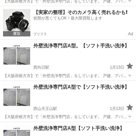
【大阪府枚方市】で「外壁洗浄専門店」をしています。 戸建、アパー
ト、施設、店舗等の洗浄サービス 【足場不要】【塗装費の約10/1】
京都
相楽郡
祝園駅
その他
外壁
【実家の整理】そのカメラ高く売れるかも❗️
【120日間の保証】※条件付き 外壁に高圧洗浄機は使用せず、専用の
状態が悪くてもOK！最大限買取します
機材と専用の洗浄剤を使う【ソ...
Ad
プリフラ
外壁洗浄専門店A型。【ソフト手洗い洗浄】
西向日駅
1月13日
【大阪府枚方市】で「外壁洗浄専門店」をしています。 戸建、アパー
ト、施設、店舗等の洗浄サービス 【足場不要】【塗装費の約10/1】
京都
京都市
西向日駅
その他
外壁
外壁洗浄専門店A型で【ソフト手洗い洗浄】
【120日間の保証】※条件付き 外壁に高圧洗浄機は使用せず、専用の
機材と専用の洗浄剤を使う【ソ...
西山天王山駅
1月13日
【大阪府枚方市】で「外壁洗浄専門店」をしています。 戸建、アパー
ト、施設、店舗等の洗浄サービス 【足場不要】【塗装費の約10/1】
京都
長岡京市
西山天王山駅
その他
外壁
外壁洗浄専門店A型【ソフト手洗い洗浄】
【120日間の保証】※条件付き 外壁に高圧洗浄機は使用せず、専用の
機材と専用の洗浄剤を使う【ソ...