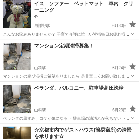
イス ソファー ベットマット 車内 クリ
ーニング
与謝野駅
6月30日
こんなお悩みありませんか？ 子育て介護に忙しい皆様毎日お疲れ様で
す。 大切なイス ソファー ベットマット 車内 汚れていません
京都
与謝郡
与謝野駅
その他
無料
マンション定期清掃募集！
か？ 臭いは気になりませんか？ 飲み物をこぼしたとか、急なお漏ら
し嘔吐とか ありませ...
山科駅
6月24日
マンションの定期清掃ご希望ありましたら 是非宜しくお願い致します
🙇 ベランダの黒ずみ、コケが気になる ・駐車場の油汚れが落ちない
京都
京都市
山科駅
その他
ベランダ、バルコニー、駐車場高圧洗浄
・排水溝が詰まって困っている ・引越し前にキレイにしたい 個人だか
らで...
山科駅
6月23日
ベランダの黒ずみ、コケが気になる ・駐車場の油汚れが落ちない ・排
水溝が詰まって困っている ・引越し前にキレイにしたい 個人だからで
京都
京都市
山科駅
その他
☆京都市内でゲストハウス(簡易宿所)の清掃
きること： ``` ✓ 大手業者より安価でご提供 ✓ 細かいご要望にも...
を承ります☆