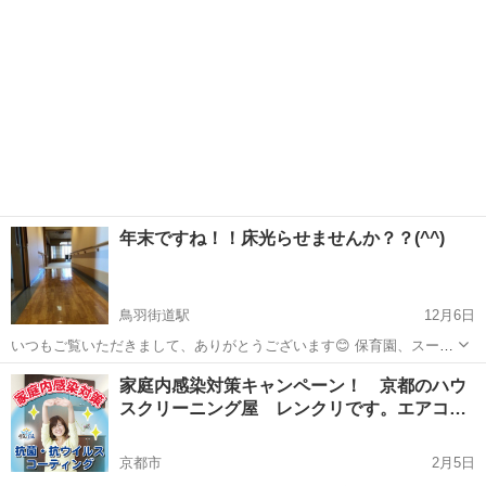
年末ですね！！床光らせませんか？？(^^)
鳥羽街道駅
12月6日
いつもご覧いただきまして、ありがとうございます😊 保育園、スーパ
ー、美容院、ペットショップ、携帯ショップ、コンビニ、などなど！
京都
京都市
鳥羽街道駅
その他
無料
家庭内感染対策キャンペーン！ 京都のハウ
床のワックス、洗浄、剥離、いかがですか？？ 新年、ピカピカの床で
スクリーニング屋 レンクリです。エアコ…
迎えてください！ 見積もり...
京都市
2月5日