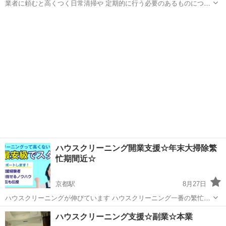
業者に頼むと高くつく日常清掃や 定期的に行う必要のあるものについ
て月額でお受けいたします！ ジモティからのお問い合わせに対しては
京都
京都市
京都駅
その他
月額
特別料金で承ります！ 大阪・京都対応可能、その他都道府県はご相談
ください。
ハウスクリーニング開業支援☆年末大掃除繁
忙期間近☆
京都駅
8月27日
ハウスクリーニングが伸びています ハウスクリーニング一番の繁忙期
年末大掃除繁忙期シーズン間近 ☆参入するなら今がチャンス☆ ☆本業
京都
京都市
京都駅
その他
集客
ハウスクリーニング支援☆副業☆本業
で取り組みたい方☆ 掃除屋は増え続けてます 本業の場合 掃除＋コー