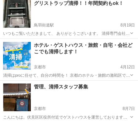
グリストラップ清掃！！年間契約もok！
鳥羽街道駅
8月19日
いつもご覧いただきまして、 ありがとうございます。 清掃専門会社と
して、営業しております。 料金は、容量によって異なりますので、 お
京都
京都市
鳥羽街道駅
その他
料金
ホテル・ゲストハウス・旅館・自宅・会社ど
気軽にお問い合わせくださいませ！ 一度ご相談くださいませ。 お問い
こでも清掃します！
合わせだけでも大歓...
京都市
4月12日
清掃はproに任せて、自分の時間を！ 京都のホテル・旅館の激戦区で
培った信用と技術で清掃します！ 清掃時間をスキルアップ・副業に！
京都
京都市
その他
管理、清掃スタッフ募集
お使いください！ ※地域により交通費が異なるため金額の変動あり。
一度問い合わせして...
京都市
8月7日
こんにちは。伏見区区役所付近でゲストハウスを運営しております。
只今単発で働ける清掃スタッフを募集しています。臨機応変に対応が
京都
京都市
その他
できる方、大歓迎です。お問い合わせお待ちしております！ 主なお仕
事内容: 1....