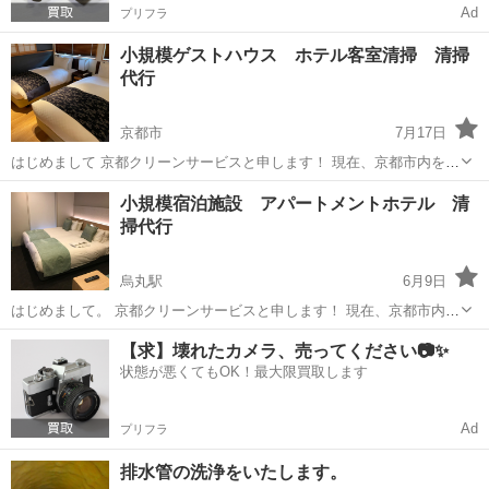
Ad
プリフラ
小規模ゲストハウス ホテル客室清掃 清掃
代行
京都市
7月17日
はじめまして 京都クリーンサービスと申します！ 現在、京都市内を中
心に清掃全般を行っております。 ホテル客室清掃、ゲストハウス清
京都
京都市
その他
小規模宿泊施設 アパートメントホテル 清
掃、ハウスクリーニング、エアコンクリーニング、定期清掃、日常清
掃代行
掃、マンスリーマンション清掃、グ...
烏丸駅
6月9日
はじめまして。 京都クリーンサービスと申します！ 現在、京都市内を
中心に清掃全般を行っております。 小規模宿泊施設、アパートメント
京都
京都市
烏丸駅
その他
【求】壊れたカメラ、売ってください📷✨
ホテル、 ゲストハウス清掃、ハウスクリーニング、エアコンクリーニ
状態が悪くてもOK！最大限買取します
ング、定期清掃、日常清掃...
Ad
プリフラ
排水管の洗浄をいたします。