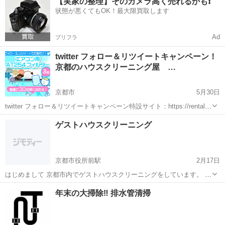
【実家の整理】そのカメラ高く売れるかも❗️
してほとんど支払い無しで施工できます！！ (そのスキームもお教えし
状態が悪くてもOK！最大限買取します
ます) WEBミーティング...
Ad
プリフラ
twitter フォロー＆リツイートキャンペーン！
京都のハウスクリーニング屋 …
京都市
5月30日
twitter フォロー＆リツイートキャンペーン特設サイト：https://rental-
cleaning.jp/twitter-campaign ハウスクリーニングのご依頼フリーダイヤ
京都
京都市
その他
ゲストハウスクリーニング
ル 0120-789-345 ハウ...
京都市役所前駅
2月17日
はじめまして 京都市内でゲストハウスクリーニングをしています。 今
回は、クリーナーさんを探しています。 経験者も未経験者の方も大歓
京都
京都市
京都市役所前駅
その他
年末の大掃除‼︎ 排水管清掃
迎です。 詳細は、メールにてお伝えします。 ご応募お待ちしていま
す。 宜しくお願い致します。