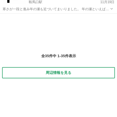
鞍馬口駅
11月19日
寒さが一段と進み年の瀬も近づいてまいりました。 年の瀬といえば大
掃除。 一年に一回普段は手の届かないところを掃除しますよね。 そん
京都
京都市
鞍馬口駅
その他
パイプ
な大掃除ですが、今年はなかなか自分では掃除が難しい排水パイプの
中をキレイにしてみ...
全35件中 1-35件表示
周辺情報を見る