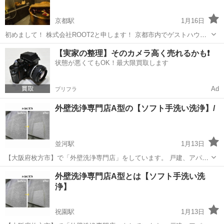
京都駅
1月16日
初めまして！ 株式会社ROOT2と申します！ 京都市内でゲストハウス
をされている方、ぜひ清掃を弊社にお任せ頂いてみてはいかがでしょ
京都
京都市
京都駅
その他
タイプ
【実家の整理】そのカメラ高く売れるかも❗️
うか？(^^) 弊社は現在、京都市内で一軒家タイプのゲストハウスの運
状態が悪くてもOK！最大限買取します
営管理や清掃を行ってい...
Ad
プリフラ
外壁洗浄専門店A型の【ソフト手洗い洗浄】/
並河駅
1月13日
【大阪府枚方市】で「外壁洗浄専門店」をしています。 戸建、アパー
ト、施設、店舗等の洗浄サービス 【足場不要】【塗装費の約10/1】
京都
亀岡市
並河駅
その他
外壁
外壁洗浄専門店A型とは【ソフト手洗い洗
【120日間の保証】※条件付き 外壁に高圧洗浄機は使用せず、専用の
浄】
機材と専用の洗浄剤を使う【ソ...
祝園駅
1月13日