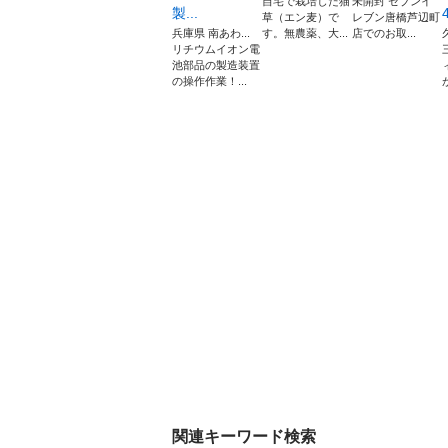
自宅で栽培した猫
未開封 セブンイ
製...
4
草（エン麦）で
レブン唐橋芦辺町
兵庫県 南あわ...
す。無農薬、大...
店でのお取...
リチウムイオン電
池部品の製造装置
の操作作業！...
関連キーワード検索