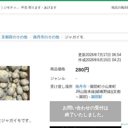
ジャガイモ (山) 園部のその他の中古あげます・譲ります｜ジモティーで不用品の処分
中古
売ります・あげます
地元の掲示
京都府のその他
南丹市のその他
ジャガイモ
更新
2026年7月17日 06:54
作成
2026年6月15日 04:21
商品価格
280円
ジャンル
-
受け渡し場所
南丹市
 - 園部町小山東町
JR山陰本線(嵯峨野線)(京都
～園部) - 
園部駅
お問い合わせの受付は
終了いたしました。
ジャガイモです。
