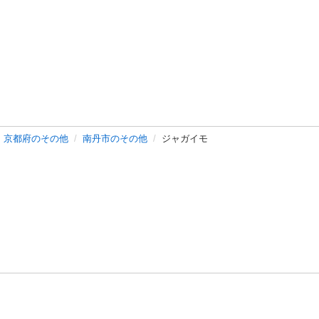
京都府のその他
南丹市のその他
ジャガイモ
バシーポリシー
プライバシー・ステートメント
健全化に資する運用