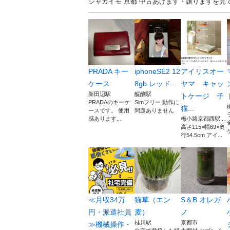
ジャガイモ 京都 中古あげます・譲りますを
PRADA キー
iphoneSE2 12
アイリスオー
ケース
8gb レッド...
ヤマ キャッ
新田辺駅
醍醐駅
トケージ 子
PRADAのキーケ
Simフリー 動作に
猫...
ースです。 使用
問題ありません
感あります...
梅小路京都西駅...
高さ115×幅69×奥
行54.5cm アイ...
≪月収34万
猫草（エン
S＆B オレガ
円・派遣社員
麦）
ノ
桂川駅
京都市
≫機械操作・