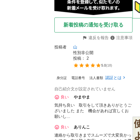
新着投稿の通知を受け取る
違反を報告
注意事項
投稿者
山
性別非公開
投稿： 
2
5.0
(
18
)
認証とは
身分証
電話番号
法人書類
自己紹介文が設定されていません
良い
やまやま
気持ち良い 取引をして頂きありがとうご
ざいました また 機会があれば宜しくお
願いし...
良い
ありんこ
連絡から取引きまでスムーズで大変良かっ