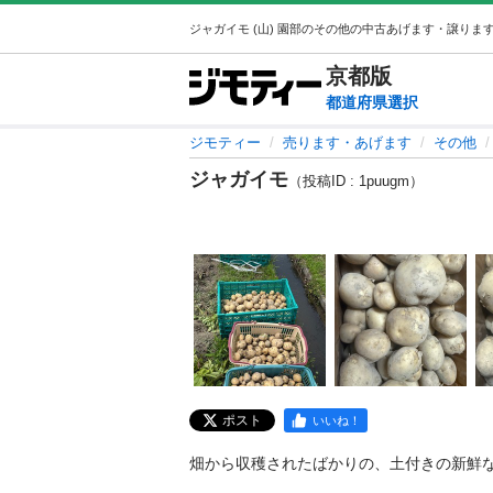
京都
版
都道府県選択
ジモティー
売ります・あげます
その他
ジャガイモ
（投稿ID : 1puugm）
ポスト
いいね！
畑から収穫されたばかりの、土付きの新鮮な