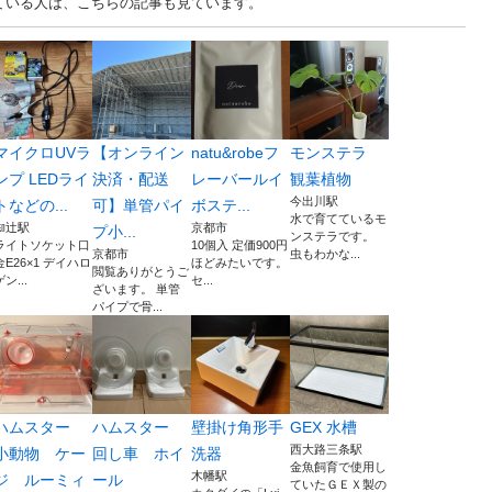
見ている人は、こちらの記事も見ています。
マイクロUVラ
【オンライン
natu&robeフ
モンステラ
ンプ LEDライ
決済・配送
レーバールイ
観葉植物
今出川駅
トなどの...
可】単管パイ
ボステ...
水で育てているモ
椥辻駅
京都市
プ小...
ンステラです。
ライトソケット口
10個入 定価900円
京都市
虫もわかな...
金E26×1 デイハロ
ほどみたいです。
閲覧ありがとうご
ゲン...
セ...
ざいます。 単管
パイプで骨...
ハムスター
ハムスター
壁掛け角形手
GEX 水槽
西大路三条駅
小動物 ケー
回し車 ホイ
洗器
金魚飼育で使用し
木幡駅
ジ ルーミィ
ール
ていたＧＥＸ製の