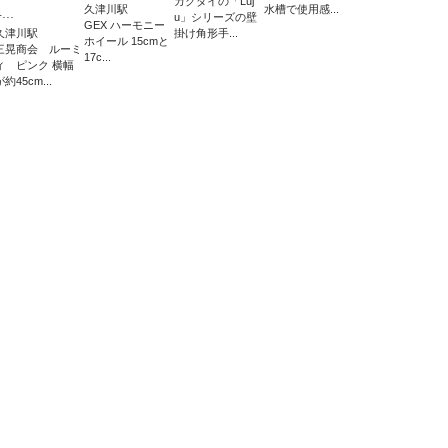
カクダイの「Luj
久津川駅
水槽で使用感...
...
u」シリーズの壁
GEX ハーモニー
久津川駅
掛け角形手...
ホイール 15cmと
三晃商会 ルーミ
17c...
ィ ピンク 横幅
が約45cm...