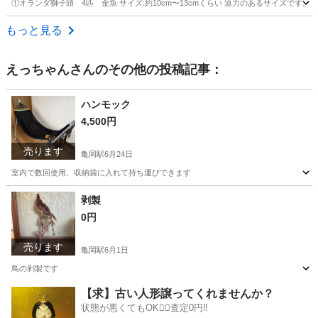
①オランダ獅子頭 4匹 金魚 サイズ:約10cm〜13cmくらい 迫力のあるサイズです
京都
船井郡
下山駅
その他
もっと見る
えっちゃん
さんのその他の投稿記事：
ハンモック
4,500円
売ります
亀岡駅
6月24日
室内で数回使用、収納袋に入れて持ち運びできます
京都
亀岡市
亀岡駅
その他
ハンモック
剥製
0円
売ります
亀岡駅
6月1日
鳥の剥製です
京都
亀岡市
亀岡駅
その他
【求】古い人形譲ってくれませんか？
状態が悪くてもOK🙆‍♀️査定0円‼️