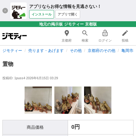
アプリならお得な情報を見逃さない！
インストール
アプリで開く
地元の掲示板 ジモティー 京都版
京都府
検索
ログイン
投稿
ジモティー
売ります・あげます
その他
京都府のその他
亀岡市
置物
投稿ID: 1puss4
2026年6月15日 03:29
0円
商品価格