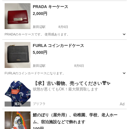
兵庫
南あわじ市
その他
PRADA キーケース
2,000円
新田辺駅
8月6日
PRADAのキーケースです。 使用感あります。
京都
京田辺市
新田辺駅
その他
PRADA
FURLA コインカードケース
5,000円
新田辺駅
8月6日
FURLAのコインカードケースになります。
京都
京田辺市
新田辺駅
その他
【求】古い着物、売ってください👘✨
状態が悪くてもOK！最大限買取します
プリフラ
Ad
鯉のぼり（屋外用）、幼稚園、学校、老人ホー
ム、宿泊施設などで飾れます
100円