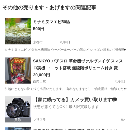
その他の売ります・あげますの関連記事
ミナミヌマエビ50匹
500円
京都市
8月6日
ミナミヌマエビ メダカ水槽掃除 ウーパールーパーの餌など いっぱい居るので希望数言っ
京都
京都市
その他
SANKYO パチスロ 革命機ヴァルヴレイヴ スマス
ロ実機 ユニット搭載 無段階ボリューム付き 変圧
済み
20,000円
西向日駅
8月6日
引越にともない泣く泣く出品いたします。 有料なりますが、ご自宅配送ご相談ください。 ・
京都
京都市
西向日駅
その他
【家に眠ってる】カメラ買い取ります📷
状態が悪くてもOK！最大限買取します
プリフラ
Ad