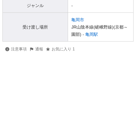
ジャンル
-
亀岡市
受け渡し場所
JR山陰本線(嵯峨野線)(京都～
園部) -
亀岡駅
注意事項
通報
お気に入り 1