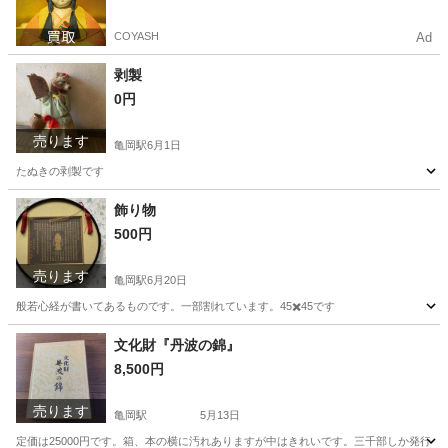
COYASH
Ad
剥製
0円
売ります
亀岡駅
6月1日
たぬきの剥製です
京都
亀岡市
亀岡駅
その他
たぬき
飾り物
500円
売ります
亀岡駅
6月20日
般若心経が書いてあるものです。一部割れています。45✖️45です
京都
亀岡市
亀岡駅
その他
文化財『丹波の錦』
8,500円
売ります
亀岡駅
5月13日
定価は25000円です。箱、本の横に汚れありますが中はきれいです。三千部しか発行さ