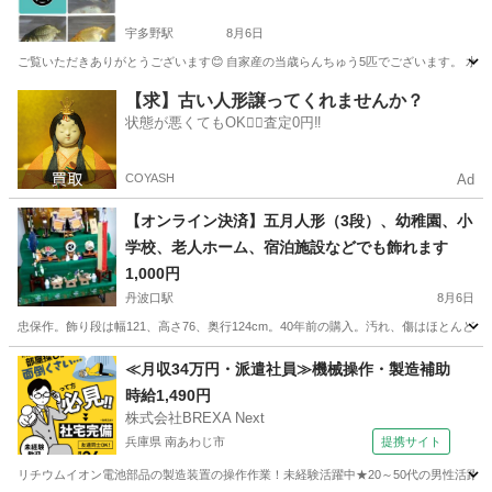
宇多野駅
8月6日
ご覧いただきありがとうございます😊 自家産の当歳らんちゅう5匹でございます。 水
京都
京都市
宇多野駅
その他
らんちゅう
【求】古い人形譲ってくれませんか？
状態が悪くてもOK🙆‍♀️査定0円‼️
COYASH
Ad
【オンライン決済】五月人形（3段）、幼稚園、小
学校、老人ホーム、宿泊施設などでも飾れます
1,000円
丹波口駅
8月6日
忠保作。飾り段は幅121、高さ76、奥行124cm。40年前の購入。汚れ、傷はほと
京都
京都市
丹波口駅
その他
≪月収34万円・派遣社員≫機械操作・製造補助
時給1,490円
株式会社BREXA Next
兵庫県 南あわじ市
提携サイト
リチウムイオン電池部品の製造装置の操作作業！未経験活躍中★20～50代の男性活躍中