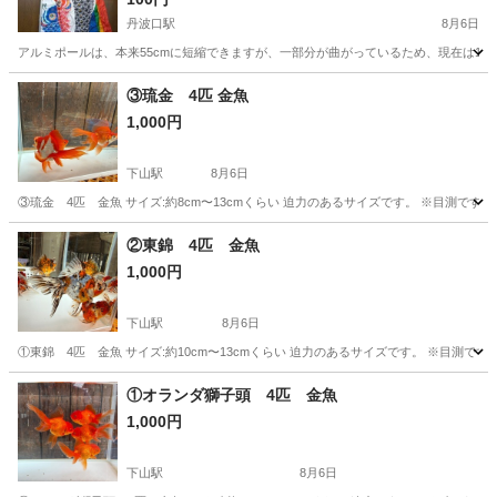
丹波口駅
8月6日
アルミポールは、本来55cmに短縮できますが、一部分が曲がっているため、現在は15
京都
京都市
丹波口駅
その他
鯉のぼり
③琉金 4匹 金魚
1,000円
下山駅
8月6日
③琉金 4匹 金魚 サイズ:約8cm〜13cmくらい 迫力のあるサイズです。 ※目測
京都
船井郡
下山駅
その他
②東錦 4匹 金魚
1,000円
下山駅
8月6日
①東錦 4匹 金魚 サイズ:約10cm〜13cmくらい 迫力のあるサイズです。 ※目測
京都
船井郡
下山駅
その他
①オランダ獅子頭 4匹 金魚
1,000円
下山駅
8月6日