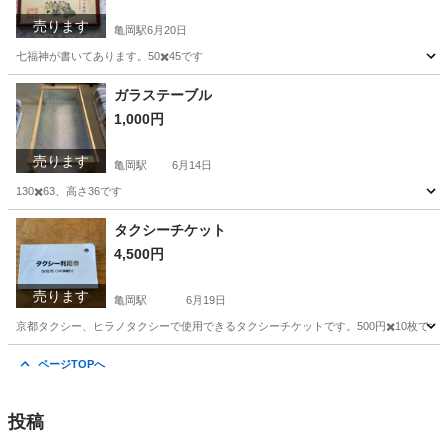
売ります
亀岡駅
6月20日
七福神が書いてあります。50✖️45です
京都
亀岡市
亀岡駅
その他
飾り物
ガラステーブル
1,000円
売ります
亀岡駅
6月14日
130✖️63、高さ36です
京都
亀岡市
亀岡駅
テーブル
ガラス
タクシーチケット
4,500円
売ります
亀岡駅
6月19日
京都タクシー、ヒラノタクシーで使用できるタクシーチケットです。500円✖️10枚です
京都
亀岡市
亀岡駅
その他
ページTOPへ
投稿