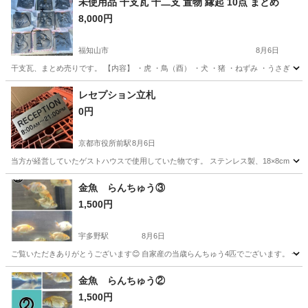
未使用品 干支瓦 十二支 置物 縁起 10点 まとめ
8,000円
福知山市
8月6日
干支瓦、まとめ売りです。 【内容】 ・虎 ・鳥（酉） ・犬 ・猪 ・ねずみ ・うさぎ ・
京都
福知山市
その他
レセプション立札
0円
京都市役所前駅
8月6日
当方が経営していたゲストハウスで使用していた物です。 ステンレス製、18×8cm
京都
京都市
京都市役所前駅
その他
金魚 らんちゅう③
1,500円
宇多野駅
8月6日
ご覧いただきありがとうございます😊 自家産の当歳らんちゅう4匹でございます。 一
京都
京都市
宇多野駅
その他
らんちゅう
金魚 らんちゅう②
1,500円