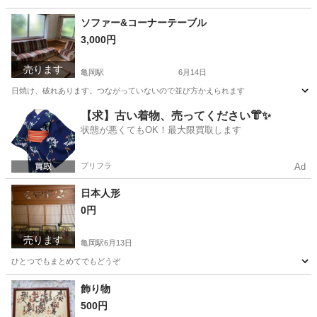
京都
亀岡市
亀岡駅
歴史、心理、教育
ソファー&コーナーテーブル
3,000円
売ります
亀岡駅
6月14日
日焼け、破れあります。つながっていないので並び方かえられます
京都
亀岡市
亀岡駅
ソファ
【求】古い着物、売ってください👘✨
状態が悪くてもOK！最大限買取します
プリフラ
Ad
日本人形
0円
売ります
亀岡駅
6月13日
ひとつでもまとめてでもどうぞ
京都
亀岡市
亀岡駅
その他
飾り物
500円