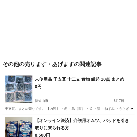
その他の売ります・あげますの関連記事
未使用品 干支瓦 十二支 置物 縁起 10点 まとめ
0円
福知山市
8月7日
干支瓦、まとめ売りです。 【内容】 ・虎 ・鳥（酉） ・犬 ・猪 ・ねずみ ・うさぎ ・
京都
福知山市
その他
【オンライン決済】介護用オムツ、パッドを引き
取りに来られる方
8,500円