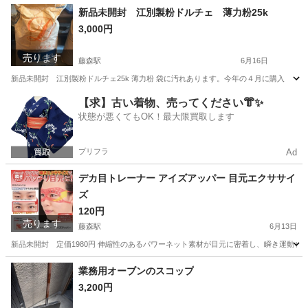
京都
京都市
藤森駅
家庭用品
新品未開封 江別製粉ドルチェ 薄力粉25k
3,000円
売ります
藤森駅
6月16日
新品未開封 江別製粉ドルチェ25k 薄力粉 袋に汚れあります。今年の４月に購入
京都
京都市
藤森駅
食品
【求】古い着物、売ってください👘✨
状態が悪くてもOK！最大限買取します
プリフラ
Ad
デカ目トレーナー アイズアッパー 目元エクササイ
ズ
120円
売ります
藤森駅
6月13日
新品未開封 定価1980円 伸縮性のあるパワーネット素材が目元に密着し、瞬き運動を通じて
京都
京都市
藤森駅
フェイスケア
業務用オーブンのスコップ
3,200円