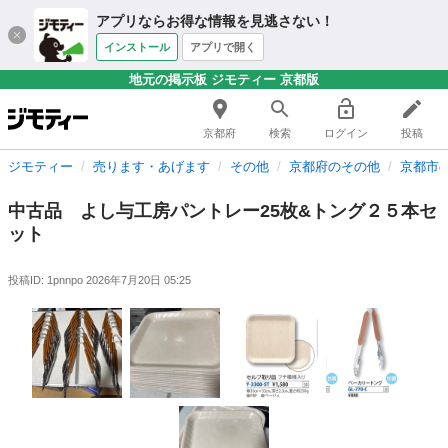
アプリならお得な情報を見逃さない！
インストール
アプリで開く
地元の掲示板 ジモティー 京都版
京都府
検索
ログイン
投稿
ジモティー
売ります・あげます
その他
京都府のその他
京都市
中古品 よし与工房パントレー25枚&トング２５本セ
ット
投稿ID: 1pnnpo
2026年7月20日 05:25