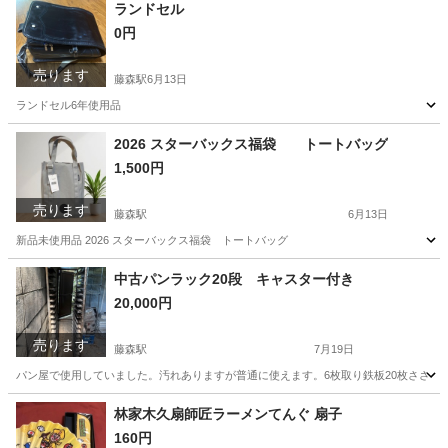
ランドセル
0円
売ります
藤森駅
6月13日
ランドセル6年使用品
京都
京都市
藤森駅
キッズ用品
2026 スターバックス福袋 トートバッグ
1,500円
売ります
藤森駅
6月13日
新品未使用品 2026 スターバックス福袋 トートバッグ
京都
京都市
藤森駅
バッグ
スターバックス
中古パンラック20段 キャスター付き
20,000円
売ります
藤森駅
7月19日
パン屋で使用していました。汚れありますが普通に使えます。6枚取り鉄板20枚ささりま
京都
京都市
藤森駅
その他
キャスター
林家木久扇師匠ラーメンてんぐ 扇子
160円