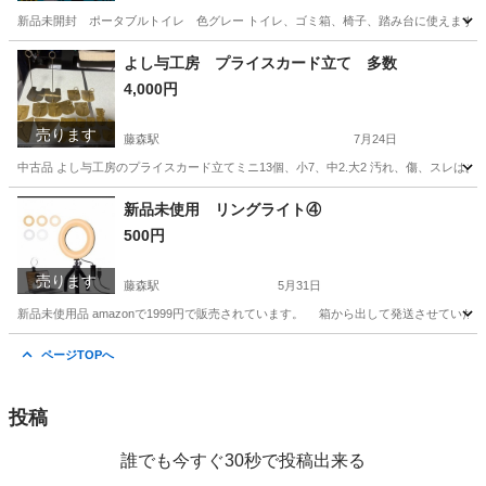
新品未開封 ポータブルトイレ 色グレー トイレ、ゴミ箱、椅子、踏み台に使えます。
京都
京都市
藤森駅
防災、セキュリティ
よし与工房 プライスカード立て 多数
4,000円
売ります
藤森駅
7月24日
中古品 よし与工房のプライスカード立てミニ13個、小7、中2.大2 汚れ、傷、スレはあ
京都
京都市
藤森駅
その他
新品未使用 リングライト④
500円
売ります
藤森駅
5月31日
新品未使用品 amazonで1999円で販売されています。 箱から出して発送させていただき
京都
京都市
藤森駅
生活家電
リングライト
ページTOPへ
投稿
誰でも今すぐ30秒で投稿出来る