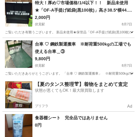
京都
京都市
その他
譲り
特大！厚め♡市場価格!1/4以下！！ 新品未使用
★「OF-A手提げ紙袋(黒100枚)」高さ38.5*横44.5*
マチ16㎝
2,000円
伏見駅
8月7日
ご覧いただき有難うございます。 新品未使用★保管品「OF-A手提げ紙袋(黒100枚)」に
京都
京都市
伏見駅
その他
紙袋
台車 ♡ 鋼鉄製運搬車 ※耐荷重500kgの工場でも
使える台車＿③
9,800円
伏見駅
8月7日
ご覧いただきありがとうございます。 「台車 ♡ 鋼鉄製運搬車」 ※耐荷重500kgの工
京都
京都市
伏見駅
その他
【夏のタンス整理👘】着物をまとめて査定
状態が悪くてもOK！最大限買取します
プリフラ
Ad
食器棚シート 完全品ではありません
0円