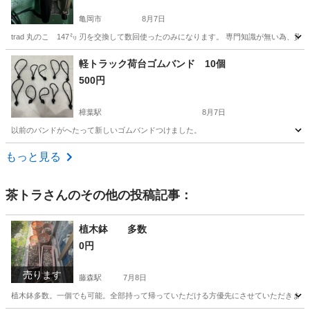
亀岡市
8月7日
trad 丸のこ 147㍉ 刃を交換して数回使ったのみになります。 専門知識が無い為
京都
亀岡市
その他
軽トラック荷台ゴムバンド 10個
500円
樟葉駅
8月7日
以前のバンドがへたって新しいゴムバンドつけました。
京都
八幡市
樟葉駅
その他
荷台
もっと見る
茶トラ
さんのその他の投稿記事：
植木鉢 多数
0円
売ります
藤森駅
7月8日
植木鉢多数。一個でも可能。全部持って帰っていただける方優先にさせていただきます