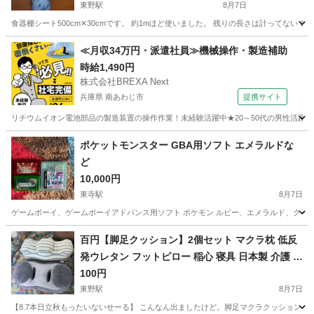
東野駅
8月7日
食器棚シート500cm✕30cmです。 約1mほど使いました。 残りの長さは計ってない
京都
京都市
東野駅
その他
食器棚
≪月収34万円・派遣社員≫機械操作・製造補助
時給1,490円
株式会社BREXA Next
兵庫県 南あわじ市
提携サイト
リチウムイオン電池部品の製造装置の操作作業！未経験活躍中★20～50代の男性活躍中
兵庫
南あわじ市
その他
ポケットモンスター GBA用ソフト エメラルドな
ど
10,000円
東寺駅
8月7日
ゲームボーイ、ゲームボーイアドバンス用ソフト ポケモン ルビー、エメラルド、クリスタ
京都
京都市
東寺駅
その他
ポケットモンスター ルビー
百円【脚足クッション】2個セット マクラ枕 低反
発ウレタン フットピロー 稲心 寝具 日本製 介護 整
体など
100円
東野駅
8月7日
【8.7本日立秋もったいないせーる】 こんなん出ましたけど。脚足マクラクッション 