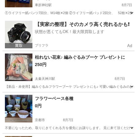
車折神社駅
8月7日
①ライフリー紙パンツ7回分、M14枚✕2個 ②ライフリー紙パッド2回分、 5
京都
京都市
車折神社駅
その他
【実家の整理】そのカメラ高く売れるかも❗️
状態が悪くてもOK！最大限買取します
プリフラ
Ad
枯れない花束♪ 編みぐるみブーケ プレゼントに
250円
太秦天神川駅
8月7日
【新品・未使用】編みぐるみフラワーブーケ プレゼントにも♪ 可愛い編みぐるみのお花ブー
京都
京都市
太秦天神川駅
その他
ブーケ
フラワーベース各種
0円
京都市
8月7日
不要になったため、取りにきてくれる方を優先にお譲りします。 見に来て頂くだけで