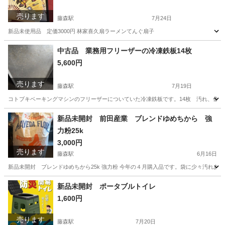
売ります
藤森駅
7月24日
新品未使用品 定価3000円 林家喜久扇ラーメンてんぐ扇子
京都
京都市
藤森駅
その他
扇子
中古品 業務用フリーザーの冷凍鉄板14枚
5,600円
売ります
藤森駅
7月19日
コトブキベーキングマシンのフリーザーについていた冷凍鉄板です。14枚 汚れ、傷、サ
京都
京都市
藤森駅
その他
新品未開封 前田産業 ブレンドゆめちから 強
力粉25k
3,000円
売ります
藤森駅
6月16日
新品未開封 ブレンドゆめちから25k 強力粉 今年の４月購入品です。袋に少々汚れあ
京都
京都市
藤森駅
食品
新品未開封 ポータブルトイレ
1,600円
売ります
藤森駅
7月20日