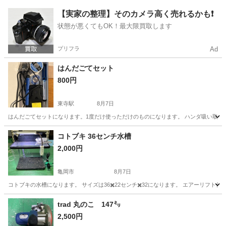
京都
京都市
東野駅
その他
【実家の整理】そのカメラ高く売れるかも❗️
状態が悪くてもOK！最大限買取します
プリフラ
Ad
はんだごてセット
800円
東寺駅
8月7日
はんだごてセットになります。1度だけ使っただけのものになります。 ハンダ吸い取
京都
京都市
東寺駅
その他
コトブキ 36センチ水槽
2,000円
亀岡市
8月7日
コトブキの水槽になります。 サイズは36✖️22センチ✖️32になります。 エアーリフト
京都
亀岡市
その他
水槽
trad 丸のこ 147㍉
2,500円