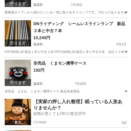
売ります
藤森駅
7月25日
業務用オーブンから焼けたパンを一気に取り出すスコップです。汚れコゲありますが使え
京都
京都市
藤森駅
その他
DNライディング シームレスラインランプ 新品
２本と中古７本
10,240円
売ります
藤森駅
8月1日
FRT850EL28 新品１本と中古２本 FRT1000EL28 新品１本と中古６本 合
京都
京都市
藤森駅
照明器具
新品
非売品 くまモン携帯ケース
192円
売ります
藤森駅
7月28日
非売品 えがお くまモン携帯ケース 新品未使用品
京都
京都市
藤森駅
ノベルティグッズ
【実家の押し入れ整理】眠っている人形あ
りませんか？
状態が悪くてもOK🙆‍♀️査定0円‼️
COYASH
Ad