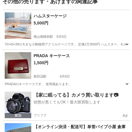
その他の売ります・あげますの関連記事
ハムスターケージ
5,000円
桃山御陵前駅
8月6日
70×43×39の大きな小動物用アクリルケージです。 定価1万3000円 ハムスター、
京都
京都市
桃山御陵前駅
その他
PRADA キーケース
1,500円
新田辺駅
8月6日
PRADAのキーケースです。 使用感あります。
京都
京田辺市
新田辺駅
その他
PRADA
【家に眠ってる】カメラ買い取ります📷
状態が悪くてもOK！最大限買取します
プリフラ
Ad
【オンライン決済・配送可】単管パイプ小屋 倉庫