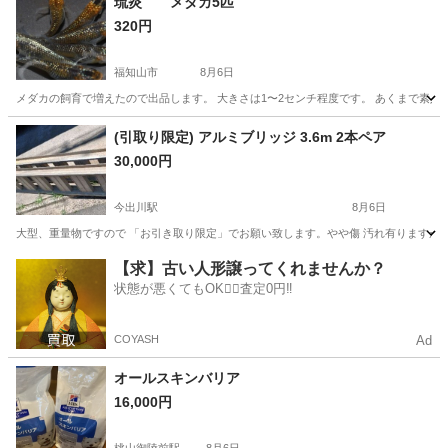
琉炎 メダカ5匹
320円
福知山市
8月6日
メダカの飼育で増えたので出品します。 大きさは1〜2センチ程度です。 あくまで素
京都
福知山市
その他
メダカ
(引取り限定) アルミブリッジ 3.6m 2本ペア
30,000円
今出川駅
8月6日
大型、重量物ですので 「お引き取り限定」でお願い致します。やや傷 汚れ有ります
京都
京都市
今出川駅
その他
ブリッジ
【求】古い人形譲ってくれませんか？
状態が悪くてもOK🙆‍♀️査定0円‼️
COYASH
Ad
オールスキンバリア
16,000円