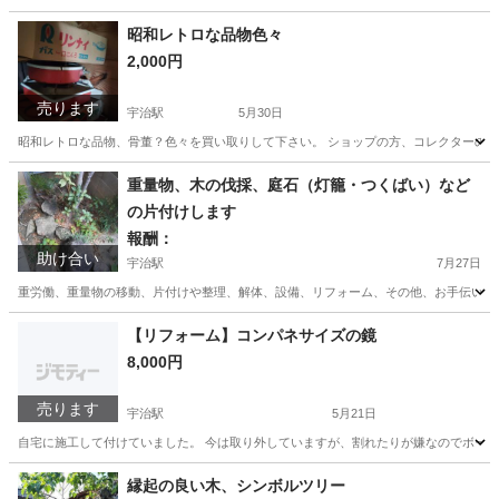
京都
宇治市
宇治駅
その他
物件
昭和レトロな品物色々
2,000円
売ります
宇治駅
5月30日
昭和レトロな品物、骨董？色々を買い取りして下さい。 ショップの方、コレクターの方
京都
宇治市
宇治駅
その他
レトロ
重量物、木の伐採、庭石（灯籠・つくばい）など
の片付けします
報酬：
助け合い
宇治駅
7月27日
重労働、重量物の移動、片付けや整理、解体、設備、リフォーム、その他、お手伝いしま
京都
宇治市
宇治駅
手伝いたい/助けたい
片付け
【リフォーム】コンパネサイズの鏡
8,000円
売ります
宇治駅
5月21日
自宅に施工して付けていました。 今は取り外していますが、割れたりが嫌なのでボー
京都
宇治市
宇治駅
その他
コンパネ
縁起の良い木、シンボルツリー