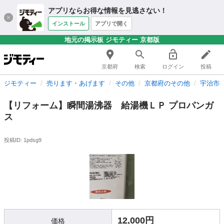
アプリならお得な情報を見逃さない！
インストール
アプリで開く
地元の掲示板 ジモティー 京都版
京都府
検索
ログイン
投稿
ジモティー
売ります・あげます
その他
京都府のその他
宇治市
【リフォーム】瞬間湯沸器 給湯機ＬＰ プロパンガ
ス
投稿ID: 1pdsg9
12,000円
価格