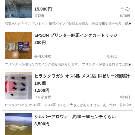
15,000円
京都市
8月6日
閲覧ありがとうございます。 単管パイプで骨組みを組み、波板屋根や壁を張り、簡単に
京都
京都市
その他
単管パイプ
EPSON プリンター純正インクカートリッジ
200円
長岡天神駅
8月6日
プリンターが壊れたのでインクのみお譲りします。 プリンターが壊れる前までは問題な
京都
長岡京市
長岡天神駅
その他
ヒラタクワガタ オス6匹 メス1匹 餌ゼリー2種類計
100個
1,500円
ＪＲ小倉駅
8月6日
ヒラタクワガタ オス6匹、メス1匹 そんなに大きくはありません。あご欠け、符節欠けの個体も
京都
宇治市
ＪＲ小倉駅
その他
ヒラタクワガタ
シルバーアロワナ 約40〜50センチくらい
3,500円