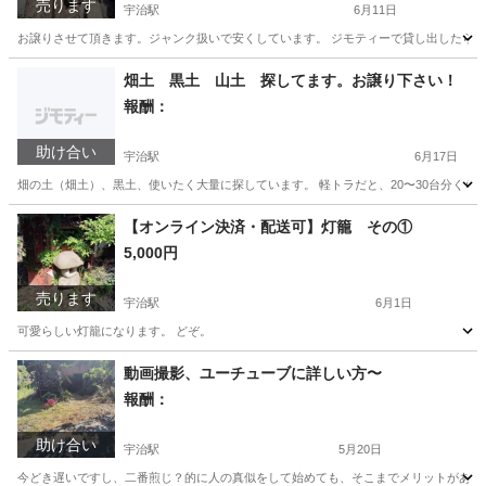
売ります
宇治駅
6月11日
お譲りさせて頂きます。ジャンク扱いで安くしています。 ジモティーで貸し出したら、
京都
宇治市
宇治駅
その他
ハスクバーナ
畑土 黒土 山土 探してます。お譲り下さい！
報酬：
助け合い
宇治駅
6月17日
畑の土（畑土）、黒土、使いたく大量に探しています。 軽トラだと、20〜30台分くらい
京都
宇治市
宇治駅
買いたい/ください
【オンライン決済・配送可】灯籠 その①
5,000円
売ります
宇治駅
6月1日
可愛らしい灯籠になります。 どぞ。
京都
宇治市
宇治駅
その他
灯籠
動画撮影、ユーチューブに詳しい方〜
報酬：
助け合い
宇治駅
5月20日
今どき遅いですし、二番煎じ？的に人の真似をして始めても、そこまでメリットがあると