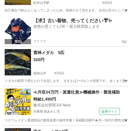
松井山手駅
8月6日
自己都合で飼えなくなってしまったため、投稿させて頂きます。 左目が目タレしてきていま
京都
八幡市
松井山手駅
その他
【求】古い着物、売ってください👘✨
状態が悪くてもOK！最大限買取します
プリフラ
Ad
雷神メダカ 5匹
320円
福知山市
8月6日
メダカの飼育で増えたので出品します。 大きさは1〜2センチ程度です。 あくまで素
京都
福知山市
その他
メダカ
≪月収34万円・派遣社員≫機械操作・製造補助
時給1,490円
株式会社BREXA Next
兵庫県 南あわじ市
提携サイト
リチウムイオン電池部品の製造装置の操作作業！未経験活躍中★20～50代の男性活躍中
兵庫
南あわじ市
その他