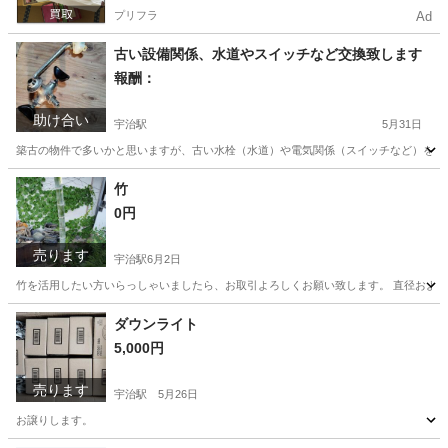
プリフラ
Ad
古い設備関係、水道やスイッチなど交換致します
報酬：
助け合い
宇治駅
5月31日
築古の物件で多いかと思いますが、古い水栓（水道）や電気関係（スイッチなど）を取
京都
宇治市
宇治駅
手伝いたい/助けたい
築古
竹
0円
売ります
宇治駅
6月2日
竹を活用したい方いらっしゃいましたら、お取引よろしくお願い致します。 直径およそ
京都
宇治市
宇治駅
その他
容器
ダウンライト
5,000円
売ります
宇治駅
5月26日
お譲りします。