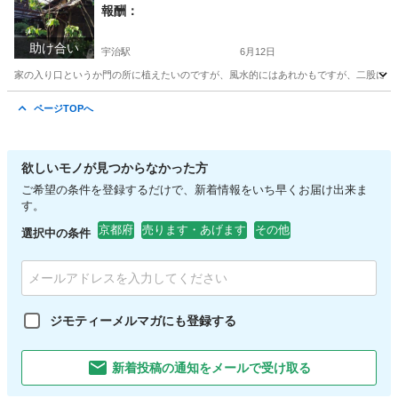
報酬：
助け合い
宇治駅
6月12日
家の入り口というか門の所に植えたいのですが、風水的にはあれかもですが、二股になっ
京都
宇治市
宇治駅
買いたい/ください
ページTOPへ
欲しいモノが見つからなかった方
ご希望の条件を登録するだけで、新着情報をいち早くお届け出来ま
す。
京都府
売ります・あげます
その他
選択中の条件
ジモティーメルマガにも登録する
新着投稿の通知をメールで受け取る