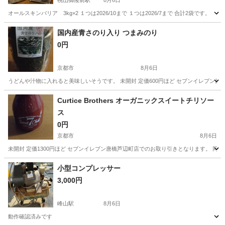
桃山御陵前駅
8月6日
オールスキンバリア 3kg×2 １つは2026/10まで １つは2026/7まで 合計2袋です。
京都
京都市
桃山御陵前駅
その他
国内産青さのり入り つまみのり
0円
京都市
8月6日
うどんや汁物に入れると美味しいそうです。 未開封 定価600円ほど セブンイレブン唐
京都
京都市
その他
Curtice Brothers オーガニックスイートチリソー
ス
0円
京都市
8月6日
未開封 定価1300円ほど セブンイレブン唐橋芦辺町店でのお取り引きとなります。 同
京都
京都市
その他
小型コンプレッサー
3,000円
峰山駅
8月6日
動作確認済みです