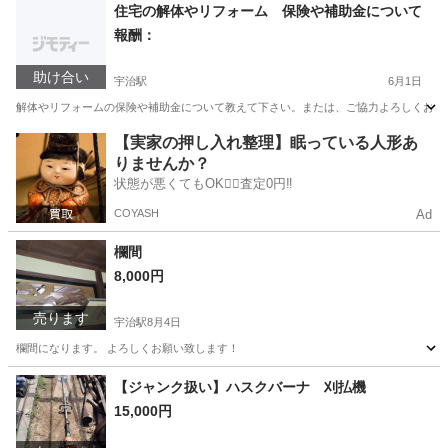
京都
宇治市
宇治駅
その他
ダウンライト
住宅の解体やリフォーム 保険や補助金について
報酬：
助け合い
宇治駅
6月1日
解体やリフォームの保険や補助金について教えて下さい。または、ご協力よろしくお願い
京都
宇治市
宇治駅
教えて
物件
【実家の押し入れ整理】眠っている人形あ
りませんか？
状態が悪くてもOK🙆‍♀️査定0円‼️
COYASH
Ad
欄間
8,000円
売ります
宇治駅
8月4日
欄間になります。 よろしくお願い致します！
京都
宇治市
宇治駅
その他
欄間
【ジャンク扱い】ハスクバーナ 刈払機
15,000円