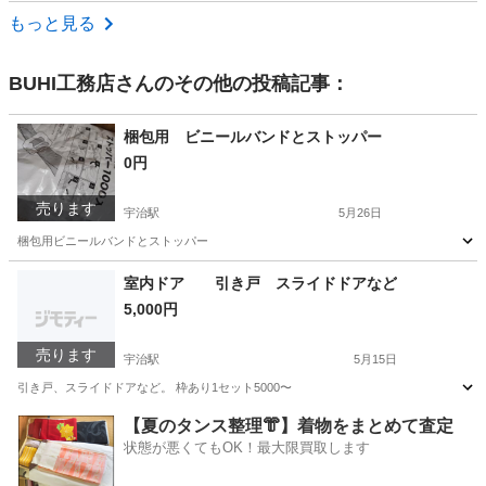
京都
京丹後市
峰山駅
その他
コンプレッサー
もっと見る
BUHI工務店
さんのその他の投稿記事：
梱包用 ビニールバンドとストッパー
0円
売ります
宇治駅
5月26日
梱包用ビニールバンドとストッパー
京都
宇治市
宇治駅
その他
ビニール
室内ドア 引き戸 スライドドアなど
5,000円
売ります
宇治駅
5月15日
引き戸、スライドドアなど。 枠あり1セット5000〜
京都
宇治市
宇治駅
その他
スライドドア
【夏のタンス整理👘】着物をまとめて査定
状態が悪くてもOK！最大限買取します