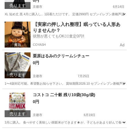
0円
売ります
京都市
6月14日
XL 短め丈 黒 4月に購入し、1回着ただけです。 定価2990円 セブンイレブン唐
京都
京都市
その他
UNIQLO
【実家の押し入れ整理】眠っている人形あ
りませんか？
状態が悪くてもOK🙆‍♀️査定0円‼️
COYASH
Ad
栗原はるみのクリームシチュー
0円
売ります
京都市
7月25日
1〜4袋対応可能。希望数お知らせ下さい。 賞味期限2026.10 セブンイレブン唐橋芦
京都
京都市
その他
セブンイレブン
コストコ 二十穀 残り10袋(30g/袋)
0円
売ります
京都市
6月19日
3月に購入。 食べやすく美味しい雑穀米ができます☻が、子どもがあまり好んで食べてくれな