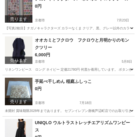
0円
売ります
京都市
7月23日
【写真2枚目】ナガノキャラクターズ カラーなくま クリア、黒、グレー以外のカラーが対象
京都
京都市
その他
オオカミとフクロウ フクロウと月明かりのモン
クツリー
6,000円
売ります
京都市
5月8日
リネンワンピース ロング ネイビー 定価21780円 何度か着用しています。 ボタン
京都
京都市
その他
フクロウ
手延べ干しめん 稲庭ふしっこ
0円
売ります
京都市
7月18日
未開封 賞味期限2028年まであります。 セブンイレブン唐橋芦辺町店でのお取り引きと
京都
京都市
その他
UNIQLO ウルトラストレッチエアリズムワンピー
ス