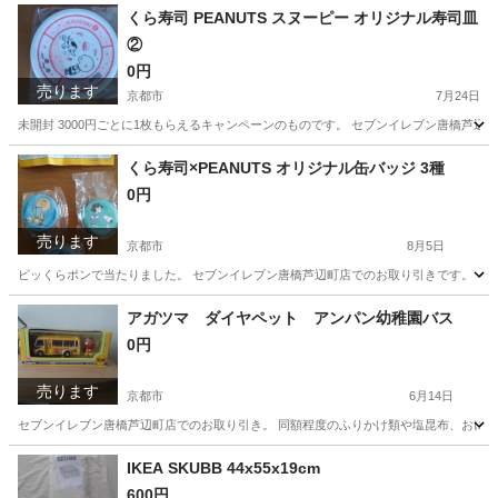
京都
京都市
その他
コストコ
くら寿司 PEANUTS スヌーピー オリジナル寿司皿
②
0円
売ります
京都市
7月24日
未開封 3000円ごとに1枚もらえるキャンペーンのものです。 セブンイレブン唐橋芦
京都
京都市
その他
くら寿司
くら寿司×PEANUTS オリジナル缶バッジ 3種
0円
売ります
京都市
8月5日
ビッくらポンで当たりました。 セブンイレブン唐橋芦辺町店でのお取り引きです。
京都
京都市
その他
くら寿司
アガツマ ダイヤペット アンパン幼稚園バス
0円
売ります
京都市
6月14日
セブンイレブン唐橋芦辺町店でのお取り引き。 同額程度のふりかけ類や塩昆布、おにぎり
京都
京都市
その他
幼稚園バス
IKEA SKUBB 44x55x19cm
600円