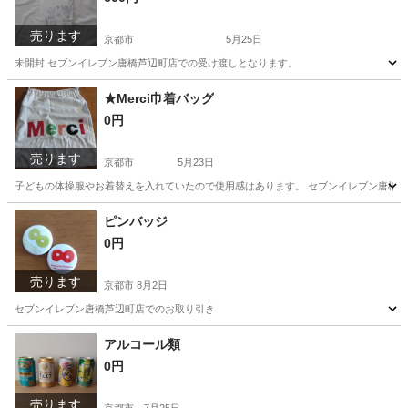
売ります
京都市
5月25日
未開封 セブンイレブン唐橋芦辺町店での受け渡しとなります。
京都
京都市
その他
SKUBB
★Merci巾着バッグ
0円
売ります
京都市
5月23日
子どもの体操服やお着替えを入れていたので使用感はあります。 セブンイレブン唐橋
京都
京都市
その他
Merci
ピンバッジ
0円
売ります
京都市
8月2日
セブンイレブン唐橋芦辺町店でのお取り引き
京都
京都市
その他
ピンバッジ
アルコール類
0円
売ります