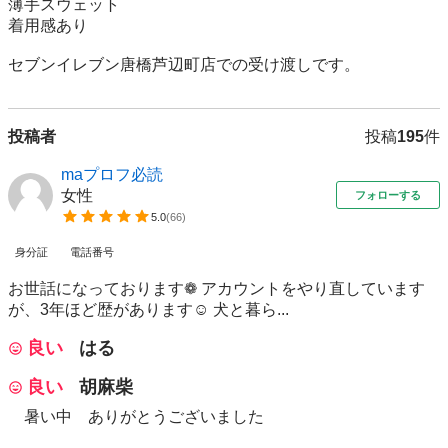
薄手スウェット

着用感あり

セブンイレブン唐橋芦辺町店での受け渡しです。
投稿者
投稿
195
件
maプロフ必読
女性
フォローする
5.0
(
66
)
身分証
電話番号
お世話になっております❁ アカウントをやり直しています
が、3年ほど歴があります☺️ 犬と暮ら...
良い
はる
良い
胡麻柴
暑い中 ありがとうございました