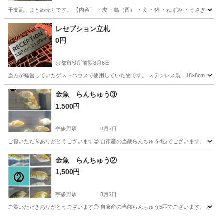
干支瓦、まとめ売りです。 【内容】 ・虎 ・鳥（酉） ・犬 ・猪 ・ねずみ ・うさぎ ・
京都
福知山市
その他
レセプション立札
0円
京都市役所前駅
8月6日
当方が経営していたゲストハウスで使用していた物です。 ステンレス製、18×8cm
京都
京都市
京都市役所前駅
その他
金魚 らんちゅう③
1,500円
宇多野駅
8月6日
ご覧いただきありがとうございます😊 自家産の当歳らんちゅう4匹でございます。 一
京都
京都市
宇多野駅
その他
らんちゅう
金魚 らんちゅう②
1,500円
宇多野駅
8月6日
ご覧いただきありがとうございます😊 自家産の当歳らんちゅう5匹でございます。 水