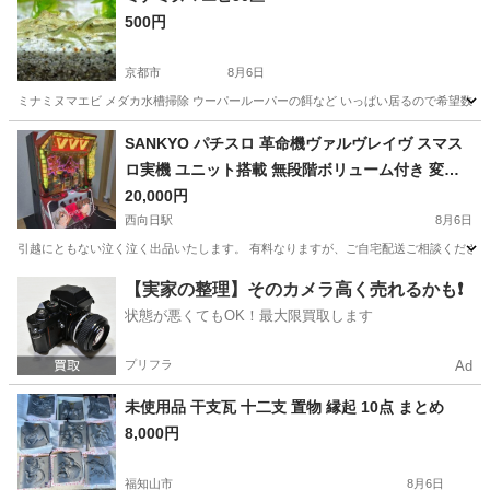
500円
京都市
8月6日
ミナミヌマエビ メダカ水槽掃除 ウーパールーパーの餌など いっぱい居るので希望数言っ
京都
京都市
その他
SANKYO パチスロ 革命機ヴァルヴレイヴ スマス
ロ実機 ユニット搭載 無段階ボリューム付き 変圧
済み
20,000円
西向日駅
8月6日
引越にともない泣く泣く出品いたします。 有料なりますが、ご自宅配送ご相談ください。 ・
京都
京都市
西向日駅
その他
【実家の整理】そのカメラ高く売れるかも❗️
状態が悪くてもOK！最大限買取します
プリフラ
Ad
未使用品 干支瓦 十二支 置物 縁起 10点 まとめ
8,000円
福知山市
8月6日