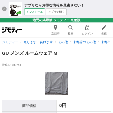
アプリならお得な情報を見逃さない！
インストール
アプリで開く
地元の掲示板 ジモティー 京都版
京都府
検索
ログイン
投稿
ジモティー
売ります・あげます
その他
京都府のその他
京都市
GU メンズ ルームウェア M
投稿ID: 1p97o4
0円
商品価格