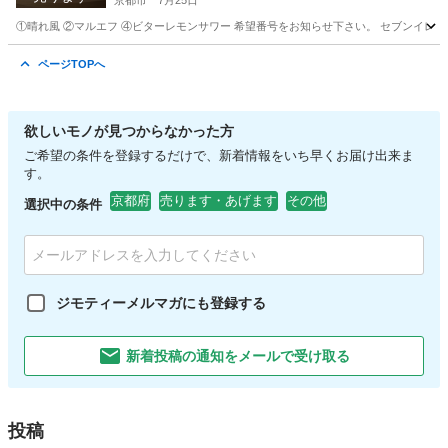
京都市
7月25日
①晴れ風 ②マルエフ ④ビターレモンサワー 希望番号をお知らせ下さい。 セブンイレ
京都
京都市
その他
アルコール
ページTOPへ
欲しいモノが見つからなかった方
ご希望の条件を登録するだけで、新着情報をいち早くお届け出来ま
す。
京都府
売ります・あげます
その他
選択中の条件
ジモティーメルマガにも登録する
新着投稿の通知をメールで受け取る
投稿