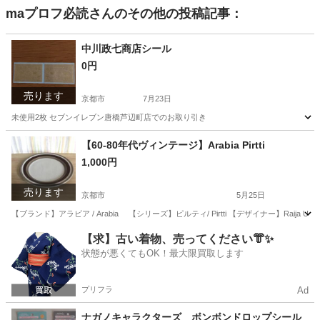
maプロフ必読
さんのその他の投稿記事：
中川政七商店シール
0円
売ります
京都市
7月23日
未使用2枚 セブンイレブン唐橋芦辺町店でのお取り引き
京都
京都市
その他
【60-80年代ヴィンテージ】Arabia Pirtti
1,000円
売ります
京都市
5月25日
【ブランド】アラビア / Arabia 【シリーズ】ピルティ/ Pirtti 【デザイナー】Raija Uosikk
京都
京都市
その他
80年代
【求】古い着物、売ってください👘✨
状態が悪くてもOK！最大限買取します
プリフラ
Ad
ナガノキャラクターズ ボンボンドロップシール