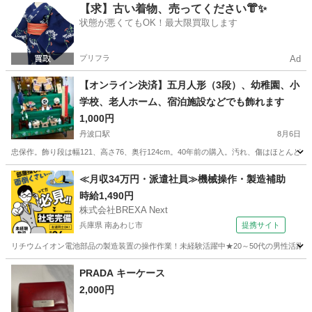
京都
京都市
宇多野駅
その他
らんちゅう
【求】古い着物、売ってください👘✨
状態が悪くてもOK！最大限買取します
プリフラ
Ad
【オンライン決済】五月人形（3段）、幼稚園、小
学校、老人ホーム、宿泊施設などでも飾れます
1,000円
丹波口駅
8月6日
忠保作。飾り段は幅121、高さ76、奥行124cm。40年前の購入。汚れ、傷はほと
京都
京都市
丹波口駅
その他
≪月収34万円・派遣社員≫機械操作・製造補助
時給1,490円
株式会社BREXA Next
兵庫県 南あわじ市
提携サイト
リチウムイオン電池部品の製造装置の操作作業！未経験活躍中★20～50代の男性活躍中
兵庫
南あわじ市
その他
PRADA キーケース
2,000円