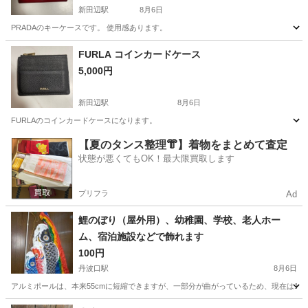
新田辺駅
8月6日
PRADAのキーケースです。 使用感あります。
京都
京田辺市
新田辺駅
その他
PRADA
FURLA コインカードケース
5,000円
新田辺駅
8月6日
FURLAのコインカードケースになります。
京都
京田辺市
新田辺駅
その他
【夏のタンス整理👘】着物をまとめて査定
状態が悪くてもOK！最大限買取します
プリフラ
Ad
鯉のぼり（屋外用）、幼稚園、学校、老人ホー
ム、宿泊施設などで飾れます
100円
丹波口駅
8月6日
アルミポールは、本来55cmに短縮できますが、一部分が曲がっているため、現在は15
京都
京都市
丹波口駅
その他
鯉のぼり