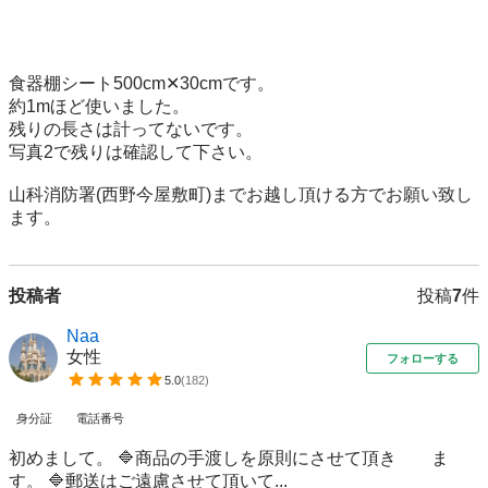
食器棚シート500cm✕30cmです。

約1mほど使いました。

残りの長さは計ってないです。

写真2で残りは確認して下さい。

山科消防署(西野今屋敷町)までお越し頂ける方でお願い致し
ます。
投稿者
投稿
7
件
Naa
女性
フォローする
5.0
(
182
)
身分証
電話番号
初めまして。 🔷商品の手渡しを原則にさせて頂き ま
す。 🔷郵送はご遠慮させて頂いて...