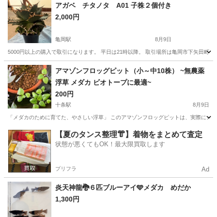
京都
福知山市
福知山駅
その他
アガベ チタノタ A01 子株２個付き
2,000円
亀岡駅
8月9日
5000円以上の購入で取引になります。 平日は21時以降。 取引場所は亀岡市下矢田町
京都
亀岡市
亀岡駅
その他
チタノタ
アマゾンフロッグピット（小～中10株） ~無農薬
浮草 メダカ ビオトープに最適~
200円
十条駅
8月9日
「メダカのために育てた、やさしい浮草」 このアマゾンフロッグピットは、実際にメダ
京都
京都市
十条駅
その他
アマゾンフロッグピット
【夏のタンス整理👘】着物をまとめて査定
状態が悪くてもOK！最大限買取します
プリフラ
Ad
炎天神龍🐉６匹ブルーアイ🩵メダカ めだか
1,300円