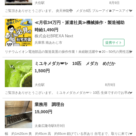
大住駅
8月9日
ご覧頂きありがとうございます。 炎天神龍🐉 メダカ6匹 ブルーアイ🫐アースアイ🩵
京都
京田辺市
大住駅
その他
メダカ
≪月収34万円・派遣社員≫機械操作・製造補助
時給1,490円
株式会社BREXA Next
兵庫県 南あわじ市
提携サイト
リチウムイオン電池部品の製造装置の操作作業！未経験活躍中★20～50代の男性活躍中
兵庫
南あわじ市
その他
ミユキメダカ🪽✨ 10匹 メダカ めだか
1,500円
大住駅
8月9日
ご覧頂きありがとうございます。 ミユキメダカメダカ🪽✨ 10匹 生体ですのでお早めの取
京都
京田辺市
大住駅
その他
メダカ
業務用 調理台
15,000円
太秦広隆寺駅
8月9日
幅 約1m20cm 奥 約45cm 高 約65cm 錆びている所あり 自宅まで、取りに来て