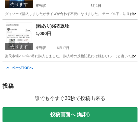
売ります
東野駅
6月1日
ダイソーで購入しましたがサイズが合わず不要になりました。 テーブル下に貼り付ける
京都
京都市
東野駅
その他
ダイソー
(難あり)浴衣反物
1,000円
売ります
東野駅
6月17日
楽天市場2023年8月に購入しました。 購入時の反物記載には難あり(シミ)と書いてあ
京都
京都市
東野駅
その他
反物
ページTOPへ
投稿
誰でも今すぐ30秒で投稿出来る
投稿画面へ (無料)