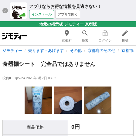
アプリならお得な情報を見逃さない！
インストール
アプリで開く
地元の掲示板 ジモティー 京都版
京都府
検索
ログイン
投稿
ジモティー
売ります・あげます
その他
京都府のその他
京都市
食器棚シート 完全品ではありません
投稿ID: 1p5vd4
2026年8月7日 03:32
0円
商品価格