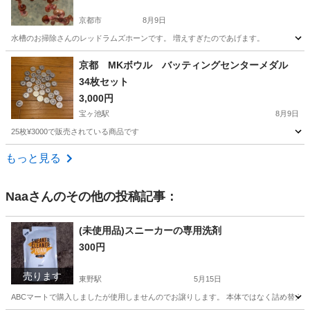
京都市
8月9日
水槽のお掃除さんのレッドラムズホーンです。 増えすぎたのであげます。
京都
京都市
その他
レッドラムズホーン
京都 MKボウル バッティングセンターメダル
34枚セット
3,000円
宝ヶ池駅
8月9日
25枚¥3000で販売されている商品です
京都
京都市
宝ヶ池駅
その他
バッティングセンター
もっと見る
Naa
さんのその他の投稿記事：
(未使用品)スニーカーの専用洗剤
300円
売ります
東野駅
5月15日
ABCマートで購入しましたが使用しませんのでお譲りします。 本体ではなく詰め替え用