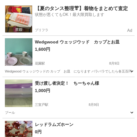
京都
京都市
太秦広隆寺駅
その他
【夏のタンス整理👘】着物をまとめて査定
状態が悪くてもOK！最大限買取します
プリフラ
Ad
Wedgwood ウェッジウッド カップとお皿
1,600円
花園駅
8月9日
Wedgwood ウェッジウッドの カップ お皿 になります バラバラでしたら各五百円で
京都
京都市
花園駅
その他
受け渡し者決定！ ちーちゃん様
1,000円
三室戸駅
8月9日
プール
京都
宇治市
三室戸駅
その他
レッドラムズホーン
0円