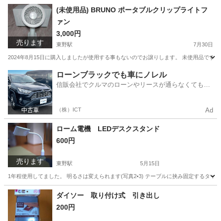
京都
京都市
東野駅
靴
譲り
(未使用品) BRUNO ポータブルクリップライトフ
ァン
3,000円
売ります
東野駅
7月30日
2024年8月15日に購入しましたが使用する事もないのでお譲りします。 未使用品です。 型
京都
京都市
東野駅
季節、空調家電
ローンブラックでも車にノレル
信販会社でクルマのローンやリースが通らなくてもク
ルマをご利用いただけるサービスがあります！
（株）ICT
Ad
ローム電機 LEDデスクスタンド
600円
売ります
東野駅
5月15日
1年程使用してました。 明るさは変えられます(写真2•3) テーブルに挟み固定するタイ
京都
京都市
東野駅
生活家電
電機
ダイソー 取り付け式 引き出し
200円