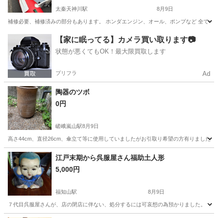
太秦天神川駅
8月9日
補修必要、補修済みの部分もあります。 ホンダエンジン、オール、ポンプなど 全てつい
京都
京都市
太秦天神川駅
その他
【家に眠ってる】カメラ買い取ります📷
状態が悪くてもOK！最大限買取します
プリフラ
Ad
陶器のツボ
0円
嵯峨嵐山駅
8月9日
高さ44cm、直径26cm、傘立て等に使用していましたがお引取り希望の方有りましたら
京都
京都市
嵯峨嵐山駅
その他
ツボ
江戸末期から呉服屋さん福助土人形
5,000円
福知山駅
8月9日
７代目呉服屋さんが、店の閉店に伴ない、処分するには可哀想の為預かりました。