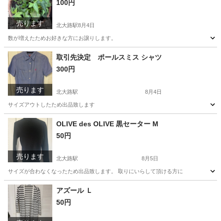
100円
売ります
北大路駅
8月4日
数が増えたためお好きな方にお譲りします。
京都
京都市
北大路駅
その他
取引先決定 ポールスミス シャツ
300円
売ります
北大路駅
8月4日
サイズアウトしたため出品致します
京都
京都市
北大路駅
服/ファッション
OLIVE des OLIVE 黒セーター M
50円
売ります
北大路駅
8月5日
サイズが合わなくなったため出品致します。 取りにいらして頂ける方に
京都
京都市
北大路駅
セーター
アズール Ｌ
50円