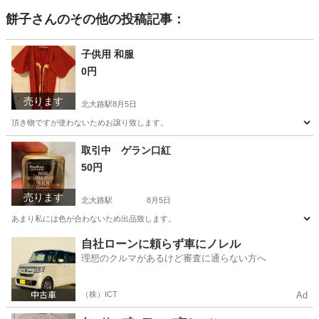
餅子
さんのその他の投稿記事：
子供用 和服
0円
売ります
北大路駅
8月5日
頂き物ですが使わないためお譲り致します。
京都
京都市
北大路駅
着物
取引中 ゲラン口紅
50円
売ります
北大路駅
8月5日
あまり私には色が合わないため出品致します。
京都
京都市
北大路駅
メイクアップ
自社ローンに頼らず車にノレル
理想のクルマがあるけど審査に通らない方へ
（株）ICT
Ad