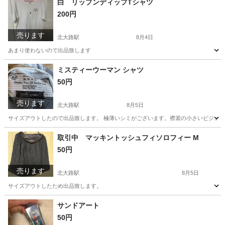
白 リップンディップTシャツ
200円
売ります
北大路駅
8月4日
あまり使わないので出品致します
京都
京都市
北大路駅
Tシャツ
ミスティーウーマン シャツ
50円
売ります
北大路駅
8月5日
サイズアウトしたので出品致します。 極薄いシミがございます。襟裳の小さいビジュー
京都
京都市
北大路駅
シャツ
取引中 マッキントッシュフィソロフィー M
50円
売ります
北大路駅
8月5日
サイズアウトしたため出品致します。
京都
京都市
北大路駅
スカート
サンドアート
50円