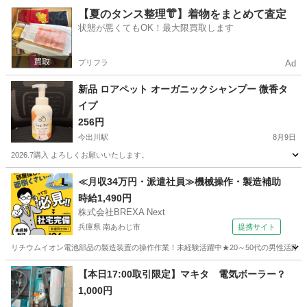
京都
京都市
今出川駅
その他
スプレー
【夏のタンス整理👘】着物をまとめて査定
状態が悪くてもOK！最大限買取します
プリフラ
Ad
新品 ロアペット オーガニックシャンプー 微香タ
イプ
256円
今出川駅
8月9日
2026.7購入 よろしくお願いいたします。
京都
京都市
今出川駅
その他
≪月収34万円・派遣社員≫機械操作・製造補助
時給1,490円
株式会社BREXA Next
兵庫県 南あわじ市
提携サイト
リチウムイオン電池部品の製造装置の操作作業！未経験活躍中★20～50代の男性活躍中
兵庫
南あわじ市
その他
【本日17:00取引限定】マキタ 電気ボーラー？
1,000円