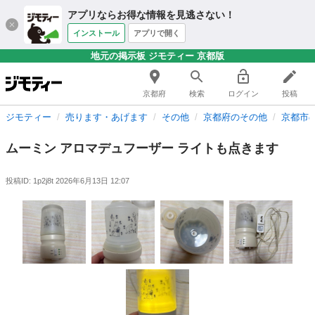
アプリならお得な情報を見逃さない！
インストール
アプリで開く
地元の掲示板 ジモティー 京都版
京都府
検索
ログイン
投稿
ジモティー
売ります・あげます
その他
京都府のその他
京都市
ムーミン アロマデュフーザー ライトも点きます
投稿ID: 1p2j8t
2026年6月13日 12:07