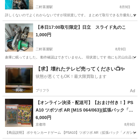
二軒茶屋駅
8月9日
詳しくないのでよくわからないですが現状渡しです。 まとめて取引できる方優先します
京都
京都市
二軒茶屋駅
その他
マキタ
【本日17:00取引限定】日立 スライド丸のこ
1,000円
二軒茶屋駅
8月9日
倉庫に眠ってました。 動作確認はできていません。 現状渡しです 他にも沢山出品し
京都
京都市
二軒茶屋駅
その他
【求】壊れたテレビ売ってください📺✨
状態が悪くてもOK！最大限買取します
プリフラ
Ad
【オンライン決済・配送可】【おまけ付き！】PS
A10 ツボツボ AR [M1S 064/063](拡張パック「メ
ガシンフォニア」)
6,000円
京都市
8月9日
【商品説明】 ポケモンカードゲーム 【PSA10】ツボツボ AR（拡張パック「メガシンフォ