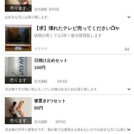
売ります
北大路駅
8月5日
お好きな方にお譲り致します。
京都
京都市
北大路駅
その他
サンドアート
【求】壊れたテレビ売ってください📺✨
状態が悪くてもOK！最大限買取します
プリフラ
Ad
日焼け止めセット
100円
売ります
北大路駅
8月4日
頂き物ですが他に気に入っている物があるためお譲り致します。
京都
京都市
北大路駅
その他
箸置き2つセット
50円
売ります
北大路駅
8月5日
頂き物の手作り箸置きです。我が家では箸置きを使わないのでお好きな方にお譲りした