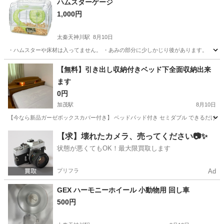
ハムスターゲージ
1,000円
太秦天神川駅
8月10日
・ハムスターや床材は入ってません。 ・あみの部分に少しかじり後があります。
京都
京都市
太秦天神川駅
その他
ハムスター
【無料】引き出し収納付きベッド下全面収納出来
ます
0円
加茂駅
8月10日
【今なら新品ガーゼボックスカバー付き】 ベッドパッド付き セミダブル できるだけ
京都
木津川市
加茂駅
その他
【求】壊れたカメラ、売ってください📷✨
状態が悪くてもOK！最大限買取します
プリフラ
Ad
GEX ハーモニーホイール 小動物用 回し車
500円