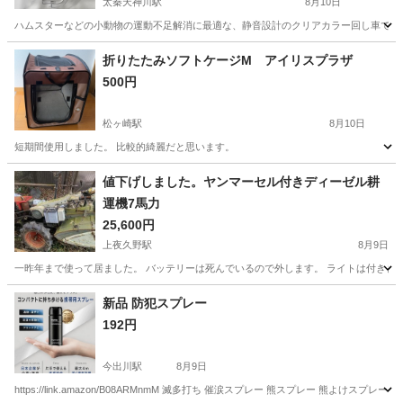
太秦天神川駅
8月10日
ハムスターなどの小動物の運動不足解消に最適な、静音設計のクリアカラー回し車です。 - ブラン
京都
京都市
太秦天神川駅
その他
折りたたみソフトケージM アイリスプラザ
500円
松ヶ崎駅
8月10日
短期間使用しました。 比較的綺麗だと思います。
京都
京都市
松ヶ崎駅
その他
アイリス
値下げしました。ヤンマーセル付きディーゼル耕
運機7馬力
25,600円
上夜久野駅
8月9日
一昨年まで使って居ました。 バッテリーは死んでいるので外します。 ライトは付きません
京都
福知山市
上夜久野駅
その他
ヤンマー
新品 防犯スプレー
192円
今出川駅
8月9日
https://link.amazon/B08ARMnmM 滅多打ち 催涙スプレー 熊スプレー 