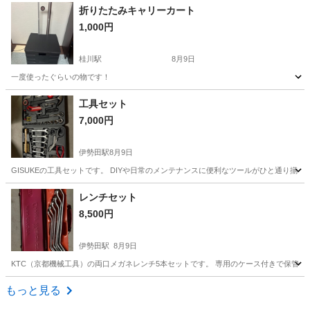
京都
京都市
その他
折りたたみキャリーカート
1,000円
桂川駅
8月9日
一度使ったぐらいの物です！
京都
京都市
桂川駅
その他
工具セット
7,000円
伊勢田駅
8月9日
GISUKEの工具セットです。 DIYや日常のメンテナンスに便利なツールがひと通り揃っ
京都
宇治市
伊勢田駅
その他
GISUKE
レンチセット
8,500円
伊勢田駅
8月9日
KTC（京都機械工具）の両口メガネレンチ5本セットです。 専用のケース付きで保管に
京都
宇治市
伊勢田駅
その他
メガネレンチ
もっと見る