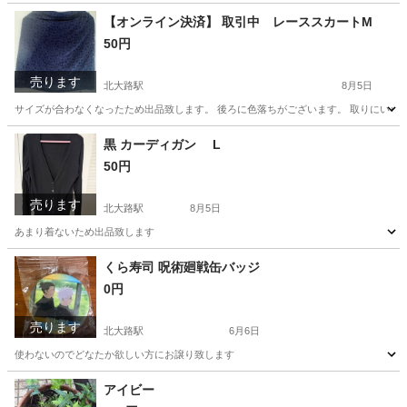
京都
京都市
北大路駅
その他
セット
【オンライン決済】 取引中 レーススカートM
50円
売ります
北大路駅
8月5日
サイズが合わなくなったため出品致します。 後ろに色落ちがございます。 取りにいら
京都
京都市
北大路駅
スカート
レース
黒 カーディガン L
50円
売ります
北大路駅
8月5日
あまり着ないため出品致します
京都
京都市
北大路駅
カーディガン
くら寿司 呪術廻戦缶バッジ
0円
売ります
北大路駅
6月6日
使わないのでどなたか欲しい方にお譲り致します
京都
京都市
北大路駅
その他
呪術廻戦
アイビー