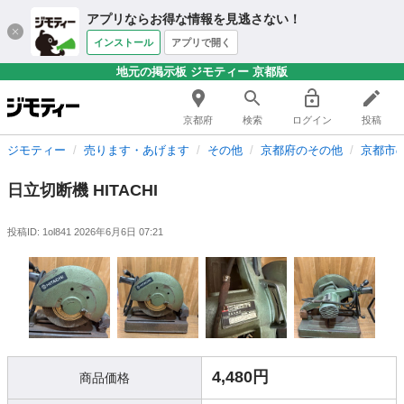
アプリならお得な情報を見逃さない！
インストール
アプリで開く
地元の掲示板 ジモティー 京都版
京都府
検索
ログイン
投稿
ジモティー
売ります・あげます
その他
京都府のその他
京都市
日立切断機 HITACHI
投稿ID: 1ol841
2026年6月6日 07:21
4,480円
商品価格