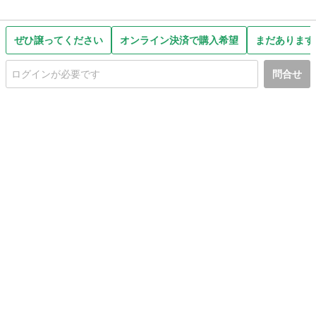
ぜひ譲ってください
オンライン決済で購入希望
まだあります
問合せ
初めての方へ
利用規約
プライバシーポリシー
プライバシー・ステートメント
健全化に資する運用方針
お問い合わせ
運営会社
サイトマップ
ご利用ガイド
フリーワードで探す
PC版で表示
都道府県選択
特定商取引法の表示
利用者情報の外部送信について