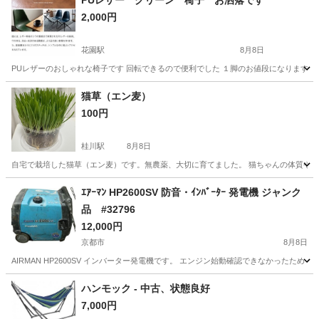
PUレザー グリーン 椅子 お洒落です
2,000円
花園駅
8月8日
PUレザーのおしゃれな椅子です 回転できるので便利でした １脚のお値段になります 
京都
京都市
花園駅
その他
猫草（エン麦）
100円
桂川駅
8月8日
自宅で栽培した猫草（エン麦）です。無農薬、大切に育てました。 猫ちゃんの体質や体調
京都
京都市
桂川駅
その他
ｴｱｰﾏﾝ HP2600SV 防音・ｲﾝﾊﾞｰﾀｰ 発電機 ジャンク
品 #32796
12,000円
京都市
8月8日
AIRMAN HP2600SV インバーター発電機です。 エンジン始動確認できなかったた
京都
京都市
その他
エアーマン
ハンモック - 中古、状態良好
7,000円