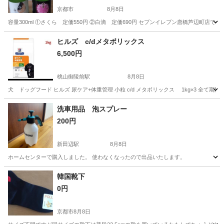
京都市
8月8日
容量300ml ①さくら 定価550円 ②白滴 定価690円 セブンイレブン唐橋芦辺町
京都
京都市
その他
ヒルズ c/dメタボリックス
6,500円
桃山御陵前駅
8月8日
犬 ドッグフード ヒルズ 尿ケア+体重管理 小粒 c/d メタボリックス 1kg×3 全て期限が
京都
京都市
桃山御陵前駅
その他
洗車用品 泡スプレー
200円
新田辺駅
8月8日
ホームセンターで購入しました。 使わなくなったので出品いたします。
京都
京田辺市
新田辺駅
その他
韓国靴下
0円
京都市
8月8日