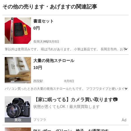
その他の売ります・あげますの関連記事
書道セット
0円
長岡天神駅
8月8日
筆以外は使用済みです。 硯は汚れがあります。 小筆は新品です。 長岡京市内、お手渡
京都
長岡京市
長岡天神駅
その他
使用済み
大量の発泡スチロール
10円
西院駅
8月8日
パソコン買ったときの大量の発泡スチロールたちです。 フワフワタイプと硬いタイプ
京都
京都市
西院駅
その他
発泡スチロール
【家に眠ってる】カメラ買い取ります📷
状態が悪くてもOK！最大限買取します
プリフラ
Ad