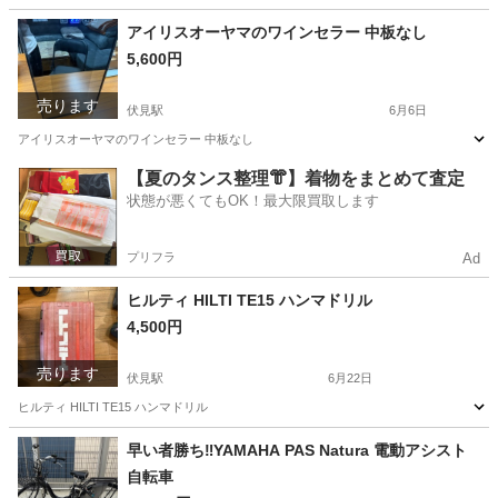
京都
京都市
伏見駅
ゴルフ
セット
アイリスオーヤマのワインセラー 中板なし
5,600円
売ります
伏見駅
6月6日
アイリスオーヤマのワインセラー 中板なし
京都
京都市
伏見駅
キッチン家電
アイリスオーヤマ
【夏のタンス整理👘】着物をまとめて査定
状態が悪くてもOK！最大限買取します
プリフラ
Ad
ヒルティ HILTI TE15 ハンマドリル
4,500円
売ります
伏見駅
6月22日
ヒルティ HILTI TE15 ハンマドリル
京都
京都市
伏見駅
その他
HILTI
早い者勝ち‼️YAMAHA PAS Natura 電動アシスト
自転車