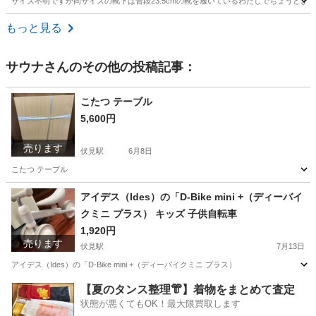
サイズ不明ですが同サイズの靴下は普段23.5cmの靴を履いているわたしでちょうど
京都
京都市
その他
もっと見る
サウナ
さんのその他の投稿記事：
こたつ テーブル
5,600円
売ります
伏見駅
6月8日
こたつ テーブル
京都
京都市
伏見駅
テーブル
アイデス（Ides）の「D-Bike mini +（ディーバイ
クミニ プラス） キッズ 子供自転車
1,920円
売ります
伏見駅
7月13日
アイデス（Ides）の「D-Bike mini +（ディーバイクミニ プラス）
京都
京都市
伏見駅
その他
Bike
【夏のタンス整理👘】着物をまとめて査定
状態が悪くてもOK！最大限買取します