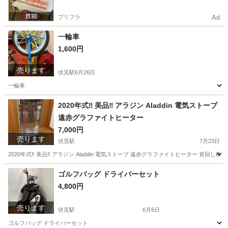
プリフラ
Ad
一輪車
1,600円
売ります
伏見駅
6月26日
一輪車
京都
京都市
伏見駅
一輪車
2020年式‼️ 美品‼️ アラジン Aladdin 電気ストーブ
遠赤グラファイトヒーター
7,000円
売ります
伏見駅
7月23日
2020年式‼️ 美品‼️ アラジン Aladdin 電気ストーブ 遠赤グラファイトヒーター 首
京都
京都市
伏見駅
季節、空調家電
グラファイト
ゴルフバッグ ドライバーセット
4,800円
売ります
伏見駅
6月6日
ゴルフバッグ ドライバーセット