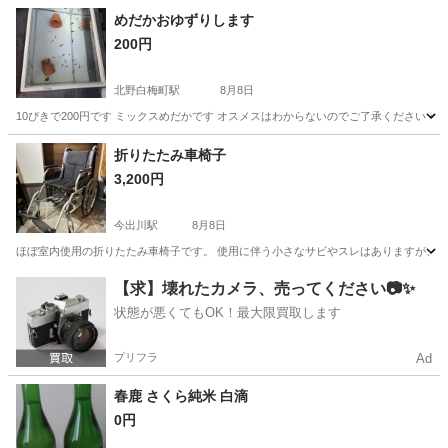
兵庫
南あわじ市
その他
めだかおゆずりします
200円
北野白梅町駅
8月8日
10ぴきで200円です ミックスめだかです オスメスはわからないのでご了承ください 今
京都
京都市
北野白梅町駅
その他
めだか
折りたたみ車椅子
3,200円
今出川駅
8月8日
ほぼ室内使用の折りたたみ車椅子です。 使用に伴う小さなサビやスレはありますが、 
京都
京都市
今出川駅
その他
【求】壊れたカメラ、売ってください📷✨
状態が悪くてもOK！最大限買取します
プリフラ
Ad
春鹿 さくら純米 白滴
0円