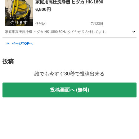
家庭用高圧洗浄機 ヒダカ HK-1890
6,800円
売ります
伏見駅
7月23日
家庭用高圧洗浄機 ヒダカ HK-1890 60Hz タイヤが片方外れてます。
京都
京都市
伏見駅
その他
ヒダカ
ページTOPへ
投稿
誰でも今すぐ30秒で投稿出来る
投稿画面へ (無料)