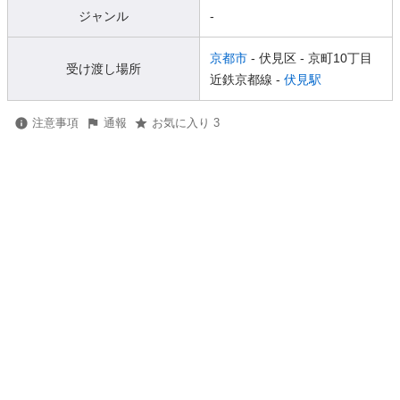
ジャンル
-
京都市
- 伏見区
- 京町10丁目
受け渡し場所
近鉄京都線 -
伏見駅
注意事項
通報
お気に入り 3