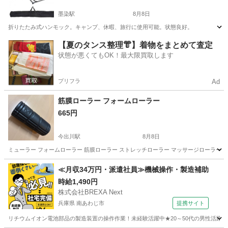
墨染駅
8月8日
折りたたみ式ハンモック。キャンプ、休暇、旅行に使用可能。状態良好。
京都
京都市
墨染駅
その他
ハンモック
【夏のタンス整理👘】着物をまとめて査定
状態が悪くてもOK！最大限買取します
プリフラ
Ad
筋膜ローラー フォームローラー
665円
今出川駅
8月8日
ミューラー フォームローラー 筋膜ローラー ストレッチローラー マッサージローラー/日
京都
京都市
今出川駅
その他
筋膜
≪月収34万円・派遣社員≫機械操作・製造補助
時給1,490円
株式会社BREXA Next
兵庫県 南あわじ市
提携サイト
リチウムイオン電池部品の製造装置の操作作業！未経験活躍中★20～50代の男性活躍中