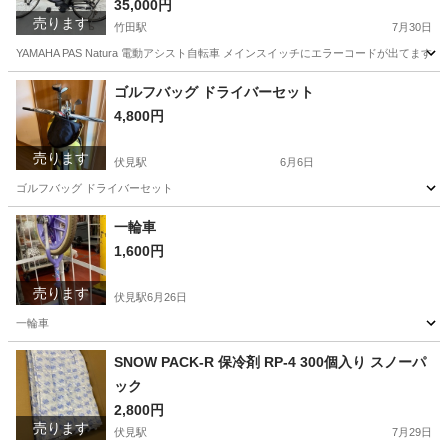
35,000円
売ります
竹田駅
7月30日
YAMAHA PAS Natura 電動アシスト自転車 メインスイッチにエラーコードが出てます
京都
京都市
竹田駅
電動アシスト自転車
ゴルフバッグ ドライバーセット
4,800円
売ります
伏見駅
6月6日
ゴルフバッグ ドライバーセット
京都
京都市
伏見駅
その他
セット
一輪車
1,600円
売ります
伏見駅
6月26日
一輪車
京都
京都市
伏見駅
一輪車
SNOW PACK-R 保冷剤 RP-4 300個入り スノーパ
ック
2,800円
売ります
伏見駅
7月29日