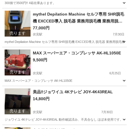
300個で3500円‼️ 4箱在庫あります。
京都
京都市
伏見駅
その他
mythel Depilation Machine セルフ専用 SHR脱毛
機 EXCCED導入 脱毛器 業務用脱毛機 業務用脱毛
器 美容機器
77,000円
売ります
伏見駅
7月30日
mythel Depilation Machine セルフ専用 SHR脱毛機 EXCCED導入 脱毛
京都
京都市
伏見駅
その他
MAX スーパーエア・コンプレッサ AK-HL1050E
9,500円
売ります
伏見駅
6月25日
MAX スーパーエア・コンプレッサ AK-HL1050E
京都
京都市
伏見駅
その他
コンプレッサ
美品‼️ジョワイユ 4Kテレビ JOY-4K43REAL
14,800円
売ります
伏見駅
7月30日
ジョワイユ 4Kテレビ JOY-4K43REAL 動作確認済み、不具合なし ほぼ未使用です。
京都
京都市
伏見駅
テレビ