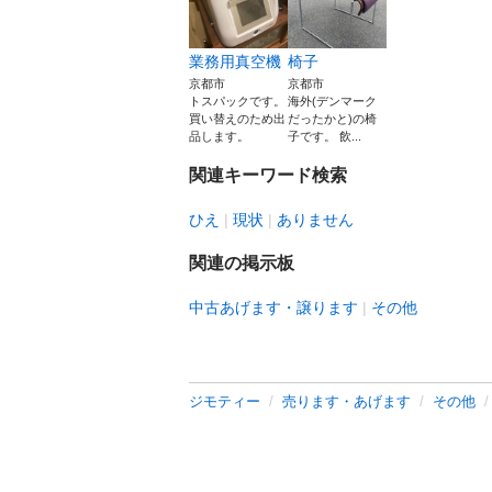
業務用真空機
椅子
京都市
京都市
トスパックです。
海外(デンマーク
買い替えのため出
だったかと)の椅
品します。
子です。 飲...
関連キーワード検索
ひえ
現状
ありません
関連の掲示板
中古あげます・譲ります
その他
ジモティー
売ります・あげます
その他