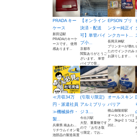
PRADA キー
【オンライン
EPSON プリ
ケース
決済・配送
ンター純正イ
新田辺駅
可】単管パイ
ンクカート...
PRADAのキーケ
長岡天神駅
プ小...
ースです。 使用
プリンターが壊れ
感あります...
京都市
たのでインクのみ
閲覧ありがとうご
お譲りします...
ざいます。 単管
パイプで骨...
≪月収34万
(引取り限定)
オールスキン
円・派遣社員
アルミブリッ
バリア
桃山御陵前駅
≫機械操作・
ジ 3....
オールスキンバリ
今出川駅
製...
ア 3kg×2 １つは
大型、重量物です
兵庫県 南あわ...
202...
ので 「お引き取
リチウムイオン電
り限定」でお...
池部品の製造装置