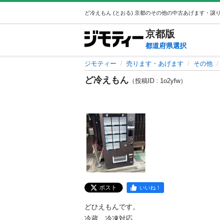
京都
版
都道府県選択
ジモティー
売ります・あげます
その他
ど冷えもん
（投稿ID : 1o2yfw）
ポスト
いいね！
どひえもんです。

冷蔵　冷凍対応
