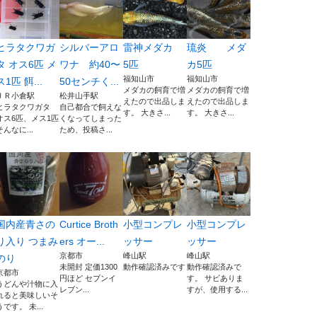
ヒラタクワガ
シルバーアロ
雷神メダカ
琉炎 メダ
タ オス6匹 メ
ワナ 約40〜
5匹
カ5匹
福知山市
福知山市
ス1匹 餌...
50センチく...
メダカの飼育で増
メダカの飼育で増
ＪＲ小倉駅
松井山手駅
えたので出品しま
えたので出品しま
ヒラタクワガタ
自己都合で飼えな
す。 大きさ...
す。 大きさ...
オス6匹、メス1匹
くなってしまった
そんなに...
ため、投稿さ...
国内産青さの
Curtice Broth
小型コンプレ
小型コンプレ
り入り つまみ
ers オー...
ッサー
ッサー
京都市
峰山駅
峰山駅
のり
未開封 定価1300
動作確認済みです
動作確認済みで
京都市
円ほど セブンイ
す。 サビありま
うどんや汁物に入
レブン...
すが、使用する...
れると美味しいそ
うです。 未...