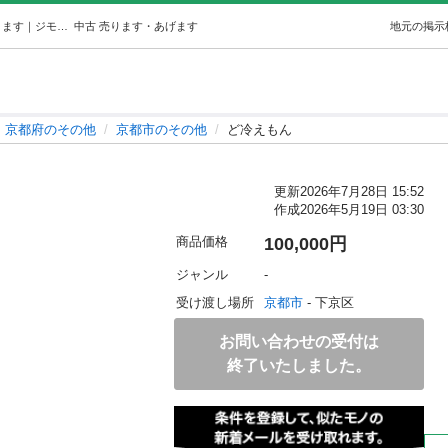
ど冷えもん (とおる) 京都のその他の中古あげます・譲ります｜ジモティーで不用品の処分
中古
売ります・あげます
地元の掲示
京都府のその他
京都市のその他
ど冷えもん
更新
2026年7月28日 15:52
作成
2026年5月19日 03:30
商品価格
100,000円
ジャンル
-
受け渡し場所
京都市
 - 下京区
お問い合わせの受付は
終了いたしました。