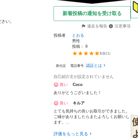
新着投稿の通知を受け取る


ださい。
違反を報告
注意事項
投稿者
とおる
男性
投稿： 
9
5.0
(
21
)
認証とは
身分証
電話番号
自己紹介文が設定されていません
良い
Coco
ありがとうございました！
良い
キルア
とても気持ちの良いお取引ができました。
ご縁がありましたらまたよろしくお願いし
ます。...
評価をもっと見る