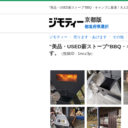
京都
版
都道府県選択
ジモティー
売ります・あげます
その他
"美品・USED薪ストーブ”BBQ
す。
（投稿ID : 1mcz3p）