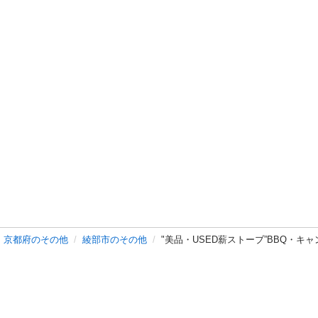
京都府のその他
綾部市のその他
"美品・USED薪ストーブ”BBQ・キ