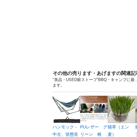
その他の売ります・あげますの関連記
"美品・USED薪ストーブ”BBQ・キャンプに
ます。
ハンモック -
PUレザー グ
猫草（エン
中古、状態良
リーン 椅
麦）