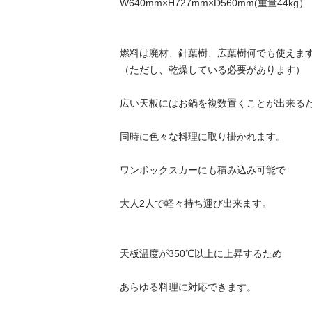
W640mm×H727mm×D560mm(重量44kg）

燃料は廃材、針葉樹、広葉樹何でも使えます。
（ただし、乾燥している必要があります）

広い天板にはお鍋を複数置くことが出来るため
同時に色々な料理に取り掛かれます。

ワンボックスカーにも積み込み可能で

大人2人で軽々持ち運び出来ます。

天板温度が350℃以上に上昇するため

あらゆる料理に対応できます。
