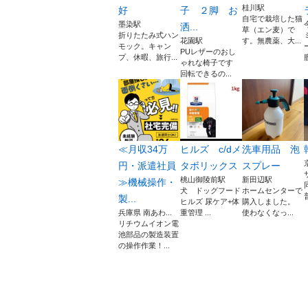
桂川駅
好
子 ２脚 お
自宅で栽培した猫
墨染駅
洒...
草（エン麦）で
折りたたみ式ハン
花園駅
す。無農薬、大...
モック。キャン
PUレザーのおし
プ、休暇、旅行...
ゃれな椅子です
回転できるの...
≪月収34万
ヒルズ c/dメ
洗車用品 泡
円・派遣社員
タボリックス
スプレー
桃山御陵前駅
新田辺駅
≫機械操作・
犬 ドッグフード
ホームセンターで
普
製...
ヒルズ 尿ケア+体
購入しました。
兵庫県 南あわ...
重管理 ...
使わなくなっ...
リチウムイオン電
池部品の製造装置
の操作作業！...