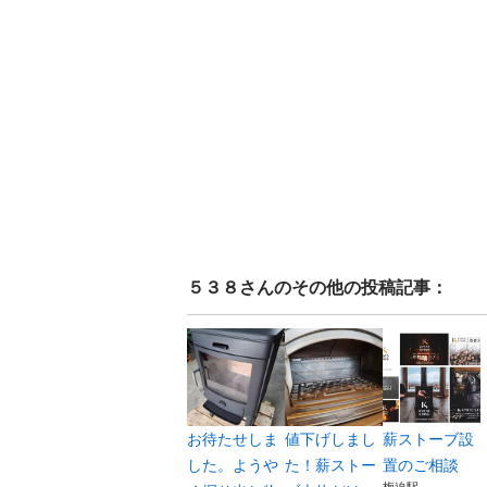
５３８
さんのその他の投稿記事：
お待たせしま
値下げしまし
薪ストーブ設
した。ようや
た！薪ストー
置のご相談