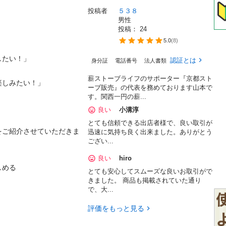
投稿者
５３８
男性
投稿： 
24
5.0
(
8
)
！」

認証とは
身分証
電話番号
法人書類
薪ストーブライフのサポーター『京都スト
みたい！」

ーブ販売』の代表を務めております山本で
す。関西一円の薪...
良い
小溝淳
とても信頼できる出店者様で、良い取引が
をご紹介させていただきま
迅速に気持ち良く出来ました。ありがとう
ござい...
良い
hiro


とても安心してスムーズな良いお取引がで
きました。 商品も掲載されていた通り
で、大...
評価をもっと見る