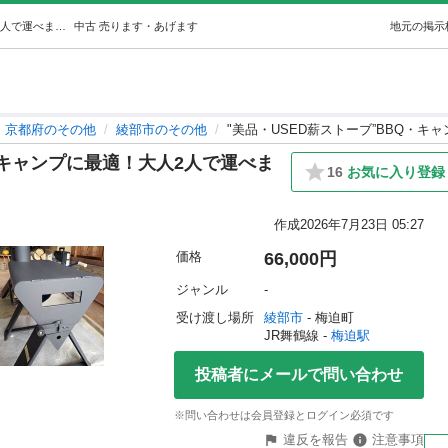
"美品・USED薪ストーブ”BBQ・キャンプに最適！大人2人で運べます。 (５３８) 梅迫のその他の中古あげます・譲ります｜ジモティーで不用品の処分
中古
売ります・あげます
地元の掲示
京都府のその他
綾部市のその他
"美品・USED薪ストーブ”BBQ・キ
・キャンプに最適！大人2人で運べま
16
お気に入り登録
作成
2026年7月23日 05:27
価格
66,000円
ジャンル
-
受け渡し場所
綾部市
 - 梅迫町
JR舞鶴線 - 
梅迫駅
投稿者にメールで問い合わせ
※問い合わせは会員登録とログイン必須です
違反を報告
注意事項