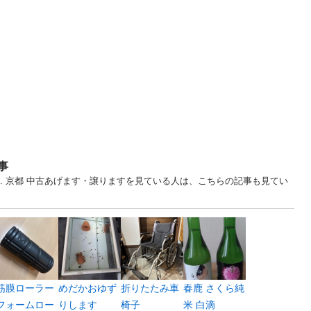
事
最... 京都 中古あげます・譲りますを見ている人は、こちらの記事も見てい
筋膜ローラー
めだかおゆず
折りたたみ車
春鹿 さくら純
フォームロー
りします
椅子
米 白滴