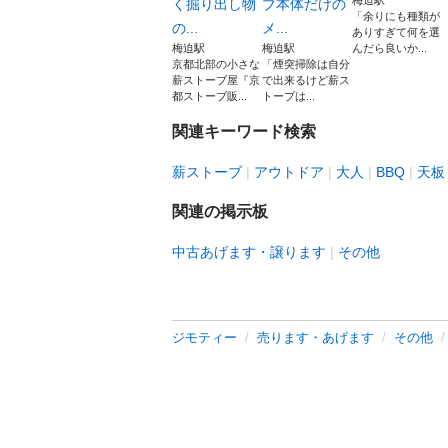
梅迫駅
く掘り出し物
ブ本体だけの
「余りにも種類が
の...
メ...
ありすぎて何を選
梅迫駅
梅迫駅
んだら良いか...
京都北部の小さな
「煙突掃除は自分
薪ストーブ屋『京
で出来るけど薪ス
都ストーブ販...
トーブは...
関連キーワード検索
薪ストーブ
アウトドア
大人
BBQ
天板
関連の掲示板
中古あげます・譲ります
その他
ジモティー
売ります・あげます
その他