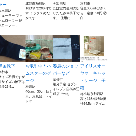
北野白梅町駅
今出川駅
京都市
ラー
10ぴきで200円で
ほぼ室内使用の折
容量300ml ①さく
今出川駅
す ミックスめだ
りたたみ車椅子で
ら 定価550円 ②
ミューラー フォ
かです...
す。 使用に...
白...
ームローラー 筋
膜ローラー ...
韓国靴下
お取引中＊ハ
春鹿のショッ
アイリスオー
京都市
ムスターのゲ
パーなど
ヤマ キャッ
サイズ不明ですが
京都市
ージ
トケージ 子
同サイズの靴下は
処分予定 セブン
段23.5...
桂川駅
猫...
イレブン唐橋芦辺
40cm、30cm 回し
町店でのお...
梅小路京都西駅...
車、お風呂、トイ
高さ115×幅69×奥
レケ...
行54.5cm アイ...