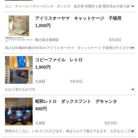
ユニ・チャーム ベストバランス ダックス 成犬用 未開封１袋 開封済み小袋３袋
京都
八幡市
ケーブル八幡宮山上駅
その他
ミンチ
アイリスオーヤマ キャットケージ 子猫用
1,000円
梅小路京都西駅
8月10日
高さ115×幅69×奥行54.5cm アイリスオーヤマ キャットケージ 子猫用のサイズで
京都
京都市
梅小路京都西駅
その他
コピーファイル レトロ
1,900円
九条駅
8月10日
かなり昔のものです。
京都
京都市
九条駅
その他
昭和レトロ ダックスフント デキャンタ
400円
九条駅
8月10日
胴体のところに、いれていただけます。鼻はコルクで蓋ができます。小さなコップは6つ