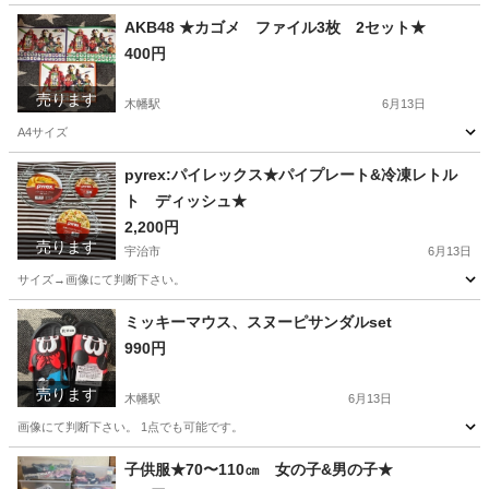
京都
宇治市
その他
スーツケース
AKB48 ★カゴメ ファイル3枚 2セット★
400円
売ります
木幡駅
6月13日
A4サイズ
京都
宇治市
木幡駅
その他
カゴメ
pyrex:パイレックス★パイプレート&冷凍レトル
ト ディッシュ★
2,200円
売ります
宇治市
6月13日
サイズ→画像にて判断下さい。
京都
宇治市
調理器具
レトルト
ミッキーマウス、スヌーピサンダルset
990円
売ります
木幡駅
6月13日
画像にて判断下さい。 1点でも可能です。
京都
宇治市
木幡駅
靴
ミッキーマウス
子供服★70〜110㎝ 女の子&男の子★