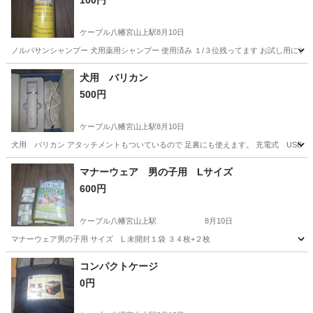
100円
ケーブル八幡宮山上駅
8月10日
ノルバサンシャンプー 犬用薬用シャンプー 使用済み １/３位残ってます お試し用にど
京都
八幡市
ケーブル八幡宮山上駅
その他
使用済み
犬用 バリカン
500円
ケーブル八幡宮山上駅
8月10日
犬用 バリカン アタッチメントもついているので 足裏にも使えます。 充電式 USB
京都
八幡市
ケーブル八幡宮山上駅
その他
マナーウェア 男の子用 Lサイズ
600円
ケーブル八幡宮山上駅
8月10日
マナーウェア男の子用 サイズ L 未開封１袋 ３４枚+２枚
京都
八幡市
ケーブル八幡宮山上駅
その他
男の子
コンパクトケージ
0円