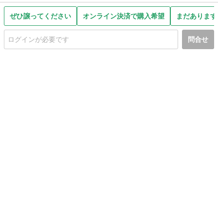
ぜひ譲ってください
オンライン決済で購入希望
まだあります
問合せ
初めての方へ
利用規約
プライバシーポリシー
プライバシー・ステートメント
健全化に資する運用方針
お問い合わせ
運営会社
サイトマップ
ご利用ガイド
フリーワードで探す
PC版で表示
都道府県選択
特定商取引法の表示
利用者情報の外部送信について