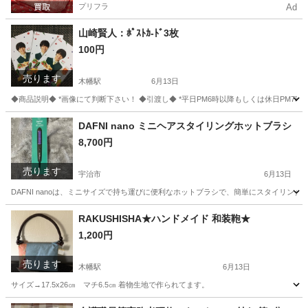
プリフラ
Ad
山崎賢人：ﾎﾟｽﾄｶ-ﾄﾞ3枚
100円
売ります
木幡駅
6月13日
◆商品説明◆ *画像にて判断下さい！ ◆引渡し◆ *平日PM6時以降もしくは休日PM7時以
京都
宇治市
木幡駅
ノベルティグッズ
引渡し
DAFNI nano ミニヘアスタイリングホットブラシ
8,700円
売ります
宇治市
6月13日
DAFNI nanoは、ミニサイズで持ち運びに便利なホットブラシで、簡単にスタイリングが可能です。 
京都
宇治市
美容家電
電圧
RAKUSHISHA★ハンドメイド 和装鞄★
1,200円
売ります
木幡駅
6月13日
サイズ→17.5x26㎝ マチ6.5㎝ 着物生地で作られてます。
京都
宇治市
木幡駅
バッグ
ハンドメイド