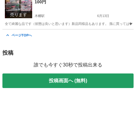
100円
売ります
木幡駅
6月13日
全て綺麗な品です（状態は良いと思います）新品同様品もあります。 孫に買っては着せず状
京都
京都市
木幡駅
家具
夏物
ページTOPへ
投稿
誰でも今すぐ30秒で投稿出来る
投稿画面へ (無料)