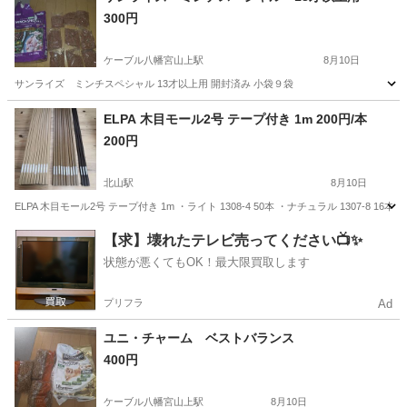
300円
ケーブル八幡宮山上駅
8月10日
サンライズ ミンチスペシャル 13才以上用 開封済み 小袋９袋
京都
八幡市
ケーブル八幡宮山上駅
その他
ミンチ
ELPA 木目モール2号 テープ付き 1m 200円/本
200円
北山駅
8月10日
ELPA 木目モール2号 テープ付き 1m ・ライト 1308-4 50本 ・ナチュラル 1307-8 
京都
北山駅
その他
テープ
【求】壊れたテレビ売ってください📺✨
状態が悪くてもOK！最大限買取します
プリフラ
Ad
ユニ・チャーム ベストバランス
400円
ケーブル八幡宮山上駅
8月10日