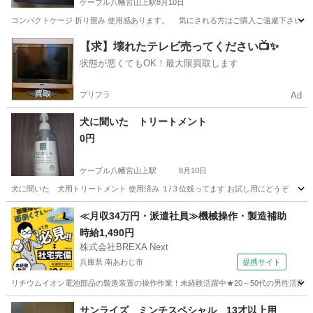
ケーブル八幡宮山上駅
8月10日
コンパクトケージ 折り畳み 使用感あります。 気にされる方はご購入ご遠慮下さい
京都
八幡市
ケーブル八幡宮山上駅
その他
【求】壊れたテレビ売ってください📺✨
状態が悪くてもOK！最大限買取します
プリフラ
Ad
犬に聞いた トリートメント
0円
ケーブル八幡宮山上駅
8月10日
犬に聞いた 犬用トリートメント 使用済み １/３位残ってます お試し用にどうぞ
京都
八幡市
ケーブル八幡宮山上駅
その他
≪月収34万円・派遣社員≫機械操作・製造補助
時給1,490円
株式会社BREXA Next
兵庫県 南あわじ市
提携サイト
リチウムイオン電池部品の製造装置の操作作業！未経験活躍中★20～50代の男性活躍中
兵庫
南あわじ市
その他
サンライズ ミンチスペシャル 13才以上用