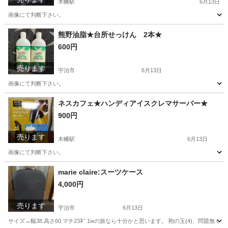
木幡駅
6月13日
画像にて判断下さい。
京都
宇治市
木幡駅
キッズ用品
PlayStation2
熊野油脂★台所せっけん 2本★
600円
売ります
宇治市
6月13日
画像にて判断下さい。
京都
宇治市
家庭用品
画像
ネスカフェ★ハンディアイスクレマサーバー★
900円
売ります
木幡駅
6月13日
画像にて判断下さい。
京都
宇治市
木幡駅
キッチン家電
画像
marie claire:スーツケース
4,000円
売ります
宇治市
6月13日
サイズ→幅38.高さ60.マチ23㌢ 1wの旅なら十分かと思います。 鞄の玉(4)、問題無く