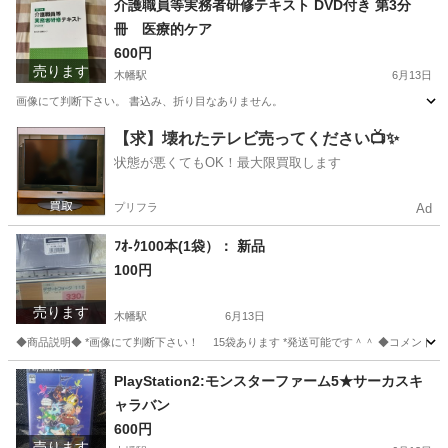
介護職員等実務者研修テキスト DVD付き 第3分
冊 医療的ケア
600円
売ります
木幡駅
6月13日
画像にて判断下さい。 書込み、折り目なありません。
京都
宇治市
木幡駅
参考書
実務
【求】壊れたテレビ売ってください📺✨
状態が悪くてもOK！最大限買取します
プリフラ
Ad
ﾌｵ-ｸ100本(1袋）： 新品
100円
売ります
木幡駅
6月13日
◆商品説明◆ *画像にて判断下さい！ 15袋あります *発送可能です＾＾ ◆コメント◆ 
京都
宇治市
木幡駅
調理器具
クレ
PlayStation2:モンスターファーム5★サーカスキ
ャラバン
600円
売ります