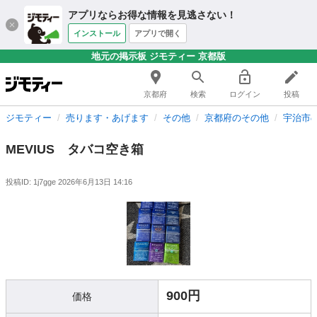
アプリならお得な情報を見逃さない！
インストール
アプリで開く
地元の掲示板 ジモティー 京都版
京都府
検索
ログイン
投稿
ジモティー
売ります・あげます
その他
京都府のその他
宇治市
MEVIUS タバコ空き箱
投稿ID: 1j7gge
2026年6月13日 14:16
900円
価格