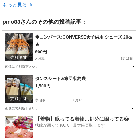
京都
京都市
九条駅
その他
コルク
もっと見る
pino88
さんのその他の投稿記事：
◆コンバース:CONVERSE★子供用 シューズ 20㎝
★
900円
売ります
木幡駅
6月13日
画像にて判断下さい。
京都
宇治市
木幡駅
靴
CONVERSE
タンスシート&布団収納袋
1,500円
売ります
宇治市
6月13日
画像にて判断下さい。
京都
宇治市
家庭用品
タンス
【着物】眠ってる着物…処分に困ってる😢
状態が悪くてもOK！最大限買取します