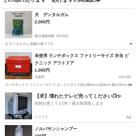
犬 デンタルガム
2,000円
桃山御陵前駅
8月10日
犬 デンタルガム 画像の通りです。
京都
京都市
桃山御陵前駅
その他
未使用 ランチボックス ファミリーサイズ 弁当 ピ
クニック アウトドア
1,000円
京都市
8月10日
ランチボックス ファミリーサイズ ボックスサイズ(約):横41cm 縦36cm 奥行26c
京都
京都市
その他
ファミリー
【求】壊れたテレビ売ってください📺✨
状態が悪くてもOK！最大限買取します
プリフラ
Ad
ノルバサンシャンプー