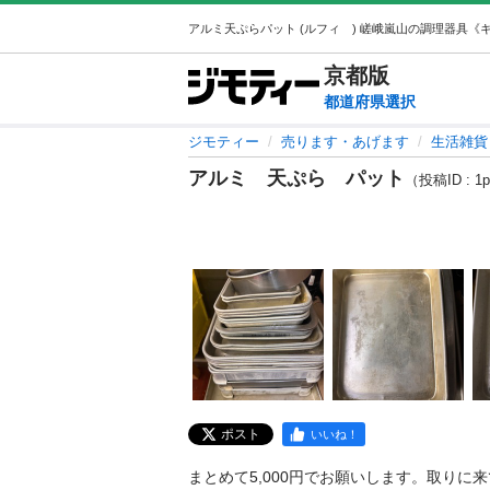
京都
版
都道府県選択
ジモティー
売ります・あげます
生活雑貨
アルミ 天ぷら パット
（投稿ID : 1
ポスト
いいね！
まとめて5,000円でお願いします。取りに