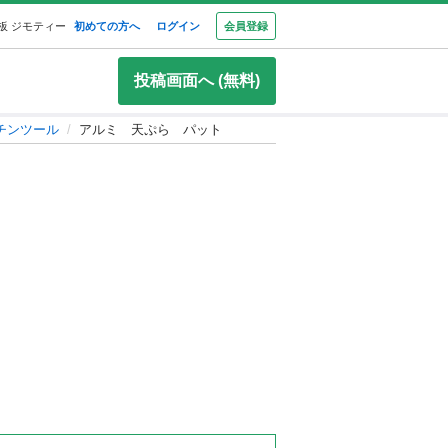
板 ジモティー
初めての方へ
ログイン
会員登録
投稿画面へ (無料)
チンツール
アルミ 天ぷら パット