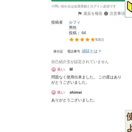
※問い合わせは会員登録とログイン必須です
違反を報告
注意事項
投稿者
ルフィ　
男性
投稿： 
64
5.0
(
2
)
認証とは
身分証
電話番号
自己紹介文が設定されていません
良い
M
問題なく使用出来ました。 この度はあり
がとうございました。
良い
shimei
ありがとうございました。