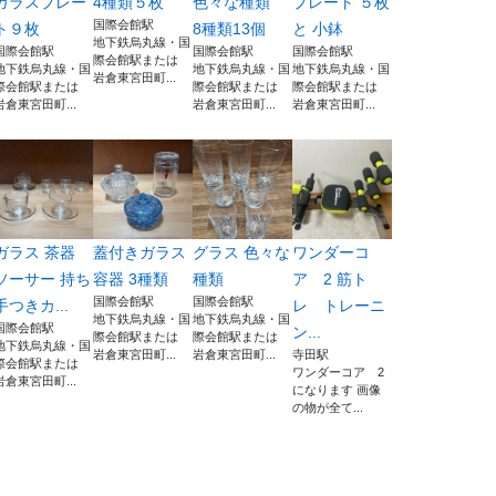
ガラスプレー
4種類５枚
色々な種類
プレート ５枚
国際会館駅
ト９枚
8種類13個
と 小鉢
地下鉄烏丸線・国
国際会館駅
国際会館駅
国際会館駅
際会館駅または
地下鉄烏丸線・国
地下鉄烏丸線・国
地下鉄烏丸線・国
岩倉東宮田町...
際会館駅または
際会館駅または
際会館駅または
岩倉東宮田町...
岩倉東宮田町...
岩倉東宮田町...
ガラス 茶器
蓋付きガラス
グラス 色々な
ワンダーコ
ソーサー 持ち
容器 3種類
種類
ア 2 筋ト
国際会館駅
国際会館駅
手つきカ...
レ トレーニ
地下鉄烏丸線・国
地下鉄烏丸線・国
国際会館駅
ン...
際会館駅または
際会館駅または
地下鉄烏丸線・国
岩倉東宮田町...
岩倉東宮田町...
寺田駅
際会館駅または
ワンダーコア 2
岩倉東宮田町...
になります 画像
の物が全て...