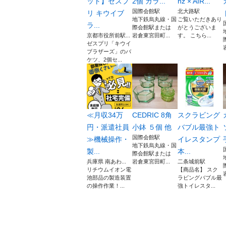
ット】ゼスプ
2個 ガラ...
nz × AIR...
国際会館駅
北大路駅
リ キウイブ
地下鉄烏丸線・国
ご覧いただきあり
ラ...
際会館駅または
がとうございま
京都市役所前駅...
岩倉東宮田町...
す。 こちら...
ゼスプリ「キウイ
ブラザーズ」のバ
ケツ、2個セ...
≪月収34万
CEDRIC 8角
スクラビング
円・派遣社員
小鉢 ５個 他
バブル最強ト
国際会館駅
≫機械操作・
イレスタンプ
地下鉄烏丸線・国
製...
本...
際会館駅または
兵庫県 南あわ...
岩倉東宮田町...
二条城前駅
リチウムイオン電
【商品名】 スク
池部品の製造装置
ラビングバブル最
の操作作業！...
強トイレスタ...