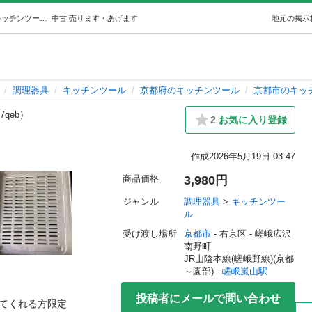
アルミ天ぷらパット (ルフィ ) 嵯峨嵐山の調理器具《キッチンツール》の中古あげます・譲ります｜ジモティーで不用品の処分
中古
売ります・あげます
地元の掲示
調理器具
キッチンツール
京都府のキッチンツール
京都市のキッ
p7qeb）
2
お気に入り登録
作成
2026年5月19日 03:47
商品価格
3,980円
ジャンル
調理器具
 > 
キッチンツー
ル
受け渡し場所
京都市
 - 右京区
 - 嵯峨広沢
南野町
JR山陰本線(嵯峨野線)(京都
～園部) - 
嵯峨嵐山駅
投稿者にメールで問い合わせ
来てくれる方限定