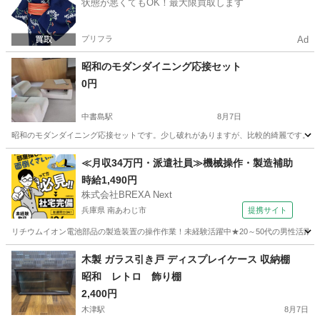
状態が悪くてもOK！最大限買取します
プリフラ
Ad
昭和のモダンダイニング応接セット
0円
中書島駅
8月7日
昭和のモダンダイニング応接セットです。少し破れがありますが、比較的綺麗です。ま
京都
京都市
中書島駅
ソファ
≪月収34万円・派遣社員≫機械操作・製造補助
時給1,490円
株式会社BREXA Next
兵庫県 南あわじ市
提携サイト
リチウムイオン電池部品の製造装置の操作作業！未経験活躍中★20～50代の男性活躍中
兵庫
南あわじ市
その他
木製 ガラス引き戸 ディスプレイケース 収納棚
昭和 レトロ 飾り棚
2,400円
木津駅
8月7日