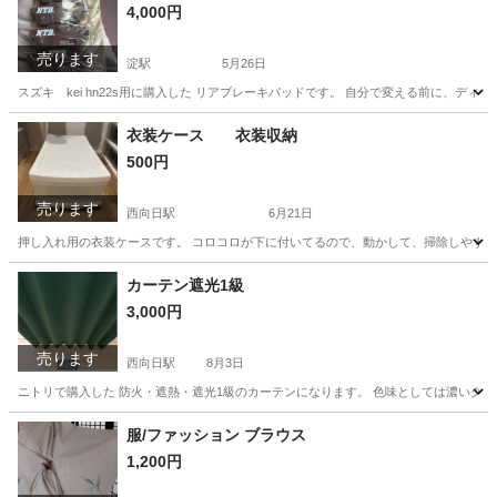
4,000円
売ります
淀駅
5月26日
スズキ kei hn22s用に購入した リアブレーキパッドです。 自分で変える前に、
京都
長岡京市
淀駅
メンテナンス用品
ブレーキパッド
衣装ケース 衣装収納
500円
売ります
西向日駅
6月21日
押し入れ用の衣装ケースです。 コロコロが下に付いてるので、動かして、掃除しやすい
京都
京都市
西向日駅
収納家具
カーテン遮光1級
3,000円
売ります
西向日駅
8月3日
ニトリで購入した 防火・遮熱・遮光1級のカーテンになります。 色味としては濃いグリ
京都
京都市
西向日駅
カーテン、ブラインド
服/ファッション ブラウス
1,200円