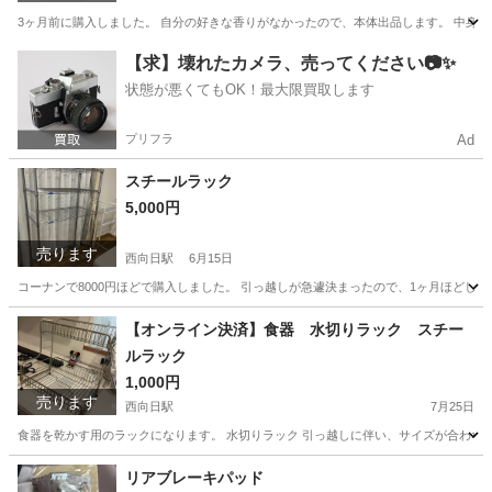
3ヶ月前に購入しました。 自分の好きな香りがなかったので、本体出品します。 中身
京都
京都市
西向日駅
その他
【求】壊れたカメラ、売ってください📷✨
状態が悪くてもOK！最大限買取します
プリフラ
Ad
スチールラック
5,000円
売ります
西向日駅
6月15日
コーナンで8000円ほどで購入しました。 引っ越しが急遽決まったので、1ヶ月ほどしか使っ
京都
京都市
西向日駅
収納家具
コーナン
【オンライン決済】食器 水切りラック スチー
ルラック
1,000円
売ります
西向日駅
7月25日
食器を乾かす用のラックになります。 水切りラック 引っ越しに伴い、サイズが合わなかった
京都
京都市
西向日駅
収納家具
ラック
リアブレーキパッド