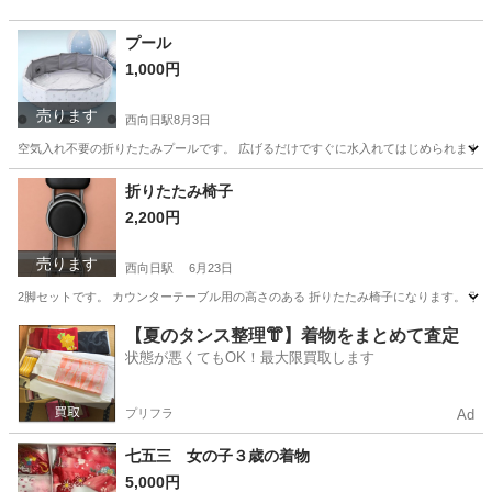
プール
1,000円
売ります
西向日駅
8月3日
空気入れ不要の折りたたみプールです。 広げるだけですぐに水入れてはじめられます。 
京都
京都市
西向日駅
子供用品
折りたたみ椅子
2,200円
売ります
西向日駅
6月23日
2脚セットです。 カウンターテーブル用の高さのある 折りたたみ椅子になります。 
京都
京都市
西向日駅
オフィス用家具
【夏のタンス整理👘】着物をまとめて査定
状態が悪くてもOK！最大限買取します
プリフラ
Ad
七五三 女の子３歳の着物
5,000円