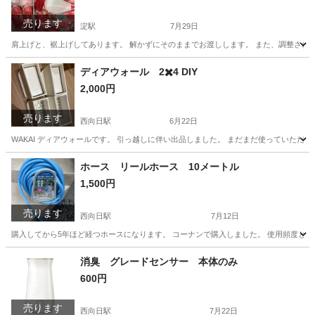
売ります
淀駅
7月29日
肩上げと、裾上げしてあります。 解かずにそのままでお渡しします。 また、調整される
京都
京都市
淀駅
キッズ用品
七五三
ディアウォール 2✖️4 DIY
2,000円
売ります
西向日駅
6月22日
WAKAI ディアウォールです。 引っ越しに伴い出品しました。 まだまだ使っていただけま
京都
京都市
西向日駅
その他
ホース リールホース 10メートル
1,500円
売ります
西向日駅
7月12日
購入してから5年ほど経つホースになります。 コーナンで購入しました。 使用頻度として
京都
京都市
西向日駅
その他
ホース
消臭 グレードセンサー 本体のみ
600円
売ります
西向日駅
7月22日