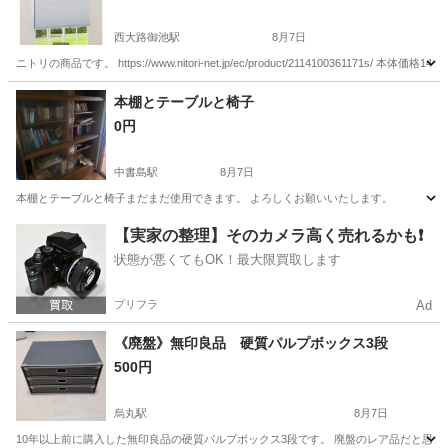
西大路御池駅
8月7日
ニトリの商品です。 https://www.nitori-net.jp/ec/product/211410036117
京都
京都市
西大路御池駅
カーテン、ブラインド
本棚とテーブルと椅子
0円
カーテンレール
中書島駅
8月7日
本棚とテーブルと椅子まだまだ使用できます。 よろしくお願いいたします。
京都
京都市
中書島駅
収納家具
【実家の整理】そのカメラ高く売れるかも❗️
状態が悪くてもOK！最大限買取します
プリフラ
Ad
《廃盤》無印良品 硬質パルプボックス3段
500円
烏丸駅
8月7日
10年以上前に購入した無印良品の硬質パルプボックス3段です。 廃盤のレア品だと思