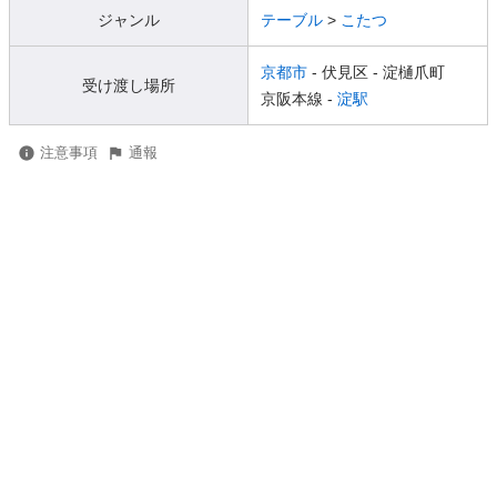
ジャンル
テーブル
>
こたつ
京都市
- 伏見区
- 淀樋爪町
受け渡し場所
京阪本線 -
淀駅
注意事項
通報