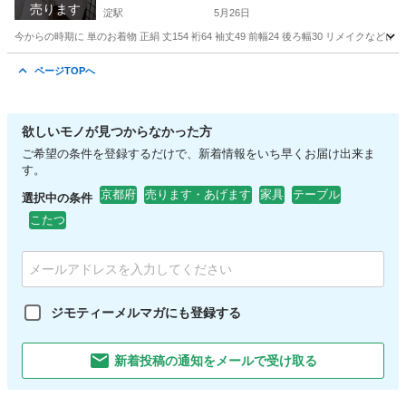
売ります
淀駅
5月26日
今からの時期に 単のお着物 正絹 丈154 裄64 袖丈49 前幅24 後ろ幅30 リメイ
京都
京都市
淀駅
その他
リメイク
ページTOPへ
欲しいモノが見つからなかった方
ご希望の条件を登録するだけで、新着情報をいち早くお届け出来ま
す。
京都府
売ります・あげます
家具
テーブル
選択中の条件
こたつ
ジモティーメルマガにも登録する
新着投稿の通知をメールで受け取る