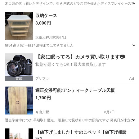
木目調の落ち着いたデザインで、引き戸式のガラス扉を備えたディスプレイケースです。 実家
京都
木津川市
木津駅
収納家具
収納ケース
3,000円
太秦天神川駅
8月7日
幅54 高さ62 一段17 清掃まではできてません
京都
京都市
太秦天神川駅
収納家具
【家に眠ってる】カメラ買い取ります📷
状態が悪くてもOK！最大限買取します
プリフラ
Ad
適正交渉可能/アンティークテーブル天板
1,700円
今出川駅
8月7日
退去準備中につき 早期取引優先。 引越しで見積もり中の段階ですが 発表日が未定の為、
京都
京都市
今出川駅
テーブル
【値下げしました】すのこベッド【値下げ相談