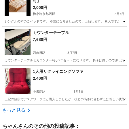
可】
2,000円
梅小路京都西駅
8月7日
シングルのすのこベッドです。 不要になりましたので、出品します。 素人ですが、クリ
京都
京都市
梅小路京都西駅
寝具
カウンターテーブル
7,680円
西向日駅
8月7日
カウンターテーブルとカウンター椅子2つセットになります。 椅子は白いので少し汚れは見えると
京都
京都市
西向日駅
ダイニングセット
1人用リクライニングソファ
2,400円
中書島駅
8月7日
上記の値段でデスクワークにと購入しましたが、机との高さに合わずほぼ新しい状態です
京都
京都市
中書島駅
ソファ
もっと見る
ちゃん
さんのその他の投稿記事：