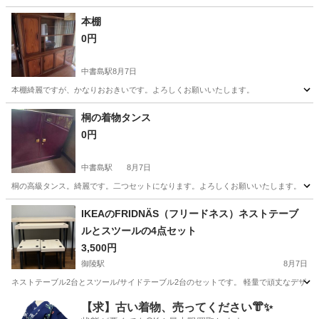
京都
京都市
烏丸駅
収納家具
本棚
0円
中書島駅
8月7日
本棚綺麗ですが、かなりおおきいです。よろしくお願いいたします。
京都
京都市
中書島駅
収納家具
桐の着物タンス
0円
中書島駅
8月7日
桐の高級タンス。綺麗です。二つセットになります。よろしくお願いいたします。
京都
京都市
中書島駅
収納家具
IKEAのFRIDNÄS（フリードネス）ネストテーブ
ルとスツールの4点セット
3,500円
御陵駅
8月7日
ネストテーブル2台とスツール/サイドテーブル2台のセットです。 軽量で頑丈なデザイ
京都
京都市
御陵駅
家具
ネストテーブル
【求】古い着物、売ってください👘✨