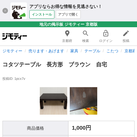
アプリならお得な情報を見逃さない！
インストール
アプリで開く
地元の掲示板 ジモティー 京都版
京都府
検索
ログイン
投稿
ジモティー
売ります・あげます
家具
テーブル
こたつ
京都府
コタツテーブル 長方形 ブラウン 自宅
投稿ID: 1pcx7v
1,000円
商品価格