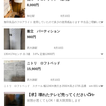
8,000円
椥辻駅
8月10日
無印良品のフロアライト 使用していたので多少の使用感あります 中古品ご理解いただけ
京都
京都市
椥辻駅
照明器具
ライト
衝立 パーティション
980円
西大路駅
8月10日
135✕174センチ 白 3連 3.8㌔ 定価12800円
京都
京都市
西大路駅
カーテン、ブラインド
ニトリ ロフトベッド
15,900円
西大路駅
8月10日
ニトリ ロフトベッド スチール 幅1240✕奥行き2550✕高さ1735 品番 sm-001-
京都
京都市
西大路駅
ベッド
ニトリ
【求】壊れたテレビ売ってください📺✨
状態が悪くてもOK！最大限買取します