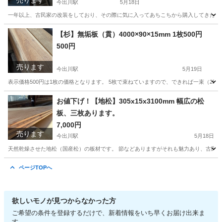
売ります
今出川駅
5月18日
一年以上、古民家の改装をしており、その際に気に入ってあちこちから購入してきたもの
京都
京都市
今出川駅
その他
木材
【杉】無垢板（貫）4000×90×15mm 1枚500円
500円
売ります
今出川駅
5月19日
表示価格500円は1枚の価格となります。 5枚で束ねていますので、できれば一束（250
京都
京都市
今出川駅
その他
無垢
お値下げ！【地松】305x15x3100mm 幅広の松
板、三枚あります。
7,000円
売ります
今出川駅
5月18日
天然乾燥させた地松（国産松）の板材です。 節などありますがそれも魅力あり、古民家の
京都
京都市
今出川駅
その他
天然
ページTOPへ
欲しいモノが見つからなかった方
ご希望の条件を登録するだけで、新着情報をいち早くお届け出来ま
す。