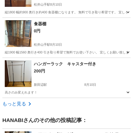
松井山手駅
8月10日
縦1800 幅約900 奥行き約400 食器棚になります。 無料で引き取り希望です。 宜しく
京都
八幡市
松井山手駅
収納家具
食器棚
食器棚
0円
松井山手駅
8月10日
縦1900 幅1560 奥行き400 引き取り希望で無料でお使い下さい。 宜しくお願い致します
京都
八幡市
松井山手駅
収納家具
ハンガーラック キャスター付き
200円
新田辺駅
8月10日
高さのみ変えれます！
京都
京田辺市
新田辺駅
家具
キャスター
もっと見る
HANABI
さんのその他の投稿記事：