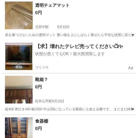
京都
京都市
藤森駅
テーブル
透明チェアマット
0円
元田中駅
8月10日
床を傷つけないための透明マット 重い物を上にしばらく乗せたら平坦な状態に戻ります
京都
京都市
元田中駅
カーペット/マット/ラグ
【求】壊れたテレビ売ってください📺✨
状態が悪くてもOK！最大限買取します
プリフラ
Ad
靴箱？
0円
松井山手駅
8月10日
縦400 奥行き400 幅1500 中は2段になっている靴箱にも使える棚です。 まだまだ綺
京都
八幡市
松井山手駅
収納家具
食器棚
0円