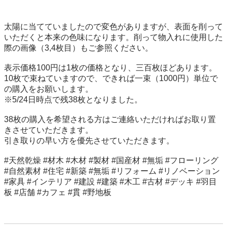
太陽に当てていましたので変色がありますが、表面を削って
いただくと本来の色味になります。削って物入れに使用した
際の画像（3,4枚目）もご参照ください。

表示価格100円は1枚の価格となり、三百枚ほどあります。

10枚で束ねていますので、できれば一束（1000円）単位で
の購入をお願いします。

※5/24日時点で残38枚となりました。

38枚の購入を希望される方はご連絡いただければお取り置
きさせていただきます。

引き取りの早い方を優先させていただきます。

#天然乾燥 #材木 #木材 #製材 #国産材 #無垢 #フローリング 
#自然素材 #住宅 #新築 #無垢 #リフォーム #リノベーション 
#家具 #インテリア #建設 #建築 #木工 #古材 #デッキ #羽目
板 #店舗 #カフェ #貫 #野地板
