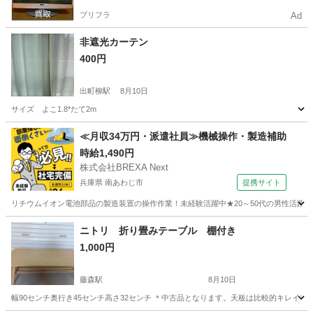
プリフラ
Ad
非遮光カーテン
400円
出町柳駅
8月10日
サイズ よこ1.8*たて2m
京都
京都市
出町柳駅
カーテン、ブラインド
カーテン
≪月収34万円・派遣社員≫機械操作・製造補助
時給1,490円
株式会社BREXA Next
兵庫県 南あわじ市
提携サイト
リチウムイオン電池部品の製造装置の操作作業！未経験活躍中★20～50代の男性活躍中
兵庫
南あわじ市
その他
ニトリ 折り畳みテーブル 棚付き
1,000円
藤森駅
8月10日
幅90センチ奥行き45センチ高さ32センチ ＊中古品となります。天板は比較的キレイで