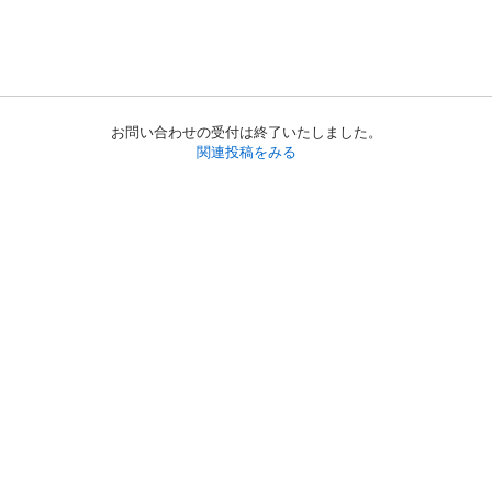
お問い合わせの受付は終了いたしました。
関連投稿をみる
初めての方へ
利用規約
プライバシーポリシー
プライバシー・ステートメント
健全化に資する運用方針
お問い合わせ
運営会社
サイトマップ
ご利用ガイド
フリーワードで探す
PC版で表示
都道府県選択