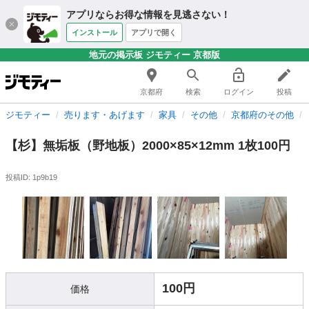
アプリならお得な情報を見逃さない！
インストール
アプリで開く
地元の掲示板 ジモティー 京都版
京都府
検索
ログイン
投稿
ジモティー
売ります・あげます
家具
その他
京都府のその他
【杉】無垢板（野地板）2000×85×12mm 1枚100円
投稿ID: 1p9b19
100円
価格