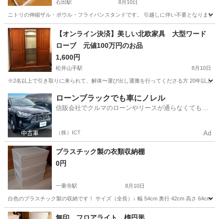
石田駅
8月10日
ニトリの伸縮ザル・ボウル・フライパンスタンドです。 引越しに伴い不要となりましたので
京都
宇治市
石田駅
収納家具
【オンライン決済】美しい北欧家具 大型ワード
ローブ 元値100万円のお品
1,600円
松井山手駅
8月10日
※2名以上で引き取りに来られて、解体〜運び出し運搬を行ってくださる方 20年以上前に購入し
京都
八幡市
松井山手駅
収納家具
ワードローブ
ローンブラックでも車にノレル
信販会社でクルマのローンやリースが通らなくてもク
ルマをご利用いただけるサービスがあります！
（株）ICT
Ad
プラスチック製の衣類収納棚
0円
一乗寺駅
8月10日
白色のプラスチック製の収納です！ サイズ（全長）↓ 幅 54cm 奥行 42cm 高さ 6
京都
京都市
一乗寺駅
収納家具
無印 フロアライト 楕円形