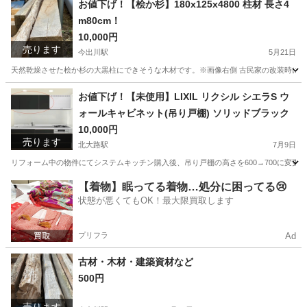
お値下げ！【桧か杉】180x125x4800 柱材 長さ4
m80cm！
10,000円
売ります
今出川駅
5月21日
天然乾燥させた桧か杉の大黒柱にできそうな木材です。※画像右側 古民家の改装時に購
京都
京都市
今出川駅
その他
木材
お値下げ！【未使用】LIXIL リクシル シエラS ウ
ォールキャビネット(吊り戸棚) ソリッドブラック
10,000円
売ります
北大路駅
7月9日
リフォーム中の物件にてシステムキッチン購入後、吊り戸棚の高さを600→700に変更し
京都
京都市
北大路駅
収納家具
ウォール
【着物】眠ってる着物…処分に困ってる😢
状態が悪くてもOK！最大限買取します
プリフラ
Ad
古材・木材・建築資材など
500円